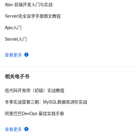
Ajax 前端开发入门与实战
Android 开发人脸识别之自动识别验证码功能讲解及实现
5
8
（超详细 附源码）
Servlet完全自学手册图文教程
360极速浏览器以及360安全浏览器在兼容模式下验证码
5
9
Ajax入门
图片显示不来，但是极速模式可以显示？
从零开发一款轻量级滑动验证码插件
1
10
Servlet入门
查看更多
相关电子书
低代码开发师（初级）实战教程
冬季实战营第三期：MySQL数据库进阶实战
阿里巴巴DevOps 最佳实践手册
查看更多