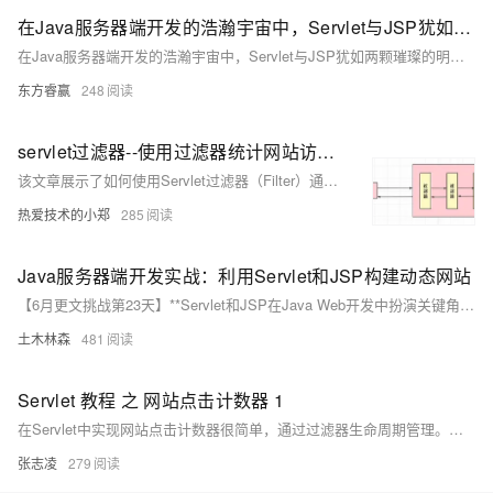
在Java服务器端开发的浩瀚宇宙中，Servlet与JSP犹如两颗璀璨的明星，它们联袂登场，共同编织出动态网站的绚丽篇章。
在Java服务器端开发的浩瀚宇宙中，Servlet与JSP犹如两颗璀璨的明星，它们联袂登场，共同编织出动态网站的绚丽篇章。
东方睿赢
248
servlet过滤器--使用过滤器统计网站访问人数的计数（注解形式）
该文章展示了如何使用Servlet过滤器（Filter）通过注解方式创建一个网站访问人数统计功能，通过`@WebFilter`注解定义过滤器及其URL模式，并在`doFilter`方法中实现计数逻辑，将访问次数存储在`ServletContext`中，最后在JSP页面展示访问人数。
热爱技术的小郑
285
Java服务器端开发实战：利用Servlet和JSP构建动态网站
【6月更文挑战第23天】**Servlet和JSP在Java Web开发中扮演关键角色。Servlet处理业务逻辑，管理会话，JSP则结合HTML生成动态页面。两者协同工作，形成动态网站的核心。通过Servlet的doGet()方法响应请求，JSP利用嵌入式Java代码创建动态内容。实战中，Servlet处理数据后转发给JSP展示，共同构建高效、稳定的网站。虽然新技术涌现，Servlet与JSP仍为Java Web开发的基石，提供灵活且成熟的解决方案。**
土木林森
481
Servlet 教程 之 网站点击计数器 1
在Servlet中实现网站点击计数器很简单，通过过滤器生命周期管理。初始化时设置全局变量hitCount为0，每次doFilter方法调用时累加。可选地，在destroy()中保存hitCount到数据库。示例代码展示了Filter的实现，需在web.xml配置。访问网站时，计数器会随着页面点击增加并在日志中显示。
张志凌
279