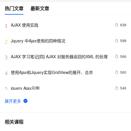
热门文章
最新文章
AJAX 使用实践
638
1
Jquery 中Ajax使用的四种情况
598
2
AJAX 学习笔记[四] AJAX 对服务器返回的XML 的处理
566
3
使用Ajax和Jquery实现GridView的展开、合并
560
4
jquery Ajax示例
546
5
PHP开源AJAX框架
460
6
阿里云 短信服务——发送短信验证码图文教程
14
7
相关课程