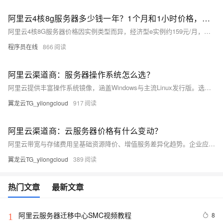
阿里云4核8g服务器多少钱一年？1个月和1小时价格，省钱购买方法分享
阿里云4核8G服务器价格因实例类型而异，经济型e实例约159元/月，计算型c9i约371元/月，按小时计费最低0.45元。实际购买享折扣，1年最高可省至1578元，附主流ECS实例及CPU型号参考。
程序员在线
866
阿里云渠道商：服务器操作系统怎么选？
阿里云提供丰富操作系统镜像，涵盖Windows与主流Linux发行版。选型需综合技术兼容性、运维成本、安全稳定等因素。推荐Alibaba Cloud Linux、Ubuntu等用于Web与容器场景，Windows Server支撑.NET应用。建议优先选用LTS版本并进行测试验证，通过标准化镜像管理提升部署效率与一致性。
翼龙云TG_yilongcloud
917
阿里云渠道商：云服务器价格有什么变动？
阿里云带宽与存储费用呈基础资源降价、增值服务差异化趋势。企业应结合业务特点，通过阶梯计价、智能分层、弹性带宽等策略优化成本，借助云监控与预算预警机制，实现高效、可控的云资源管理。
翼龙云TG_yilongcloud
389
热门文章
最新文章
阿里云服务器迁移中心SMC视频教程
8
1