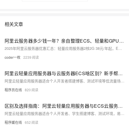
相关文章
阿里云服务器多少钱一年？亲自整理ECS、轻量和GPU服务器租赁价格表
2025年阿里云服务器优惠汇总：轻量应用服务器2核2G 38元/年起，ECS 2核2G 99元/年，2核4G 199元/年，4核16G 89元/月，8核32G 160元/月，香港轻量25元/月起，新老用户同享，续费同价。
coder一枚
2239
阿里云轻量应用服务器与云服务器ECS啥区别？新手帮助教程
阿里云轻量应用服务器适合个人开发者搭建博客、测试环境等低流量场景，操作简单、成本低；ECS适用于企业级高负载业务，功能强大、灵活可扩展。二者在性能、网络、镜像及运维管理上差异显著，用户应根据实际需求选择。
程序员在线
820
区别及选择指南：阿里云轻量应用服务器与ECS云服务器有什么区别？
阿里云轻量应用服务器适合个人开发者、学生搭建博客、测试环境，易用且性价比高；ECS功能更强大，适合企业级应用如大数据、高流量网站。根据需求选择：轻量入门首选，ECS专业之选。
程序媛在线
652