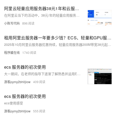
阿里云轻量应用服务器38元1年和云服务器99元1年怎么选？二者性能区别及选择参考
在阿里云当下的活动中，38元/年的轻量应用服务器与99元/年的云服务器ECS成为众多新用户的关注焦点。但是有部分用户并不是很清楚二者之间的区别，因此就不知道应该如何选择。接下来，笔者将为您详细剖析ECS云服务器与轻量应用服务器的差异，以供您参考和选择。
小陈写代码
896
租用阿里云服务器一年要多少钱？ECS、轻量和GPU服务器租赁价格，手动整理
2025年10月阿里云服务器优惠持续，轻量应用服务器200M带宽38元起/年，ECS 2核2G 99元/年、2核4G 199元/年，4核16G 89元/月，8核32G 160元/月，香港轻量25元/月起，新老同享，续费不涨价。
程序媛在线
1740
ecs 服务器的初次使用
大一期间，在老师的指导下逐渐了解熟悉并运用ECS服务器
游客pymy2bhlljiow
409
ecs 服务器的初次使用
ecs使用感受
游客pymy2bhlljiow
555