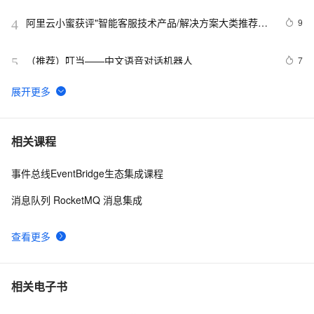
阿里云小蜜获评"智能客服技术产品/解决方案大类推荐品
9
4
牌"
（推荐）叮当——中文语音对话机器人
7
5
中国人工智能学会通讯——自然语言处理的十个发展趋势  
2
6
趋势 5: 对话机器人——从通用到场景化
简单几步，钉钉机器人秒变通义千问对话机器人
15
7
相关课程
事件总线EventBridge生态集成课程
Human-like learning在对话机器人中的魔性运用 | 公
1058
8
开课读者问答
消息队列 RocketMQ 消息集成
钉钉对话机器人实现赞踩收集
37
9
查看更多
Human-like learning在对话机器人中的魔性运用
5
10
相关电子书