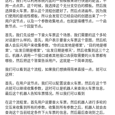
这时，我们可以利用系统内置的一些模板来进行快速的配置，不
用一点点弄。这个时候，我选择这个无分支空白的模板。然后我
选择查火车票，那么这个流程创建好了。然后点进画布，因为我
们使用的是线性模板，所以会发现它已经自动的创建出来了一个
用户说节点，以及一个参数收集地点，也就是填槽节点，一个函
数节点、一个回复节点。
首先，我们先设想一下查火车票这个场景、我们需要的这个多轮
对话是什么样的。首先，用户表示要查火车票这个意图，然后机
器人会反问用户来收集参数，“你的出发地是哪里”，“目的地是哪
里”，“出发日期是哪里”，“出发日期是哪天”，然后收集到这三个之
后，机器人调用一个接口或者其他接口去获取需要的火车票都有
哪些，然后把这个答案告诉用户。这就是一个简单流程。
我们可以看到这个流程，如果我们想搞得简单直接一点，就可以
这样：
首先，在用户说节点，我们可以配置说查火车票，然后在这个节
点就可以继续收集参数，这时可以是机器人来查询火车票信息，
最后这个机器人告知车票情况。所以我们可以看到
在这个流程里，首先用户说要查火车票，然后机器人进行多轮的
交互来收集到所有的参数，收集到所有参数之后，机器人就会去
查询这个当前给定条件下火车票的信息，然后最后查询到之后，