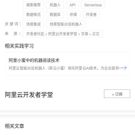
搜索推荐
机器人
API
Serverless
数据格式
数据库
存储
开发者
关键词：
场景集成
场景智能对话机器人
来 源：
开发者社区
>
阿里云开发者学堂
>
文章
> 正文
相关实践学习
阿里小蜜中的机器阅读技术
阿里云智能对话机器人（原云小蜜）依托阿里云AI技术，为企业提供一体
化对话机器人服务，帮助企业构建新一代全时段智能交互系统，精准理解
用户意图，支持界面化流程配置、自定义三方业务集成等功能，降本增
效，广泛适用于智能客服问答、智能办公助理、售前业务咨询等场景。
阿里云开发者学堂
+ 订阅
相关文章