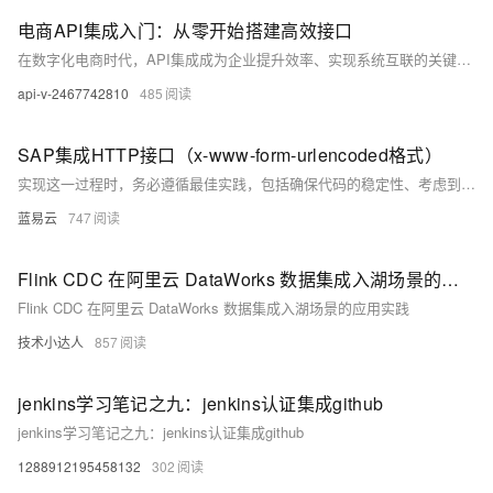
电商API集成入门：从零开始搭建高效接口
在数字化电商时代，API集成成为企业提升效率、实现系统互联的关键。本文从零开始，逐步讲解如何搭建高效、可靠的电商API接口，适合初学者学习。内容涵盖API基础、认证安全、请求处理、性能优化等核心步骤，并提供Python代码示例与数学公式辅助理解。通过实践，读者可掌握构建优质电商API的技巧，提升用户体验与系统性能。
api-v-2467742810
485
SAP集成HTTP接口（x-www-form-urlencoded格式）
实现这一过程时，务必遵循最佳实践，包括确保代码的稳定性、考虑到异常处理和系统资源的优化使用。这样做不仅能确保数据的安全和有效性，还能提高系统集成的效率和可靠性。
蓝易云
747
Flink CDC 在阿里云 DataWorks 数据集成入湖场景的应用实践
Flink CDC 在阿里云 DataWorks 数据集成入湖场景的应用实践
技术小达人
857
jenkins学习笔记之九：jenkins认证集成github
jenkins学习笔记之九：jenkins认证集成github
1288912195458132
302