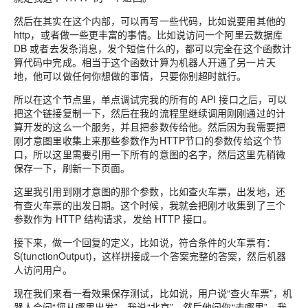
然后在其实在这个内部，可以再写一些代码，比如说要用其他的
http，或者做一些更丰富的事情。比如说访问一个阿里云数据库
DB 或者去发条消息，发个短信什么的，都可以完全在这个函数计
算代码中完成。相当于这个函数计算为机器人开通了另一片天
地，他可以做任何你想做的事情，只要你别超时就行。
所以在这个节点里，单点调试完我的所有的 API 接口之后，可以
把这个链接复制一下，然后在我的流程里继续调用刚刚通过的计
算开发的这么一个服务，并且把参数传给他。然后因为我需要把
刚才意图里收集上来那些参数作为HTTP节口的参数传给这个节
口，所以这里需要引用一下所有的意图的名字，然后这里先稍微
保存一下，刷新一下页面。
这里我引用到刚才意图的那个参数，比如查火车票，出发地，还
有查火车票的出发日期。这个时候，我就会把刚才收集到了三个
参数作为 HTTP 结构请求，发给 HTTP 接口。
接下来，做一个回复的定义，比如说，符合条件的火车票有：
S(tunctionOutput)，这样拼接成一个答案完整的答案，然后机器
人访问用户。
现在我们来看一看效果保存测试，比如说，用户说“查火车票”，机
器人会问“您从哪里出发”，我说“北京”，然后他问你“去哪里”，我