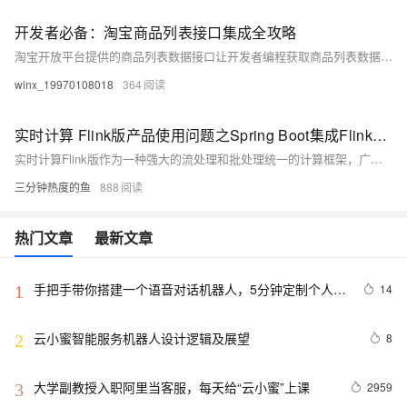
开发者必备：淘宝商品列表接口集成全攻略
淘宝开放平台提供的商品列表数据接口让开发者编程获取商品列表数据。接口支持按关键词、类目等查询条件获取商品详情，包括标题、价格等信息。具备灵活性高、数据丰富及操作便捷等特点。使用流程包括注册账号、构建并发送HTTP请求及处理响应数据。可用于电商数据分析、商品推荐等场景。开发者需遵守规定确保数据安全合法。[体验API](c0b.cc/R4rbK2)
winx_19970108018
364
实时计算 Flink版产品使用问题之Spring Boot集成Flink可以通过什么方式实现通过接口启动和关闭Flink程序
实时计算Flink版作为一种强大的流处理和批处理统一的计算框架，广泛应用于各种需要实时数据处理和分析的场景。实时计算Flink版通常结合SQL接口、DataStream API、以及与上下游数据源和存储系统的丰富连接器，提供了一套全面的解决方案，以应对各种实时计算需求。其低延迟、高吞吐、容错性强的特点，使其成为众多企业和组织实时数据处理首选的技术平台。以下是实时计算Flink版的一些典型使用合集。
三分钟热度的鱼
888
热门文章
最新文章
手把手带你搭建一个语音对话机器人，5分钟定制个人AI
14
1
小助手（新手入门篇）
云小蜜智能服务机器人设计逻辑及展望
8
2
大学副教授入职阿里当客服，每天给“云小蜜”上课
2959
3