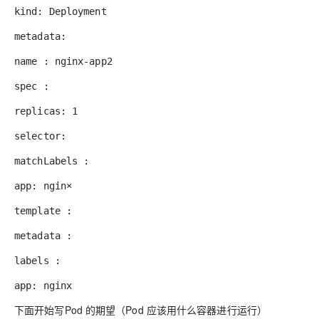
kind: Deployment
metadata:
name : nginx-app2
spec :
replicas: 1
selector:
matchLabels :
app: ngin×
template :
metadata :
labels :
app: nginx
下面开始写Pod 的期望（Pod 应该用什么容器进行运行）