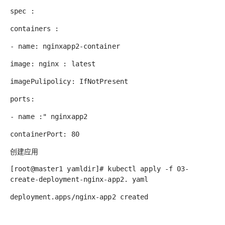
spec :
containers :
- name: nginxapp2-container
image: nginx : latest
imagePulipolicy: IfNotPresent
ports:
- name :" nginxapp2
containerPort: 80
创建应用
[root@master1 yamldir]# kubectl apply -f 03-
create-deployment-nginx-app2. yaml
deployment.apps/nginx-app2 created