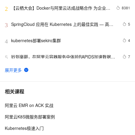
【云栖大会】Docker与阿里云达成战略合作 为企业级
8381
2
客户提供容器服务
SpringCloud 应用在 Kubernetes 上的最佳实践 — 高可
5
3
用（容量评估）
kubernetes部署sekiro集群
4
4
妙到毫巅，在阿里云容器服务中体验RAPIDS加速数据科
7
5
学
k8s 【策略】【资源管理】ResourceQuota（1）
6
6
大规模 K8s 集群管理经验分享 · 上篇
10
7
相关课程
阿里云 EMR on ACK 实战
Kubernetes集群故障排查—使用 crictl 对 Kubernetes 节
36
8
点进行调试
阿里云K8S微服务部署案例
【云原生|K8s系列第3篇】：实战Kubectl创建
10
9
Kubernetes极速入门
Deployment部署应用