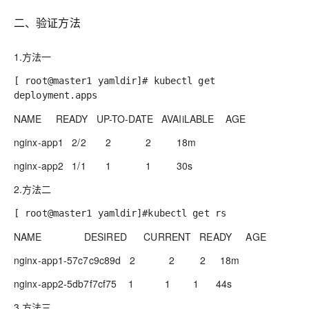
二、验证方法
1.方法一
[ root@master1 yamldir]# kubectl get
deployment.apps
NAME
READY
UP-TO-DATE
AVAIiLABLE
AGE
nginx-app1
2/2
2
2
18m
nginx-app2
1/1
1
1
30s
2.方法二
[ root@master1 yamldir]#kubectl get rs
NAME
DESIRED
CURRENT
READY
AGE
nginx-app1-57c7c9c89d
2
2
2
18m
nginx-app2-5db7f7cf75
1
1
1
44s
3.方法三