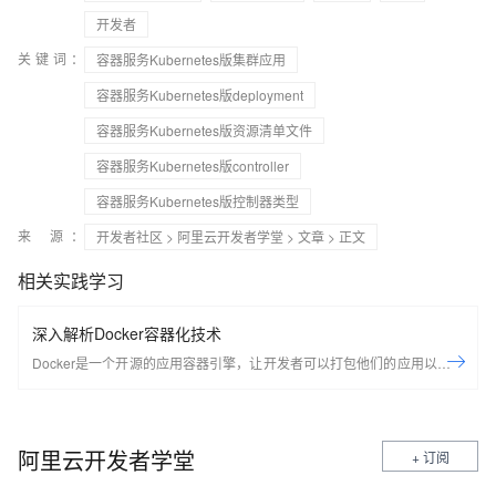
开发者
关键词：
容器服务Kubernetes版集群应用
容器服务Kubernetes版deployment
容器服务Kubernetes版资源清单文件
容器服务Kubernetes版controller
容器服务Kubernetes版控制器类型
来 源：
开发者社区
>
阿里云开发者学堂
>
文章
> 正文
相关实践学习
深入解析Docker容器化技术
Docker是一个开源的应用容器引擎，让开发者可以打包他们的应用以及依
赖包到一个可移植的容器中，然后发布到任何流行的Linux机器上，也可以
实现虚拟化，容器是完全使用沙箱机制，相互之间不会有任何接口。
Docker是世界领先的软件容器平台。开发人员利用Docker可以消除协作编
阿里云开发者学堂
+ 订阅
码时“在我的机器上可正常工作”的问题。运维人员利用Docker可以在隔离
容器中并行运行和管理应用，获得更好的计算密度。企业利用Docker可以