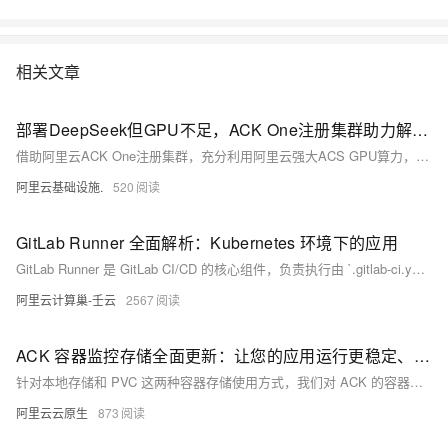
构建敏捷的软件交付管道，以更快的速度、更高的安全性和可靠的信誉为
Linux和Windows Server应用发布新功能。 在本套课程中，我们将全面的
讲解Docker技术栈，从环境安装到容器、镜像操作以及生产环境如何部署
相关文章
开发的微服务应用。本课程由黑马程序员提供。 &nbsp; &nbsp; 相关的阿
里云产品：容器服务 ACK 容器服务 Kubernetes 版（简称 ACK）提供高
性能可伸缩的容器应用管理能力，支持企业级容器化应用的全生命周期管
部署DeepSeek但GPU不足，ACK One注册集群助力解决IDC GPU资源不足
理。整合阿里云虚拟化、存储、网络和安全能力，打造云端最佳容器化应
借助阿里云ACK One注册集群，充分利用阿里云强大ACS GPU算力，实现DeepSeek推理模型高效部署。
用运行环境。 了解产品详情: https://www.aliyun.com/product/kubernetes
阿里云基础设施.
520
GitLab Runner 全面解析：Kubernetes 环境下的应用
GitLab Runner 是 GitLab CI/CD 的核心组件，负责执行由 `.gitlab-ci.yml` 定义的任务。它支持多种执行方式（如 Shell、Docker、Kubernetes），可在不同环境中运行作业。本文详细介绍了 GitLab Runner 的基本概念、功能特点及使用方法，重点探讨了流水线缓存（以 Python 项目为例）和构建镜像的应用，特别是在 Kubernetes 环境中的配置与优化。通过合理配置缓存和镜像构建，能够显著提升 CI/CD 流水线的效率和可靠性，助力开发团队实现持续集成与交付的目标。
阿里云计算巢-壬云
2567
ACK 容器监控存储全面更新：让您的应用运行更稳定、更透明
针对本地存储和 PVC 这两种容器存储使用方式，我们对 ACK 的容器存储监控功能进行了全新升级。此次更新完善了对集群中不同存储类型的监控能力，不仅对之前已有的监控大盘进行了优化，还针对不同的云存储类型，上线了全新的监控大盘，确保用户能够更好地理解和管理容器业务应用的存储资源。
阿里云云原生
873