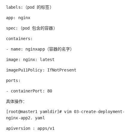
l
abe
l
s:
（pod 的标签）
app: nginx
spec:
（pod 包含的容器）
containers:
- name: nginxapp
（容器的名字）
image: nginx:
l
atest
imagePu11Policy: IfNotPresent
ports:
- containerPort: 80
具体操作：
[root@master1 yamldir]# vim 03-create-deployment-
nginx-app2. yaml
apiversion : apps/v1