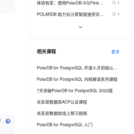
安全
体验有奖：使用PolarDB-X与Flink搭
我要投诉
e-1.1-I2V
Cosyvoice-V3-Flash
1
PolarDB
上云场景组合购
Milvus 弹性伸缩功能新增节
查询
伴
建实时数据大屏
漫剧创作，剧本、分镜、视频高效生成
100%兼容MySQL、PostgreSQL，兼容Oracle，支持集中和分布式
覆盖90%+业务场景，专享组合折扣价
点支持范围
畅自然，细节丰富
高表现力语音合成大模型，语音克隆听感自然
VPN
POLARDB 助力长沙营智提速资讯搜
1
索业务
ernetes 版 ACK
云聚AI 严选权益
AI 原生数据库服务发布
SSL 证书
真·异地多活架构的实现用PolarDB-X
15
2V
Fun-ASR
，一键激活高效办公新体验
理容器应用的 K8s 服务
精选AI产品，从模型到应用全链提效
Agent 数据网关
文戏情感细腻自然，动作戏激烈拳拳到肉，实现更强表演能力
支持中英文自由切换，具备更强的噪声鲁棒性
堡垒机
PolarDB-X 1.0-最佳实践-PolarDB-X 
4
AI 用量加速计划
云原生数据库 PolarDB
1.0实例中的连接
防火墙
、识别商机，让客服更高效、服务更出色。
关系型与非关系型数据库的区别
新老同享，达量后返
Agentic Database 发布
9
相关课程
更多
主机安全
应用
PolarDB for PostgreSQL 开源人才初级认证培训课程
千问办公
NEW
AI 应用及服务市场
的智能体编程平台
一站式AI生产力平台
PolarDB for PostgreSQL 内核解读系列课程
AI 应用
伶鹊
7天突破PolarDB for PostgreSQL 2022版
企业级人与Agent协作平台，接入和调度多个数字员工
智能客服平台，对话机器人、对话分析、智能外呼
大模型
关系型数据库ACP认证课程
大模型服务平台百炼 - 全妙
自然语言处理
关系型数据库线上预习视频
应用创作平台
多模态内容创作工具，已接入 DeepSeek
数据标注
PolarDB for PostgreSQL 入门
机器学习