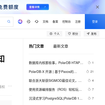
文档
备案
控制台
注册
登录
个人
积分
发布
验
作计划
器
AI 活动
专业服务
服务伙伴合作计划
开发者社区
加入我们
产品动态
服务平台百炼
阿里云 OPC 创新助力计划
热门文章
最新文章
一站式生成采购清单，支持单品或批量购买
io：打造专属 AI 语音助手
S产品伙伴计划（繁花）
峰会
CS
造的大模型服务与应用开发平台
一句话生成原生可编辑精美 PPT 文稿
AI 生产力先锋
Al MaaS 服务伙伴赋能合作
域名
博文
Careers
至高可申请百万元
Qwen3.8-Max 模型上线
知
开启高性价比 AI 编程新体验
弹性可伸缩的云计算服务
Qwen-Audio-3.0-Realtime 端到端实时语音角色扮演
输入一句话想法, 轻松生成专业的 PPT
先锋实践拓展 AI 生产力的边界
Token 补贴，五大权
计划
海大会
伙伴信用分合作计划
商标
问答
社会招聘
数据库内核那些事，PolarDB HTAP 
1
益加速 OPC 成功
eek-V4-Pro
SS
一键部署幻兽帕鲁游戏服务器
飞天发布时刻
HOT
Open Search 向量检索版支
划
备案
电子书
校园招聘
Serverless，打造经济易用的实时分
pSeek-V4-Pro
视频创作，一键激活电商全链路生产力
稳定、安全、高性价比、高性能的云存储服务
一键购买专属联机服务器，轻松开启游戏
所见，即是所愿
持视频检索 Pipeline 功能
更多支持
PolarDB-X 开源 | 基于Paxos的
21
析系统
划
公司注册
镜像站
视频生成
语音识别与合成
MySQL三副本
专属 QwenPaw
漫剧工坊：一站式动画创作平台
AI 实训营
HOT
应用身份服务 (IDaaS)
联合浙大斩获SIGMOD最佳论文，
4
合作伙伴培训与认证
划
上云迁移
站生成，高效打造优质广告素材
全接入的云上超级电脑
从聊天伙伴进化为能主动干活的本地数字员工
快速生产连贯的高质量长漫剧
从基础到进阶，Agent 创客手把手教你
OpenClaw 管理能力上线
PolarDB团队解读产学合作新范式
版权
lScope
我要反馈
e-1.1-T2V
Qwen3-TTS-Flash
使用资源编排服务（ROS）轻松玩转
7
查询合作伙伴
n Alibaba Cloud ISV 合作
代维服务
建企业门户网站
10 分钟搭建微信、支付宝小程序
MaxCompute MaxFrame 提
分布式关系型数据库（DDRS）
畅细腻的高质量视频
离线语音合成大模型，多语言方言自适应，低延迟高稳定
创新加速
沉浸式学习PostgreSQL|PolarDB 14: 
ope
登录合作伙伴管理后台
7
我要建议
站，无忧落地极速上线
以可视化方式快速构建移动和 PC 门户网站
国内短信简单易用，安全可靠，秒级触达，全球覆盖200+国家和地区。
高效部署网站，快速应用到小程序
供自动弹性内存功能
共享单车、徒步、旅游、网约车轨迹