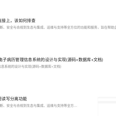
法连接上，该如何排查
电子病历管理信息系统的设计与实现(源码+数据库+文档)
信息系统的设计与实现(源码+数据库+文档)
使用读写分离功能
PolarDB产品使用合集涵盖了从创建与管理、数据管理、性能优化与诊断、安全与合规到生态与集成、运维与支持等全方位的功能和服务，旨在帮助企业轻松构建高可用、高性能且易于管理的数据库环境，满足不同业务场景的需求。用户可以通过阿里云控制台、API、SDK等方式便捷地使用这些功能，实现数据库的高效运维与持续优化。