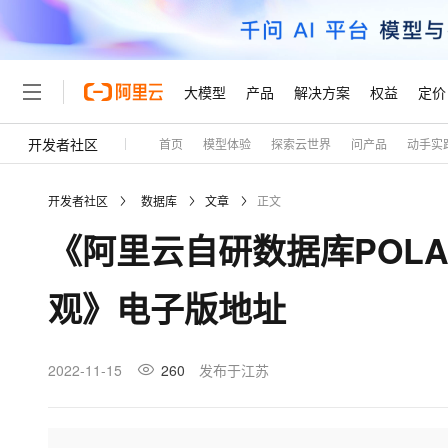
大模型
产品
解决方案
权益
定价
开发者社区
首页
模型体验
探索云世界
问产品
动手实
大模型
产品
解决方案
权益
定价
云市场
伙伴
服务
了解阿里云
精选产品
精选解决方案
普惠上云
产品定价
精选商城
成为销售伙伴
售前咨询
为什么选择阿里云
千问AI平台
开发者社区
数据库
文章
正文
了解云产品的定价详情
大模型服务平台百炼
千问办公，解锁你的工作
普惠上云 官方力荐
分销伙伴
在线服务
网站建设
什么是云计算
大
《阿里云自研数据库POLA
大模型服务与应用平台
企业级Agent产品，直接
云服务器38元/年起，超
咨询伙伴
多端小程序
技术领先
云上成本管理
售后服务
轻量应用服务器
Agency Agents：拥
官方推荐返现计划
大模型
精选产品
精选解决方案
Salesforce 国际版订阅
稳定可靠
观》电子版地址
管理和优化成本
推荐新用户得奖励，单订单
销售伙伴合作计划
自助服务
友盟天域
安全合规
人工智能与机器学习
AI
文本生成
云数据库 RDS
HappyHorse 打造一
云工开物
无影生态合作计划
在线服务
观测云
分析师报告
高校专属算力普惠，学生认
计算
互联网应用开发
2022-11-15
260
发布于江苏
Qwen3.8-Max
HOT
Salesforce On Alibaba C
工单服务
Tuya 物联网平台阿里云
研究报告与白皮书
人工智能平台 PAI
快速拥有专属 OpenClaw
大模
Consulting Partner 合
大数据
容器
智能体时代全能旗舰模型
免费试用
短信专区
一站式AI开发、训练和推
蓝凌 OA
AI 大模型销售与服务生
现代化应用