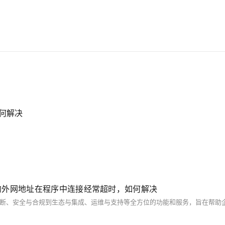
析型(OLAP)数据库Analytic DB为代表的新一代
企业级云原生数据库产品体系， 结合NoSQL数
据库、数据库生态工具、云原生智能化数据库管
控平台，为阿里巴巴经济体以及各个行业的企业
客户和开发者提供从公共云到混合云再到私有云
的完整解决方案，提供基于云基础设施进行数据
从处理、到存储、再到计算与分析的一体化解决
如何解决
方案。本节课带你了解阿里云数据库产品家族及
特性。
ql数据库的外网地址在程序中连接经常超时，如何解决