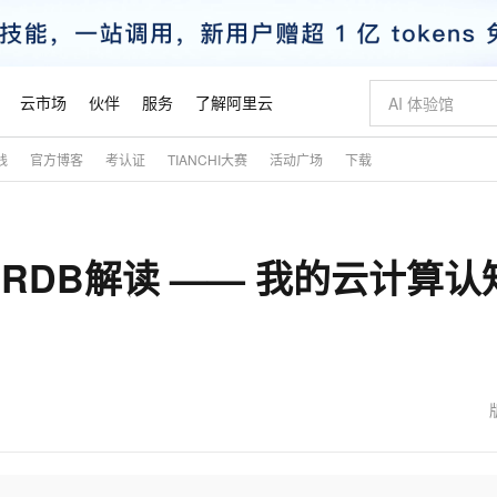
云市场
伙伴
服务
了解阿里云
践
官方博客
考认证
TIANCHI大赛
活动广场
下载
AI 特惠
数据与 API
成为产品伙伴
企业增值服务
最佳实践
价格计算器
AI 场景体
基础软件
产品伙伴合
阿里云认证
市场活动
配置报价
大模型
自助选配和估算价格
新方式
睿译宝，AI翻译排版一步到位
智启 AI 普惠权益
产品生态集成认证中心
企业支持计划
云上春晚
域名与网站
千问官方 MaaS 平台，为开发者和 Agent 而生，新用户赠送 1 亿 + tokens 额度
Qwen Aud
AI Coding
阿里云Maa
2026 阿里云
云服务器 E
为企业打
数据集
Windows
大模型认证
模型
NEW
NEW
RDB解读 —— 我的云计算认
交付可用成果
值低价云产品抢先购
上传文档即自动完成翻译和格式还原
至高享 1亿+免费 tokens，加速 Al 应用落地
提供智能易用的域名与建站服务
智能编程，一键
安全可靠、
产品生态伙伴
专家技术服务
云上奥运之旅
弹性计算合作
阿里云中企出
手机三要素
宝塔 Linux
全部认证
价格优势
有专属领域专家
GLM-5.2：长任务时代开源旗舰模型
阿里云 OPC 创新助力计划
千问大模型
即刻拥有 DeepS
AI 电商营销
对象存储 O
大模型
产品生态伙伴工作台
企业增值服务台
云栖战略参考
云存储合作计
云栖大会
身份实名认证
CentOS
训练营
推动算力普惠，释放技术红利
最高返9万
多领域专家智能体,一键组建 AI 虚拟交付团队
快速构建应用程序和网站，即刻迈出上云第一步
至高百万元 Token 补贴，加速一人公司成长
多元化、高性能、安全可靠的大模型服务
真正可用的 1M 上下文,一次完成代码全链路开发
轻松解锁专属 Dee
从图文生成到
云上的中国
数据库合作计
活动全景
短信
Docker
图片和
站式影视创作平台
Hermes Agent，打造自进化智能体
Token Plan 模型订阅计划
数字证书管理服务（原SSL证书）
5 分钟轻松部署
AI 广告创作
无影云电脑
企业成长
NEW
信息公告
看见新力量
云网络合作计
OCR 文字识别
JAVA
证享300元代金券
可视化编排打通从文字构思到成片全链路闭环
全托管，含MySQL、PostgreSQL、SQL Server、MariaDB多引擎
自主进化，持久记忆，越用越聪明
Qwen3.8-Max 首发尝鲜，限时加量 10 倍，夜间低至2折
实现全站HTTPS，呈现可信的WEB访问
图文、视频一
随时随地安
魔搭 Mode
Kimi-K3
HappyHors
NEW
loud
服务实践
官网公告
金融模力时刻
Salesforce O
版
发票查验
全能环境
Claude Code + GStack 打造工程团队
千问办公，限时限量积分加倍
Qoder
低代码高效构
AI 建站
短信服务
型
NEW
作计划
Kimi 最新旗舰模型，长程编程与推理利器
让文字生成流
计划
创新中心
魔搭 ModelSc
健康状态
理服务
让AI从“聊天伙伴”进化为能干活的“数字员工”
安装技能 GStack，拥有专属 AI 工程团队
你的AI工作搭子，覆盖日常办公高频场景
面向真实软件的智能体编程平台
0 代码专业建
客户案例
天气预报查询
操作系统
态合作计划