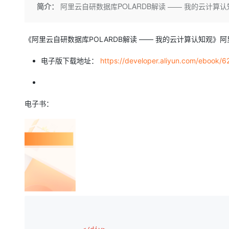
存储
天池大赛
Qwen3.7-Plus
简介：
阿里云自研数据库POLARDB解读 —— 我的云计算认
云解析DNS
解决方案免费试用 新老
电子合同
最高领取价值200元试用
能看、能想、能动手的多模
安全
网络与CDN
AI 算法大赛
畅捷通
大数据开发治理平台 Data
AI 产品 免费试用
《阿里云自研数据库POLARDB解读 —— 我的云计算认知观》阿
网络
安全
云开发大赛
Qwen3-VL-Plus
Tableau 订阅
1亿+ 大模型 tokens 和 
可观测
入门学习赛
电子版下载地址：
https://developer.aliyun.com/ebook/6
中间件
AI空中课堂在线直播课
云防火墙
140+云产品 免费试用
上云与迁云
云原生的云上边界网络安全
产品新客免费试用，最长1
数据库
生态解决方案
大模型服务
企业出海
大模型ACA认证体验
电子书：
大数据计算
助力企业全员 AI 认知与能
行业生态解决方案
千问AI平台-Token Plan
政企业务
媒体服务
开发者生态解决方案
企业服务与云通信
千问AI平台-模型体验
AI 开发和 AI 应用解决
在线体验全尺寸、多种模态
域名与网站
Happy 系列大模型
终端用户计算
Serverless
开发工具