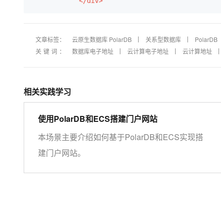
</div>
大模型解决方案
迁移与运维管理
快速部署 Dify，高效搭建 
文章标签：
云原生数据库 PolarDB
关系型数据库
PolarDB
专有云
关键词：
数据库电子地址
云计算电子地址
云计算地址
10 分钟在聊天系统中增加
相关实践学习
使用PolarDB和ECS搭建门户网站
本场景主要介绍如何基于PolarDB和ECS实现搭
建门户网站。