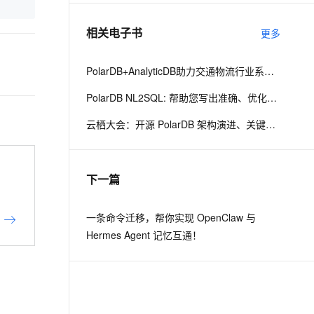
相关电子书
更多
息提取
与 AI 智能体进行实时音视频通话
从文本、图片、视频中提取结构化的属性信息
构建支持视频理解的 AI 音视频实时通话应用
PolarDB+AnalyticDB助力交通物流行业系统升级
t.diy 一步搞定创意建站
构建大模型应用的安全防护体系
PolarDB NL2SQL: 帮助您写出准确、优化的SQL
通过自然语言交互简化开发流程,全栈开发支持
通过阿里云安全产品对 AI 应用进行安全防护
云栖大会：开源 PolarDB 架构演进、关键技术与社区建设
下一篇
一条命令迁移，帮你实现 OpenClaw 与
Hermes Agent 记忆互通！