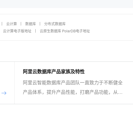
AI 应用
10分钟微调：让0.6B模型媲美235B模
多模态数据信
型
依托云原生高可用架构,实现Dify私有化部署
云计算
数据库
分布式数据库
用1%尺寸在特定领域达到大模型90%以上效果
云计算电子版地址
云原生数据库 PolarDB电子地址
一个 AI 助手
超强辅助，Bol
即刻拥有 DeepSeek-R1 满血版
在企业官网、通讯软件中为客户提供 AI 客服
多种方案随心选，轻松解锁专属 DeepSeek
阿里云数据库产品家族及特性
阿里云智能数据库产品团队一直致力于不断健全
产品体系，提升产品性能，打磨产品功能，从而
帮助客户实现更加极致的弹性能力、具备更强的
扩展能力、并利用云设施进一步降低企业成本。
以云原生+分布式为核心技术抓手，打造以自研
的在线事务型(OLTP)数据库Polar DB和在线分