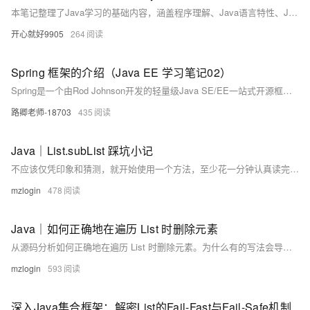
本笔记整理了Java学习的基础内容，涵盖程序理解、Java语言特性、JDK安装与配置、Java程序开发工具及编写步骤。重点介绍了Java程序的基本结构、编译和运行过程，以及输出语句的使用。通过实例演示了IDEA创建Java程序的方法，并强调了编码规范和注意事项。适合初学者复习和交流学习。 主要内容： 1. 理解程序：计算机组成、程序定义。 2. 简介：Java语言特点、技术平台、JDK作用。 3. 编写Java程序：编写、编译、运行步骤，基本结构。 4. 输出语句 5. DEA使用：新建工程、保存位置、文件介绍、新建类。 6. 扩展：注释、代码规范、大小写敏感、缩进等。
开心就好9905
264
Spring 框架的介绍（Java EE 学习笔记02）
Spring是一个由Rod Johnson开发的轻量级Java SE/EE一站式开源框架，旨在解决Java EE应用中的多种问题。它采用非侵入式设计，通过IoC和AOP技术简化了Java应用的开发流程，降低了组件间的耦合度，支持事务管理和多种框架的无缝集成，极大提升了开发效率和代码质量。Spring 5引入了响应式编程等新特性，进一步增强了框架的功能性和灵活性。
路卿老师-18703
435
Java｜List.subList 踩坑小记
不应该仅凭印象和猜测，就开始使用一个方法，至少花一分钟认真读完它的官方注释文档。
mzlogin
478
Java｜如何正确地在遍历 List 时删除元素
从源码分析如何正确地在遍历 List 时删除元素。为什么有的写法会导致异常，而另一些不会。
mzlogin
593
深入Java集合框架：解密List的Fail-Fast与Fail-Safe机制