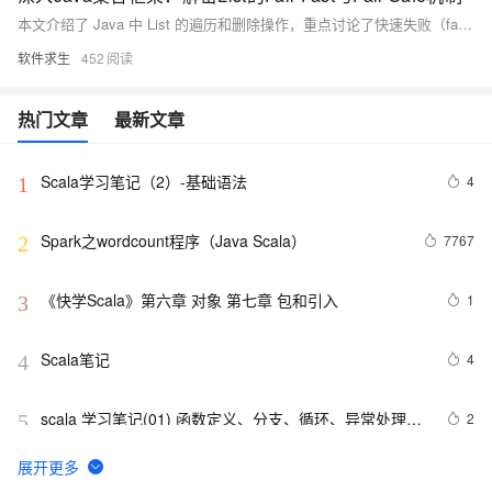
本文介绍了 Java 中 List 的遍历和删除操作，重点讨论了快速失败（fail-fast）和安全失败（fail-safe）机制。通过普通 for 循环、迭代器和 foreach 循环的对比，详细解释了各种方法的优缺点及适用场景，特别是在多线程环境下的表现。最后推荐了适合高并发场景的 fail-safe 容器，如 CopyOnWriteArrayList 和 ConcurrentHashMap。
软件求生
452
热门文章
最新文章
Scala学习笔记（2）-基础语法
4
1
Spark之wordcount程序（Java Scala）
7767
2
《快学Scala》第六章 对象 第七章 包和引入
1
3
Scala笔记
4
4
scala 学习笔记(01) 函数定义、分支、循环、异常处理、
2
5
递归
scala简要：高级函数和高级类型
2
6