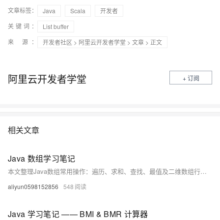
文章标签：
Java
Scala
开发者
关键词：
List buffer
来 源：
开发者社区
>
阿里云开发者学堂
>
文章
> 正文
阿里云开发者学堂
+ 订阅
相关文章
Java 数组学习笔记
本文整理Java数组常用操作：遍历、求和、查找、最值及二维数组行求和等典型练习，涵盖静态初始化、元素翻倍、去极值求平均等实例，帮助掌握数组基础与应用。
aliyun0598152856
548
Java 学习笔记 —— BMI & BMR 计算器