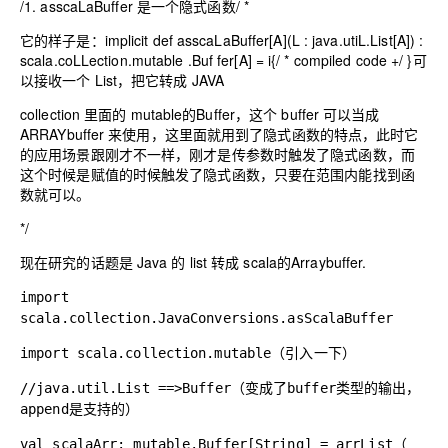
/
1
. asscaLaBuffer 是一个
隐
式函数/ *
它的样子是：
implicit def asscaLaBuffer[A](L : java.utiL.List[A]) :
scala.coLLection.mutable .Buf fer[A] = i{/ * compiled code +/ }
可
以接收一个 List，把它转成 JAVA
collection 里面的 mutable的Buffer，这个 buffer 可以当成
ARRAYbuffer 来使用，这里面就用到了隐式函数的特点，此时它
的应用场景跟刚才不一样，刚才是传参数时触发了隐式函数，而
这个时候是赋值的时候触发了隐式函数，只要在范围内能找到函
数就可以。
*/
现在研究的话题是 Java 的 list 转成 scala的Arraybuffer
.
import
scala.collection.JavaConversions.asScalaBuffer
import scala.collection.mutable
（引入一下）
//
java.util.List ==>Buffer
（变成了buffer类型的输出，
append是支持的）
val scalaArr: mutable.Buffer[String] = arrList
（