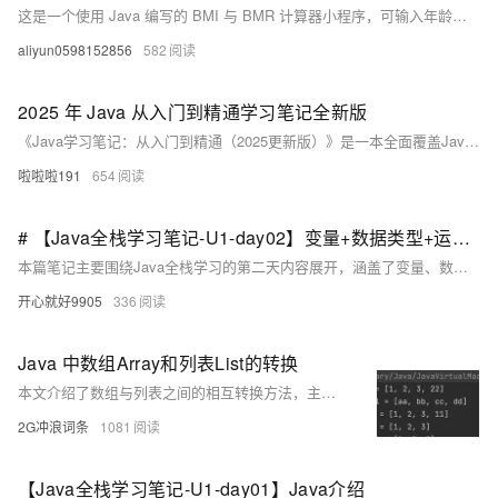
这是一个使用 Java 编写的 BMI 与 BMR 计算器小程序，可输入年龄、性别、身高和体重，计算身体质量指数（BMI）和基础代谢率（BMR），并输出健康评估结果。通过该项目，掌握了 Java 的输入处理、数据验证、条件判断、数学运算及格式化输出等基础知识，是 Java 初学者的理想练习项目。
aliyun0598152856
582
2025 年 Java 从入门到精通学习笔记全新版
《Java学习笔记：从入门到精通（2025更新版）》是一本全面覆盖Java开发核心技能的指南，适合零基础到高级开发者。内容包括Java基础（如开发环境配置、核心语法增强）、面向对象编程（密封类、接口增强）、进阶技术（虚拟线程、结构化并发、向量API）、实用类库与框架（HTTP客户端、Spring Boot）、微服务与云原生（容器化、Kubernetes）、响应式编程（Reactor、WebFlux）、函数式编程（Stream API）、测试技术（JUnit 5、Mockito）、数据持久化（JPA、R2DBC）以及实战项目（Todo应用）。
啦啦啦191
654
# 【Java全栈学习笔记-U1-day02】变量+数据类型+运算符
本篇笔记主要围绕Java全栈学习的第二天内容展开，涵盖了变量、数据类型、运算符以及Scanner类的应用。首先介绍了变量的概念与命名规范，以及如何定义和使用变量；接着详细讲解了Java中的基本数据类型，包括整型、浮点型、字符型、布尔型等，并通过实例演示了数据类型的运用。随后，深入探讨了各类运算符（赋值、算术、关系、逻辑）及其优先级，帮助理解表达式的构成。最后，介绍了如何利用Scanner类实现用户输入功能，并通过多个综合示例（如计算圆面积、购物打折、变量交换及银行利息计算）巩固所学知识。完成相关作业将进一步加深对这些基础概念的理解与实践能力。
开心就好9905
336
Java 中数组Array和列表List的转换
本文介绍了数组与列表之间的相互转换方法，主要包括三部分：1）使用`Collections.addAll()`方法将数组转为列表，适用于引用类型，效率较高；2）通过`new ArrayList&lt;&gt;()`构造器结合`Arrays.asList()`实现类似功能；3）利用JDK8的`Stream`流式计算，支持基本数据类型数组的转换。此外，还详细讲解了列表转数组的方法，如借助`Stream`实现不同类型数组间的转换，并附带代码示例与执行结果，帮助读者深入理解两种数据结构的互转技巧。
2G冲浪词条
1081
【Java全栈学习笔记-U1-day01】Java介绍