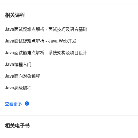
Scala第四章学习笔记（面向对象编程)
1
7
相关课程
Java面试疑难点解析 - 面试技巧及语言基础
SCALA常规练习B
5
8
Java面试疑难点解析 - Java Web开发
大数据Scala系列之特质
6
9
Java面试疑难点解析 - 系统架构及项目设计
Scala 语言学习之语言基础（2）
3
10
Java编程入门
Java面向对象编程
Java高级编程
查看更多
相关电子书