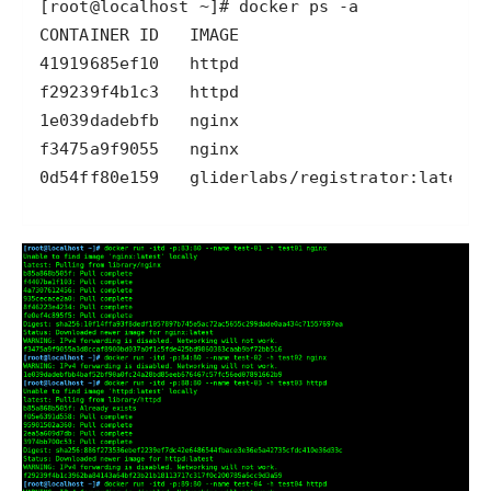
0d54ff80e159   gliderlabs/registrator:latest 