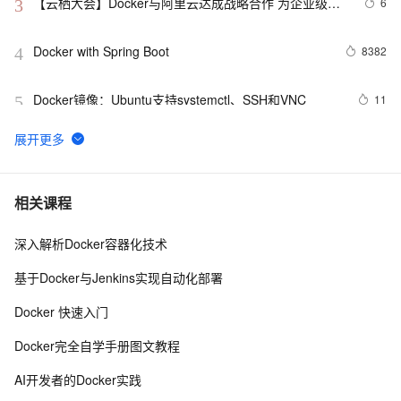
【云栖大会】Docker与阿里云达成战略合作 为企业级客
6
3
户提供容器服务
Docker with Spring Boot
8382
4
Docker镜像：Ubuntu支持systemctl、SSH和VNC
11
5
Docker启动后怎样运行jar包文件
7
6
Docker私有仓库
156
7
相关课程
深入解析Docker容器化技术
快速搭建Docker环境
9
8
基于Docker与Jenkins实现自动化部署
Docker Hub 现在是需要付费才能使用其全部功能?
11
9
Docker 快速入门
『Docker』在Docker快速部署.NET Core项目
5
10
Docker完全自学手册图文教程
AI开发者的Docker实践