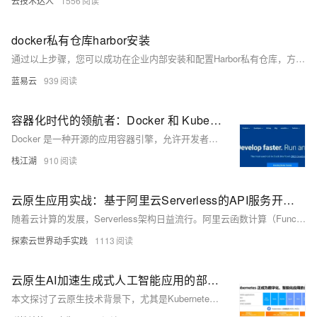
云技术达人
1556
docker私有仓库harbor安装
通过以上步骤，您可以成功在企业内部安装和配置Harbor私有仓库，方便地管理和分发Docker镜像。Harbor不仅提供了基础的镜像管理功能，还增强了安全性、身份管理和审计功能，使其成为企业级容器镜像管理的理想选择。
蓝易云
939
容器化时代的领航者：Docker 和 Kubernetes 云原生时代的黄金搭档
Docker 是一种开源的应用容器引擎，允许开发者将应用程序及其依赖打包成可移植的镜像，并在任何支持 Docker 的平台上运行。其核心概念包括镜像、容器和仓库。镜像是只读的文件系统，容器是镜像的运行实例，仓库用于存储和分发镜像。Kubernetes（k8s）则是容器集群管理系统，提供自动化部署、扩展和维护等功能，支持服务发现、负载均衡、自动伸缩等特性。两者结合使用，可以实现高效的容器化应用管理和运维。Docker 主要用于单主机上的容器管理，而 Kubernetes 则专注于跨多主机的容器编排与调度。尽管 k8s 逐渐减少了对 Docker 作为容器运行时的支持，但 Doc
栈江湖
910
云原生应用实战：基于阿里云Serverless的API服务开发与部署
随着云计算的发展，Serverless架构日益流行。阿里云函数计算（Function Compute）作为Serverless服务，让开发者无需管理服务器即可运行代码，按需付费，简化开发运维流程。本文从零开始，介绍如何使用阿里云函数计算开发简单的API服务，并探讨其核心优势与最佳实践。通过Python示例，演示创建、部署及优化API的过程，涵盖环境准备、代码实现、性能优化和安全管理等内容，帮助读者快速上手Serverless开发。
探索云世界动手实践
1113
云原生AI加速生成式人工智能应用的部署构建
本文探讨了云原生技术背景下，尤其是Kubernetes和容器技术的发展，对模型推理服务带来的挑战与优化策略。文中详细介绍了Knative的弹性扩展机制，包括HPA和CronHPA，以及针对传统弹性扩展“滞后”问题提出的AHPA（高级弹性预测）。此外，文章重点介绍了Fluid项目，它通过分布式缓存优化了模型加载的I/O操作，显著缩短了推理服务的冷启动时间，特别是在处理大规模并发请求时表现出色。通过实际案例，展示了Fluid在vLLM和Qwen模型推理中的应用效果，证明了其在提高模型推理效率和响应速度方面的优势。