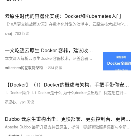
云原生时代的容器化实践：Docker和Kubernetes入门
【10月更文挑战第37天】在数字化转型的浪潮中，云原生技术成为企业提升敏捷性和效率的关键。本篇文章将引导读者了解如何利用Docker进行容器化打包及部署，以及Kubernetes集群管理的基础操作，帮助初学者快速入门云原生的世界。通过实际案例分析，我们将深入探讨这些技术在现代IT架构中的应用与影响。
shuj
783
一文吃透云原生 Docker 容器，建议收藏！
本文深入解析云原生Docker容器技术，涵盖容器与Docker的概念、优势、架构设计及应用场景等，建议收藏。关注【mikechen的互联网架构】，10年+BAT架构经验倾囊相授。
mikechen的互联网架构
1234
【Docker】（1）Docker的概述与架构，手把手带你安装Docker，云原生路上不可缺少的一门技术！
1. Docker简介 1.1 Docker是什么 为什么docker会出现？ 假定您在开发一款平台项目，您的开发环境具有特定的配置。其他开发人员身处的环境配置也各有不同。 您正在开发的应用依赖于您当前的配置且还要依赖于某些配置文件。 您的企业还拥有标准化的测试和生产环境，且具有自身的配置和一系列支持文件。 **要求：**希望尽可能多在本地模拟这些环境而不产生重新创建服务器环境的开销 问题： 要如何确保应用能够在这些环境中运行和通过质量检测？ 在部署过程中不出现令人头疼的版本、配置问题 无需重新编写代码和进行故障修复
凉凉心.
761
Dubbo 云原生重构出击：更快部署、更强控制台、更智能运维
Apache Dubbo 最新升级支持云原生，提供一键部署微服务集群与全新可视化控制台，提升全生命周期管理体验，助力企业高效构建云原生应用。