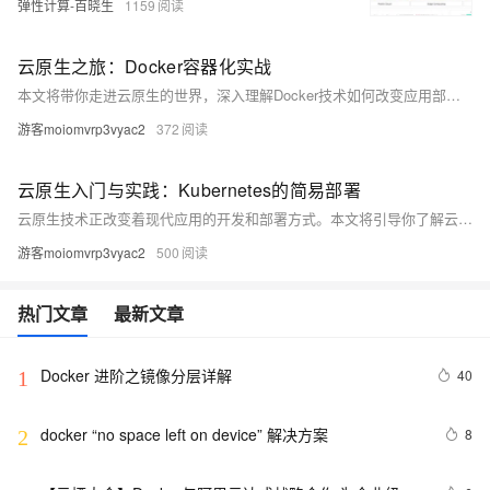
弹性计算-百晓生
1159
云原生之旅：Docker容器化实战
本文将带你走进云原生的世界，深入理解Docker技术如何改变应用部署与运维。我们将通过实际案例，展示如何利用Docker简化开发流程，提升应用的可移植性和伸缩性。文章不仅介绍基础概念，还提供操作指南和最佳实践，帮助你快速上手Docker，开启云原生的第一步。
游客moiomvrp3vyac2
372
云原生入门与实践：Kubernetes的简易部署
云原生技术正改变着现代应用的开发和部署方式。本文将引导你了解云原生的基础概念，并重点介绍如何使用Kubernetes进行容器编排。我们将通过一个简易的示例来展示如何快速启动一个Kubernetes集群，并在其上运行一个简单的应用。无论你是云原生新手还是希望扩展现有知识，本文都将为你提供实用的信息和启发性的见解。
游客moiomvrp3vyac2
500
热门文章
最新文章
Docker 进阶之镜像分层详解
40
1
docker “no space left on device” 解决方案
8
2