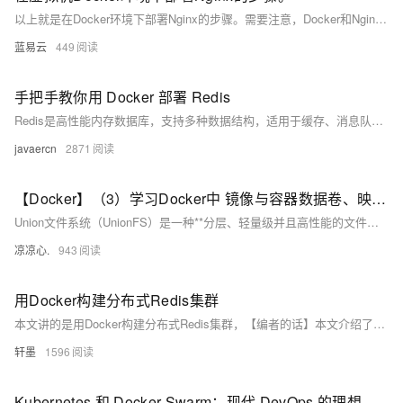
以上就是在Docker环境下部署Nginx的步骤。需要注意，Docker和Nginix都有很多高级用法和细节需要掌握，以上只是一个基础入门级别的教程。如果你想要更深入地学习和使用它们，请参考官方文档或者其他专业书籍。
蓝易云
449
手把手教你用 Docker 部署 Redis
Redis是高性能内存数据库，支持多种数据结构，适用于缓存、消息队列等场景。本文介绍如何通过Docker快速拉取轩辕镜像并部署Redis，涵盖快速启动、持久化存储及docker-compose配置，助力开发者高效搭建稳定服务。
javaercn
2871
【Docker】（3）学习Docker中 镜像与容器数据卷、映射关系！手把手带你安装 MySql主从同步 和 Redis三主三从集群！并且进行主从切换与扩容操作，还有分析 哈希分区 等知识点！
Union文件系统（UnionFS）是一种**分层、轻量级并且高性能的文件系统**，它支持对文件系统的修改作为一次提交来一层层的叠加，同时可以将不同目录挂载到同一个虚拟文件系统下(unite several directories into a single virtual filesystem) Union 文件系统是 Docker 镜像的基础。 镜像可以通过分层来进行继承，基于基础镜像（没有父镜像），可以制作各种具体的应用镜像。
凉凉心.
943
用Docker构建分布式Redis集群
本文讲的是用Docker构建分布式Redis集群，【编者的话】本文介绍了如何使用Docker搭建Redis集群，很多读者都在问Docker能带来哪些实质性的好处，我想本文就是一个很好的例子。不使用Docker你也可以搭建Redis集群，那使用Docker后会有怎么样的优势了？我想可以用两个词总结：快速和复用。
轩墨
1596
Kubernetes 和 Docker Swarm：现代 DevOps 的理想容器编排工具