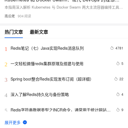
本指南深入解析 Kubernetes 与 Docker Swarm 两大主流容器编排工具，涵盖安装、架构、网络、监控等核心维度，助您根据团队能力与业务需求精准选型，把握云原生时代的技术主动权。
南瓜佬
904
热门文章
最新文章
Redis笔记（七）Java实现Redis消息队列
4781
1
一文轻松搞懂redis集群原理及搭建与使用
5
2
Spring boot整合Redis实现发布订阅（超详细）
22
3
深入了解Redis持久化与备份策略
4
4
Redis字符串数据类型之INCR命令，通常用于统计网站访
9
5
问量，文章访问量，实现分布式锁
Redis高并发场景下秒杀超卖解决
3
6