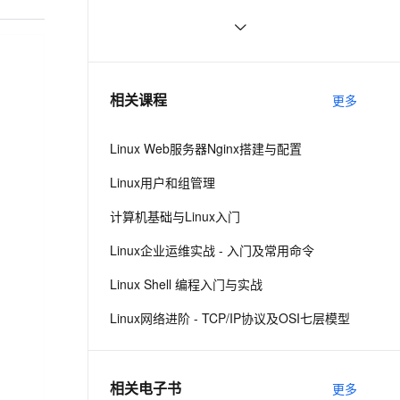
了解一下
ernetes 版 ACK
云聚AI 严选权益
AI 原生数据库服务发布
SSL 证书
Linux 下的 sleep
2
2V
Fun-ASR
，一键激活高效办公新体验
理容器应用的 K8s 服务
精选AI产品，从模型到应用全链提效
Agent 数据网关
文戏情感细腻自然，动作戏激烈拳拳到肉，实现更强表演能力
支持中英文自由切换，具备更强的噪声鲁棒性
堡垒机
linux kernel中的链表
578
AI 用量加速计划
云原生数据库 PolarDB
防火墙
、识别商机，让客服更高效、服务更出色。
linux下SOCKET深入
新老同享，达量后返
Agentic Database 发布
709
相关课程
更多
主机安全
应用
Linux Web服务器Nginx搭建与配置
千问办公
NEW
AI 应用及服务市场
的智能体编程平台
一站式AI生产力平台
Linux用户和组管理
AI 应用
伶鹊
计算机基础与Linux入门
企业级人与Agent协作平台，接入和调度多个数字员工
智能客服平台，对话机器人、对话分析、智能外呼
大模型
Linux企业运维实战 - 入门及常用命令
大模型服务平台百炼 - 全妙
自然语言处理
Linux Shell 编程入门与实战
应用创作平台
多模态内容创作工具，已接入 DeepSeek
数据标注
Linux网络进阶 - TCP/IP协议及OSI七层模型
机器学习
相关电子书
更多
息提取
与 AI 智能体进行实时音视频通话