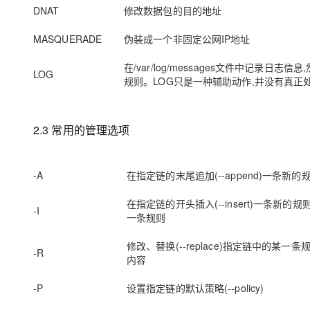
DNAT
修改数据包的目的地址
MASQUERADE
伪装成一个非固定公网IP地址
在/var/log/messages文件中记录日
LOG
规则。LOG只是一种辅助动作,并没有真正
2.3 常用的管理选项
-A
在指定链的末尾追加(--append)一条新的
在指定链的开头插入(--insert)一条新
-I
一条规则
修改、替换(--replace)指定链中的某一
-R
内容
-P
设置指定链的默认策略(--policy)