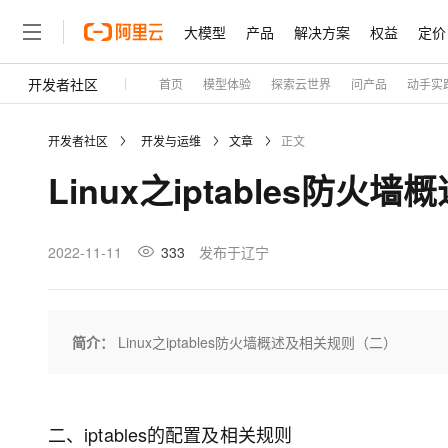
大模型
产品
解决方案
权益
定价
开发者社区
首页
模型体验
探索云世界
问产品
动手实
大模型
产品
解决方案
权益
定价
云市场
伙伴
服务
了解阿里云
精选产品
精选解决方案
普惠上云
产品定价
精选商城
成为销售伙伴
售前咨询
为什么选择阿里云
千问AI平台
开发者社区
开发与运维
文章
正文
了解云产品的定价详情
大模型服务平台百炼
千问办公，解锁你的工作
普惠上云 官方力荐
分销伙伴
在线服务
网站建设
什么是云计算
大
Linux之iptables防
大模型服务与应用平台
企业级Agent产品，直接
云服务器38元/年起，超
咨询伙伴
多端小程序
技术领先
云上成本管理
售后服务
轻量应用服务器
Agency Agents：拥
官方推荐返现计划
大模型
精选产品
精选解决方案
Salesforce 国际版订阅
稳定可靠
管理和优化成本
推荐新用户得奖励，单订单
销售伙伴合作计划
2022-11-11
333
发布于辽宁
自助服务
友盟天域
安全合规
人工智能与机器学习
AI
文本生成
云数据库 RDS
HappyHorse 打造一
云工开物
无影生态合作计划
在线服务
观测云
分析师报告
高校专属算力普惠，学生认
计算
互联网应用开发
Qwen3.8-Max
HOT
Salesforce On Alibaba C
工单服务
Tuya 物联网平台阿里云
研究报告与白皮书
人工智能平台 PAI
快速拥有专属 OpenClaw
简介：
Linux之iptables防火墙概述及相关规则（二）
大模
Consulting Partner 合
大数据
容器
智能体时代全能旗舰模型
免费试用
短信专区
一站式AI开发、训练和推
蓝凌 OA
AI 大模型销售与服务生
现代化应用
存储
天池大赛
Qwen3.7-Plus
云解析DNS
解决方案免费试用 新老
电子合同
最高领取价值200元试用
能看、能想、能动手的多模
安全
网络与CDN
二、iptables的配置及相关规则
AI 算法大赛
畅捷通