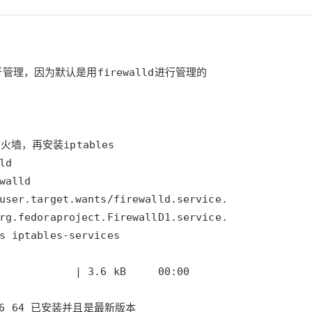
服务生态伙伴
云工开物
企业应用
Works
Night Plan 支持 Qwen 3.8-Max
云原生大数据计算服务 MaxCompute
AI 办公
容器服务 Kub
NEW
GLM-5.2
Wan2.7-T
Red Hat
30+ 款产品免费体验
Data Agent 驱动的一站式 Data+AI 开发治理平台
夜间 5 折，Qwen/Meoo/TokenPlan 客户专享
面向分析的企业级SaaS模式云数据仓库
AI智能应用
提供一站式管
科研合作
视觉 Coding、空间感知、多模态思考等全面升级
1M上下文，专为长程任务能力而生
ERP
堂（旗舰版）
SUSE
智能客服
CRM
防护产品
2个月
自动承接线索
建站小程序
OA 办公系统
AI 应用构建
大模型原生
力提升
财税管理
模板建站
Qoder
大模型服务平台百炼-应用模版
HOT
NEW
面向真实软件
个人版上线、团队版降价；千问3.8-Max首发发尝鲜
丰富多元化的应用模版和解决方案
400电话
定制建站
万有无界
大模型服务平台百炼-智能体
方案
广告营销
模板小程序
的模型效果
灵活可视化地构建企业级 Agent
定制小程序
秒悟
人工智能平台 PAI
APP 开发
云端极速 AI 
新一代 AI 视频生成模型，深度适配广告营销等场景
AI Native 的算法工程平台，一站式完成建模、训练、推理服务部署
建站系统
AI 应用
10分钟微调：让0.6B模型媲美235B模
多模态数据信