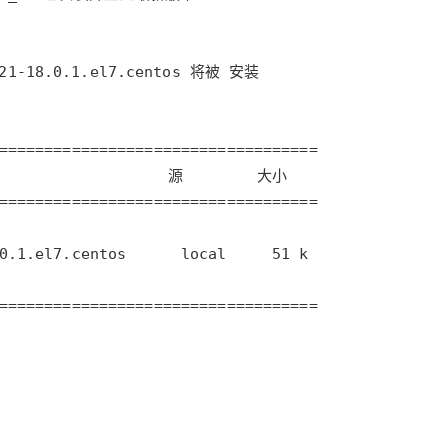
型
依托云原生高可用架构,实现Dify私有化部署
用1%尺寸在特定领域达到大模型90%以上效果
一个 AI 助手
超强辅助，Bol
即刻拥有 DeepSeek-R1 满血版
在企业官网、通讯软件中为客户提供 AI 客服
多种方案随心选，轻松解锁专属 DeepSeek