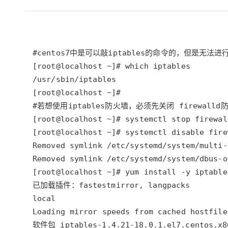
大数据开发治理平台 Data
AI 产品 免费试用
网络
安全
云开发大赛
Qwen3-VL-Plus
Tableau 订阅
1亿+ 大模型 tokens 和 
可观测
入门学习赛
中间件
AI空中课堂在线直播课
云防火墙
140+云产品 免费试用
上云与迁云
云原生的云上边界网络安全
产品新客免费试用，最长1
数据库
生态解决方案
大模型服务
企业出海
大模型ACA认证体验
大数据计算
助力企业全员 AI 认知与能
行业生态解决方案
千问AI平台-Token Plan
政企业务
媒体服务
开发者生态解决方案
企业服务与云通信
千问AI平台-模型体验
AI 开发和 AI 应用解决
在线体验全尺寸、多种模态
域名与网站
Happy 系列大模型
终端用户计算
Serverless
开发工具
大模型解决方案
迁移与运维管理
快速部署 Dify，高效搭建 