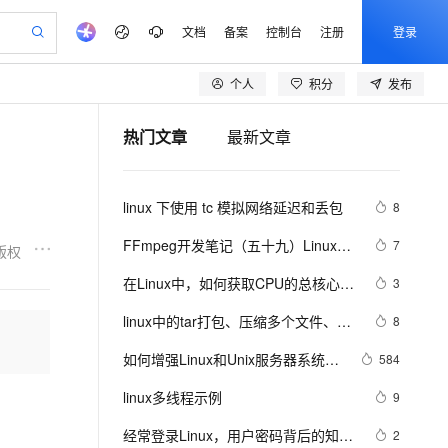
文档
备案
控制台
注册
登录
个人
积分
发布
验
作计划
器
AI 活动
专业服务
服务伙伴合作计划
开发者社区
加入我们
产品动态
服务平台百炼
阿里云 OPC 创新助力计划
热门文章
最新文章
一站式生成采购清单，支持单品或批量购买
io：打造专属 AI 语音助手
S产品伙伴计划（繁花）
峰会
CS
造的大模型服务与应用开发平台
一句话生成原生可编辑精美 PPT 文稿
AI 生产力先锋
Al MaaS 服务伙伴赋能合作
域名
博文
Careers
至高可申请百万元
Qwen3.8-Max 模型上线
开启高性价比 AI 编程新体验
弹性可伸缩的云计算服务
Qwen-Audio-3.0-Realtime 端到端实时语音角色扮演
输入一句话想法, 轻松生成专业的 PPT
先锋实践拓展 AI 生产力的边界
Token 补贴，五大权
计划
海大会
伙伴信用分合作计划
商标
问答
社会招聘
linux 下使用 tc 模拟网络延迟和丢包
8
益加速 OPC 成功
eek-V4-Pro
SS
一键部署幻兽帕鲁游戏服务器
飞天发布时刻
HOT
Open Search 向量检索版支
划
备案
电子书
校园招聘
pSeek-V4-Pro
视频创作，一键激活电商全链路生产力
稳定、安全、高性价比、高性能的云存储服务
一键购买专属联机服务器，轻松开启游戏
所见，即是所愿
持视频检索 Pipeline 功能
更多支持
FFmpeg开发笔记（五十九）Linux编
7
版权
划
公司注册
镜像站
视频生成
语音识别与合成
译ijkplayer的Android平台so库
专属 QwenPaw
漫剧工坊：一站式动画创作平台
AI 实训营
HOT
应用身份服务 (IDaaS)
在Linux中，如何获取CPU的总核心
3
合作伙伴培训与认证
划
上云迁移
站生成，高效打造优质广告素材
全接入的云上超级电脑
从聊天伙伴进化为能主动干活的本地数字员工
快速生产连贯的高质量长漫剧
从基础到进阶，Agent 创客手把手教你
OpenClaw 管理能力上线
数？
lScope
我要反馈
e-1.1-T2V
Qwen3-TTS-Flash
linux中的tar打包、压缩多个文件、磁
8
查询合作伙伴
n Alibaba Cloud ISV 合作
代维服务
建企业门户网站
10 分钟搭建微信、支付宝小程序
MaxCompute MaxFrame 提
盘查看和分区类、du查看文件和目录
畅细腻的高质量视频
离线语音合成大模型，多语言方言自适应，低延迟高稳定
创新加速
如何增强Linux和Unix服务器系统安
ope
登录合作伙伴管理后台
584
我要建议
站，无忧落地极速上线
以可视化方式快速构建移动和 PC 门户网站
国内短信简单易用，安全可靠，秒级触达，全球覆盖200+国家和地区。
高效部署网站，快速应用到小程序
供自动弹性内存功能
占用的磁盘空间linux中的grep 过滤查
全性
安全
找及“|”管道符、gzip/gunzip 压缩、
linux多线程示例
我要投诉
e-1.1-I2V
Cosyvoice-V3-Flash
9
PolarDB
上云场景组合购
Milvus 弹性伸缩功能新增节
伴
zip/unzip 压缩
漫剧创作，剧本、分镜、视频高效生成
100%兼容MySQL、PostgreSQL，兼容Oracle，支持集中和分布式
覆盖90%+业务场景，专享组合折扣价
点支持范围
畅自然，细节丰富
高表现力语音合成大模型，语音克隆听感自然
VPN
经常登录Linux，用户密码背后的知识
2