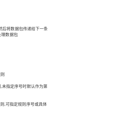
志信息,然后将数据包传递给下一条
处理数据包
规则
的规则,未指定序号时默认作为第
条规则,可指定规则序号或具体