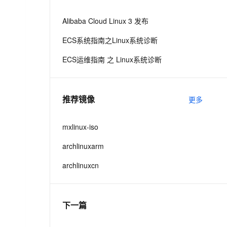
从文本、图片、视频中提取结构化的属性信息
构建支持视频理解的 AI 音视频实时通话应用
Alibaba Cloud Linux 3 发布
t.diy 一步搞定创意建站
构建大模型应用的安全防护体系
ECS系统指南之Linux系统诊断
通过自然语言交互简化开发流程,全栈开发支持
通过阿里云安全产品对 AI 应用进行安全防护
ECS运维指南 之 Linux系统诊断
推荐镜像
更多
mxlinux-iso
archlinuxarm
archlinuxcn
下一篇