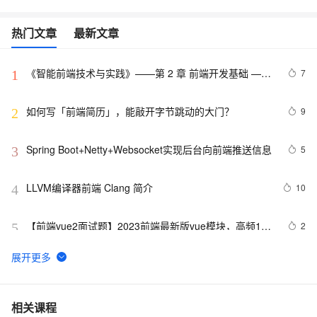
热门文章
最新文章
《智能前端技术与实践》——第 2 章 前端开发基础 ——
7
1
2.2 HTML基础——2.2.1    HTML 文档基本结构（中）
如何写「前端简历」，能敲开字节跳动的大门？
9
2
Spring Boot+Netty+Websocket实现后台向前端推送信息
5
3
LLVM编译器前端 Clang 简介
10
4
【前端vue2面试题】2023前端最新版vue模块，高频17
2
5
问(上)
前端可观测性的宣讲-1022
7
6
2022 前端包管理方案-pnpm 和 corepack
5
7
相关课程