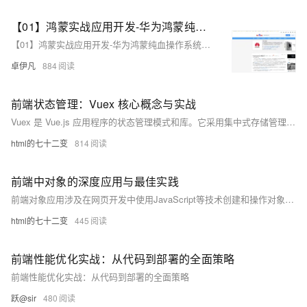
【01】鸿蒙实战应用开发-华为鸿蒙纯血操作系统Harmony OS NEXT-项目开发实战-优雅草卓伊凡拟开发一个一站式家政服务平台-前期筹备-暂定取名斑马家政软件系统-本项目前端开源-服务端采用优雅草蜻蜓Z系统-搭配ruoyi框架admin后台-全过程实战项目分享-从零开发到上线
【01】鸿蒙实战应用开发-华为鸿蒙纯血操作系统Harmony OS NEXT-项目开发实战-优雅草卓伊凡拟开发一个一站式家政服务平台-前期筹备-暂定取名斑马家政软件系统-本项目前端开源-服务端采用优雅草蜻蜓Z系统-搭配ruoyi框架admin后台-全过程实战项目分享-从零开发到上线
卓伊凡
884
前端状态管理：Vuex 核心概念与实战
Vuex 是 Vue.js 应用程序的状态管理模式和库。它采用集中式存储管理应用的所有组件的状态，并以相应的规则保证状态以一种可预测的方式发生变化。本教程将深入讲解 Vuex 的核心概念，如 State、Getter、Mutation 和 Action，并通过实战案例帮助开发者掌握在项目中有效使用 Vuex 的技巧。
html的七十二变
814
前端中对象的深度应用与最佳实践
前端对象应用涉及在网页开发中使用JavaScript等技术创建和操作对象，以实现动态交互效果。通过定义属性和方法，对象可以封装数据和功能，提升代码的组织性和复用性，是现代Web开发的核心技术之一。
html的七十二变
445
前端性能优化实战：从代码到部署的全面策略
前端性能优化实战：从代码到部署的全面策略
跃@sir
480