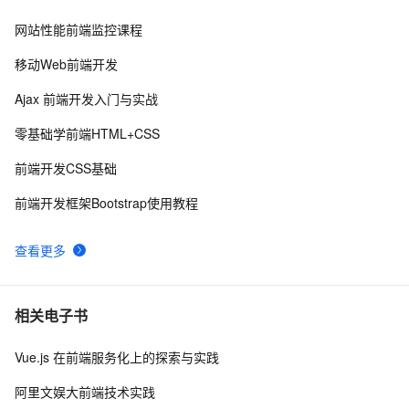
网站性能前端监控课程
而桌面app向来是web前端开发开发人员下意识的避开方
2
8
移动Web前端开发
前端常见的HTTP状态码
8
9
Ajax 前端开发入门与实战
前端组件之Bootstrap与Ant design of Vue
6
10
零基础学前端HTML+CSS
前端开发CSS基础
前端开发框架Bootstrap使用教程
查看更多
相关电子书
Vue.js 在前端服务化上的探索与实践
阿里文娱大前端技术实践