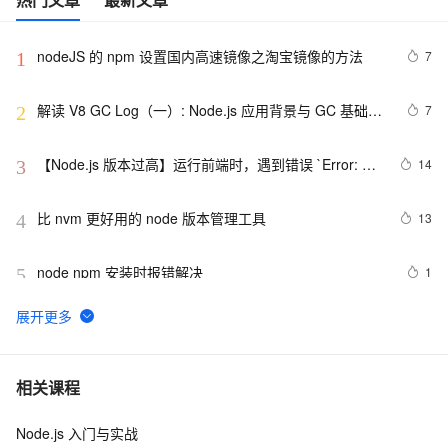
nodeJS 的 npm 设置国内高速镜像之淘宝镜像的方法
7
1
解读 V8 GC Log（一）: Node.js 应用背景与 GC 基础知
7
2
识
【Node.js 版本过高】运行前端时，遇到错误 `Error: 
14
3
error:0308010C:digital envelope 
routines::unsupported`
比 nvm 更好用的 node 版本管理工具
13
4
node npm 安装时报错解决
1
5
node反向代理，解决跨域（http-proxy-middleware）
8
6
Prometheus（二）之Node Exporter采集Linux主机数据
7
7
相关课程
Node.js 入门与实战
node.js: ws服务端和WebSocket客户端交互示例
1
8