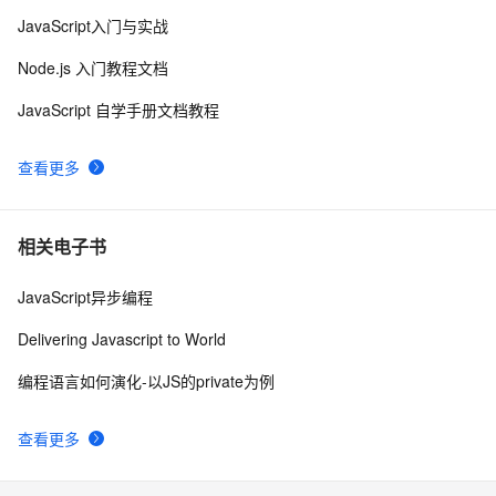
JavaScript入门与实战
Apache Dubbo 首个 Node.js 3.0-alpha 版本正式发布
5
9
Node.js 入门教程文档
【node】express中mysql的基本用法、连接池的使用、
4
10
JavaScript 自学手册文档教程
事务的回滚
查看更多
相关电子书
JavaScript异步编程
Delivering Javascript to World
编程语言如何演化-以JS的private为例
查看更多