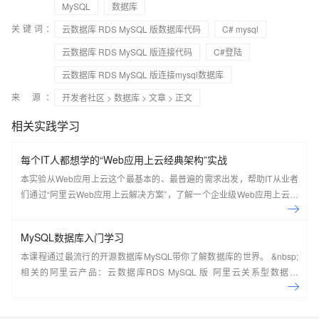
MySQL
数据库
关键词：
云数据库 RDS MySQL 版数据库代码
C# mysql
云数据库 RDS MySQL 版连接代码
C#登陆
云数据库 RDS MySQL 版连接mysql数据库
来 源：
开发者社区
>
数据库
>
文章
> 正文
相关实践学习
每个IT人都想学的“Web应用上云经典架构”实战
本实验从Web应用上云这个最基本的、最普遍的需求出发，帮助IT从业者
们通过“阿里云Web应用上云解决方案”，了解一个企业级Web应用上云的
常见架构，了解如何构建一个高可用、可扩展的企业级应用架构。
MySQL数据库入门学习
本课程通过最流行的开源数据库MySQL带你了解数据库的世界。 &nbsp;
相关的阿里云产品：云数据库RDS MySQL 版 阿里云关系型数据库
RDS（Relational Database Service）是一种稳定可靠、可弹性伸缩的在
线数据库服务，提供容灾、备份、恢复、迁移等方面的全套解决方案，彻
底解决数据库运维的烦恼。 了解产品详