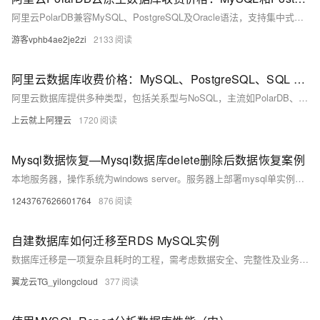
阿里云PolarDB兼容MySQL、PostgreSQL及Oracle语法，支持集中式与分布式架构。标准版2核4G年费1116元起，企业版最高性能达4核16G，支持HTAP与多级高可用，广泛应用于金融、政务、互联网等领域，TCO成本降低50%。
游客vphb4ae2je2zi
2133
阿里云数据库收费价格：MySQL、PostgreSQL、SQL Server和MariaDB引擎费用整理
阿里云数据库提供多种类型，包括关系型与NoSQL，主流如PolarDB、RDS MySQL/PostgreSQL、Redis等。价格低至21元/月起，支持按需付费与优惠套餐，适用于各类应用场景。
上云就上阿狸云
1720
Mysql数据恢复—Mysql数据库delete删除后数据恢复案例
本地服务器，操作系统为windows server。服务器上部署mysql单实例，innodb引擎，独立表空间。未进行数据库备份，未开启binlog。 人为误操作使用Delete命令删除数据时未添加where子句，导致全表数据被删除。删除后未对该表进行任何操作。需要恢复误删除的数据。 在本案例中的mysql数据库未进行备份，也未开启binlog日志，无法直接还原数据库。
1243767626601764
876
自建数据库如何迁移至RDS MySQL实例
数据库迁移是一项复杂且耗时的工程，需考虑数据安全、完整性及业务中断影响。使用阿里云数据传输服务DTS，可快速、平滑完成迁移任务，将应用停机时间降至分钟级。您还可通过全量备份自建数据库并恢复至RDS MySQL实例，实现间接迁移上云。
翼龙云TG_yilongcloud
377