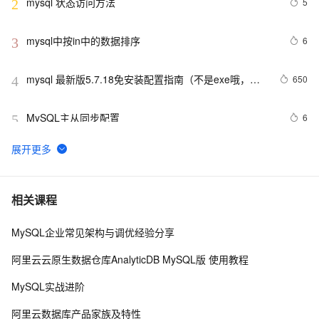
mysql 状态访问方法
5
2
mysql中按in中的数据排序
6
3
mysql 最新版5.7.18免安装配置指南（不是exe哦，下
650
4
载完后没有data目录）
MySQL主从同步配置
6
5
PostgreSQL\MySQL比较
3
6
Mysql笔记--常用命令
3
7
相关课程
MySQL企业常见架构与调优经验分享
MySQL调优
697
8
阿里云云原生数据仓库AnalyticDB MySQL版 使用教程
mysql预处理语句
478
9
MySQL实战进阶
mysql 主从复制实现原理
580
10
阿里云数据库产品家族及特性