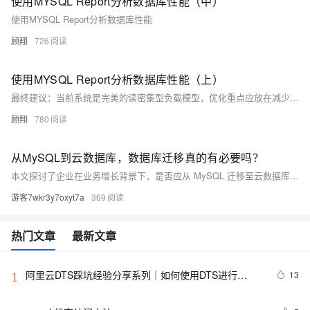
使用MYSQL Report分析数据库性能（中）
使用MYSQL Report分析数据库性能
顾翔
726
使用MYSQL Report分析数据库性能（上）
最终建议：当前系统是完美的读密集型负载模型，优化重点应放在减少行读取量和提高数据定位效率。通过索引优化、分区策略和内存缓存，预期可降低30%的CPU负载，同时保持100%的缓冲池命中率。建议每百万次查询后刷新统计信息以持续优化
顾翔
780
从MySQL到云数据库，数据库迁移真的有必要吗？
本文探讨了企业在业务增长背景下，是否应从 MySQL 迁移至云数据库的决策问题。分析了 MySQL 的优势与瓶颈，对比了云数据库在存储计算分离、自动化运维、多负载支持等方面的优势，并提出判断迁移必要性的五个关键问题及实施路径，帮助企业理性决策并落地迁移方案。
游客7wkr3y7oxyt7a
369
热门文章
最新文章
阿里云DTS踩坑经验分享系列｜如何使用DTS进行
13
1
MySQL->ClickHouse同步