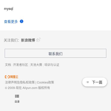
mysql
查看更多
关注我们：
新浪微博
联系我们
文档
|
开发者社区
|
天池大赛
|
培训与认证
下一篇
法律声明及隐私权政策
|
Cookies政策
© 2009-现在 Aliyun.com 版权所有
增值电信业务经营许可证：
浙B2-20080101
域名注册服务机构许可：
浙D3-20210002
目录
浙公网安备 33010602009975号
浙B2-20080101-4