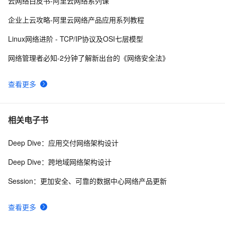
云网络白皮书-阿里云网络系列课
《企业运维之云上网络原理与实践》——第三章 云上网
4
10
企业上云攻略-阿里云网络产品应用系列教程
络VPC&EIP&NAT&共享宽带&SLB——云上网络
Linux网络进阶 - TCP/IP协议及OSI七层模型
VPC&EIP&NAT&共享带宽&SLB（上）（1）
网络管理者必知-2分钟了解新出台的《网络安全法》
查看更多
相关电子书
Deep Dive：应用交付网络架构设计
Deep Dive：跨地域网络架构设计
Session：更加安全、可靠的数据中心网络产品更新
查看更多