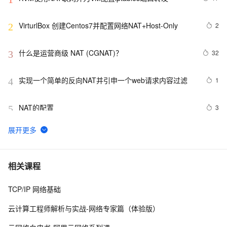
VirturlBox 创建Centos7并配置网络NAT+Host-Only
2
2
什么是运营商级 NAT (CGNAT)？
32
3
实现一个简单的反向NAT并引申一个web请求内容过滤
1
4
NAT的配置
3
5
一个以太口做Nat实例
2
6
ensp中nat server 公网访问内网服务器
4
7
相关课程
TCP/IP 网络基础
【网络基础概念】桥接和NAT的区别
1
8
云计算工程师解析与实战-网络专家篇（体验版）
ZZ Quick-Tip: Linux NAT in Four Steps using iptables
535
9