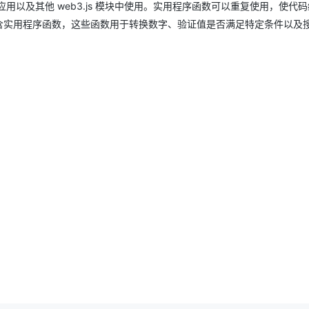
化应用以及其他 web3.js 模块中使用。实用程序函数可以重复使用，使代
utils 包含实用程序函数，这些函数用于转换数字、验证值是否满足特定条件以及
AI 应用
10分钟微调：让0.6B模型媲美235B模
多模态数据信
型
依托云原生高可用架构,实现Dify私有化部署
用1%尺寸在特定领域达到大模型90%以上效果
一个 AI 助手
超强辅助，Bol
即刻拥有 DeepSeek-R1 满血版
在企业官网、通讯软件中为客户提供 AI 客服
多种方案随心选，轻松解锁专属 DeepSeek