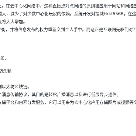
Deepseek-v4-pro
HappyHors
同享
万小智 AI 建站低至 15元/月
Qoder CN
AI 短剧/漫剧
云原生数据库 
快递物流查询
WordPress
模式上。在去中心化网络中，这种直接点对点网络的原则被应用于网站和网络
成为服务伙
高校合作
点，立即开启云上创新
覆盖公网/内网、递归/权威、移动APP等全场景解析服务
送.CN域名，送备案服务码
基于千问大模型等，支持代码智能生成、研发智能问答
AI助力短剧
态智能体模型
旗舰 MoE 大模型，百万上下文与顶尖推理能力
图生视频，流
，减少了对少数中心化玩家的依赖。系统开发对接威hkkf5566，在
Ubuntu
服务生态伙伴
云工开物
度将大大增加。
企业应用
Works
Night Plan 支持 Qwen 3.8-Max
云原生大数据计算服务 MaxCompute
AI 办公
容器服务 Kub
NEW
GLM-5.2
Wan2.7-T
Red Hat
的不平衡，并将信息发布的权力重新交到个人手中。而这正是互联网先驱们对
30+ 款产品免费体验
Data Agent 驱动的一站式 Data+AI 开发治理平台
夜间 5 折，Qwen/Meoo/TokenPlan 客户专享
面向分析的企业级SaaS模式云数据仓库
AI智能应用
提供一站式管
科研合作
视觉 Coding、空间感知、多模态思考等全面升级
1M上下文，专为长程任务能力而生
ERP
堂（旗舰版）
SUSE
智能客服
CRM
防护产品
2个月
自动承接线索
建站小程序
OA 办公系统
AI 应用构建
大模型原生
比如：
力提升
财税管理
模板建站
太坊余额
Qoder
大模型服务平台百炼-应用模版
HOT
NEW
面向真实软件
个人版上线、团队版降价；千问3.8-Max首发发尝鲜
丰富多元化的应用模版和解决方案
400电话
定制建站
易发送到以太坊区块链。
万有无界
大模型服务平台百炼-智能体
方案
广告营销
模板小程序
sper 是一个消息传输协议，其目的是轻松广播消息以及进行低层异步通信。
的模型效果
灵活可视化地构建企业级 Agent
定制小程序
一个去中心化存储平台和内容分发服务，它可以用来为去中心化应用存储图片或视频等
秒悟
人工智能平台 PAI
APP 开发
云端极速 AI 
新一代 AI 视频生成模型，深度适配广告营销等场景
AI Native 的算法工程平台，一站式完成建模、训练、推理服务部署
建站系统