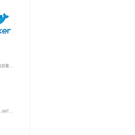
本文总结了现代 Web 开发中 Spring Boot HTTP 接口服务的常见部署模式，包括 Servlet 与 Reactive 模型、内置与外置容器、物理机 / 容器 / 云环境部署及单体与微服务架构，帮助开发者根据实际场景选择合适的方案。
本项目为一个完整的JavaWeb应用案例，采用Spring Boot 3、Vue 3、MySQL、Redis等最新技术栈，涵盖前后端分离架构设计、RESTful API开发、JWT安全认证、Docker容器化部署等内容，适合掌握企业级Web项目全流程开发与部署。