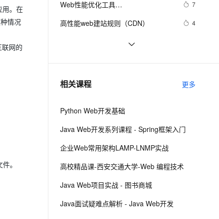
安全
Web性能优化工具
我要投诉
e-1.1-I2V
Cosyvoice-V3-Flash
7
PolarDB
上云场景组合购
Milvus 弹性伸缩功能新增节
应用。在
伴
WebPageTest（三）——本地部署
漫剧创作，剧本、分镜、视频高效生成
100%兼容MySQL、PostgreSQL，兼容Oracle，支持集中和分布式
覆盖90%+业务场景，专享组合折扣价
点支持范围
畅自然，细节丰富
高表现力语音合成大模型，语音克隆听感自然
这种情况
VPN
高性能web建站规则（CDN）
4
（Windows 7版本）
ernetes 版 ACK
云聚AI 严选权益
AI 原生数据库服务发布
SSL 证书
Python：使用PyJWT实现JSON Web 
2
2V
Fun-ASR
互联网的
，一键激活高效办公新体验
理容器应用的 K8s 服务
精选AI产品，从模型到应用全链提效
Agent 数据网关
Tokens加密解密
文戏情感细腻自然，动作戏激烈拳拳到肉，实现更强表演能力
支持中英文自由切换，具备更强的噪声鲁棒性
堡垒机
而桌面app向来是web前端开发开发人
2
AI 用量加速计划
云原生数据库 PolarDB
员下意识的避开方
防火墙
、识别商机，让客服更高效、服务更出色。
RDIFramework.NET开发实例━表约
新老同享，达量后返
Agentic Database 发布
6
相关课程
更多
束条件权限的使用-Web
主机安全
应用
Python Web开发基础
千问办公
NEW
AI 应用及服务市场
的智能体编程平台
一站式AI生产力平台
Java Web开发系列课程 - Spring框架入门
AI 应用
伶鹊
企业Web常用架构LAMP-LNMP实战
企业级人与Agent协作平台，接入和调度多个数字员工
智能客服平台，对话机器人、对话分析、智能外呼
大模型
文件。
高校精品课-西安交通大学-Web 编程技术
大模型服务平台百炼 - 全妙
自然语言处理
Java Web项目实战 - 图书商城
应用创作平台
多模态内容创作工具，已接入 DeepSeek
数据标注
Java面试疑难点解析 - Java Web开发
机器学习