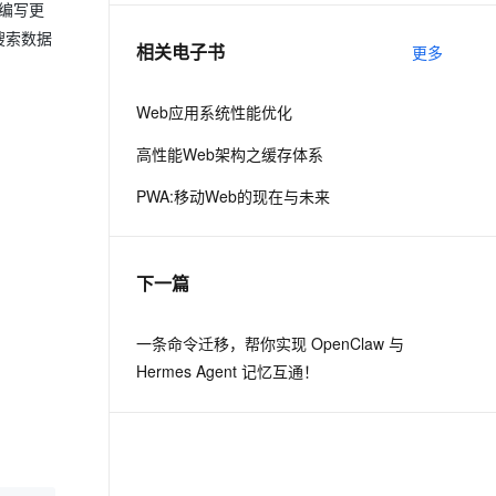
码编写更
搜索数据
相关电子书
更多
息提取
与 AI 智能体进行实时音视频通话
从文本、图片、视频中提取结构化的属性信息
构建支持视频理解的 AI 音视频实时通话应用
Web应用系统性能优化
t.diy 一步搞定创意建站
构建大模型应用的安全防护体系
高性能Web架构之缓存体系
通过自然语言交互简化开发流程,全栈开发支持
通过阿里云安全产品对 AI 应用进行安全防护
PWA:移动Web的现在与未来
下一篇
一条命令迁移，帮你实现 OpenClaw 与
Hermes Agent 记忆互通！