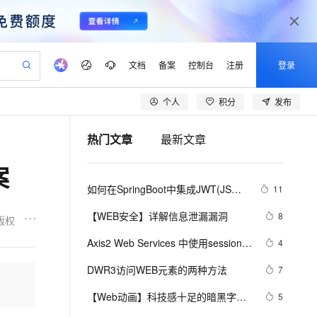
文档
备案
控制台
注册
登录
个人
积分
发布
验
作计划
器
AI 活动
专业服务
服务伙伴合作计划
开发者社区
加入我们
产品动态
服务平台百炼
阿里云 OPC 创新助力计划
热门文章
最新文章
一站式生成采购清单，支持单品或批量购买
io：打造专属 AI 语音助手
S产品伙伴计划（繁花）
峰会
CS
造的大模型服务与应用开发平台
一句话生成原生可编辑精美 PPT 文稿
AI 生产力先锋
Al MaaS 服务伙伴赋能合作
域名
博文
Careers
至高可申请百万元
Qwen3.8-Max 模型上线
案
开启高性价比 AI 编程新体验
弹性可伸缩的云计算服务
Qwen-Audio-3.0-Realtime 端到端实时语音角色扮演
输入一句话想法, 轻松生成专业的 PPT
先锋实践拓展 AI 生产力的边界
Token 补贴，五大权
计划
海大会
伙伴信用分合作计划
商标
问答
社会招聘
如何在SpringBoot中集成JWT(JSON 
11
益加速 OPC 成功
eek-V4-Pro
SS
一键部署幻兽帕鲁游戏服务器
飞天发布时刻
HOT
Open Search 向量检索版支
划
备案
电子书
校园招聘
Web Token)鉴权
pSeek-V4-Pro
视频创作，一键激活电商全链路生产力
稳定、安全、高性价比、高性能的云存储服务
一键购买专属联机服务器，轻松开启游戏
所见，即是所愿
持视频检索 Pipeline 功能
更多支持
【WEB安全】详解信息泄漏漏洞
8
版权
划
公司注册
镜像站
视频生成
语音识别与合成
专属 QwenPaw
漫剧工坊：一站式动画创作平台
AI 实训营
HOT
应用身份服务 (IDaaS)
Axis2 Web Services 中使用session的
4
合作伙伴培训与认证
划
上云迁移
站生成，高效打造优质广告素材
全接入的云上超级电脑
从聊天伙伴进化为能主动干活的本地数字员工
快速生产连贯的高质量长漫剧
从基础到进阶，Agent 创客手把手教你
OpenClaw 管理能力上线
配置及使用方法
lScope
我要反馈
e-1.1-T2V
Qwen3-TTS-Flash
DWR3访问WEB元素的两种方法
7
查询合作伙伴
n Alibaba Cloud ISV 合作
代维服务
建企业门户网站
10 分钟搭建微信、支付宝小程序
MaxCompute MaxFrame 提
畅细腻的高质量视频
离线语音合成大模型，多语言方言自适应，低延迟高稳定
创新加速
【Web动画】科技感十足的暗黑字符
ope
登录合作伙伴管理后台
5
我要建议
站，无忧落地极速上线
以可视化方式快速构建移动和 PC 门户网站
国内短信简单易用，安全可靠，秒级触达，全球覆盖200+国家和地区。
高效部署网站，快速应用到小程序
供自动弹性内存功能
雨动画 