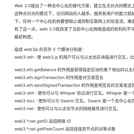
存储
天池大赛
Qwen3.7-Plus
云解析DNS
解决方案免费试用 新老
电子合同
Web 3.0提出了一种去中心化的替代方案，建立在点对点的
最高领取价值200元试用
能看、能想、能动手的多模
安全
网络与CDN
这种点对点的模式下，访问网站的人越多，服务新用户的能力就越大
AI 算法大赛
畅捷通
下，任何一个中心化机构要想阻止或控制互联网上的信息流，难
大数据开发治理平台 Data
AI 产品 免费试用
网络
安全
云开发大赛
Qwen3-VL-Plus
Tableau 订阅
有了这一点，web 3.0就改变了当前中心化网络造成的权利
1亿+ 大模型 tokens 和 
可观测
入门学习赛
中间件
最初构想。
AI空中课堂在线直播课
云防火墙
140+云产品 免费试用
上云与迁云
云原生的云上边界网络安全
产品新客免费试用，最长1
数据库
组成 web3js 的另外 5 个模块分别是：
生态解决方案
大模型服务
web3-eth : 使 web3.js 的用户可以与以太坊区块链进行交互，
企业出海
大模型ACA认证体验
大数据计算
助力企业全员 AI 认知与能
行业生态解决方案
web3.eth.getBalance 的作用是获得指定区块的某个地址的以
千问AI平台-Token Plan
政企业务
媒体服务
web3.eth.signTransaction 的作用是对交易签名
开发者生态解决方案
web3.eth.sendSignedTransaction 的作用是将签名的交
企业服务与云通信
千问AI平台-模型体验
AI 开发和 AI 应用解决
web3-shh : 使你可以与 Whisper 协议进行交互。Whi
在线体验全尺寸、多种模态
域名与网站
web3-bzz : 使你可以与 Swarm 交互。Swarm 是
Happy 系列大模型
web3-net : 使你可以与以太坊节点的网络属性进行交互。
终端用户计算
web3.*.net.getID 返回网络 ID
Serverless
web3.*.net.getPeerCount 返回连接到节点的对等点数
开发工具