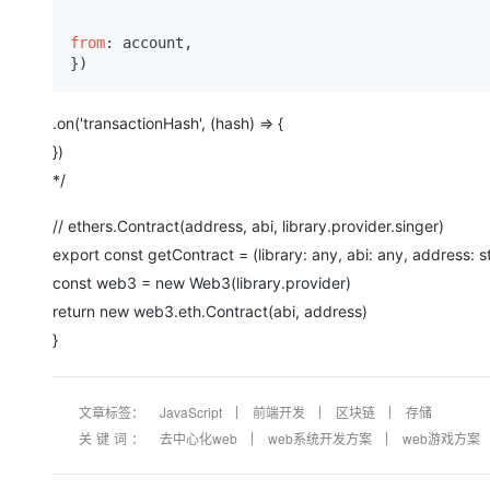
from
: account,

})
.on('transactionHash', (hash) => {
})
*/
// ethers.Contract(address, abi, library.provider.singer)
export const getContract = (library: any, abi: any, address: st
const web3 = new Web3(library.provider)
return new web3.eth.Contract(abi, address)
}
文章标签：
JavaScript
前端开发
区块链
存储
关键词：
去中心化web
web系统开发方案
web游戏方案