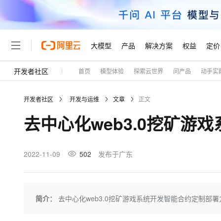
大模型
产品
解决方案
权益
定价
开发者社区
首页
模型体验
探索云世界
问产品
动手实
大模型
产品
解决方案
权益
定价
云市场
伙伴
服务
了解阿里云
精选产品
精选解决方案
普惠上云
产品定价
精选商城
成为销售伙伴
售前咨询
为什么选择阿里云
千问AI平台
开发者社区
开发与运维
文章
正文
了解云产品的定价详情
大模型服务平台百炼
千问办公，解锁你的工作
普惠上云 官方力荐
分销伙伴
在线服务
网站建设
什么是云计算
大
去中心化web3.0挖矿游
大模型服务与应用平台
企业级Agent产品，直接
云服务器38元/年起，超
咨询伙伴
多端小程序
技术领先
云上成本管理
售后服务
轻量应用服务器
Agency Agents：拥
官方推荐返现计划
大模型
精选产品
精选解决方案
Salesforce 国际版订阅
稳定可靠
管理和优化成本
推荐新用户得奖励，单订单
销售伙伴合作计划
2022-11-09
502
发布于广东
自助服务
友盟天域
安全合规
人工智能与机器学习
AI
文本生成
云数据库 RDS
HappyHorse 打造一
云工开物
无影生态合作计划
在线服务
观测云
分析师报告
高校专属算力普惠，学生认
计算
互联网应用开发
Qwen3.8-Max
HOT
Salesforce On Alibaba C
工单服务
Tuya 物联网平台阿里云
研究报告与白皮书
人工智能平台 PAI
快速拥有专属 OpenClaw
简介：
去中心化web3.0挖矿游戏系统开发智能合约定制部
大模
Consulting Partner 合
大数据
容器
智能体时代全能旗舰模型
免费试用
短信专区
一站式AI开发、训练和推
蓝凌 OA
AI 大模型销售与服务生
现代化应用