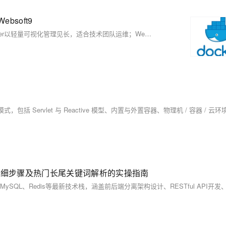
ebsoft9
2025年热门Web化容器部署工具对比：Portainer与Websoft9。Portainer以轻量可视化管理见长，适合技术团队运维；Websoft9则提供一站式应用部署与容器管理，内置丰富开源模板，降低中小企业部署门槛。两者各有优势，助力企业提升容器化效率。
的详细步骤及热门长尾关键词解析的实操指南