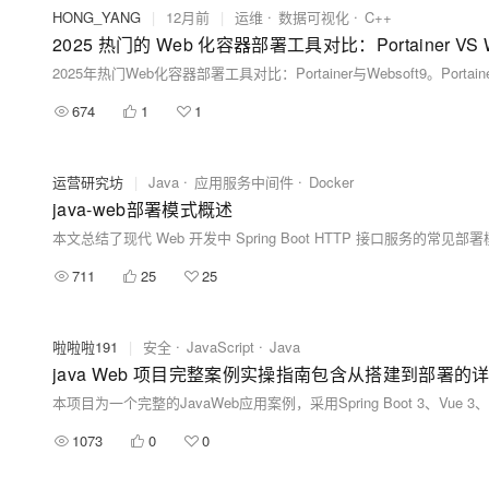
HONG_YANG
|
12月前
|
运维
数据可视化
C++
2025 热门的 Web 化容器部署工具对比：Portainer VS W
674
1
1
运营研究坊
|
Java
应用服务中间件
Docker
java-web部署模式概述
711
25
25
啦啦啦191
|
安全
JavaScript
Java
java Web 项目完整案例实操指南包含从搭建到部署
1073
0
0