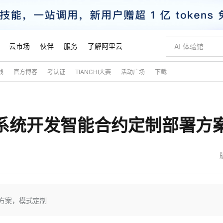
云市场
伙伴
服务
了解阿里云
践
官方博客
考认证
TIANCHI大赛
活动广场
下载
AI 特惠
数据与 API
成为产品伙伴
企业增值服务
最佳实践
价格计算器
AI 场景体
基础软件
产品伙伴合
阿里云认证
市场活动
配置报价
大模型
自助选配和估算价格
新方式
睿译宝，AI翻译排版一步到位
智启 AI 普惠权益
产品生态集成认证中心
企业支持计划
云上春晚
域名与网站
千问官方 MaaS 平台，为开发者和 Agent 而生，新用户赠送 1 亿 + tokens 额度
Qwen Aud
AI Coding
阿里云Maa
2026 阿里云
云服务器 E
为企业打
数据集
Windows
大模型认证
模型
NEW
NEW
戏系统开发智能合约定制部署方
交付可用成果
值低价云产品抢先购
上传文档即自动完成翻译和格式还原
至高享 1亿+免费 tokens，加速 Al 应用落地
提供智能易用的域名与建站服务
智能编程，一键
安全可靠、
产品生态伙伴
专家技术服务
云上奥运之旅
弹性计算合作
阿里云中企出
手机三要素
宝塔 Linux
全部认证
价格优势
有专属领域专家
GLM-5.2：长任务时代开源旗舰模型
阿里云 OPC 创新助力计划
千问大模型
即刻拥有 DeepS
AI 电商营销
对象存储 O
大模型
产品生态伙伴工作台
企业增值服务台
云栖战略参考
云存储合作计
云栖大会
身份实名认证
CentOS
训练营
推动算力普惠，释放技术红利
最高返9万
多领域专家智能体,一键组建 AI 虚拟交付团队
快速构建应用程序和网站，即刻迈出上云第一步
至高百万元 Token 补贴，加速一人公司成长
多元化、高性能、安全可靠的大模型服务
真正可用的 1M 上下文,一次完成代码全链路开发
轻松解锁专属 Dee
从图文生成到
云上的中国
数据库合作计
活动全景
短信
Docker
图片和
站式影视创作平台
Hermes Agent，打造自进化智能体
Token Plan 模型订阅计划
数字证书管理服务（原SSL证书）
5 分钟轻松部署
AI 广告创作
无影云电脑
企业成长
NEW
信息公告
看见新力量
云网络合作计
OCR 文字识别
JAVA
证享300元代金券
可视化编排打通从文字构思到成片全链路闭环
全托管，含MySQL、PostgreSQL、SQL Server、MariaDB多引擎
自主进化，持久记忆，越用越聪明
Qwen3.8-Max 首发尝鲜，限时加量 10 倍，夜间低至2折
实现全站HTTPS，呈现可信的WEB访问
图文、视频一
随时随地安
魔搭 Mode
Kimi-K3
HappyHors
NEW
loud
服务实践
官网公告
金融模力时刻
Salesforce O
版
发票查验
全能环境
Claude Code + GStack 打造工程团队
千问办公，限时限量积分加倍
Qoder
低代码高效构
AI 建站
短信服务
署方案，模式定制
型
NEW
作计划
Kimi 最新旗舰模型，长程编程与推理利器
让文字生成流
计划
创新中心
魔搭 ModelSc
健康状态
理服务
让AI从“聊天伙伴”进化为能干活的“数字员工”
安装技能 GStack，拥有专属 AI 工程团队
你的AI工作搭子，覆盖日常办公高频场景
面向真实软件的智能体编程平台
0 代码专业建
客户案例
天气预报查询
操作系统
态合作计划