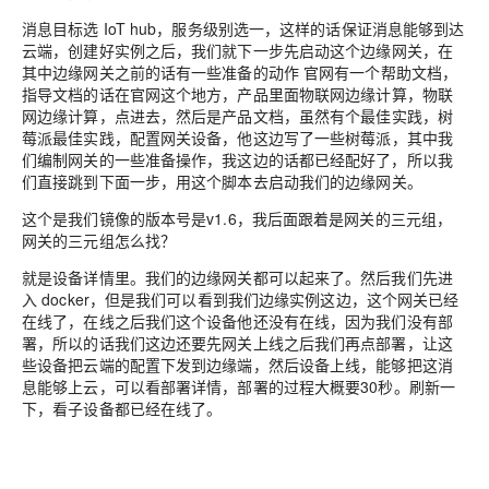
消息目标选 IoT hub，服务级别选一，这样的话保证消息能够到达
云端，创建好
实例
之后，我们就下一步先启动这个
边缘
网关，在
其中
边缘
网关之前的话有一些准备的动作
官网有一
个
帮助文档，
指导文档的话在官网这个地方，产品里面
物
联网
边缘
计算，物联
网边缘计算
，
点进去，然后是产品文档，虽然有个最佳实践，
树
莓派
最佳实践，配置网关设备，他这
边
写了一些
树莓
派，其中我
们编制网关的一些准备操作，我这边的话都已经配好了，所以我
们直接跳到下面一步
，
用这个脚本去启动我们的边缘网关。
这个是我们镜像的版本号是v1.6，我后面跟着是网关的三元组，
网关的三元组怎么找？
就是设备详情里。我们的边缘网关都可以起来了。然后我们先进
入 docker
，
但是我们可以看到我们边缘
实例
这边，这个网关已经
在线了，在线之后我们这个设备他还没有在线，因为我们没有部
署，所以的话我们这边还要先网关上线之后我们再点部署，让这
些设备把云端的配置下发到边缘端，然后设备上线，能够
把
这消
息能够上云，可以看部署详情，部署的过程大概要30秒
。
刷新一
下，看
子
设备都已经在线了。