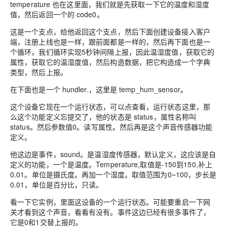
temperature 也在这里面，我们就是先获取一下它的温度和湿度
值，然后返回一个的 code0。
这是一个支点，给他返回这个支点，然后下面创建设备接入客户
端，注册上线也是一样，跟前面都是一样的，然后再下面也是一
个循环，我们循环实现5秒钟间隔上报，因此温湿度值
，
获取它的
属性，获取它的温湿度值，然后构造数据，把它构造成一个字典
类型，然后上报
。
在下面也是一个 hundler.，这里是 temp_hum_sensor。
这个设备它现在一个运行状态，可以点查看
，
运行状态这里，那
么这个功能
定义忘提交了，
他的状态是 status，
属性
名称叫
status。然后
参数值
0
。读写属性。
然后再是这个声音传感器功能
定义。
他这边是事件
，
sound
。
是温湿度传感器，
默认
定义，这应该是自
定义的功能，一个是温度。Temperature,取值是-150到150,补上
0.01。
单位是摄氏度。
再加一个湿度。
取值范围
为0~100，
步长是
0.01，单位是百分比，只读。
看一下它
实例，
里面这设备的一个运行状态。可能要重启一下网
关才看到这个声音，看看有没有。
事件
这边已经有很多
事件
了，
它是0和1交替上报的。