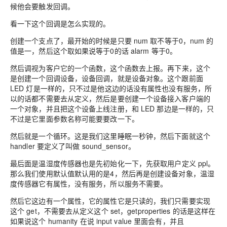
候他会要
触
发回调。
看一下这个回调是怎么实现的。
创建一个支点
了，
最开始的时候是只要 num 取不等于0，num 的
值是一，然后这个
取如果说等于0的话 alarm 等于0。
然后
调
视为客户它的一个函数
，
这个函数去上报。再下来，这个
是创建一个回调设备，设备回调，就是设备对象。这个跟前面
LED 灯是一样的，只不过是他这边的话没有属性也没有服务，所
以的话都不需要去从定义，然后是要创建一个设备接入客户端的
一个对象，并且把这个设备上线注册，
和
LED 那边是一样的，只
不过是它里面参数名称可能要要改一下。
然后就是一个循环。这是我们这里睡眠一秒钟，然后下面就这个
handler 要定义了叫做 sound_sensor
。
最后面是
温湿度
传感器也是先初始化一下，先获取用户定义 ppl。
那么我们使用默认值默认用的是4，然后再是创建设备对象，
温湿
度传感器
它有属性，没有服务，所以服务不需要
。
然后它这边有一个属性，它的属性它是只读的，我们只需要实现
这个 get，不需要去从定义这个 set
，
getproperties 的话是这样在
如果说这个 humanity 在说 input value 里面会有，并且