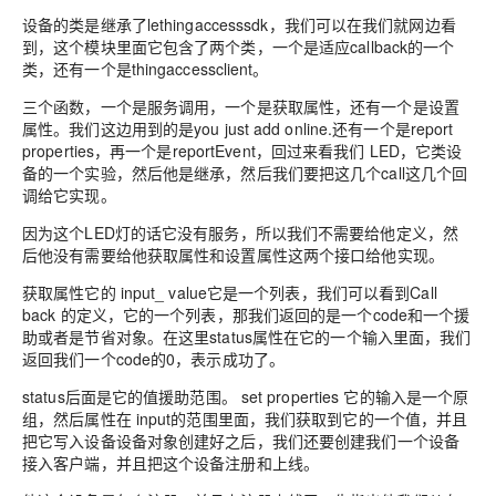
设备
的类
是继承了lethingaccesssdk
，
我们可以在我们就网
边
看
到
，
这个模块里面它包含了两个类，一个是适应callback的一个
类，还有一个是thingaccessclient。
三个函数，一个是服务调用，一个是获取属性，还有一个是设置
属性。我们这边用到的是you just add online.还有一个是report
properties
，
再一个是reportEvent
，
回过来看我们 LED，它类设
备的一个实验，然后他是继承，然后我们要把这几个call这几个回
调给它实现。
因为这个LED灯的话它没有服务，所以我们不需要给他定义，然
后他没有需要给他获取属性和设置属性这两个接口给他
实现。
获取属性它的 input_ value它是一个列表，我们可以看到Call
back 的定义，它的一个列表，那我们返回的是一个code和一个援
助或者是节省对象。在这里status
属性
在它的一个输入里面，我们
返回我们一个code
的
0，
表示成功了。
status后面是它的值援助范围。 set properties 它的输入是一个原
组，然后属性在 input的范围里面，我们获取到它的一个值，并且
把它写入设备设备对象创建好之后，我们还要
创建
我们一个设备
接入客户端，并且把这个设备注册和上线。