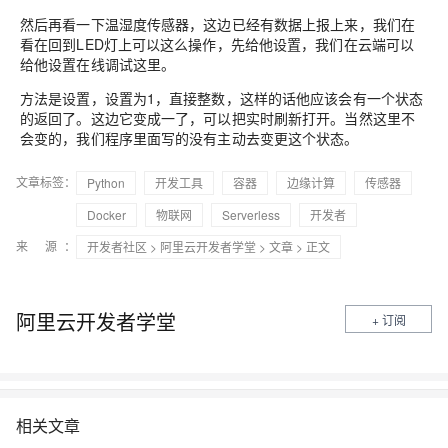
然后再看一下温湿度
传感器，
这边已经有数据上报上来，我们在
看在回到LED
灯上可以这么操作，先给他设置，我们在云端可以
给他设置在线调试这里。
方法是设置
，设置为
1
，直接
整数
，
这样的话他应该会有一个状态
的返回了
。
这边它变成一了，可以把实时刷新打开。当然这里不
会变的，我们程序里面写的没有主动去变更这个状态。
文章标签：
Python
开发工具
容器
边缘计算
传感器
Docker
物联网
Serverless
开发者
来 源：
开发者社区
>
阿里云开发者学堂
>
文章
> 正文
阿里云开发者学堂
+ 订阅
相关文章