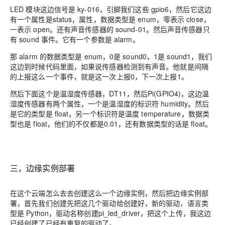
LED 模块这边信号是 ky-016，
引脚
我们这些 gpio6，然后它这边
有一个属性是status，属性，数据类
型是
enum，零表示 close，
一表示 open。还有
声音传感器的
sound-01
。然后声音传感器只
有
sound
事件。
它有一个参数是 alarm。
那 alarm 的数据类型是 enum，0是 sound0
，
1是 sound1，我们
这边到时候代码里面，如果说传感器检测到有声音。他就是间隔
的上报这么一个事件，就是这一次上报0
，
下一次上报1。
然后下面这个是温湿度传感器，DT11，然后Pi(GPIO4)
，
这边温
湿度传感器有两个属性，一个是
温
湿度的
标识符
humidity。然后
是它的类型是 float，
另一个标识符是温度 temperature，数据类
型也是 float，他们的不仅都是0.01，还有数据类型的话是 float。
三，边缘实例部署
在这个云端怎么去去创建这么一个边缘
实例
，然后把
边缘实例
部
署，首先我们创建先把这几个驱动给创建好，新的驱动，语言类
型是 Python
，驱动名称创建pi_led_driver，把这个上传，我这边
已经创建了已经有重复的驱动了。