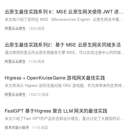
云原生最佳实践系列 6：MSE 云原生网关使用 JWT 进行认证鉴权
本文档介绍了如何在 MSE（Microservices Engine）云原生网关中集成JWT进行全局认证鉴权。
阿里云云原生
1620
云原生最佳实践系列2：基于 MSE 云原生网关同城多活
通过使用阿里云的云原生微服务引擎 MSE，可以实现注册中心的同城容灾多活微服务应用。MSE 提供了云原生网关和注册中心，支持机房级故障的秒级自动转移、非对等部署下的全局流量负载均衡以及流量精细化管控。
阿里云云原生
1155
Higress × OpenKruiseGame 游戏网关最佳实践
本文将演示 Higress 如何无缝对接 OKG 游戏服，并为其带来的优秀特性。
阿里云云原生
135272
FastGPT 基于Higress 聚合 LLM 网关的最佳实践
本文介绍了Fast GPT的产品形态和设计理念，重点讨论了大模型的幻觉问题及其对应用落地的影响。Fast GPT通过结合工作流的强逻辑性和AI的理解能力，提升系统的稳定性和可靠性。文章还详细描述了Fast GPT的工作流节点、知识库管理及AI网关的功能，并展示了几个实际应用场景，如私人助手、图文生成和文档处理等。最后，探讨了如何通过引入云函数和Copilot简化代码编写，实现无代码编排的工作流解决方案，提升用户体验。
技术内容小助手
1115