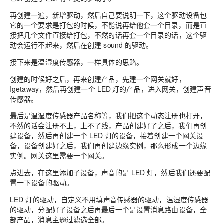
再
创建一遍
，
新增驱动，然后自己要说明一下，这个驱动设备包
它的一个要求是打包的时候，不能说再给他套一个目录，而是直
接
把
几个文件直接给打包，不然的话再套一个目录的话，这个驱
动会运行不起来，然后在创建 sound 的驱动。
接下来是温湿度传感器
，一样具体的思路。
创建的时候好之后
，
再来创建产品，先建一个网关
就好，
Igetaway
，
然后再创建一个 LED 灯的产品，进入网关，创建声音
传感器
。
最后是温湿度传感器产品
名称等，
我们把这个动态注册也打开，
不然的话会注册不上，上不了线，产品创建好了之后，我们
再
创
建设备
，
然后再创建一个 LED 灯的设备，
接着
创建一个网关设
备，设备创建好之后，我们
再
创建边缘
实例
，那么形成一个
边缘
实例
。网关这里需要一个网关。
点进去，在这里添加
子设备，声音的是 LED 灯，然后我们还要配
置一下设备的驱动。
LED
灯
的
驱动
，
自定义
不用填声音传感器的
驱动
，温湿度传感器
的驱动
，
分配好子设备之后再最后一个是设置消息路由设
备，
全
部产
品，消息主题过滤选全部。