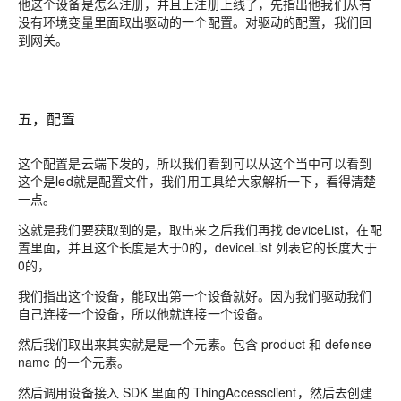
他这个设备是怎么注册，并且上注册上线了，先指出他我们从有
没有环境变量里面取出驱动的一个配置。对驱动的配置，我们回
到
网关。
五，配置
这个配置是云端下发的，所以我们看到可以从这个当中可以看到
这个是led就是配置文件，我们用工具给大家解析一下，看得清楚
一点。
这就是我们要获取到的是
，
取出来之后我们再找 deviceList
，
在配
置里面，并且这个长度是大于0的，deviceList 列表它的长度大于
0的，
我们指出这个设备
，
能取出第一个设备就好。因为我们驱动我们
自己连接一个设备，所以他就
连接
一个
设备。
然后我们取出来其实就是是一个
元素。
包含 product 和 defense
name 的一个元素。
然后
调
用设备
接
入 SDK 里面的 ThingAccessclient，然后去创建