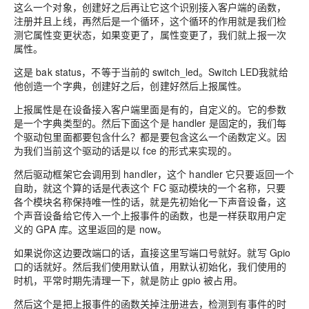
这么一个对象，创建好之后再让它这个识别接入客户端的函数
，
注册并且上线，再然后是一个循环，这个循环的作用就是我们检
测它属性变更状态，如果变更了，属性变更了，我们就上报一次
属性
。
这是 bak status，不等于当前的 switch_led。Switch LED我就给
他创造一个字典
，
创建好之后，创建好然后
上报属性。
上报
属性是在设备接入客户端里面是有的，
自
定义的
。它的参数
是一个字典类型的。然后下面这个是 handler 是固定的，我们每
个驱动包里面都要包含什么？都是要包含这么一个函数定义。因
为我们当前这个驱动的话是以 fce 的形式来实现的。
然后驱动框架它会调用到 handler
，
这个 handler 它只要返回一个
自助，就这个算的话是代表这个 FC 驱动模块的一个名称，只要
各个模块名称保持唯一性的话，就是先初始化一下声音设备，这
个
声音
设备给它传入一个上报事件的函数，也是一样获取用户定
义的 GPA 库。这里返回的是 now。
如果说你这边要改端口的话，直接这里写端口号就好。就写 Gpio
口的话就
好。
然后我们使用默认值，用
默认初始化
，我们使用的
时机，平常时期先清理一下，就是防止 gpio 被占用。
然后这个是把上
报事件
的函数关掉注册进去
，
检测到有事件的时