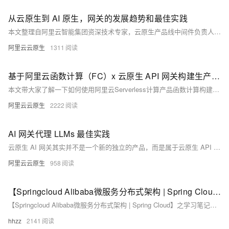
从云原生到 AI 原生，网关的发展趋势和最佳实践
本文整理自阿里云智能集团资深技术专家，云原生产品线中间件负责人谢吉宝（唐三）在云栖大会的精彩分享。讲师深入浅出的分享了软件架构演进过程中，网关所扮演的各类角色，AI 应用的流量新特征对软件架构和网关所提出的新诉求，以及基于阿里自身实践所带来的开源贡献和商业能力。
阿里云云原生
1311
基于阿里云函数计算（FC）x 云原生 API 网关构建生产级别 LLM Chat 应用方案最佳实践
本文带大家了解一下如何使用阿里云Serverless计算产品函数计算构建生产级别的LLM Chat应用。该最佳实践会指导大家基于开源WebChat组件LobeChat和阿里云函数计算（FC）构建企业生产级别LLM Chat应用。实现同一个WebChat中既可以支持自定义的Agent，也支持基于Ollama部署的开源模型场景。
阿里云云原生
2222
AI 网关代理 LLMs 最佳实践
云原生 AI 网关其实并不是一个新的独立的产品，而是属于云原生 API 网关产品内的一部分功能，基于 AI 的场景，设计了更贴合 AI 业务的 AI API 及各个功能。同时也具备云原生 API 网关本身提供的各个通用能力。
阿里云云原生
958
【Springcloud Alibaba微服务分布式架构 | Spring Cloud】之学习笔记（七）Spring Cloud Gateway服务网关
【Springcloud Alibaba微服务分布式架构 | Spring Cloud】之学习笔记（七）Spring Cloud Gateway服务网关
hhzz
2141