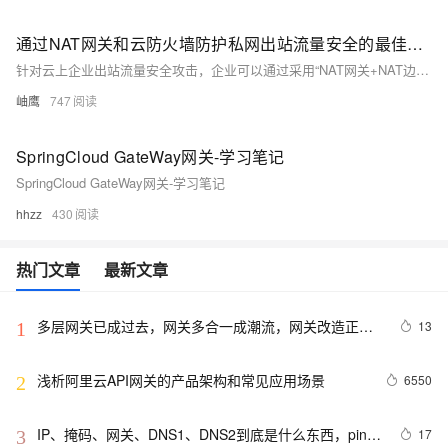
通过NAT网关和云防火墙防护私网出站流量安全的最佳实践
针对云上企业出站流量安全攻击，企业可以通过采用“NAT网关+NAT边界防火墙”方案实现出向流量有效监控保护，有效降低恶意软件攻陷风险、内部人员风险、数据泄露风险、供应链风险、出站流量合规风险等
岫鹰
747
SpringCloud GateWay网关-学习笔记
SpringCloud GateWay网关-学习笔记
hhzz
430
热门文章
最新文章
多层网关已成过去，网关多合一成潮流，网关改造正当
13
1
时丨Higress 正式发布 1.0 版本
浅析阿里云API网关的产品架构和常见应用场景
6550
2
IP、掩码、网关、DNS1、DNS2到底是什么东西，ping 
17
3