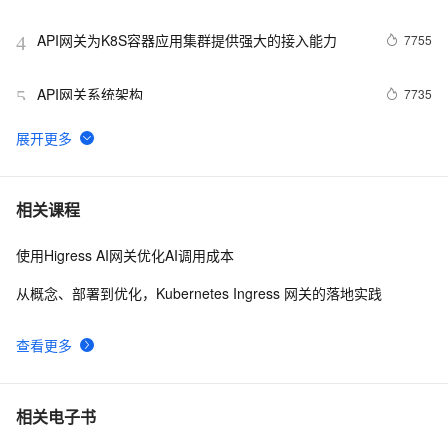
telnet测试
API网关为K8S容器应用集群提供强大的接入能力
7755
4
API网关系统架构
7735
5
一招学会云存储网关极速同步
367
6
BFF网关模式开发指南
9
7
相关课程
使用Higress AI网关优化AI调用成本
vos3000外呼系统如何检查落地网关配置正常，路由分
14
8
析
从概念、部署到优化，Kubernetes Ingress 网关的落地实践
为什么 Higress 是 Knative 入口网关的最佳实践
10
9
查看更多
【物联网智能网关-17】.NET Micro Framework之
303
10
MDK C++二次开发
相关电子书