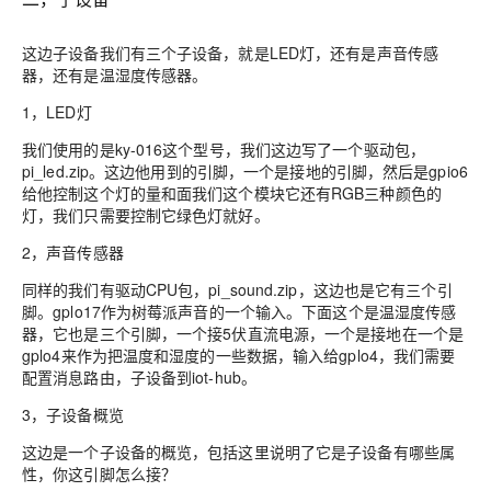
这边
子
设备我们有三个
子
设备，就是LED灯，还有是声音传感
器，还有是温湿度传感器。
1
，
LED灯
我们使用的是ky-016这个型号，我们这边写了一个驱动包，
pi_led.zip
。
这边他用到的引脚，一个是接地的引脚，然后是gpio6
给他控制这个灯的量和面我们这个模块它还有RGB三种颜色的
灯，我们只需要控制它绿色灯就好。
2
，
声音传感器
同样的我们有驱动CPU包，pi_sound.zip，这边也是它有三个引
脚。gplo17作为
树莓派
声音的一个输入。下面这个是温湿度传感
器，它也是三个引脚，一个接5伏直流电源，一个是接地在一个是
gplo4来作为把温度和湿度的一些数据，输入给gplo4，我们需要
配置消息路由，
子
设备到iot-hub
。
3
，子设备概览
这边是一个子设备的
概览
，包括这里说明了它是
子
设备有哪些属
性，你这
引脚怎么接？