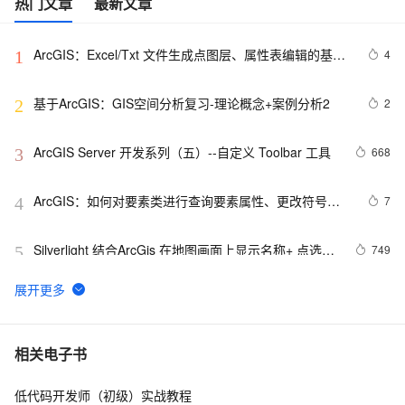
热门文章
最新文章
ArcGIS：Excel/Txt 文件生成点图层、属性表编辑的基本
4
1
方法、属性表之间的连接（合并）和关联的操作、属性表
的字段计算器的使用
基于ArcGIS：GIS空间分析复习-理论概念+案例分析2
2
2
ArcGIS Server 开发系列（五）--自定义 Toolbar 工具
668
3
ArcGIS：如何对要素类进行查询要素属性、更改符号、
7
4
标记？
Silverlight 结合ArcGis 在地图画面上显示名称+ 点选图
749
5
层事件委派
ArcGIS API for Silverlight 查找点聚焦的一个注意点
4
6
ArcGIS 栅格数据已加载后的获取
601
7
相关电子书
低代码开发师（初级）实战教程
[ ArcGIS Server技术版]如何得到本机上的所有的REST服
2
8