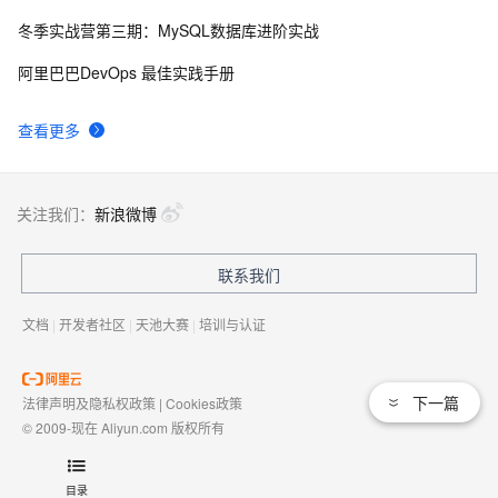
务？
冬季实战营第三期：MySQL数据库进阶实战
ArcGIS API for Silverlight 中根据坐标点在地图上打标
595
9
阿里巴巴DevOps 最佳实践手册
记
ArcGIS批量计算图层中矢量要素面积——ArcMap
10
10
查看更多
关注我们：
新浪微博
联系我们
文档
|
开发者社区
|
天池大赛
|
培训与认证
下一篇
法律声明及隐私权政策
|
Cookies政策
© 2009-现在 Aliyun.com 版权所有
增值电信业务经营许可证：
浙B2-20080101
域名注册服务机构许可：
浙D3-20210002
目录