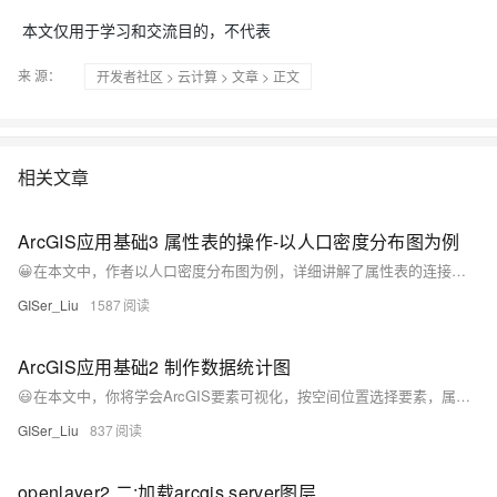
本文仅用于学习和交流目的，不代表
来 源：
开发者社区
>
云计算
>
文章
> 正文
相关文章
ArcGIS应用基础3 属性表的操作-以人口密度分布图为例
😀在本文中，作者以人口密度分布图为例，详细讲解了属性表的连接、字段添加和计算等功能，最终将人口密度可视化到地图上进行了底图整饰输出。
GISer_Liu
1587
ArcGIS应用基础2 制作数据统计图
😃在本文中，你将学会ArcGIS要素可视化，按空间位置选择要素，属性表汇总统计及统计图表绘制的基本流程
GISer_Liu
837
openlayer2 二:加载arcgis server图层