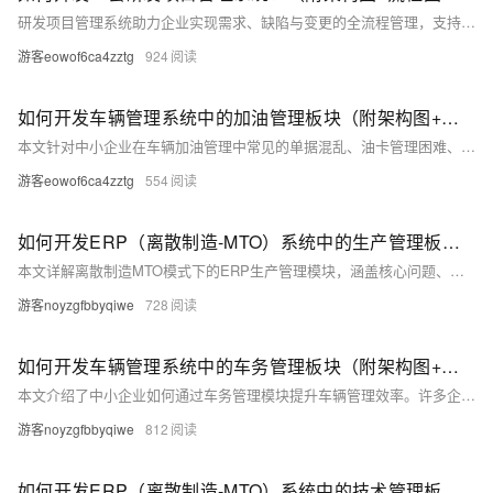
研发项目管理系统助力企业实现需求、缺陷与变更的全流程管理，支持看板可视化、数据化决策与成本优化。系统以MVP模式快速上线，核心功能包括需求看板、缺陷闭环、自动日报及关键指标分析，助力中小企业提升交付效率与协作质量。
游客eowof6ca4zztg
924
如何开发车辆管理系统中的加油管理板块（附架构图+流程图+代码参考）
本文针对中小企业在车辆加油管理中常见的单据混乱、油卡管理困难、对账困难等问题，提出了一套完整的系统化解决方案。内容涵盖车辆管理系统（VMS）的核心功能、加油管理模块的设计要点、数据库模型、系统架构、关键业务流程、API设计与实现示例、前端展示参考（React + Antd）、开发技巧与工程化建议等。通过构建加油管理系统，企业可实现燃油费用的透明化、自动化对账、异常检测与数据分析，从而降低运营成本、提升管理效率。适合希望通过技术手段优化车辆管理的企业技术人员与管理者参考。
游客eowof6ca4zztg
554
如何开发ERP（离散制造-MTO）系统中的生产管理板块（附架构图+流程图+代码参考）
本文详解离散制造MTO模式下的ERP生产管理模块，涵盖核心问题、系统架构、关键流程、开发技巧及数据库设计，助力企业打通计划与执行“最后一公里”，提升交付率、降低库存与浪费。
游客noyzgfbbyqiwe
728
如何开发车辆管理系统中的车务管理板块（附架构图+流程图+代码参考）
本文介绍了中小企业如何通过车务管理模块提升车辆管理效率。许多企业在管理车辆时仍依赖人工流程，导致违章处理延误、年检过期、维修费用虚高等问题频发。将这些流程数字化，可显著降低合规风险、提升维修追溯性、优化调度与资产利用率。文章详细介绍了车务管理模块的功能清单、数据模型、系统架构、API与前端设计、开发技巧与落地建议，以及实现效果与验收标准。同时提供了数据库建表SQL、后端Node.js/TypeScript代码示例与前端React表单设计参考，帮助企业快速搭建并上线系统，实现合规与成本控制的双重优化。
游客noyzgfbbyqiwe
812
如何开发ERP（离散制造-MTO）系统中的技术管理板块（附架构图+流程图+代码参考）