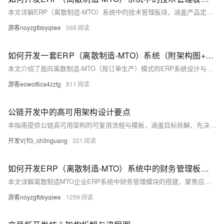
本文详解ERP（离散制造-MTO）系统中的技术管理板块，涵盖产品定义、BOM、工序、工艺文件及变更控制的结构化与系统化管理。内容包括技术管理的核心目标、总体架构、关键组件、业务流程、开发技巧与最佳实践，并提供完整的参考代码，助力企业将技术数据转化为可执行的生产指令，提升制造效率与质量。
游客noyzgfbbyqiwe
568
如何开发一套ERP（离散制造-MTO）系统（附架构图+流程图+代码参考）
本文介绍了面向离散制造-MTO（按订单生产）模式的ERP系统设计与实现方法。内容涵盖ERP系统定义、总体架构设计、主要功能模块解析、关键业务流程（订单到交付、BOM展开、MRP逻辑、排产等）、开发技巧（DDD、微服务、事件驱动）、参考代码示例、部署上线注意事项及实施效果评估。旨在帮助企业与开发团队构建高效、灵活、可扩展的ERP系统，提升订单交付能力与客户满意度。
游客eowof6ca4zztg
811
公链开发中的高可用架构设计要点
本指南提供公链高可用架构的可复用流程与模板，涵盖目标拆解、先决条件、分步执行、故障排查及验收标准，结合跨链DApp与量化机器人案例，提升落地效率与系统稳定性。
开发V|TG_ch3nguang
321
如何开发ERP（离散制造-MTO）系统中的财务管理板块（附架构图+流程图+代码参考）
本文详解离散制造MTO企业ERP系统中财务管理模块的搭建，聚焦应收账款与应付账款管理，涵盖核心功能、业务流程、开发技巧及Python代码示例，助力企业实现财务数据准确、实时可控，提升现金流管理能力。
游客noyzgfbbyqiwe
1299