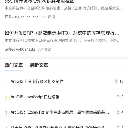
交易所开发核心架构拆解与流程图
本文系统解析交易所架构核心要素，从接入层到清算结算，结合系统流程图拆解各模块职责与协作机制。深入剖析撮合引擎、账本设计与风控逻辑，建立性能、可用性、安全性等多维评估标准，并提供可落地的流程图绘制、压测优化与进阶学习路径，助力构建高效、安全、可扩展的交易系统。（238字）
开发V|TG_ch3nguang
998
如何开发ERP（离散制造-MTO）系统中的库存管理板块（附架构图+流程图+代码参考）
本文详解MTO模式下ERP库存管理的关键作用，涵盖核心模块、业务流程、开发技巧与代码示例，助力制造企业提升库存周转率、降低缺货风险，实现高效精准的库存管控。
游客eowof6ca4zztg
661
热门文章
最新文章
ArcGIS上海市行政区划图制作
10
1
ArcGIS JavaScript在线编辑
2
2
ArcGIS：Excel/Txt 文件生成点图层、属性表编辑的基本
4
3
方法、属性表之间的连接（合并）和关联的操作、属性表
的字段计算器的使用
基于ArcGIS：GIS空间分析复习-理论概念+案例分析2
2