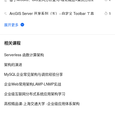
4
ArcGIS Server 开发系列（五）--自定义 Toolbar 工具
5
5
Silverlight 结合ArcGis 在地图画面上显示名称+ 点选图层
4
6
事件委派
ArcGIS：如何对要素类进行查询要素属性、更改符号、
6
7
相关课程
标记？
Serverless 函数计算架构
ArcGIS 栅格数据已加载后的获取
4
8
架构的演进
ArcGIS API for Silverlight 查找点聚焦的一个注意点
2
9
MySQL企业常见架构与调优经验分享
[ ArcGIS Server技术版]如何得到本机上的所有的REST服
1
10
企业Web常用架构LAMP-LNMP实战
务？
企业级互联网分布式系统应用架构学习
高校精品课-上海交通大学 -企业级应用体系架构