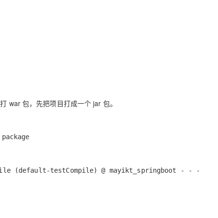
AI 应用
10分钟微调：让0.6B模型媲美235B模
多模态数据信
型
依托云原生高可用架构,实现Dify私有化部署
用1%尺寸在特定领域达到大模型90%以上效果
一个 AI 助手
超强辅助，Bol
即刻拥有 DeepSeek-R1 满血版
在企业官网、通讯软件中为客户提供 AI 客服
多种方案随心选，轻松解锁专属 DeepSeek
者打 war 包，先把项目打成一个 jar 包。
 package
ile (default-testCompile) @ mayikt_springboot - - -