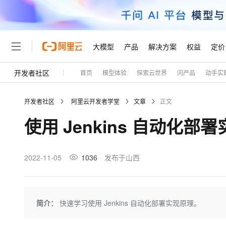
大模型
产品
解决方案
权益
定价
开发者社区
首页
模型体验
探索云世界
问产品
动手实
大模型
产品
解决方案
权益
定价
云市场
伙伴
服务
了解阿里云
精选产品
精选解决方案
普惠上云
产品定价
精选商城
成为销售伙伴
售前咨询
为什么选择阿里云
千问AI平台
开发者社区
阿里云开发者学堂
文章
正文
了解云产品的定价详情
大模型服务平台百炼
千问办公，解锁你的工作
普惠上云 官方力荐
分销伙伴
在线服务
网站建设
什么是云计算
大
使用 Jenkins 自动化部
大模型服务与应用平台
企业级Agent产品，直接
云服务器38元/年起，超
咨询伙伴
多端小程序
技术领先
云上成本管理
售后服务
轻量应用服务器
Agency Agents：拥
官方推荐返现计划
大模型
精选产品
精选解决方案
Salesforce 国际版订阅
稳定可靠
管理和优化成本
推荐新用户得奖励，单订单
销售伙伴合作计划
2022-11-05
1036
发布于山西
自助服务
友盟天域
安全合规
人工智能与机器学习
AI
文本生成
云数据库 RDS
HappyHorse 打造一
云工开物
无影生态合作计划
在线服务
观测云
分析师报告
高校专属算力普惠，学生认
计算
互联网应用开发
Qwen3.8-Max
HOT
Salesforce On Alibaba C
工单服务
Tuya 物联网平台阿里云
研究报告与白皮书
人工智能平台 PAI
快速拥有专属 OpenClaw
简介：
快速学习使用 Jenkins 自动化部署实现原理。
大模
Consulting Partner 合
大数据
容器
智能体时代全能旗舰模型
免费试用
短信专区
一站式AI开发、训练和推
蓝凌 OA
AI 大模型销售与服务生
现代化应用