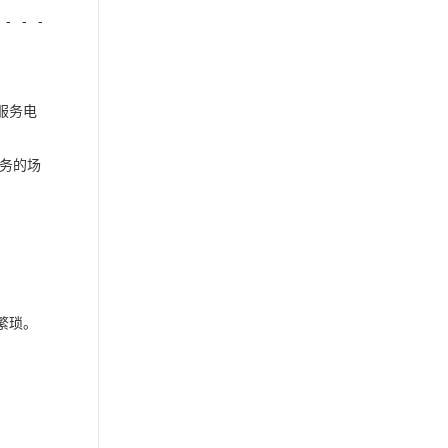
 - - -
服务电
务的场
繁琐。