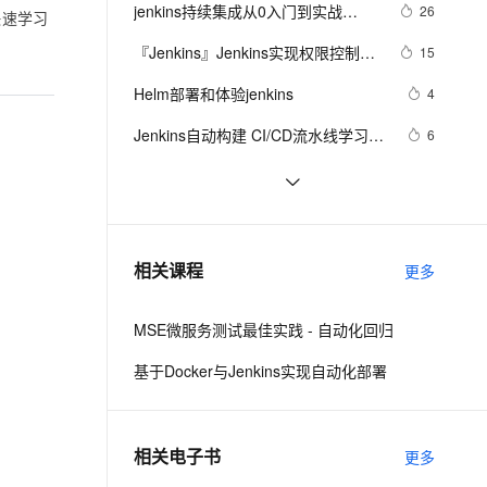
安全
我要投诉
e-1.1-I2V
Cosyvoice-V3-Flash
jenkins持续集成从0入门到实战
26
PolarDB
上云场景组合购
快速学习
Milvus 弹性伸缩功能新增节
伴
【十】jenkins集群多节点
漫剧创作，剧本、分镜、视频高效生成
100%兼容MySQL、PostgreSQL，兼容Oracle，支持集中和分布式
覆盖90%+业务场景，专享组合折扣价
点支持范围
畅自然，细节丰富
高表现力语音合成大模型，语音克隆听感自然
VPN
『Jenkins』Jenkins实现权限控制
15
——Role-based Authorization 
ernetes 版 ACK
云聚AI 严选权益
AI 原生数据库服务发布
SSL 证书
Helm部署和体验jenkins
2V
Fun-ASR
4
Strategy
，一键激活高效办公新体验
理容器应用的 K8s 服务
精选AI产品，从模型到应用全链提效
Agent 数据网关
文戏情感细腻自然，动作戏激烈拳拳到肉，实现更强表演能力
支持中英文自由切换，具备更强的噪声鲁棒性
堡垒机
Jenkins自动构建 CI/CD流水线学习笔
6
AI 用量加速计划
云原生数据库 PolarDB
记（从入门到入土，理论+示例）
防火墙
、识别商机，让客服更高效、服务更出色。
新老同享，达量后返
Agentic Database 发布
Jenkins Pipeline 流水线方式部署 
6
SpringBoot 项目2
主机安全
应用
【DevOps】（五）Jenkins构建给企
3
业微信推送消息
千问办公
NEW
kubernetes下的jenkins如何设置
6
AI 应用及服务市场
相关课程
更多
的智能体编程平台
一站式AI生产力平台
maven
AI 应用
伶鹊
MSE微服务测试最佳实践 - 自动化回归
企业级人与Agent协作平台，接入和调度多个数字员工
智能客服平台，对话机器人、对话分析、智能外呼
大模型
基于Docker与Jenkins实现自动化部署
大模型服务平台百炼 - 全妙
自然语言处理
应用创作平台
多模态内容创作工具，已接入 DeepSeek
数据标注
相关电子书
更多
机器学习