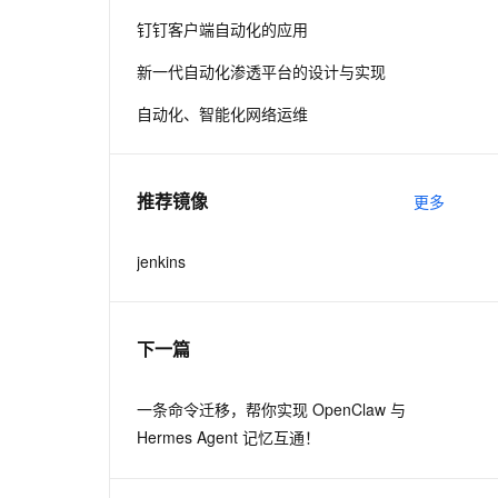
钉钉客户端自动化的应用
息提取
与 AI 智能体进行实时音视频通话
新一代自动化渗透平台的设计与实现
从文本、图片、视频中提取结构化的属性信息
构建支持视频理解的 AI 音视频实时通话应用
自动化、智能化网络运维
t.diy 一步搞定创意建站
构建大模型应用的安全防护体系
通过自然语言交互简化开发流程,全栈开发支持
通过阿里云安全产品对 AI 应用进行安全防护
推荐镜像
更多
jenkins
下一篇
一条命令迁移，帮你实现 OpenClaw 与
Hermes Agent 记忆互通！