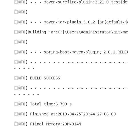
[INFO] - - - maven-surefire-plugin:2.21.0:test(de
[INFO]
[INFO] - - - maven-jar-plugin:3.0.2:jar(default-j
[INFO]Building jar:C:|\Users\Administrator\git\ma
[INFO]
[INFO] - - - spring-boot-maven-plugin：2.0.1.RELE
[INFO] - - - - - - - - - - - - - - - - - - - - - 
- - - - -
[INFO] BUILD SUCCESS
[INFO] - - - - - - - - - - - - - - - - - - - - - 
- - - - - -
[INFO] Total time:6.799 s
[INFO] Finished at:2019-04-25T20:44:27+08:00
[INFO] FIinal Memory:29M/314M