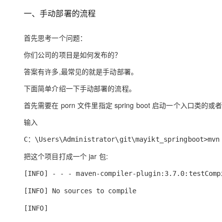
大模型解决方案
一、手动部署的流程
迁移与运维管理
快速部署 Dify，高效搭建 
首先思考一个问题：
专有云
你们公司的项目是如何发布的？
10 分钟在聊天系统中增加
答案有许多,最常见的就是手动部署。
下面简单介绍一下手动部署的流程。
首先需要在 porn 文件里指定 spring boot 启动一个入口类的或
输入
C
：
\Users\Administrator\git\mayikt_springboot>mvn
把这个项目打成一个 jar 包:
[INFO] - - - maven-compiler-plugin:3.7.0:testComp
[INFO] No sources to compile
[INFO]