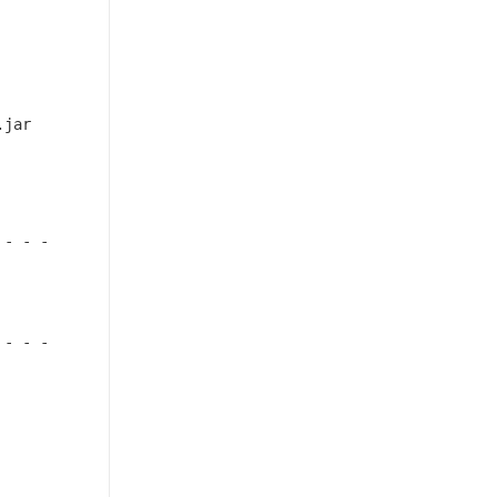
.jar
 - - -
 - - -