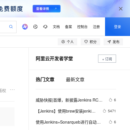
文档
备案
控制台
注册
登录
个人
积分
发布
验
作计划
器
AI 活动
专业服务
服务伙伴合作计划
开发者社区
加入我们
产品动态
服务平台百炼
阿里云 OPC 创新助力计划
阿里云开发者学堂
一站式生成采购清单，支持单品或批量购买
+ 订阅
io：打造专属 AI 语音助手
S产品伙伴计划（繁花）
峰会
CS
造的大模型服务与应用开发平台
一句话生成原生可编辑精美 PPT 文稿
AI 生产力先锋
Al MaaS 服务伙伴赋能合作
域名
博文
Careers
至高可申请百万元
Qwen3.8-Max 模型上线
开启高性价比 AI 编程新体验
弹性可伸缩的云计算服务
Qwen-Audio-3.0-Realtime 端到端实时语音角色扮演
输入一句话想法, 轻松生成专业的 PPT
先锋实践拓展 AI 生产力的边界
Token 补贴，五大权
计划
海大会
伙伴信用分合作计划
商标
问答
社会招聘
热门文章
最新文章
益加速 OPC 成功
eek-V4-Pro
SS
一键部署幻兽帕鲁游戏服务器
飞天发布时刻
HOT
Open Search 向量检索版支
划
备案
电子书
校园招聘
pSeek-V4-Pro
视频创作，一键激活电商全链路生产力
稳定、安全、高性价比、高性能的云存储服务
一键购买专属联机服务器，轻松开启游戏
所见，即是所愿
持视频检索 Pipeline 功能
更多支持
版权
划
公司注册
镜像站
视频生成
语音识别与合成
专属 QwenPaw
漫剧工坊：一站式动画创作平台
AI 实训营
HOT
应用身份服务 (IDaaS)
威胁快报|首爆，新披露Jenkins RCE
6
合作伙伴培训与认证
划
上云迁移
站生成，高效打造优质广告素材
全接入的云上超级电脑
从聊天伙伴进化为能主动干活的本地数字员工
快速生产连贯的高质量长漫剧
从基础到进阶，Agent 创客手把手教你
OpenClaw 管理能力上线
漏洞成ImposterMiner挖矿木马新“跳
lScope
我要反馈
e-1.1-T2V
Qwen3-TTS-Flash
【Jenkins】使用brew安装jenkins
5471
查询合作伙伴
板”
n Alibaba Cloud ISV 合作
代维服务
建企业门户网站
10 分钟搭建微信、支付宝小程序
MaxCompute MaxFrame 提
并配置局域网IP访问
畅细腻的高质量视频
离线语音合成大模型，多语言方言自适应，低延迟高稳定
创新加速
ope
使用Jenkins+Sonarqueb进行自动化
登录合作伙伴管理后台
我要建议
6
站，无忧落地极速上线
以可视化方式快速构建移动和 PC 门户网站
国内短信简单易用，安全可靠，秒级触达，全球覆盖200+国家和地区。
高效部署网站，快速应用到小程序
供自动弹性内存功能
测试和代码质量检测