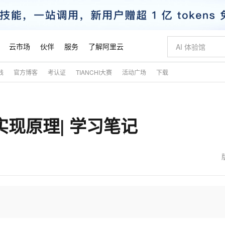
云市场
伙伴
服务
了解阿里云
践
官方博客
考认证
TIANCHI大赛
活动广场
下载
AI 特惠
数据与 API
成为产品伙伴
企业增值服务
最佳实践
价格计算器
AI 场景体
基础软件
产品伙伴合
阿里云认证
市场活动
配置报价
大模型
自助选配和估算价格
新方式
睿译宝，AI翻译排版一步到位
智启 AI 普惠权益
产品生态集成认证中心
企业支持计划
云上春晚
域名与网站
千问官方 MaaS 平台，为开发者和 Agent 而生，新用户赠送 1 亿 + tokens 额度
Qwen Aud
AI Coding
阿里云Maa
2026 阿里云
云服务器 E
为企业打
数据集
Windows
大模型认证
模型
NEW
NEW
署实现原理| 学习笔记
交付可用成果
值低价云产品抢先购
上传文档即自动完成翻译和格式还原
至高享 1亿+免费 tokens，加速 Al 应用落地
提供智能易用的域名与建站服务
智能编程，一键
安全可靠、
产品生态伙伴
专家技术服务
云上奥运之旅
弹性计算合作
阿里云中企出
手机三要素
宝塔 Linux
全部认证
价格优势
有专属领域专家
GLM-5.2：长任务时代开源旗舰模型
阿里云 OPC 创新助力计划
千问大模型
即刻拥有 DeepS
AI 电商营销
对象存储 O
大模型
产品生态伙伴工作台
企业增值服务台
云栖战略参考
云存储合作计
云栖大会
身份实名认证
CentOS
训练营
推动算力普惠，释放技术红利
最高返9万
多领域专家智能体,一键组建 AI 虚拟交付团队
快速构建应用程序和网站，即刻迈出上云第一步
至高百万元 Token 补贴，加速一人公司成长
多元化、高性能、安全可靠的大模型服务
真正可用的 1M 上下文,一次完成代码全链路开发
轻松解锁专属 Dee
从图文生成到
云上的中国
数据库合作计
活动全景
短信
Docker
图片和
站式影视创作平台
Hermes Agent，打造自进化智能体
Token Plan 模型订阅计划
数字证书管理服务（原SSL证书）
5 分钟轻松部署
AI 广告创作
无影云电脑
企业成长
NEW
信息公告
看见新力量
云网络合作计
OCR 文字识别
JAVA
证享300元代金券
可视化编排打通从文字构思到成片全链路闭环
全托管，含MySQL、PostgreSQL、SQL Server、MariaDB多引擎
自主进化，持久记忆，越用越聪明
Qwen3.8-Max 首发尝鲜，限时加量 10 倍，夜间低至2折
实现全站HTTPS，呈现可信的WEB访问
图文、视频一
随时随地安
魔搭 Mode
Kimi-K3
HappyHors
NEW
loud
服务实践
官网公告
金融模力时刻
Salesforce O
版
发票查验
全能环境
Claude Code + GStack 打造工程团队
千问办公，限时限量积分加倍
Qoder
低代码高效构
AI 建站
短信服务
型
NEW
作计划
Kimi 最新旗舰模型，长程编程与推理利器
让文字生成流
计划
创新中心
魔搭 ModelSc
健康状态
理服务
让AI从“聊天伙伴”进化为能干活的“数字员工”
安装技能 GStack，拥有专属 AI 工程团队
你的AI工作搭子，覆盖日常办公高频场景
面向真实软件的智能体编程平台
0 代码专业建
客户案例
天气预报查询
操作系统
态合作计划