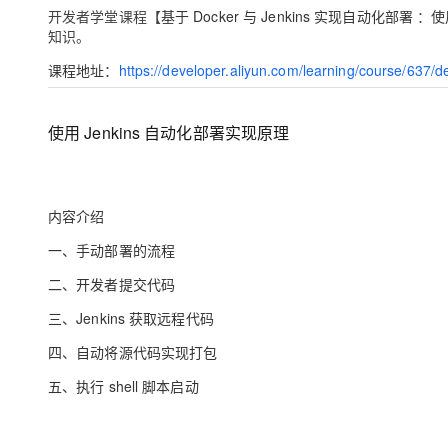
存储
天池大赛
Qwen3.7-Plus
云解析DNS
解决方案免费试用 新老
开发者学堂课程【
基于
Docker
与
Jenkins
实现自动化部署
：
使
电子合同
知识。
最高领取价值200元试用
能看、能想、能动手的多模
安全
网络与CDN
AI 算法大赛
畅捷通
课程地址：
https://developer.aliyun.com/learning/course/637/d
大数据开发治理平台 Data
AI 产品 免费试用
网络
安全
云开发大赛
Qwen3-VL-Plus
Tableau 订阅
1亿+ 大模型 tokens 和 
可观测
入门学习赛
中间件
AI空中课堂在线直播课
使用 Jenkins 自动化部署实现原理
云防火墙
140+云产品 免费试用
上云与迁云
云原生的云上边界网络安全
产品新客免费试用，最长1
数据库
生态解决方案
大模型服务
企业出海
大模型ACA认证体验
大数据计算
内容介绍
助力企业全员 AI 认知与能
行业生态解决方案
千问AI平台-Token Plan
政企业务
媒体服务
一、手动部署的流程
开发者生态解决方案
二、开发者提交代码
企业服务与云通信
千问AI平台-模型体验
AI 开发和 AI 应用解决
三、Jenkins 获取远程代码
在线体验全尺寸、多种模态
域名与网站
四、自动将源代码实现打包
Happy 系列大模型
终端用户计算
五、执行 shell 脚本启动
Serverless
开发工具