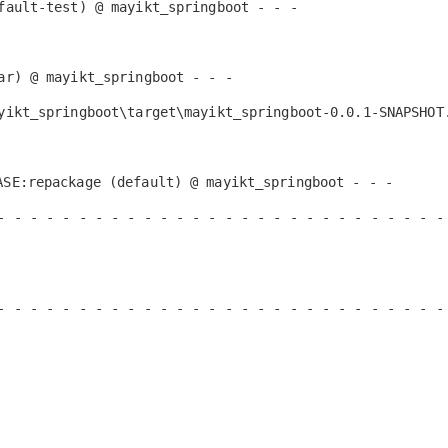
fault-test) @ mayikt_springboot - - -
ar) @ mayikt_springboot - - -
yikt_springboot\target\mayikt_springboot-0.0.1-SNAPSHOT
ASE:repackage (default) @ mayikt_springboot - - -
- - - - - - - - - - - - - - - - - - - - - - - - - - - -
- - - - - - - - - - - - - - - - - - - - - - - - - - - -