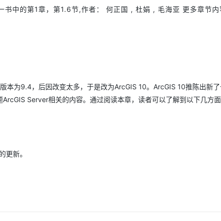
Deepseek-v4-pro
HappyHors
同享
万小智 AI 建站低至 15元/月
Qoder CN
AI 短剧/漫剧
云原生数据库 
快递物流查询
WordPress
一书中的第1章，第1.6节,作者： 何正国 , 杜娟 , 毛海亚 更多章节
成为服务伙
高校合作
点，立即开启云上创新
覆盖公网/内网、递归/权威、移动APP等全场景解析服务
送.CN域名，送备案服务码
基于千问大模型等，支持代码智能生成、研发智能问答
AI助力短剧
态智能体模型
旗舰 MoE 大模型，百万上下文与顶尖推理能力
图生视频，流
Ubuntu
服务生态伙伴
云工开物
企业应用
Works
Night Plan 支持 Qwen 3.8-Max
云原生大数据计算服务 MaxCompute
AI 办公
容器服务 Kub
NEW
GLM-5.2
Wan2.7-T
Red Hat
30+ 款产品免费体验
Data Agent 驱动的一站式 Data+AI 开发治理平台
夜间 5 折，Qwen/Meoo/TokenPlan 客户专享
面向分析的企业级SaaS模式云数据仓库
AI智能应用
提供一站式管
科研合作
视觉 Coding、空间感知、多模态思考等全面升级
1M上下文，专为长程任务能力而生
ERP
堂（旗舰版）
SUSE
智能客服
CRM
防护产品
2个月
自动承接线索
原计划版本为9.4，后因改变太多，于是改为ArcGIS 10。ArcGIS 10推陈出新
建站小程序
OA 办公系统
AI 应用构建
大模型原生
cGIS Server相关的内容。通过阅读本章，读者可以了解到以下几方
力提升
财税管理
模板建站
Qoder
大模型服务平台百炼-应用模版
HOT
NEW
面向真实软件
个人版上线、团队版降价；千问3.8-Max首发发尝鲜
丰富多元化的应用模版和解决方案
400电话
定制建站
万有无界
大模型服务平台百炼-智能体
方案
广告营销
模板小程序
关的更新。
的模型效果
灵活可视化地构建企业级 Agent
定制小程序
秒悟
人工智能平台 PAI
APP 开发
云端极速 AI 
新一代 AI 视频生成模型，深度适配广告营销等场景
AI Native 的算法工程平台，一站式完成建模、训练、推理服务部署
建站系统