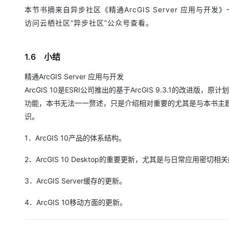
存储
天池大赛
Qwen3.7-Plus
云解析DNS
解决方案免费试用 新老
电子合同
本节书摘来自异步社区《精通ArcGIS Server 应用与开发》
最高领取价值200元试用
能看、能想、能动手的多模
安全
网络与CDN
访问云栖社区“异步社区”公众号查看。
AI 算法大赛
畅捷通
大数据开发治理平台 Data
AI 产品 免费试用
网络
安全
云开发大赛
Qwen3-VL-Plus
Tableau 订阅
1亿+ 大模型 tokens 和 
1.6 小结
可观测
入门学习赛
中间件
AI空中课堂在线直播课
云防火墙
140+云产品 免费试用
精通ArcGIS Server 应用与开发
上云与迁云
云原生的云上边界网络安全
产品新客免费试用，最长1
数据库
ArcGIS 10是ESRI公司推出的基于ArcGIS 9.3.1的改进版，
生态解决方案
大模型服务
企业出海
大模型ACA认证体验
功能，本书无法一一赘述，只是介绍相对重要的尤其是与本书主题Ar
大数据计算
助力企业全员 AI 认知与能
行业生态解决方案
识。
千问AI平台-Token Plan
政企业务
媒体服务
开发者生态解决方案
1．ArcGIS 10产品的体系结构。
企业服务与云通信
千问AI平台-模型体验
AI 开发和 AI 应用解决
2．ArcGIS 10 Desktop的重要更新，尤其是与日常应用密切相
在线体验全尺寸、多种模态
域名与网站
3．ArcGIS Server缓存的更新。
Happy 系列大模型
终端用户计算
4．ArcGIS 10移动方面的更新。
Serverless
开发工具