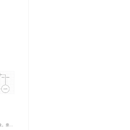
版权声明：本文为博主原创文章，未经博主允许不得转载。 https://blog.csdn.net/bitree1/article/details/80081665 ip修改后会出现服务无法启动的现象，亲测解决方法如下： 找到Server站点的配置目录下的“arcgisserver\config-store\machines”目录。