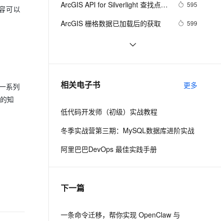
安全
ArcGIS API for Silverlight 查找点聚
我要投诉
e-1.1-I2V
Cosyvoice-V3-Flash
595
PolarDB
上云场景组合购
Milvus 弹性伸缩功能新增节
内容可以
伴
焦的一个注意点
漫剧创作，剧本、分镜、视频高效生成
100%兼容MySQL、PostgreSQL，兼容Oracle，支持集中和分布式
覆盖90%+业务场景，专享组合折扣价
点支持范围
畅自然，细节丰富
高表现力语音合成大模型，语音克隆听感自然
VPN
ArcGIS 栅格数据已加载后的获取
599
ernetes 版 ACK
云聚AI 严选权益
AI 原生数据库服务发布
SSL 证书
[ ArcGIS Server技术版]如何得到本机
2
2V
Fun-ASR
，一键激活高效办公新体验
理容器应用的 K8s 服务
精选AI产品，从模型到应用全链提效
Agent 数据网关
上的所有的REST服务？
文戏情感细腻自然，动作戏激烈拳拳到肉，实现更强表演能力
支持中英文自由切换，具备更强的噪声鲁棒性
堡垒机
ArcGIS Pro下载离线影像
5
AI 用量加速计划
云原生数据库 PolarDB
防火墙
、识别商机，让客服更高效、服务更出色。
ArcGIS API for Silverlight 中根据坐
新老同享，达量后返
Agentic Database 发布
595
相关电子书
更多
了一系列
标点在地图上打标记
主机安全
应用
面的知
低代码开发师（初级）实战教程
千问办公
NEW
AI 应用及服务市场
的智能体编程平台
一站式AI生产力平台
冬季实战营第三期：MySQL数据库进阶实战
AI 应用
伶鹊
阿里巴巴DevOps 最佳实践手册
企业级人与Agent协作平台，接入和调度多个数字员工
智能客服平台，对话机器人、对话分析、智能外呼
大模型
大模型服务平台百炼 - 全妙
自然语言处理
下一篇
应用创作平台
多模态内容创作工具，已接入 DeepSeek
数据标注
机器学习
一条命令迁移，帮你实现 OpenClaw 与