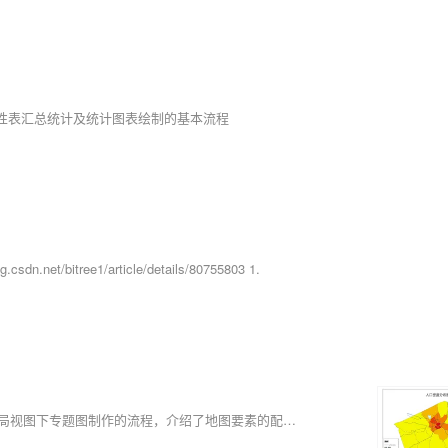
属性表汇总统计及统计图表绘制的基本流程
itree1/article/details/80755803 1.
😉🏆🏆在本文中，作者以人口密度图为例，详细讲解了基于ArcGIS布局视图下专题图制作的流程，介绍了地图要素的配置。