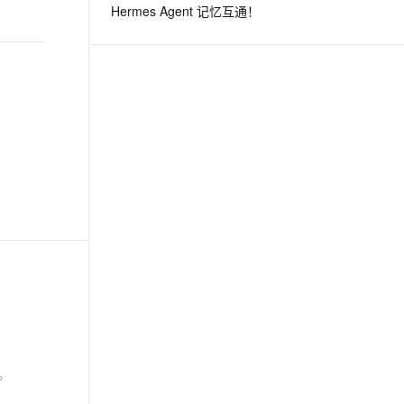
Hermes Agent 记忆互通！
息提取
与 AI 智能体进行实时音视频通话
从文本、图片、视频中提取结构化的属性信息
构建支持视频理解的 AI 音视频实时通话应用
t.diy 一步搞定创意建站
构建大模型应用的安全防护体系
通过自然语言交互简化开发流程,全栈开发支持
通过阿里云安全产品对 AI 应用进行安全防护
。