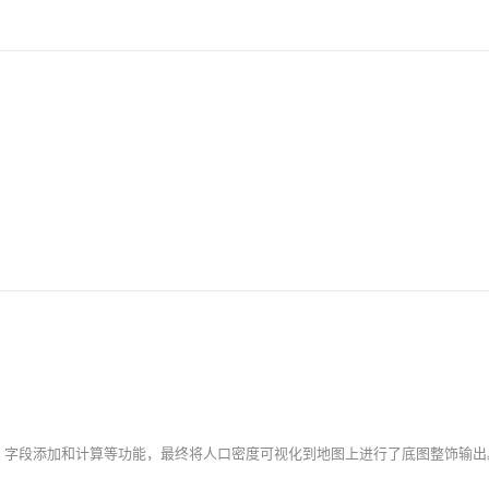
AI 应用
10分钟微调：让0.6B模型媲美235B模
多模态数据信
型
依托云原生高可用架构,实现Dify私有化部署
用1%尺寸在特定领域达到大模型90%以上效果
一个 AI 助手
超强辅助，Bol
即刻拥有 DeepSeek-R1 满血版
在企业官网、通讯软件中为客户提供 AI 客服
多种方案随心选，轻松解锁专属 DeepSeek
、字段添加和计算等功能，最终将人口密度可视化到地图上进行了底图整饰输出