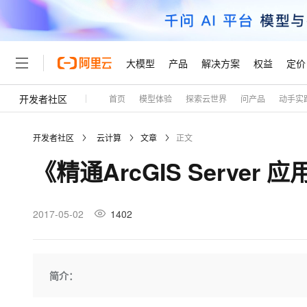
大模型
产品
解决方案
权益
定价
开发者社区
首页
模型体验
探索云世界
问产品
动手实
大模型
产品
解决方案
权益
定价
云市场
伙伴
服务
了解阿里云
精选产品
精选解决方案
普惠上云
产品定价
精选商城
成为销售伙伴
售前咨询
为什么选择阿里云
千问AI平台
开发者社区
云计算
文章
正文
了解云产品的定价详情
大模型服务平台百炼
千问办公，解锁你的工作
普惠上云 官方力荐
分销伙伴
在线服务
网站建设
什么是云计算
大
《精通ArcGIS Server
大模型服务与应用平台
企业级Agent产品，直接
云服务器38元/年起，超
咨询伙伴
多端小程序
技术领先
云上成本管理
售后服务
轻量应用服务器
Agency Agents：拥
官方推荐返现计划
大模型
精选产品
精选解决方案
Salesforce 国际版订阅
稳定可靠
管理和优化成本
推荐新用户得奖励，单订单
销售伙伴合作计划
2017-05-02
1402
自助服务
友盟天域
安全合规
人工智能与机器学习
AI
文本生成
云数据库 RDS
HappyHorse 打造一
云工开物
无影生态合作计划
在线服务
观测云
分析师报告
高校专属算力普惠，学生认
计算
互联网应用开发
Qwen3.8-Max
HOT
Salesforce On Alibaba C
工单服务
Tuya 物联网平台阿里云
研究报告与白皮书
人工智能平台 PAI
快速拥有专属 OpenClaw
简介：
大模
Consulting Partner 合
大数据
容器
智能体时代全能旗舰模型
免费试用
短信专区
一站式AI开发、训练和推
蓝凌 OA
AI 大模型销售与服务生
现代化应用