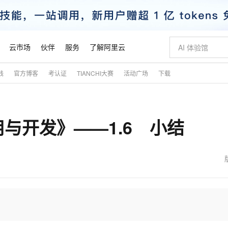
云市场
伙伴
服务
了解阿里云
践
官方博客
考认证
TIANCHI大赛
活动广场
下载
AI 特惠
数据与 API
成为产品伙伴
企业增值服务
最佳实践
价格计算器
AI 场景体
基础软件
产品伙伴合
阿里云认证
市场活动
配置报价
大模型
自助选配和估算价格
新方式
睿译宝，AI翻译排版一步到位
智启 AI 普惠权益
产品生态集成认证中心
企业支持计划
云上春晚
域名与网站
千问官方 MaaS 平台，为开发者和 Agent 而生，新用户赠送 1 亿 + tokens 额度
Qwen Aud
AI Coding
阿里云Maa
2026 阿里云
云服务器 E
为企业打
数据集
Windows
大模型认证
模型
NEW
NEW
 应用与开发》——1.6 小结
交付可用成果
值低价云产品抢先购
上传文档即自动完成翻译和格式还原
至高享 1亿+免费 tokens，加速 Al 应用落地
提供智能易用的域名与建站服务
智能编程，一键
安全可靠、
产品生态伙伴
专家技术服务
云上奥运之旅
弹性计算合作
阿里云中企出
手机三要素
宝塔 Linux
全部认证
价格优势
有专属领域专家
GLM-5.2：长任务时代开源旗舰模型
阿里云 OPC 创新助力计划
千问大模型
即刻拥有 DeepS
AI 电商营销
对象存储 O
大模型
产品生态伙伴工作台
企业增值服务台
云栖战略参考
云存储合作计
云栖大会
身份实名认证
CentOS
训练营
推动算力普惠，释放技术红利
最高返9万
多领域专家智能体,一键组建 AI 虚拟交付团队
快速构建应用程序和网站，即刻迈出上云第一步
至高百万元 Token 补贴，加速一人公司成长
多元化、高性能、安全可靠的大模型服务
真正可用的 1M 上下文,一次完成代码全链路开发
轻松解锁专属 Dee
从图文生成到
云上的中国
数据库合作计
活动全景
短信
Docker
图片和
站式影视创作平台
Hermes Agent，打造自进化智能体
Token Plan 模型订阅计划
数字证书管理服务（原SSL证书）
5 分钟轻松部署
AI 广告创作
无影云电脑
企业成长
NEW
信息公告
看见新力量
云网络合作计
OCR 文字识别
JAVA
证享300元代金券
可视化编排打通从文字构思到成片全链路闭环
全托管，含MySQL、PostgreSQL、SQL Server、MariaDB多引擎
自主进化，持久记忆，越用越聪明
Qwen3.8-Max 首发尝鲜，限时加量 10 倍，夜间低至2折
实现全站HTTPS，呈现可信的WEB访问
图文、视频一
随时随地安
魔搭 Mode
Kimi-K3
HappyHors
NEW
loud
服务实践
官网公告
金融模力时刻
Salesforce O
版
发票查验
全能环境
Claude Code + GStack 打造工程团队
千问办公，限时限量积分加倍
Qoder
低代码高效构
AI 建站
短信服务
型
NEW
作计划
Kimi 最新旗舰模型，长程编程与推理利器
让文字生成流
计划
创新中心
魔搭 ModelSc
健康状态
理服务
让AI从“聊天伙伴”进化为能干活的“数字员工”
安装技能 GStack，拥有专属 AI 工程团队
你的AI工作搭子，覆盖日常办公高频场景
面向真实软件的智能体编程平台
0 代码专业建
客户案例
天气预报查询
操作系统
态合作计划