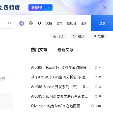
文档
备案
控制台
注册
登录
个人
积分
发布
验
作计划
器
AI 活动
专业服务
服务伙伴合作计划
开发者社区
加入我们
产品动态
服务平台百炼
阿里云 OPC 创新助力计划
热门文章
最新文章
一站式生成采购清单，支持单品或批量购买
io：打造专属 AI 语音助手
S产品伙伴计划（繁花）
峰会
CS
造的大模型服务与应用开发平台
一句话生成原生可编辑精美 PPT 文稿
AI 生产力先锋
Al MaaS 服务伙伴赋能合作
域名
博文
Careers
至高可申请百万元
Qwen3.8-Max 模型上线
开启高性价比 AI 编程新体验
弹性可伸缩的云计算服务
Qwen-Audio-3.0-Realtime 端到端实时语音角色扮演
输入一句话想法, 轻松生成专业的 PPT
先锋实践拓展 AI 生产力的边界
Token 补贴，五大权
计划
海大会
伙伴信用分合作计划
商标
问答
社会招聘
ArcGIS：Excel/Txt 文件生成点图层、
4
益加速 OPC 成功
eek-V4-Pro
SS
一键部署幻兽帕鲁游戏服务器
飞天发布时刻
HOT
Open Search 向量检索版支
划
备案
电子书
校园招聘
属性表编辑的基本方法、属性表之间
pSeek-V4-Pro
视频创作，一键激活电商全链路生产力
稳定、安全、高性价比、高性能的云存储服务
一键购买专属联机服务器，轻松开启游戏
所见，即是所愿
持视频检索 Pipeline 功能
更多支持
基于ArcGIS：GIS空间分析复习-理论
2
版权
的连接（合并）和关联的操作、属性
划
公司注册
镜像站
视频生成
语音识别与合成
概念+案例分析2
专属 QwenPaw
漫剧工坊：一站式动画创作平台
AI 实训营
表的字段计算器的使用
HOT
应用身份服务 (IDaaS)
ArcGIS Server 开发系列（五）--自定
3
合作伙伴培训与认证
划
上云迁移
站生成，高效打造优质广告素材
全接入的云上超级电脑
从聊天伙伴进化为能主动干活的本地数字员工
快速生产连贯的高质量长漫剧
从基础到进阶，Agent 创客手把手教你
OpenClaw 管理能力上线
义 Toolbar 工具
lScope
我要反馈
e-1.1-T2V
Qwen3-TTS-Flash
ArcGIS：如何对要素类进行查询要素
6
查询合作伙伴
n Alibaba Cloud ISV 合作
代维服务
建企业门户网站
10 分钟搭建微信、支付宝小程序
MaxCompute MaxFrame 提
属性、更改符号、标记？
畅细腻的高质量视频
离线语音合成大模型，多语言方言自适应，低延迟高稳定
创新加速
Silverlight 结合ArcGis 在地图画面
ope
登录合作伙伴管理后台
748
我要建议
站，无忧落地极速上线
以可视化方式快速构建移动和 PC 门户网站
国内短信简单易用，安全可靠，秒级触达，全球覆盖200+国家和地区。
高效部署网站，快速应用到小程序
供自动弹性内存功能
上显示名称+ 点选图层事件委派