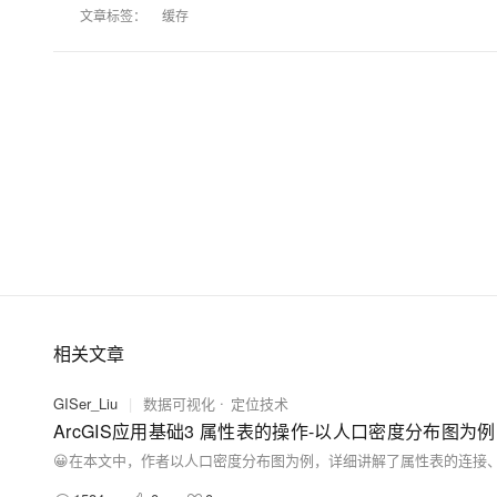
大模型解决方案
文章标签：
缓存
迁移与运维管理
快速部署 Dify，高效搭建 
专有云
10 分钟在聊天系统中增加
相关文章
GISer_Liu
|
数据可视化
定位技术
ArcGIS应用基础3 属性表的操作-以人口密度分布图为例
😀在本文中，作者以人口密度分布图为例，详细讲解了属性表的连接