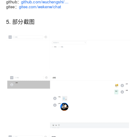
github：
github.com/wuchengshi/…
gitee：
gitee.com/wekenw/chat
5. 部分截图