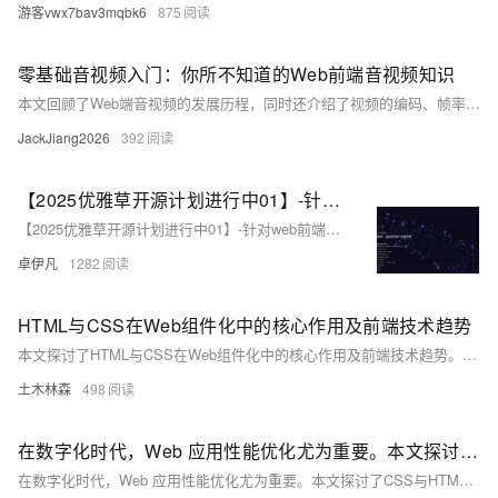
游客vwx7bav3mqbk6
875
零基础音视频入门：你所不知道的Web前端音视频知识
本文回顾了Web端音视频的发展历程，同时还介绍了视频的编码、帧率、比特率等概念，提到了Canvas作为视频播放的替代方案，以及FFmpeg在音视频处理中的重要作用等知识。
JackJiang2026
392
【2025优雅草开源计划进行中01】-针对web前端开发初学者使用-优雅草科技官网-纯静态页面html+css+JavaScript可直接下载使用-开源-首页为优雅草吴银满工程师原创-优雅草卓伊凡发布
【2025优雅草开源计划进行中01】-针对web前端开发初学者使用-优雅草科技官网-纯静态页面html+css+JavaScript可直接下载使用-开源-首页为优雅草吴银满工程师原创-优雅草卓伊凡发布
卓伊凡
1282
HTML与CSS在Web组件化中的核心作用及前端技术趋势
本文探讨了HTML与CSS在Web组件化中的核心作用及前端技术趋势。从结构定义、语义化到样式封装与布局控制，两者不仅提升了代码复用率和可维护性，还通过响应式设计、动态样式等技术增强了用户体验。面对兼容性、代码复杂度等挑战，文章提出了相应的解决策略，强调了持续创新的重要性，旨在构建高效、灵活的Web应用。
土木林森
498
在数字化时代，Web 应用性能优化尤为重要。本文探讨了CSS与HTML在提升Web性能中的关键作用及未来趋势
在数字化时代，Web 应用性能优化尤为重要。本文探讨了CSS与HTML在提升Web性能中的关键作用及未来趋势，包括样式表优化、DOM操作减少、图像优化等技术，并分析了电商网站的具体案例，强调了技术演进对Web性能的深远影响。