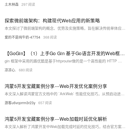
土木林森
297
探索微前端架构：构建现代Web应用的新策略
本文探讨了微前端架构的概念、优势及实施策略，旨在解决传统单体应用难以快速迭代和团队协作的问题。微前端允许不同团队独立开发、部署应用的各部分，提升灵活性与可维护性。文中还讨论了技术栈灵活性、独立部署、团队自治等优势，并提出了定义清晰接口、使用Web组件、状态管理和样式隔离等实施策略。
爱的不是纯牛奶-47754
368
【GoGin】（1）上手Go Gin 基于Go语言开发的Web框架，本文介绍了各种路由的配置信息；包含各场景下请求参数的基本传入接收
gin 框架中采用的路优酷是基于httprouter做的是一个高性能的 HTTP 请求路由器，适用于 Go 语言。它的设计目标是提供高效的路由匹配和低内存占用，特别适合需要高性能和简单路由的应用场景。
凉凉心.
680
鸿蒙5开发宝藏案例分享---Web开发优化案例分享
本文深入解读鸿蒙官方文档中的 `ArkWeb` 性能优化技巧，从预启动进程到预渲染，涵盖预下载、预连接、预取POST等八大优化策略。通过代码示例详解如何提升Web页面加载速度，助你打造流畅的HarmonyOS应用体验。内容实用，按需选用，让H5页面快到飞起！
游客u6vcprrm3r23y
657
鸿蒙5开发宝藏案例分享---Web加载时延优化解析
本文深入解析了鸿蒙开发中Web加载完成时延的优化技巧，结合官方案例与实际代码，助你提升性能。核心内容包括：使用DevEco Profiler和DevTools定位瓶颈、四大优化方向（资源合并、接口预取、图片懒加载、任务拆解）及高频手段总结。同时提供性能优化黄金准则，如首屏资源控制在300KB内、关键接口响应≤200ms等，帮助开发者实现丝般流畅体验。