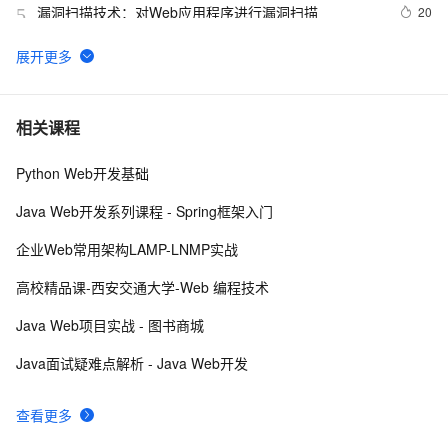
漏洞扫描技术：对Web应用程序进行漏洞扫描
20
5
【Web动画】科技感十足的暗黑字符雨动画 
4
6
Python：使用PyJWT实现JSON Web Tokens加密解密
2
7
相关课程
Python Web开发基础
RDIFramework.NET开发实例━表约束条件权限的使
622
8
用-Web
Java Web开发系列课程 - Spring框架入门
【常见Web应用安全问题】---3、Code Execution
5
9
企业Web常用架构LAMP-LNMP实战
针对 Android Web 应用程序的事件记录器
678
10
高校精品课-西安交通大学-Web 编程技术
EventRecorder
Java Web项目实战 - 图书商城
Java面试疑难点解析 - Java Web开发
查看更多