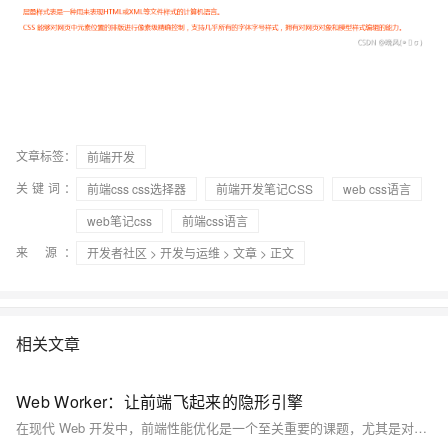
文章标签：
前端开发
关键词：
前端css css选择器
前端开发笔记CSS
web css语言
web笔记css
前端css语言
来 源：
开发者社区
>
开发与运维
>
文章
> 正文
相关文章
Web Worker：让前端飞起来的隐形引擎
在现代 Web 开发中，前端性能优化是一个至关重要的课题，尤其是对于计算密集型的应用，如图像处理、视频处理、大规模数据分析等任务。单线程的 JavaScript 引擎常常成为性能瓶颈，导致应用变得迟缓。Web Worker，作为一种强大的技术，使得前端能够在后台进行并行计算，从而实现高效的任务处理，不影响主线程的运行和用户的交互体验。