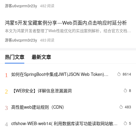
游客u6vcprrm3r23y
482
鸿蒙5开发宝藏案例分享---Web页面内点击响应时延分析
本文为鸿蒙开发者整理了Web性能优化的实战案例解析，结合官方文档深度扩展。内容涵盖点击响应时延核心指标（≤100ms）、性能分析工具链（如DevTools时间线、ArkUI Trace抓取）以及高频优化场景，包括递归函数优化、网络请求阻塞解决方案和setTimeout滥用问题等。同时提供进阶技巧，如首帧加速、透明动画陷阱规避及Web组件初始化加速，并通过优化前后Trace对比展示成果。最后总结了快速定位问题的方法与开发建议，助力开发者提升Web应用性能。
游客u6vcprrm3r23y
483
热门文章
最新文章
如何在SpringBoot中集成JWT(JSON Web Token)鉴
8614
1
权
【WEB安全】详解信息泄漏漏洞
8
2
高性能web建站规则（CDN）
483
3
ctfshow-WEB-web14( 利用数据库读写功能读取网站敏感
5
4
文件)