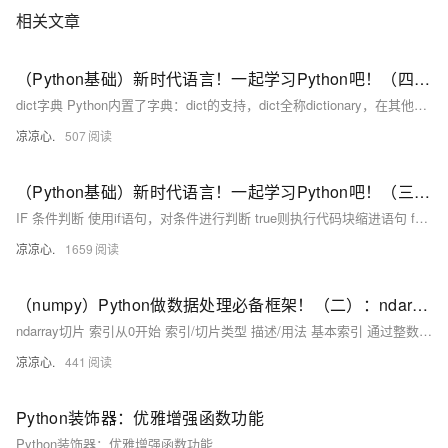
相关文章
（Python基础）新时代语言！一起学习Python吧！（四）：dict字典和set类型；切片类型、列表生成式；map和reduce迭代器；filter过滤函数、sorted排序函数；lambda函数
dict字典 Python内置了字典：dict的支持，dict全称dictionary，在其他语言中也称为map，使用键-值（key-value）存储，具有极快的查找速度。 我们可以通过声明JS对象一样的方式声明dict
凉凉心.
507
（Python基础）新时代语言！一起学习Python吧！（三）：IF条件判断和match匹配；Python中的循环：for...in、while循环；循环操作关键字；Python函数使用方法
IF 条件判断 使用if语句，对条件进行判断 true则执行代码块缩进语句 false则不执行代码块缩进语句，如果有else 或 elif 则进入相应的规则中执行
凉凉心.
1659
（numpy）Python做数据处理必备框架！（二）：ndarray切片的使用与运算；常见的ndarray函数：平方根、正余弦、自然对数、指数、幂等运算；统计函数：方差、均值、极差；比较函数...
ndarray切片 索引从0开始 索引/切片类型 描述/用法 基本索引 通过整数索引直接访问元素。 行/列切片 使用冒号：切片语法选择行或列的子集 连续切片 从起始索引到结束索引按步长切片 使用slice函数 通过slice(start,stop,strp)定义切片规则 布尔索引 通过布尔条件筛选满足条件的元素。支持逻辑运算符 &、|。
凉凉心.
441
Python装饰器：优雅增强函数功能
Python装饰器：优雅增强函数功能