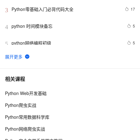
Python零基础入门必背代码大全
17
3
python 时间模块备忘
5
4
python网络编程初级
5
5
Python功能强大、灵活可扩展的Statsmodels库
6
6
python day Twelve
5
7
相关课程
Python Web开发基础
python join 和 split的常用使用方法
5
8
Python爬虫实战
python 模块初始
5
9
Python常用数据科学库
python中使用and和or来实现其它语言中的?号表达式
4
10
Python网络爬虫实战