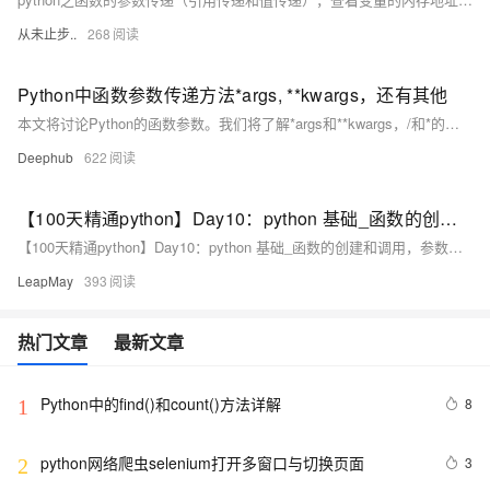
从未止步..
268
Python中函数参数传递方法*args, **kwargs，还有其他
本文将讨论Python的函数参数。我们将了解*args和**kwargs，/和*的都是什么，虽然这个问题是一个基本的python问题，但是在我们写代码时会经常遇到，比如timm中就大量使用了这样的参数传递方式。
Deephub
622
【100天精通python】Day10：python 基础_函数的创建和调用，参数传递，返回值，变量作用域以及匿名函数
【100天精通python】Day10：python 基础_函数的创建和调用，参数传递，返回值，变量作用域以及匿名函数
LeapMay
393
热门文章
最新文章
Python中的find()和count()方法详解
8
1
python网络爬虫selenium打开多窗口与切换页面
3
2