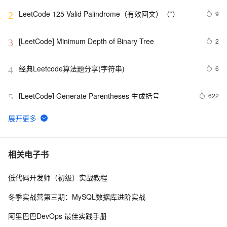
LeetCode 125 Valid Palindrome（有效回文）（*）
9
2
[LeetCode] Minimum Depth of Binary Tree
2
3
经典Leetcode算法题分享(字符串)
6
4
[LeetCode] Generate Parentheses 生成括号
622
5
LeetCode 209：最小长度的子数组 Minimum Size 
507
6
Subarray Sum
[LeetCode] Implement Stack using Queues 用队列来
708
7
相关电子书
实现栈
低代码开发师（初级）实战教程
[LeetCode] Shortest Word Distance
601
8
冬季实战营第三期：MySQL数据库进阶实战
[LeetCode] Nim Game
590
9
阿里巴巴DevOps 最佳实践手册