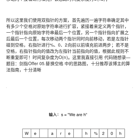
所以这里我们使用双指针的方案，首先遍历一遍字符串确定其中
有多少个空格对原始字符串进行扩容，紧接着来定义两个指针，
一个指针指向原始字符串最后一个位置，另一个指针指向扩展之
后最后一个位置，每次移动两个指针同时向前移动，若是左指针
碰到空格，右指针进行%、0、2向前以前填充前进两步；若不是
空格，右指针指向的值改为左指针当前指向的值，根据此规则不
断重复即可！时间复杂度为O(n)。这里我直接引用 代码随想录—
题目：剑指Offer 05.替换空格 中的思路图，十分推荐该博主的算
法指南，十分清晰