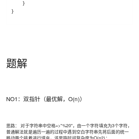
}
题解
NO1：双指针（最优解，O(n)）
思路： 对于字符串中空格=>"%20"，由一个字符填充为3个字符，
普通解法就是遍历一遍的过程中遇到空白字符串先将后面的统一
移动两个接着进行填充，该思路时间复杂度为O(n2)；