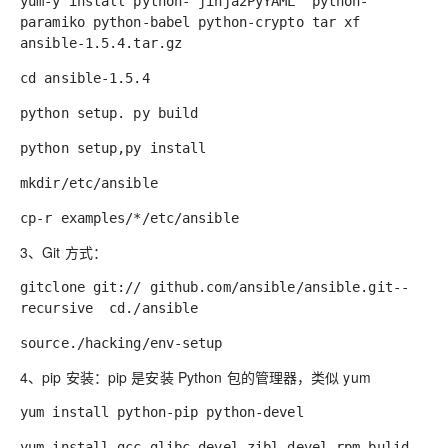
yum-y install python- jinja2PyYAML python-
paramiko python-babel python-crypto tar xf
ansible-1.5.4.tar.gz
cd ansible-1.5.4
python setup. py build
python setup,py install
mkdir/etc/ansible
cp-r examples/*/etc/ansible
3、
Git 方式：
gitclone git:// github.com/ansible/ansible.git--
recursive cd./ansible
source./hacking/env-setup
4、
pip 安装：
pip 是安装 Python 包的管理器，类似 yum
yum install python-pip python-devel
yum install gcc glibc-devel zibl-devel rpm-bulid