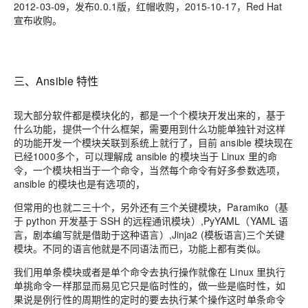
2012-03-09，发布0.0.1版，红帽收购
，
2015-10-17，Red Hat
宣布收购。
三、Ansible 特性
现大部分软件都是模块化的，都是一个个模块开发出来的，基于
什么功能，提供一个什么框架，需要用到什么功能单独针对这样
的功能开发一个模块关联到系统上就行了，目前 ansible
模块现在
已经1000多个
，可以理解成 ansible 的模块
当于 Linux 里的命
令
，一个模块相当于一个命令，
当然每个命令
有好多参数选项，
ansible 的模块也是有选项的，
但
常用的也就二三十个
，
另外还有三个关键模块，Paramiko
（基
于 python 开发基于 S
SH
的远程通讯模块）
,PyYAML
（
YAML
语
言，
剧本编写就是借助于这种语言
）
,Jinja2 (模板语言)三个关键
模块
。
不同的语言他就是不同语法而已
，
功能上
都有类似。
我们用单条模块或者是单个命令去执行操作就像在 Linux 里执行
单挑命令一样那显而易见它只是临时性的，做一些是临时性，如
果说是例行性的周期性的定时的要去执行某个操作这时
单条命令