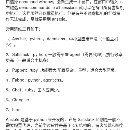
口选择 command
window，会新生成一个窗口，在窗口中输入 ls
右键选 sen
d commands to all sessions
就可以在窗口所有虚拟机
中执行，这样虽然可以批量执行，但是有些不通虚拟机的细微操
作无法完成，至就要用到 ansible。
常用运维工具如下：
1、
Ansible：python，Agentless，中小型应用环境
（一般主机
少）。
2、
Saltstack：python, 一般需部署 agent
（需要代理）
,执行效率
更高
（一般适合主机多）。
3、
Puppet：ruby, 功能强大,配置复杂，重型，适合大型环境
。
4、
Fabric：python, agentless
。
5、
Chef：ruby，国内应用少
。
6、
Cfengine
7、
func
Ansible
是基于 python 来开发的，它与
Saltstack
区别是一般不
需要配置代理，之前学过软件是基于 c/s 结构的，有客服端和服务