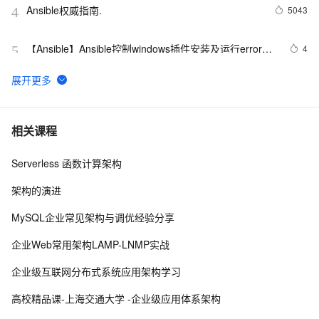
Ansible权威指南.
5043
4
【Ansible】Ansible控制windows插件安装及运行error与
4
5
解决方法
基于资源编排和 Ansible 在 VPC 下快速交付应用
7
6
一星期没完成Ansible任务
4
7
相关课程
Serverless 函数计算架构
ansible实战与配置 Ⅱ
3
8
架构的演进
「译文」如何在 Ansible 中复制多个文件和目录
7
9
MySQL企业常见架构与调优经验分享
Linux Centos 服务器免密验证（ansible版/非root用户）
4
10
企业Web常用架构LAMP-LNMP实战
企业级互联网分布式系统应用架构学习
高校精品课-上海交通大学 -企业级应用体系架构