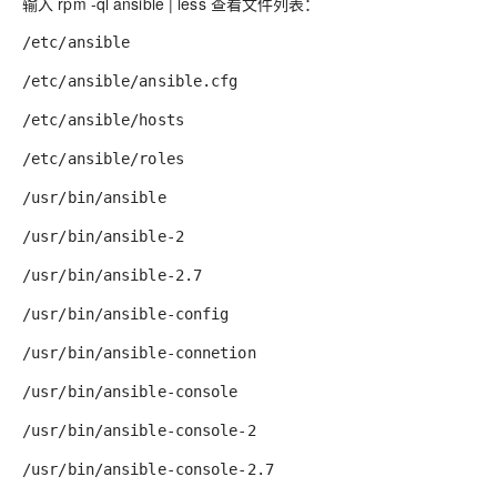
输入 rpm
-ql
ansible
|
less 查看文件列表：
/etc/ansible
/etc/ansible/ansible.cfg
/etc/ansible/hosts
/etc/ansible/roles
/usr/bin/ansible
/usr/bin/ansible-2
/usr/bin/ansible-2.7
/usr/bin/ansible-config
/usr/bin/ansible-connetion
/usr/bin/ansible-console
/usr/bin/ansible-console-2
/usr/bin/ansible-console-2.7