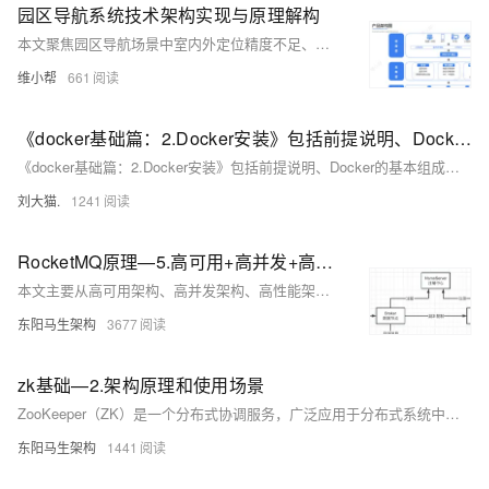
园区导航系统技术架构实现与原理解构
本文聚焦园区导航场景中室内外定位精度不足、车辆调度路径规划低效、数据孤岛难以支撑决策等技术痛点，从架构设计到技术原理，对该系统从定位到数据中台进行技术拆解。
维小帮
661
《docker基础篇：2.Docker安装》包括前提说明、Docker的基本组成、Docker平台架构图解(架构版)、安装步骤、阿里云镜像加速、永远的HelloWorld、底层原理
《docker基础篇：2.Docker安装》包括前提说明、Docker的基本组成、Docker平台架构图解(架构版)、安装步骤、阿里云镜像加速、永远的HelloWorld、底层原理
刘大猫.
1241
RocketMQ原理—5.高可用+高并发+高性能架构
本文主要从高可用架构、高并发架构、高性能架构三个方面来介绍RocketMQ的原理。
东阳马生架构
3677
zk基础—2.架构原理和使用场景
ZooKeeper（ZK）是一个分布式协调服务，广泛应用于分布式系统中。它提供了分布式锁、元数据管理、Master选举及分布式协调等功能，适用于如Kafka、HDFS、Canal等开源分布式系统。ZK集群采用主从架构，具有顺序一致性、高性能、高可用和高并发等特点。其核心机制包括ZAB协议（保证数据一致性）、Watcher监听回调机制（实现通知功能）、以及基于临时顺序节点的分布式锁实现。ZK适合小规模集群部署，主要用于读多写少的场景。
东阳马生架构
1441