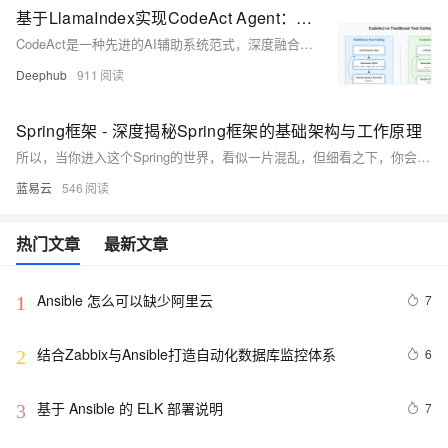
基于LlamaIndex实现CodeAct Agent：代码执行工作流的技术架构与原理
CodeAct是一种先进的AI辅助系统范式，深度融合自然语言处理与代码执行能力。通过自定义代码执行代理，开发者可精准控制代码生成、执行及管理流程。本文基于LlamaIndex框架构建CodeAct Agent，解析其技术架构，包括代码执行环境、工作流定义系统、提示工程机制和状态管理系统。同时探讨安全性考量及应用场景，如软件开发、数据科学和教育领域。未来发展方向涵盖更精细的代码生成、多语言支持及更强的安全隔离机制，推动AI辅助编程边界拓展。
Deephub
911
Spring框架 - 深度揭秘Spring框架的基础架构与工作原理
所以，当你进入这个Spring的世界，看似一片混乱，但细看之下，你会发现这里有个牢固的结构支撑，一切皆有可能。不论你要建设的是一座宏大的城堡，还是个小巧的花园，只要你的工具箱里有Spring，你就能轻松搞定。
蓝易云
546
热门文章
最新文章
Ansible 怎么可以缺少阿里云
7
1
结合Zabbix与Ansible打造自动化数据库监控体系
6
2
基于 Ansible 的 ELK 部署说明
7
3