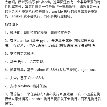
太麻烦，
所以要编写
playbook
，
这里面还有有一个非常重要的特
性叫幂等性，幂等性就是一任务执行一遍和执行
n 遍效果是一样
的不会因为重复执行带来
错误，ansible 执行的命令如果是重复
的，ansible 就不会执行，而不是执行后报错。
特性如下：
1、模块化：调用特定的模块，完成特定任务。
2、有
Paramiko
（基于 python 开发基于 S
SH
的远程通讯模
块）
,PyYAML
（
YAML
语言）
,Jinja2 (模板语言)三个关键模块
。
3、支持自定义模块。
4、基于
Python 语言实现
。
5、部署简单，基于
python 和 SSH (默认已安装)，agentless
6、安全，基于
OpenSSH
。
7、支持
playbook 编排任务
。
8、幂等性：一个任务执行
1遍和执行 n 遍效果一样，不因重复执
行带来意外情况
。ansible 执行重复后就不会执行，而不是执行后
报错。