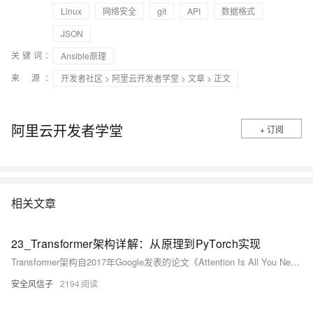
Linux
网络安全
git
API
数据格式
JSON
关键词：
Ansible原理
来 源：
开发者社区
>
阿里云开发者学堂
>
文章
> 正文
阿里云开发者学堂
+ 订阅
相关文章
23_Transformer架构详解：从原理到PyTorch实现
Transformer架构自2017年Google发表的论文《Attention Is All You Need》中提出以来，彻底改变了深度学习特别是自然语言处理领域的格局。在短短几年内，Transformer已成为几乎所有现代大型语言模型（LLM）的基础架构，包括BERT、GPT系列、T5等革命性模型。与传统的RNN和LSTM相比，Transformer通过自注意力机制实现了并行化训练，极大提高了模型的训练效率和性能。
安全风信子
2194