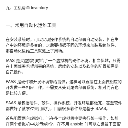
九、主机清单 inventory
一、常用自动化运维工具
在安装系统时，可以实现操作系统的自动部署自动安装，但在生
产中的环境是多变的，之后要根据不同的环境来加装系统软件，
那自动化运维工具
就派上了用场。
IAAS
是
买虚拟机时给了一个虚拟机的硬件环境
，
相当优越，只需
在上面部署希望部署的系统
，
后续的安装以及软件的配置都需要
自己
操作
，
PAAS
是硬件和
开发环境都给提供，这样
可以直接在上面做相应的
开发做一些相应工作，不需要从头到尾去部署系统，相对而言也
是比较方便。
SAAS
是包括硬件、软件、操作系统、开发环境都做完
，甚至软件
都做好了就拿过来用就行
，目前很多软件都是基于 S
AAS
。
首先配置两台虚拟机，当在多个虚拟机中要执行某一操作，如想
在两个虚拟机中执行ls命令，在不用 ansible 时可以右键最下面窗