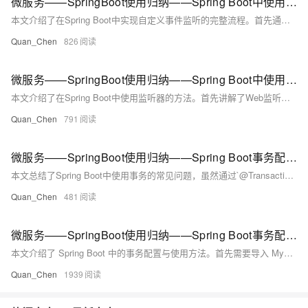
微服务——SpringBoot使用归纳——Spring Boot中使用监听器——Spring Boot中自定义事件监听
本文介绍了在Spring Boot中实现自定义事件监听的完整流程。首先通过继承`ApplicationEvent`创建自定义事件，例如包含用户数据的`MyEvent`。接着，实现`ApplicationListener`接口构建监听器，用于捕获并处理事件。最后，在服务层通过`ApplicationContext`发布事件，触发监听器执行相应逻辑。文章结合微服务场景，展示了如何在微服务A处理完逻辑后通知微服务B，具有很强的实战意义。
Quan_Chen
826
微服务——SpringBoot使用归纳——Spring Boot中使用监听器——监听器介绍和使用
本文介绍了在Spring Boot中使用监听器的方法。首先讲解了Web监听器的概念，即通过监听特定事件（如ServletContext、HttpSession和ServletRequest的创建与销毁）实现监控和处理逻辑。接着详细说明了三种实际应用场景：1) 监听Servlet上下文对象以初始化缓存数据；2) 监听HTTP会话Session对象统计在线用户数；3) 监听客户端请求的Servlet Request对象获取访问信息。每种场景均配有代码示例，帮助开发者理解并应用监听器功能。
Quan_Chen
791
微服务——SpringBoot使用归纳——Spring Boot事务配置管理——常见问题总结
本文总结了Spring Boot中使用事务的常见问题，虽然通过`@Transactional`注解可以轻松实现事务管理，但在实际项目中仍有许多潜在坑点。文章详细分析了三个典型问题：1) 异常未被捕获导致事务未回滚，需明确指定`rollbackFor`属性；2) 异常被try-catch“吃掉”，应避免在事务方法中直接处理异常；3) 事务范围与锁范围不一致引发并发问题，建议调整锁策略以覆盖事务范围。这些问题看似简单，但一旦发生，排查难度较大，因此开发时需格外留意。最后，文章提供了课程源代码下载地址，供读者实践参考。
Quan_Chen
481
微服务——SpringBoot使用归纳——Spring Boot事务配置管理——Spring Boot 事务配置
本文介绍了 Spring Boot 中的事务配置与使用方法。首先需要导入 MySQL 依赖，Spring Boot 会自动注入 `DataSourceTransactionManager`，无需额外配置即可通过 `@Transactional` 注解实现事务管理。接着通过创建一个用户插入功能的示例，展示了如何在 Service 层手动抛出异常以测试事务回滚机制。测试结果表明，数据库中未新增记录，证明事务已成功回滚。此过程简单高效，适合日常开发需求。
Quan_Chen
1939