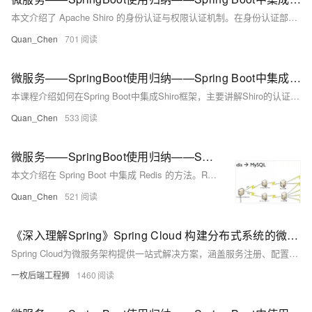
本文介绍了 Apache Shiro 的身份认证与权限认证机制。在身份认证部分，分析了 Shiro 的认证流程，包括应用程序调用 `Subject.login(token)` 方法、SecurityManager 接管认证以及通过 Realm 进行具体的安全验证。权限认证部分阐述了权限（permission）、角色（role）和用户（user）三者的关系，其中用户可拥有多个角色，角色则对应不同的权限组合，例如普通用户仅能查看或添加信息，而管理员可执行所有操作。
Quan_Chen
701
微服务——SpringBoot使用归纳——Spring Boot中集成 Shiro——Shiro 三大核心组件
本课程介绍如何在Spring Boot中集成Shiro框架，主要讲解Shiro的认证与授权功能。Shiro是一个简单易用的Java安全框架，用于认证、授权、加密和会话管理等。其核心组件包括Subject（认证主体）、SecurityManager（安全管理员）和Realm（域）。Subject负责身份认证，包含Principals（身份）和Credentials（凭证）；SecurityManager是架构核心，协调内部组件运作；Realm则是连接Shiro与应用数据的桥梁，用于访问用户账户及权限信息。通过学习，您将掌握Shiro的基本原理及其在项目中的应用。
Quan_Chen
533
微服务——SpringBoot使用归纳——Spring Boot 中集成Redis——Redis 介绍
本文介绍在 Spring Boot 中集成 Redis 的方法。Redis 是一种支持多种数据结构的非关系型数据库（NoSQL），具备高并发、高性能和灵活扩展的特点，适用于缓存、实时数据分析等场景。其数据以键值对形式存储，支持字符串、哈希、列表、集合等类型。通过将 Redis 与 Mysql 集群结合使用，可实现数据同步，提升系统稳定性。例如，在网站架构中优先从 Redis 获取数据，故障时回退至 Mysql，确保服务不中断。
Quan_Chen
521
《深入理解Spring》Spring Cloud 构建分布式系统的微服务全家桶
Spring Cloud为微服务架构提供一站式解决方案，涵盖服务注册、配置管理、负载均衡、熔断限流等核心功能，助力开发者构建高可用、易扩展的分布式系统，并持续向云原生演进。
一枚后端工程狮
1460