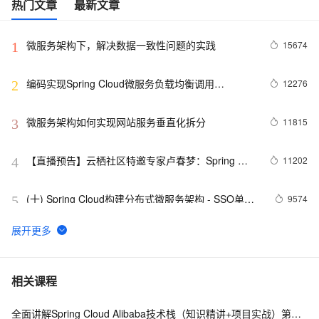
热门文章
最新文章
微服务架构下，解决数据一致性问题的实践
15674
1
编码实现Spring Cloud微服务负载均衡调用
12276
2
（eureka、ribbon）
微服务架构如何实现网站服务垂直化拆分
11815
3
【直播预告】云栖社区特邀专家卢春梦：Spring 
11202
4
Cloud 微服务核心组件集 mica 的设计思路
(十) Spring Cloud构建分布式微服务架构 - SSO单点
9574
5
登录之OAuth2.0登录认证(1)
EDAS- ”性感“ 微服务剖析
8877
6
微服务架构中基于DNS的服务发现
8103
7
相关课程
全面讲解Spring Cloud Alibaba技术栈（知识精讲+项目实战）第二阶段
王东：微服务下的APM全链路监控
8026
8