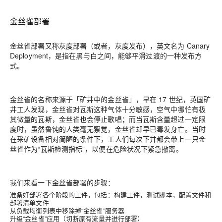
金丝雀部署
金丝雀部署又称灰度部署（或者，灰度发布），英文名为 Canary
Deployment，是指在黑与白之间，能够平滑过渡的一种发布方
式。
金丝雀的名称来源于「矿井中的金丝雀」，早在 17 世纪，英国矿
井工人发现，金丝雀对瓦斯这种气体十分敏感，空气中哪怕有极
其微量的瓦斯，金丝雀也会停止歌唱；而当瓦斯含量超过一定限
度时，虽然鲁钝的人类毫无察觉，金丝雀却早已毒发身亡。当时
在采矿设备相对简陋的条件下，工人们每次下井都会带上一只金
丝雀作为“瓦斯检测指标”，以便在危险状况下紧急撤离。
我们来看一下金丝雀部署的步骤：
准备好部署各个阶段的工件，包括：
构建工件，测试脚本，配置文件和
部署清单文件
从负载均衡列表中移除掉“金丝雀”服务器
升级“金丝雀”应用（切断原有流量并进行部署）