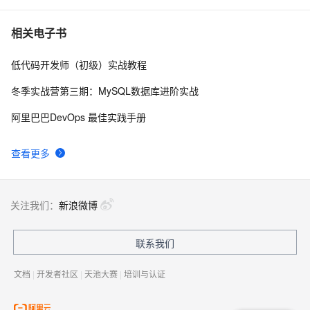
cv2.error: OpenCV(4.5.2) : -1 : error: (-5:Bad 
5
7
相关电子书
argument) in function ‘rectangle‘
低代码开发师（初级）实战教程
OpenCV_05 形态学操作：连通性+腐蚀和膨胀+开闭运算
2
8
+礼帽和黑帽
冬季实战营第三期：MySQL数据库进阶实战
OpenCV Python threshold阈值功能
7
9
阿里巴巴DevOps 最佳实践手册
使用飞凌嵌入式IMX6UL-C1板子——qt+opencv环境搭建
1
10
查看更多
关注我们：
新浪微博
联系我们
文档
|
开发者社区
|
天池大赛
|
培训与认证