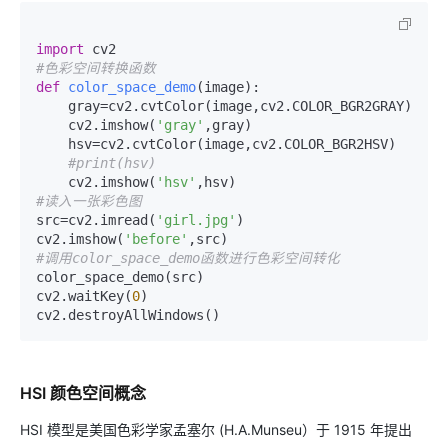
import
#色彩空间转换函数
def
color_space_demo
(
image
):

    gray=cv2.cvtColor(image,cv2.COLOR_BGR2GRAY)

    cv2.imshow(
'gray'
,gray)

    hsv=cv2.cvtColor(image,cv2.COLOR_BGR2HSV)

#print(hsv)
    cv2.imshow(
'hsv'
#读入一张彩色图
src=cv2.imread(
'girl.jpg'
)

cv2.imshow(
'before'
#调用color_space_demo函数进行色彩空间转化
color_space_demo(src)

cv2.waitKey(
0
)

cv2.destroyAllWindows()
HSI 颜色空间概念
HSI 模型是美国色彩学家孟塞尔 (H.A.Munseu）于 1915 年提出