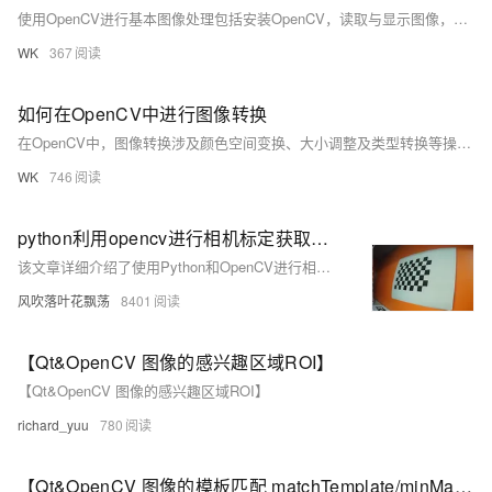
使用OpenCV进行基本图像处理包括安装OpenCV，读取与显示图像，转换图像颜色空间（如从BGR到RGB），调整图像大小，裁剪特定区域，旋转图像，以及应用图像滤镜如高斯模糊等效果。这些基础操作是进行更复杂图像处理任务的前提。OpenCV还支持特征检测、图像分割及对象识别等高级功能。
WK
367
如何在OpenCV中进行图像转换
在OpenCV中，图像转换涉及颜色空间变换、大小调整及类型转换等操作。常用函数如`cvtColor`可实现BGR到RGB、灰度图或HSV的转换；`resize`则用于调整图像分辨率。此外，通过`astype`或`convertScaleAbs`可改变图像数据类型。对于复杂的几何变换，如仿射或透视变换，则可利用`warpAffine`和`warpPerspective`函数实现。这些技术为图像处理提供了强大的工具。
WK
746
python利用opencv进行相机标定获取参数，并根据畸变参数修正图像附有全部代码（流畅无痛版）
该文章详细介绍了使用Python和OpenCV进行相机标定以获取畸变参数，并提供了修正图像畸变的全部代码，包括生成棋盘图、拍摄标定图像、标定过程和畸变矫正等步骤。
风吹落叶花飘荡
8401
【Qt&OpenCV 图像的感兴趣区域ROI】
【Qt&OpenCV 图像的感兴趣区域ROI】
richard_yuu
780
【Qt&OpenCV 图像的模板匹配 matchTemplate/minMaxLoc】