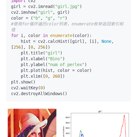
import
 cv2

girl = cv2.imread(
"girl.jpg"
)

cv2.imshow(
"girl"
, girl)

color = (
"b"
, 
"g"
, 
"r"
#使用for循环遍历color列表，enumerate枚举返回索引和
值
for
 i, color 
in
enumerate
(color):

    hist = cv2.calcHist([girl], [i], 
None
, 
[
256
], [
0
, 
256
])

    plt.title(
"girl"
)

    plt.xlabel(
"Bins"
)

    plt.ylabel(
"num of perlex"
)

    plt.plot(hist, color = color)

    plt.xlim([
0
, 
260
])

plt.show()

cv2.waitKey(
0
)

cv2.destroyAllWindows()