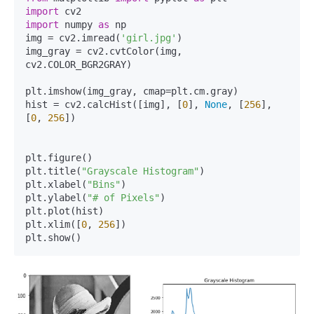
import
import
 numpy 
as
 np

img = cv2.imread(
'girl.jpg'
)

img_gray = cv2.cvtColor(img, 
cv2.COLOR_BGR2GRAY)

plt.imshow(img_gray, cmap=plt.cm.gray)

hist = cv2.calcHist([img], [
0
], 
None
, [
256
], 
[
0
, 
256
])

plt.figure()

plt.title(
"Grayscale Histogram"
)

plt.xlabel(
"Bins"
)

plt.ylabel(
"# of Pixels"
)

plt.plot(hist)

plt.xlim([
0
, 
256
])

plt.show()