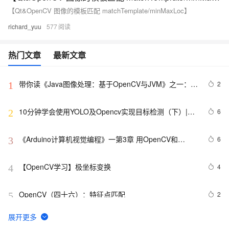
【Qt&OpenCV 图像的模板匹配 matchTemplate/minMaxLoc】
richard_yuu
577
热门文章
最新文章
带你读《Java图像处理：基于OpenCV与JVM》之一：基
2
1
于JavaVM的OpenCV
10分钟学会使用YOLO及Opencv实现目标检测（下）|附
6
2
源码
《Arduino计算机视觉编程》一第3章 用OpenCV和
6
3
Arduino进行数据采集3.1　图像和视频采集
【OpenCV学习】极坐标变换
4
4
OpenCV（四十六）：特征点匹配
2
5
OpenCV（二十五）：边缘检测（一）
11
6