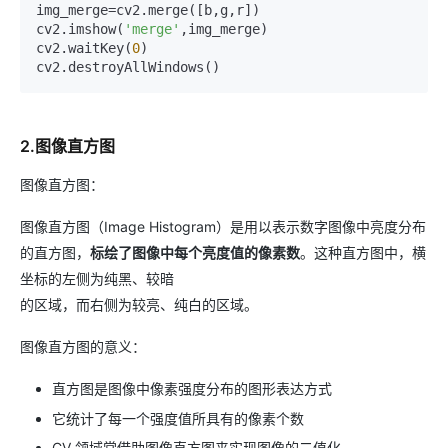
img_merge=cv2.merge([b,g,r])

cv2.imshow(
'merge'
,img_merge)

cv2.waitKey(
0
)

cv2.destroyAllWindows()
2.图像直方图
图像直方图：
图像直方图（Image Histogram）是用以表示数字图像中亮度分布
的直方图，
标绘了图像中每个亮度值的像素数
。这种直方图中，横
坐标的左侧为纯黑、较暗
的区域，而右侧为较亮、纯白的区域。
图像直方图的意义：
直方图是图像中像素强度分布的图形表达方式
它统计了每一个强度值所具有的像素个数
CV 领域常借助图像直方图来实现图像的二值化