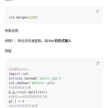
cv2.merge(
List
)
参数说明
参数1 ：待合并的通道数，
以 list 的形式输入
例程
#加载opencv
import
 cv2

src=cv2.imread(
'split.jpg'
)

cv2.imshow(
'before'
#调用通道分离
#将Blue通道数值修改为0
g[:] = 
0
#合并修改后的通道