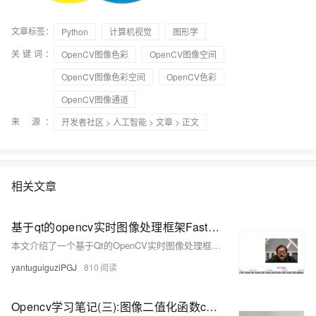
文章标签：
Python
计算机视觉
图形学
关键词：
OpenCV图像色彩
OpenCV图像空间
OpenCV图像色彩空间
OpenCV色彩
OpenCV图像通道
来 源：
开发者社区
>
人工智能
>
文章
> 正文
相关文章
基于qt的opencv实时图像处理框架FastCvLearn实战
本文介绍了一个基于Qt的OpenCV实时图像处理框架FastCvLearn，通过手撕代码的方式详细讲解了如何实现实时人脸马赛克等功能，并提供了结果展示和基础知识回顾。
yantuguiguziPGJ
810
Opencv学习笔记(三):图像二值化函数cv2.threshold函数详解