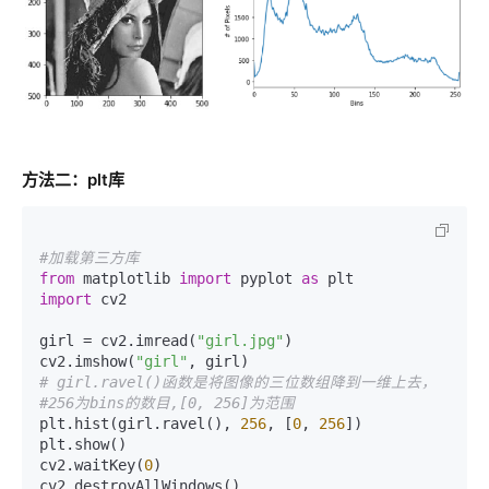
方法二：plt库
#加载第三方库
from
 matplotlib 
import
 pyplot 
as
import
 cv2

girl = cv2.imread(
"girl.jpg"
)

cv2.imshow(
"girl"
# girl.ravel()函数是将图像的三位数组降到一维上去，
#256为bins的数目,[0, 256]为范围
plt.hist(girl.ravel(), 
256
, [
0
, 
256
])

plt.show()

cv2.waitKey(
0
)

cv2.destroyAllWindows()