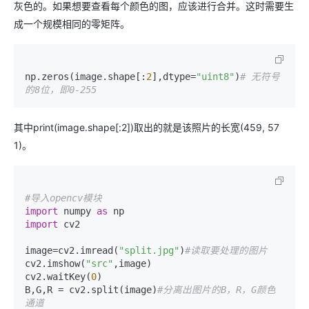
灰色的。如果想要查看每个颜色的图，应该进行合并。这时需要生
成一个规模相同的零矩阵。
np.zeros(image.shape[:
2
],dtype=
"uint8"
)
# 无符号
的8位，即0-255
其中print(image.shape[:2])取出的就是该照片的长宽(459, 57
1)。
#导入opencv模块
import
 numpy 
as
import
 cv2            

image=cv2.imread(
"split.jpg"
)
#读取要处理的图片
cv2.imshow(
"src"
,image)

cv2.waitKey(
0
)

B,G,R = cv2.split(image)
#分离出图片的B，R，G颜色
通道