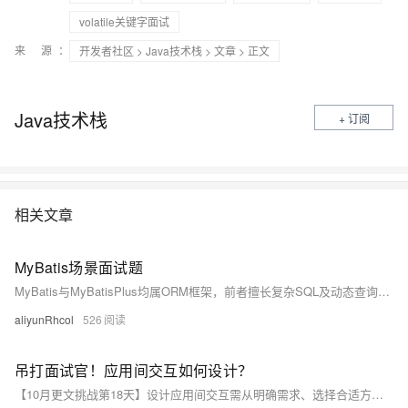
volatile关键字面试
来 源：
开发者社区
>
Java技术栈
>
文章
> 正文
Java技术栈
+ 订阅
相关文章
MyBatis场景面试题
MyBatis与MyBatisPlus均属ORM框架，前者擅长复杂SQL及动态查询，后者封装API简化单表操作。常用XML标签如if、foreach提升SQL灵活性。MyBatis支持一级（SqlSession级）与二级（NameSpace级）缓存，提升查询效率。#{}防SQL注入，${}用于动态表名等场景。
aliyunRhcol
526
吊打面试官！应用间交互如何设计？
【10月更文挑战第18天】设计应用间交互需从明确需求、选择合适方式、设计协议与数据格式、考虑安全性和权限管理、进行性能优化和测试五个方面入手。明确功能和用户需求，选择接口调用、消息队列、数据库共享或文件交换等方式，确保交互高效、安全、可靠。展示这些能力将在面试中脱颖而出。