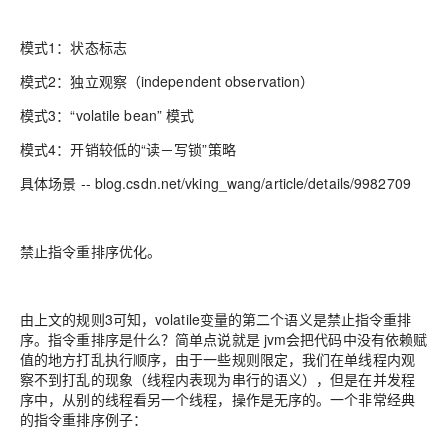
模式1：状态标志
模式2：独立观察（independent observation）
模式3：“volatile bean” 模式
模式4：开销较低的“读－写锁”策略
具体场景 -- blog.csdn.net/vking_wang/article/details/9982709
禁止指令重排序优化。
由上文的规则3可知，volatile变量的第二个语义是禁止指令重排
序。指令重排序是什么？简单点说就是 jvm会把代码中没有依赖赋
值的地方打乱执行顺序，由于一些规则限定，我们在单线程内观
察不到打乱的现象（线程内表现为串行的语义），但是在并发程
序中，从别的线程看另一个线程，操作是无序的。一个非常经典
的指令重排序例子：