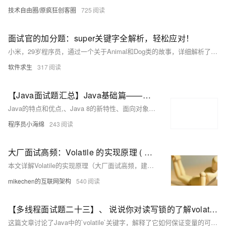
技术自由圈/原疯狂创客圈
725
面试官的加分题：super关键字全解析，轻松应对！
小米，29岁程序员，通过一个关于Animal和Dog类的故事，详细解析了Java中super关键字的多种用法，包括调用父类构造方法、访问父类成员变量及调用父类方法，帮助读者更好地理解和应用super，应对面试挑战。
软件求生
317
【Java面试题汇总】Java基础篇——基础、修饰符和关键字（2023版）
Java的特点和优点,、Java 8的新特性、面向对象、基本数据类型和引用类型、自动拆装箱与自动装箱、==与equals()的区别、为什么重写equals()就要重写hashcode()、抽象类和接口的区别、重载和重写的区别、四种引用方式、wt()和sleep()的区别、java方法是值传递还是引用传递？访问修饰符、static、final、this和super、volatile的用法及原理
程序员小海绵
243
大厂面试高频：Volatile 的实现原理 ( 图文详解 )
本文详解Volatile的实现原理（大厂面试高频，建议收藏），涵盖Java内存模型、可见性和有序性，以及Volatile的工作机制和源码案例。关注【mikechen的互联网架构】，10年+BAT架构经验倾囊相授。
mikechen的互联网架构
540
【多线程面试题二十三】、 说说你对读写锁的了解volatile关键字有什么用？
这篇文章讨论了Java中的`volatile`关键字，解释了它如何保证变量的可见性和禁止指令重排，以及它不能保证复合操作的原子性。