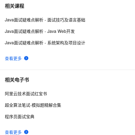
Python深度学习面试：CNN、RNN与Transformer详解
11
7
相关课程
Java面试疑难点解析 - 面试技巧及语言基础
10年Java面试总结：Java程序员面试必备的面试技巧
5
8
Java面试疑难点解析 - Java Web开发
Google 历年笔试面试30题
9
9
Java面试疑难点解析 - 系统架构及项目设计
给面试官上一课：HTTPS是先进行TCP三次握手，再进
15
10
查看更多
行TLS四次握手
相关电子书
阿里云技术面试红宝书
超全算法笔试-模拟题精解合集
程序员面试宝典
查看更多