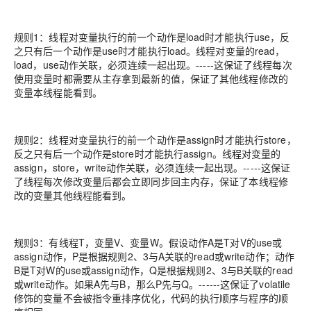
规则1：线程对变量执行的前一个动作是load时才能执行use，反
之只有后一个动作是use时才能执行load。线程对变量的read，
load，use动作关联，必须连续一起出现。-----这保证了线程每次
使用变量时都需要从主存拿到最新的值，保证了其他线程修改的
变量本线程能看到。
规则2：线程对变量执行的前一个动作是assign时才能执行store，
反之只有后一个动作是store时才能执行assign。线程对变量的
assign，store，write动作关联，必须连续一起出现。-----这保证
了线程每次修改变量后都会立即同步回主内存，保证了本线程修
改的变量其他线程能看到。
规则3：有线程T，变量V、变量W。假设动作A是T对V的use或
assign动作，P是根据规则2、3与A关联的read或write动作；动作
B是T对W的use或assign动作，Q是根据规则2、3与B关联的read
或write动作。如果A先与B，那么P先与Q。------这保证了volatile
修饰的变量不会被指令重排序优化，代码的执行顺序与程序的顺