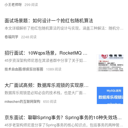
小王老师呀
299
面试场景题：如何设计一个抢红包随机算法
本文详细解析了抢红包随机算法的设计与实现，涵盖三种解法：随机分配法、二倍均值法和线段切割法。随机分配法通过逐次随机分配金额确保总额不变，但易导致两极分化；二倍均值法优化了金额分布，使每次抢到的金额更均衡；线段切割法则将总金额视为线段，通过随机切割点生成子金额，手气最佳金额可能更高。代码示例清晰，结果对比直观，为面试中类似算法题提供了全面思路。
卷福同学
2248
招行面试：10Wqps场景，RocketMQ 顺序消费 的性能 如何提升 ？
45岁资深架构师尼恩在其读者群中分享了关于如何提升RocketMQ顺序消费性能的高并发面试题解析。面对10W QPS的高并发场景，尼恩详细讲解了RocketMQ的调优策略，包括专用方案如增加ConsumeQueue数量、优化Topic设计等，以及通用方案如硬件配置（CPU、内存、磁盘、网络）、操作系统调优、Broker配置调整、客户端配置优化、JVM调优和监控与日志分析等方面。通过系统化的梳理，帮助读者在面试中充分展示技术实力，获得面试官的认可。相关真题及答案将收录于《尼恩Java面试宝典PDF》V175版本中，助力求职者提高架构、设计和开发水平。
技术自由圈/原疯狂创客圈
1089
大厂面试高频：数据库乐观锁的实现原理、以及应用场景
数据库乐观锁是必知必会的技术栈，也是大厂面试高频，十分重要，本文解析数据库乐观锁。关注【mikechen的互联网架构】，10年+BAT架构经验分享。
mikechen的互联网架构
650
京东面试：聊聊Spring事务？Spring事务的10种失效场景？加入型传播和嵌套型传播有什么区别？
45岁老架构师尼恩分享了Spring事务的核心知识点，包括事务的两种管理方式（编程式和声明式）、@Transactional注解的五大属性（transactionManager、propagation、isolation、timeout、readOnly、rollbackFor）、事务的七种传播行为、事务隔离级别及其与数据库隔离级别的关系，以及Spring事务的10种失效场景。尼恩还强调了面试中如何给出高质量答案，推荐阅读《尼恩Java面试宝典PDF》以提升面试表现。更多技术资料可在公众号【技术自由圈】获取。