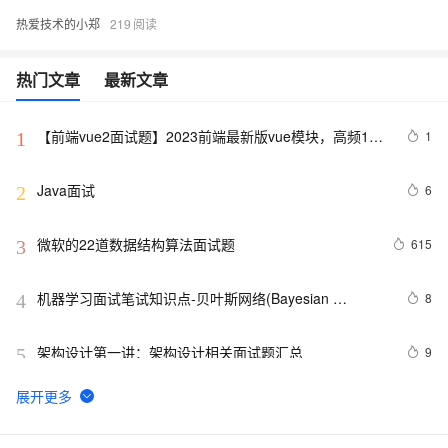
热爱技术的小郑
219
热门文章
最新文章
【前端vue2面试题】2023前端最新版vue模块，高频17
1
1
问(上)
Java面试
6
2
微软的22道数据结构算法面试题
615
3
机器学习面试笔试知识点-贝叶斯网络(Bayesian 
8
4
Network) 、马尔科夫(Markov) 和主题模型(T M)1
架构设计第一讲：架构设计相关面试题汇总
9
5
揭秘CSS布局神器：vw/vh、rem、%与px大PK，掌握它
5
6
们，让你的网页设计秒变高大上，面试难题迎刃而解！