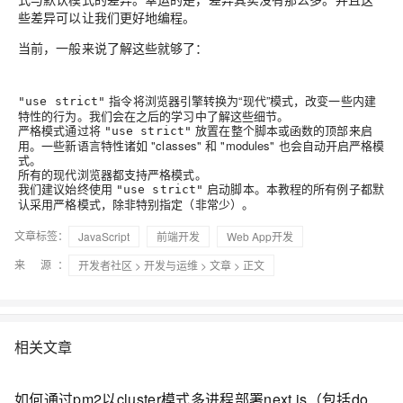
些差异可以让我们更好地编程。
当前，一般来说了解这些就够了：
指令将浏览器引擎转换为“现代”模式，改变一些内建
"use strict"
特性的行为。我们会在之后的学习中了解这些细节。
严格模式通过将
放置在整个脚本或函数的顶部来启
"use strict"
用。一些新语言特性诸如 "classes" 和 "modules" 也会自动开启严格模
式。
所有的现代浏览器都支持严格模式。
我们建议始终使用
启动脚本。本教程的所有例子都默
"use strict"
认采用严格模式，除非特别指定（非常少）。
文章标签：
JavaScript
前端开发
Web App开发
来 源：
开发者社区
>
开发与运维
>
文章
> 正文
相关文章
如何通过pm2以cluster模式多进程部署next.js（包括docker下的部署）