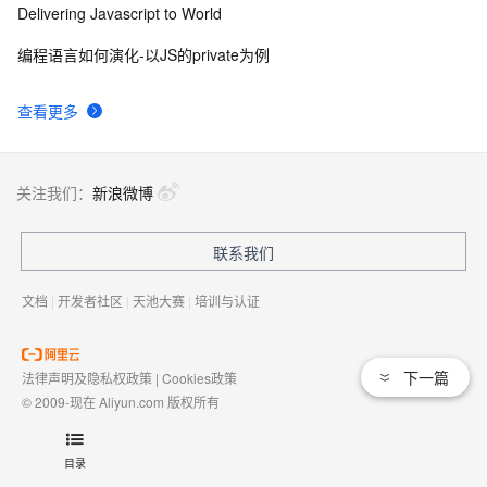
Delivering Javascript to World
编程语言如何演化-以JS的private为例
查看更多
关注我们：
新浪微博
联系我们
文档
|
开发者社区
|
天池大赛
|
培训与认证
下一篇
法律声明及隐私权政策
|
Cookies政策
© 2009-现在 Aliyun.com 版权所有
增值电信业务经营许可证：
浙B2-20080101
域名注册服务机构许可：
浙D3-20210002
目录
浙公网安备 33010602009975号
浙B2-20080101-4