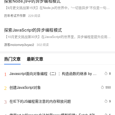
探索Node.js中的异步编程模式
【9月更文挑战第15天】在Node.js的世界中，“一切皆异步”不仅是一句口号，更是其设计哲学的核心。本文将带你深入理解Node.js中异步编程的几种主要模式，包括经典的回调函数、强大的Promise对象、以及简洁的async/await结构。我们将通过实例代码来展示每种模式的使用方式和优缺点，帮助你更好地掌握Node.js异步编程的精髓。无论你是Node.js新手还是有一定经验的开发者，这篇文章都能给你带来新的启示和思考。让我们一起开启Node.js异步编程的探索之旅吧！
历年考试不作弊
229
探索JavaScript的异步编程模式
【10月更文挑战第33天】在JavaScript的世界里，异步编程是提升应用性能和用户体验的关键。本文将带你深入理解异步编程的核心概念，并展示如何在实际开发中运用这些知识来构建更流畅、响应更快的Web应用程序。从回调函数到Promises，再到async/await，我们将一步步解锁JavaScript异步编程的秘密，让你轻松应对各种复杂的异步场景。
游客moiomvrp3vyac2
302
热门文章
最新文章
Javascript面向对象编程（二）：构造函数的继承 by 阮
8
1
一峰
创建JavaScript对象
550
2
在IE下的JS编程需注意的内存释放问题
9
3
5