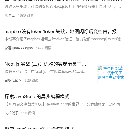
通过这些步骤，可以确保您的Next.js应用在多核服务器上高效运行，并且在Docker环境中实现高效的容器化管理。
蓝易云
1689
mapbox没有token/token失效，地图闪烁后变空白，报错Error: A valid Mapbox access token is required to use Mapbox GL JS.
本博客介绍了mapbox如何去除token验证，暴力破解mapbox的token验证机制。一劳永逸解决mapbox地图闪现一下然后变成空白，报错Error: A valid Mapbox access token is required to use Mapbox GL JS.的方法，还介绍了类似问题的具体解决思路。 只有锻炼思维才能可持续地解决问题，只有思维才是真正值得学习和分享的核心要素。如果这篇博客能给您带来一点帮助，麻烦您点个赞支持一下，还可以收藏起来以备不时之需，有疑问和错误欢迎在评论区指出~
游客lijmi4663rgsa
1427
Next.js 实战 (三)：优雅的实现暗黑主题模式
这篇文章介绍了在Next.js中实现暗黑模式的具体步骤。首先，需要安装next-themes库。然后，在/components/ThemeProvider/index.tsx文件中新增ThemeProvider组件，并在/app/layout.tsx文件中注入该组件。如果想要加入过渡动画，可以修改代码实现主题切换时的动画效果。最后，需要在需要的位置引入ThemeModeButton组件，实现暗黑模式的切换。
白雾茫茫丶
626
探索JavaScript的异步编程模式
【10月更文挑战第40天】在JavaScript的世界里，异步编程是一道不可或缺的风景线。它允许我们在等待慢速操作（如网络请求）完成时继续执行其他任务，极大地提高了程序的性能和用户体验。本文将深入浅出地探讨Promise、async/await等异步编程技术，通过生动的比喻和实际代码示例，带你领略JavaScript异步编程的魅力所在。
技术混子
223
探索JavaScript中的异步编程模式