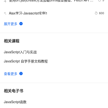
使用ort.js的create方法加载onnx模型报错：Fetch API 
4
cannot load file…… URL scheme “file“ is not supported.
Ajax学习-Javascript实例1
600
5
【01】完成新年倒计时页面-蛇年新年快乐倒计时领取礼
8
6
物放烟花html代码优雅草科技央千澈写采用
html5+div+CSS+JavaScript-优雅草卓伊凡-做一条关于新
JavaScript 技术篇-js获取表格元素tr、th、td相对于父节
4
7
相关课程
年的代码分享给你们-为了C站的分拼一下子
点的索引。
JavaScript入门与实战
JavaScript中的Math对象
665
8
JavaScript 自学手册文档教程
详细js 正则的解释
652
9
查看更多
javascript：FF/Chrome 与 IE 动态加载元素的区别
590
10
相关电子书
JavaScript函数