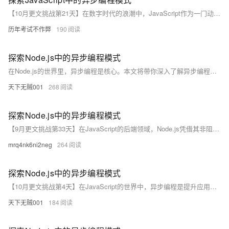
【10月更文挑战第21天】在数字时代的浪潮中，JavaScript作为一门动态的、解释型的编程语言，以其卓越的灵活性和强大的功能在Web开发领域扮演着举足轻重的角色。本篇文章旨在深入探讨JavaScript中的异步编程模式，揭示其背后的原理和实践方法。通过分析回调函数、Promise对象以及async/await语法糖等关键技术点，我们将一同揭开JavaScript异步编程的神秘面纱，领略其带来的非阻塞I/O操作的魅力。让我们跟随代码的步伐，开启一场关于时间、性能与用户体验的奇妙之旅。
历年考试不作弊
190
探索Node.js中的异步编程模式
在Node.js的世界里，异步编程是核心。本文将带你深入了解异步编程的精髓，通过代码示例和实际案例分析，我们将一起掌握事件循环、回调函数、Promises以及async/await等关键概念。准备好迎接挑战，让你的Node.js应用飞起来！
天下无贼001
268
探索Node.js中的异步编程模式
【9月更文挑战第33天】在JavaScript的后端领域，Node.js凭借其非阻塞I/O和事件驱动的特性，成为高性能应用的首选平台。本文将深入浅出地探讨Node.js中异步编程的核心概念、Promise对象、Async/Await语法以及它们如何优化后端开发的效率和性能。
mrq4nk6ni2neg
264
探索Node.js中的异步编程模式
【10月更文挑战第4天】在JavaScript的世界中，异步编程是提升应用性能和用户体验的关键。本文将深入探讨Node.js中异步编程的几种模式，包括回调函数、Promises、async/await，并分享如何有效利用这些模式来构建高性能的后端服务。
天下无贼001
184