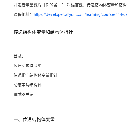
存储
天池大赛
Qwen3.7-Plus
云解析DNS
解决方案免费试用 新老
开发者学堂课程【
你的第一门 C 语言课
：
传递结构体变量和结构
电子合同
最高领取价值200元试用
能看、能想、能动手的多模
安全
网络与CDN
AI 算法大赛
课程地址：
https://developer.aliyun.com/learning/course/444/d
畅捷通
大数据开发治理平台 Data
AI 产品 免费试用
网络
安全
云开发大赛
Qwen3-VL-Plus
Tableau 订阅
1亿+ 大模型 tokens 和 
传递结构体变量和结构体指针
可观测
入门学习赛
中间件
AI空中课堂在线直播课
云防火墙
140+云产品 免费试用
上云与迁云
云原生的云上边界网络安全
产品新客免费试用，最长1
数据库
生态解决方案
大模型服务
目录：
企业出海
大模型ACA认证体验
大数据计算
助力企业全员 AI 认知与能
行业生态解决方案
传递结构体变量
千问AI平台-Token Plan
政企业务
媒体服务
开发者生态解决方案
传递指向结构体变量指针
企业服务与云通信
千问AI平台-模型体验
动态申请结构体
AI 开发和 AI 应用解决
在线体验全尺寸、多种模态
域名与网站
建成图书馆
Happy 系列大模型
终端用户计算
Serverless
一、传递结构体变量
开发工具