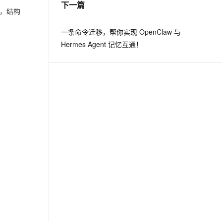
下一篇
，结构
息提取
与 AI 智能体进行实时音视频通话
一条命令迁移，帮你实现 OpenClaw 与
从文本、图片、视频中提取结构化的属性信息
构建支持视频理解的 AI 音视频实时通话应用
Hermes Agent 记忆互通！
t.diy 一步搞定创意建站
构建大模型应用的安全防护体系
通过自然语言交互简化开发流程,全栈开发支持
通过阿里云安全产品对 AI 应用进行安全防护