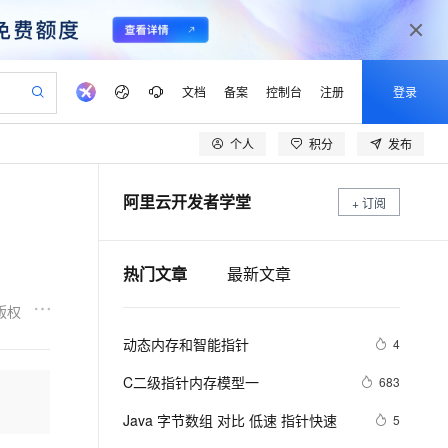
文档
备案
控制台
注册
登录
个人
积分
发布
验
作计划
器
AI 活动
专业服务
服务伙伴合作计划
开发者社区
加入我们
产品动态
服务平台百炼
阿里云 OPC 创新助力计划
阿里云开发者学堂
一站式生成采购清单，支持单品或批量购买
+ 订阅
io：打造专属 AI 语音助手
S产品伙伴计划（繁花）
峰会
CS
造的大模型服务与应用开发平台
一句话生成原生可编辑精美 PPT 文稿
AI 生产力先锋
Al MaaS 服务伙伴赋能合作
域名
博文
Careers
至高可申请百万元
Qwen3.8-Max 模型上线
开启高性价比 AI 编程新体验
弹性可伸缩的云计算服务
Qwen-Audio-3.0-Realtime 端到端实时语音角色扮演
输入一句话想法, 轻松生成专业的 PPT
先锋实践拓展 AI 生产力的边界
Token 补贴，五大权
计划
海大会
伙伴信用分合作计划
商标
问答
社会招聘
热门文章
最新文章
益加速 OPC 成功
eek-V4-Pro
SS
一键部署幻兽帕鲁游戏服务器
飞天发布时刻
HOT
Open Search 向量检索版支
划
备案
电子书
校园招聘
pSeek-V4-Pro
视频创作，一键激活电商全链路生产力
稳定、安全、高性价比、高性能的云存储服务
一键购买专属联机服务器，轻松开启游戏
所见，即是所愿
持视频检索 Pipeline 功能
更多支持
版权
划
公司注册
镜像站
视频生成
语音识别与合成
专属 QwenPaw
漫剧工坊：一站式动画创作平台
AI 实训营
HOT
应用身份服务 (IDaaS)
动态内存和智能指针
4
合作伙伴培训与认证
划
上云迁移
站生成，高效打造优质广告素材
全接入的云上超级电脑
从聊天伙伴进化为能主动干活的本地数字员工
快速生产连贯的高质量长漫剧
从基础到进阶，Agent 创客手把手教你
OpenClaw 管理能力上线
lScope
我要反馈
e-1.1-T2V
Qwen3-TTS-Flash
C二级指针内存模型一
683
查询合作伙伴
n Alibaba Cloud ISV 合作
代维服务
建企业门户网站
10 分钟搭建微信、支付宝小程序
MaxCompute MaxFrame 提
畅细腻的高质量视频
离线语音合成大模型，多语言方言自适应，低延迟高稳定
创新加速
ope
Java 字节数组 对比 低速 指针快速
登录合作伙伴管理后台
我要建议
5
站，无忧落地极速上线
以可视化方式快速构建移动和 PC 门户网站
国内短信简单易用，安全可靠，秒级触达，全球覆盖200+国家和地区。
高效部署网站，快速应用到小程序
供自动弹性内存功能