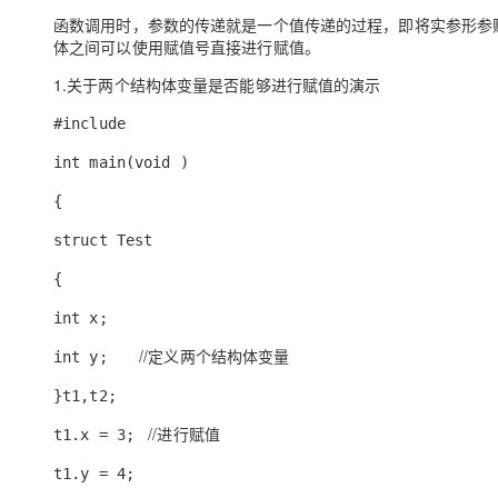
大模型解决方案
函数调用时，参数的传递就是一个值传递的过程，即将实参形参
迁移与运维管理
体之间可以使用赋值号直接进行赋值。
快速部署 Dify，高效搭建 
1.关于两个结构体变量是否能够进行赋值的演示
专有云
#include
10 分钟在聊天系统中增加
int main(void )
{
struct Test
{
int x;
//定义两个结构体变量
int y;
}t1,t2;
//进行赋值
t1.x = 3;
t1.y = 4;