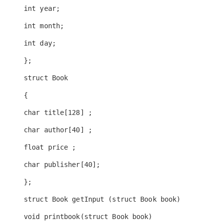
int year;
int month;
int day;
};
struct Book
{
char title[128] ;
char author[40] ;
float price ;
char publisher[40];
};
struct Book getInput (struct Book
book
)
void printbook(struct Book book)