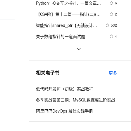
安全
我要投诉
e-1.1-I2V
Cosyvoice-V3-Flash
Python与C交互之指针，一篇文章搞
6
PolarDB
上云场景组合购
Milvus 弹性伸缩功能新增节
伴
懂内核编程 
漫剧创作，剧本、分镜、视频高效生成
100%兼容MySQL、PostgreSQL，兼容Oracle，支持集中和分布式
覆盖90%+业务场景，专享组合折扣价
点支持范围
畅自然，细节丰富
高表现力语音合成大模型，语音克隆听感自然
VPN
【C进阶】第十二篇——指针(二)(函
2
数指针+函数指针数组+回调函数)
ernetes 版 ACK
云聚AI 严选权益
AI 原生数据库服务发布
SSL 证书
智能指针shared_ptr【无锁设计基
2V
Fun-ASR
532
，一键激活高效办公新体验
理容器应用的 K8s 服务
精选AI产品，从模型到应用全链提效
Agent 数据网关
于GCC】
文戏情感细腻自然，动作戏激烈拳拳到肉，实现更强表演能力
支持中英文自由切换，具备更强的噪声鲁棒性
堡垒机
关于数组指针的一道面试题
4
AI 用量加速计划
云原生数据库 PolarDB
防火墙
、识别商机，让客服更高效、服务更出色。
新老同享，达量后返
Agentic Database 发布
C 语言中指针数组与数组指针的辨析
8
与应用
主机安全
应用
函数指针和回调函数
5
千问办公
NEW
进一步理解指针：一维数组和二维数
3
AI 应用及服务市场
相关电子书
更多
的智能体编程平台
一站式AI生产力平台
组转换
AI 应用
伶鹊
低代码开发师（初级）实战教程
企业级人与Agent协作平台，接入和调度多个数字员工
智能客服平台，对话机器人、对话分析、智能外呼
大模型
冬季实战营第三期：MySQL数据库进阶实战
大模型服务平台百炼 - 全妙
自然语言处理
阿里巴巴DevOps 最佳实践手册
应用创作平台
多模态内容创作工具，已接入 DeepSeek
数据标注
机器学习