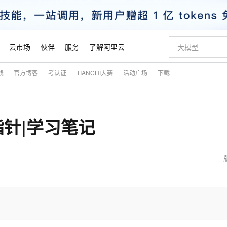
云市场
伙伴
服务
了解阿里云
践
官方博客
考认证
TIANCHI大赛
活动广场
下载
AI 特惠
数据与 API
成为产品伙伴
企业增值服务
最佳实践
价格计算器
AI 场景体
基础软件
产品伙伴合
阿里云认证
市场活动
配置报价
大模型
自助选配和估算价格
新方式
睿译宝，AI翻译排版一步到位
智启 AI 普惠权益
产品生态集成认证中心
企业支持计划
云上春晚
域名与网站
千问官方 MaaS 平台，为开发者和 Agent 而生，新用户赠送 1 亿 + tokens 额度
Qwen Aud
AI Coding
阿里云Maa
2026 阿里云
云服务器 E
为企业打
数据集
Windows
大模型认证
模型
NEW
NEW
针|学习笔记
交付可用成果
值低价云产品抢先购
上传文档即自动完成翻译和格式还原
至高享 1亿+免费 tokens，加速 Al 应用落地
提供智能易用的域名与建站服务
智能编程，一键
安全可靠、
产品生态伙伴
专家技术服务
云上奥运之旅
弹性计算合作
阿里云中企出
手机三要素
宝塔 Linux
全部认证
价格优势
有专属领域专家
GLM-5.2：长任务时代开源旗舰模型
阿里云 OPC 创新助力计划
千问大模型
即刻拥有 DeepS
AI 电商营销
对象存储 O
大模型
产品生态伙伴工作台
企业增值服务台
云栖战略参考
云存储合作计
云栖大会
身份实名认证
CentOS
训练营
推动算力普惠，释放技术红利
最高返9万
多领域专家智能体,一键组建 AI 虚拟交付团队
快速构建应用程序和网站，即刻迈出上云第一步
至高百万元 Token 补贴，加速一人公司成长
多元化、高性能、安全可靠的大模型服务
真正可用的 1M 上下文,一次完成代码全链路开发
轻松解锁专属 Dee
从图文生成到
云上的中国
数据库合作计
活动全景
短信
Docker
图片和
站式影视创作平台
Hermes Agent，打造自进化智能体
Token Plan 模型订阅计划
数字证书管理服务（原SSL证书）
5 分钟轻松部署
AI 广告创作
无影云电脑
企业成长
NEW
信息公告
看见新力量
云网络合作计
OCR 文字识别
JAVA
证享300元代金券
可视化编排打通从文字构思到成片全链路闭环
全托管，含MySQL、PostgreSQL、SQL Server、MariaDB多引擎
自主进化，持久记忆，越用越聪明
Qwen3.8-Max 首发尝鲜，限时加量 10 倍，夜间低至2折
实现全站HTTPS，呈现可信的WEB访问
图文、视频一
随时随地安
魔搭 Mode
Kimi-K3
HappyHors
NEW
loud
服务实践
官网公告
金融模力时刻
Salesforce O
版
发票查验
全能环境
Claude Code + GStack 打造工程团队
千问办公，限时限量积分加倍
Qoder
低代码高效构
AI 建站
短信服务
型
NEW
作计划
Kimi 最新旗舰模型，长程编程与推理利器
让文字生成流
计划
创新中心
魔搭 ModelSc
健康状态
理服务
让AI从“聊天伙伴”进化为能干活的“数字员工”
安装技能 GStack，拥有专属 AI 工程团队
你的AI工作搭子，覆盖日常办公高频场景
面向真实软件的智能体编程平台
0 代码专业建
客户案例
天气预报查询
操作系统
态合作计划