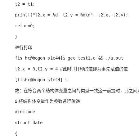
t2 = t1;
printf("t2.x = %d, t2.y = %d\n", t2.x, t2.y);
return0;
}
进行打印
fis hc@bogon s1e44]$ gcc test1.c && ./a.out
//此时t1打印的值即为事先赋值的值
t2.x = 3,t2.y = 4
[fishc@bogon s1e44] s
故：在符合两个结构体变量之间的类型一致这一前提时，此之间
2.将结构体变量作为参数进行传递
#include
struct Date
{