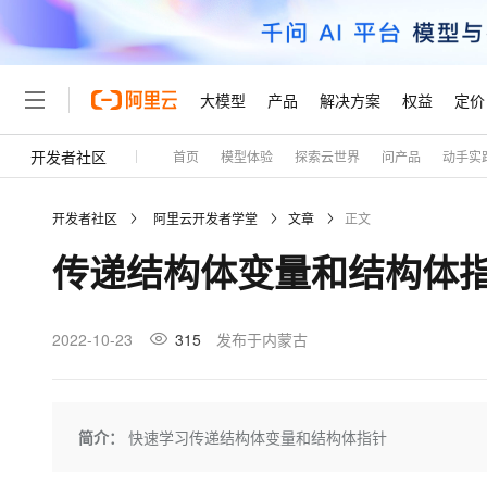
大模型
产品
解决方案
权益
定价
开发者社区
首页
模型体验
探索云世界
问产品
动手实
大模型
产品
解决方案
权益
定价
云市场
伙伴
服务
了解阿里云
精选产品
精选解决方案
普惠上云
产品定价
精选商城
成为销售伙伴
售前咨询
为什么选择阿里云
千问AI平台
开发者社区
阿里云开发者学堂
文章
正文
了解云产品的定价详情
大模型服务平台百炼
千问办公，解锁你的工作
普惠上云 官方力荐
分销伙伴
在线服务
网站建设
什么是云计算
大
传递结构体变量和结构体指
大模型服务与应用平台
企业级Agent产品，直接
云服务器38元/年起，超
咨询伙伴
多端小程序
技术领先
云上成本管理
售后服务
轻量应用服务器
Agency Agents：拥
官方推荐返现计划
大模型
精选产品
精选解决方案
Salesforce 国际版订阅
稳定可靠
管理和优化成本
推荐新用户得奖励，单订单
销售伙伴合作计划
2022-10-23
315
发布于内蒙古
自助服务
友盟天域
安全合规
人工智能与机器学习
AI
文本生成
云数据库 RDS
HappyHorse 打造一
云工开物
无影生态合作计划
在线服务
观测云
分析师报告
高校专属算力普惠，学生认
计算
互联网应用开发
Qwen3.8-Max
HOT
Salesforce On Alibaba C
工单服务
Tuya 物联网平台阿里云
研究报告与白皮书
人工智能平台 PAI
快速拥有专属 OpenClaw
简介：
快速学习传递结构体变量和结构体指针
大模
Consulting Partner 合
大数据
容器
智能体时代全能旗舰模型
免费试用
短信专区
一站式AI开发、训练和推
蓝凌 OA
AI 大模型销售与服务生
现代化应用