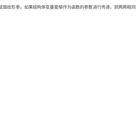
赋值给形参。如果结构体变量能够作为函数的参数进行传递，则两两相同
AI 应用
10分钟微调：让0.6B模型媲美235B模
多模态数据信
型
依托云原生高可用架构,实现Dify私有化部署
用1%尺寸在特定领域达到大模型90%以上效果
一个 AI 助手
超强辅助，Bol
即刻拥有 DeepSeek-R1 满血版
在企业官网、通讯软件中为客户提供 AI 客服
多种方案随心选，轻松解锁专属 DeepSeek