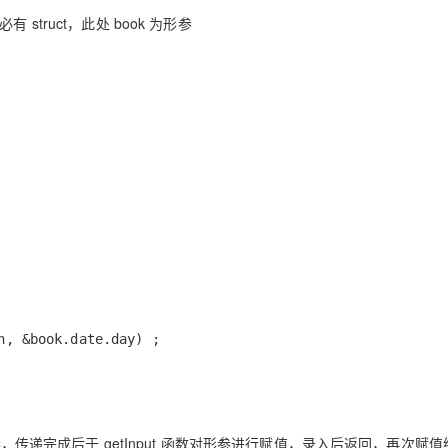
有 struct，此处 book 为形参
h, &book.date.day) ;
实参，传递完成后于 getInput 函数对形参进行赋值，录入后返回，再次赋值给