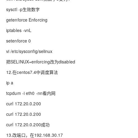
sysctl -p生效数字
getenforce Enforcing
iptables -vnL
setenforce 0
vi /etc/sysconfig/selinux
把SELINUX=enforcing改为disabled
12.在centos7.4中调度算法
ip a
tcpdum -i eth0 -nn看内网
curl 172.20.0.200
curl 172.20.0.200
curl 172.20.0.200成功
13.改端口，在192.168.30.17