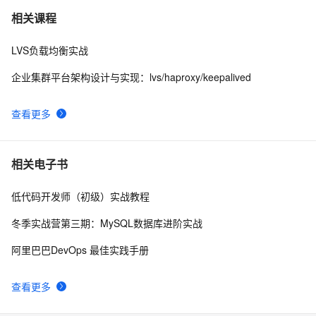
lvs-dr简单配置
1
7
相关课程
LVS负载均衡实战
LVS原理详解
2
8
企业集群平台架构设计与实现：lvs/haproxy/keepalived
Ubuntu LVS DR模式生产环境部署					
10
9
推荐
查看更多
再来，LVS+KEEPALIVED
2
10
相关电子书
低代码开发师（初级）实战教程
冬季实战营第三期：MySQL数据库进阶实战
阿里巴巴DevOps 最佳实践手册
查看更多