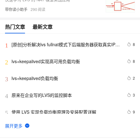
带你读小助手
290
热门文章
最新文章
[原创]分析解决lvs fullnat模式下后端服务器获取真实IP地
8
1
址异常问题
lvs+keepalived实现高可用负载均衡
8
2
lvs+keepalived负载均衡
2
3
原来在企业写的LVS的监控脚本
3
4
使用 LVS 实现负载均衡原理及安装配置详解
9
5
重启fastdfs脚本，前端lvs
4
6