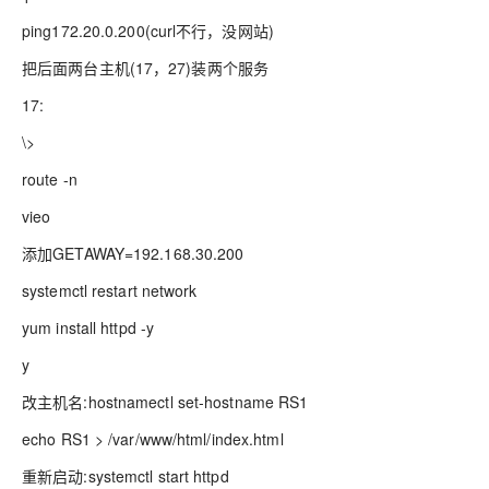
ping172.20.0.200(curl不行，没网站)
把后面两台主机(17，27)装两个服务
17:
\>
route -n
vieo
添加GETAWAY=192.168.30.200
systemctl restart network
yum install httpd -y
y
改主机名:hostnamectl set-hostname RS1
echo RS1 > /var/www/html/index.html
重新启动:systemctl start httpd