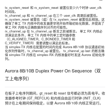
tx_system_reset 和 rx_system_reset 被置位至少六个时钟 user_clk
时间段。
tx_channel_up 和 rx_channel_up 在三个 user_clk 周期后被置低。
rx_system_reset 被置低（或）在 tx_system_reset 被置低后释放。这
确保了单工 TX 内核中的收发器更早地开始传输初始化数据，并提高了
单工 RX 内核与正确数据序列对齐的可能性。
rx_channel_up 在 tx_channel_up 断言之前被断言。 单工 RX 内核必
须满足此条件，单工 TX 内核中的单工定时器参数
（C_ALIGNED_TIMER、C_BONDED_TIMER 和
C_VERIFY_TIMER）需要调整以满足此标准。
当 simplex-TX 内核在配置的时间内完成 Aurora 8B/10B 协议通道初始
化序列传输时，tx_channel_up 被置位。 tx_channel_up last 的断言确
保 simplex-TX 内核在 simplex-RX 内核准备好时发送 Aurora 初始化序
列。
Aurora 8B/10B Duplex Power On Sequence（双
工上电序列）
在板子上电序列期间，gt_reset 和 reset 信号都必须为高电平。收
发器参考时钟 (GT_REFCLK) 和内核自由运行时钟 (INIT_CLK)
预计在上电期间保持稳定，以便 Aurora 8B/10B 内核正常运行。