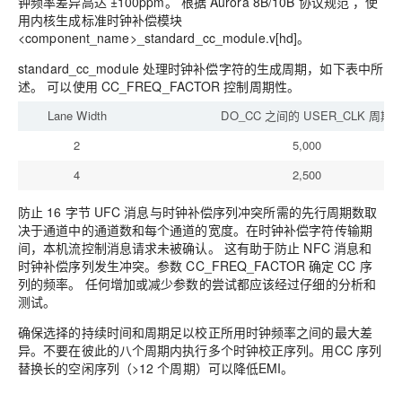
钟频率差异高达 ±100ppm。 根据 Aurora 8B/10B 协议规范 ，使
用内核生成标准时钟补偿模块
<component_name>_standard_cc_module.v[hd]。
standard_cc_module 处理时钟补偿字符的生成周期，如下表中所
述。 可以使用 CC_FREQ_FACTOR 控制周期性。
Lane Width
DO_CC 之间的 USER_CLK 周期
2
5,000
4
2,500
防止 16 字节 UFC 消息与时钟补偿序列冲突所需的先行周期数取
决于通道中的通道数和每个通道的宽度。在时钟补偿字符传输期
间，本机流控制消息请求未被确认。 这有助于防止 NFC 消息和
时钟补偿序列发生冲突。
参数 CC_FREQ_FACTOR 确定 CC 序
列的频率。 任何增加或减少参数的尝试都应该经过仔细的分析和
测试。
确保选择的持续时间和周期足以校正所用时钟频率之间的最大差
异。不要在彼此的八个周期内执行多个时钟校正序列。用CC 序列
替换长的空闲序列（>12 个周期）可以降低EMI。