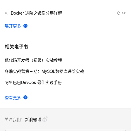
Docker 进阶之镜像分层详解
26
5
GET 请求和 POST 请求的安全性有何区别？
10
6
hdu 3015 Disharmony Trees
559
7
相关电子书
低代码开发师（初级）实战教程
perl--CGI编程之Apache服务器安装配置
1
8
冬季实战营第三期：MySQL数据库进阶实战
如何绑定多个action到一个slot
456
9
阿里巴巴DevOps 最佳实践手册
结构struct(值类型)在实际应用要注意的二点:
620
10
查看更多
关注我们：
新浪微博