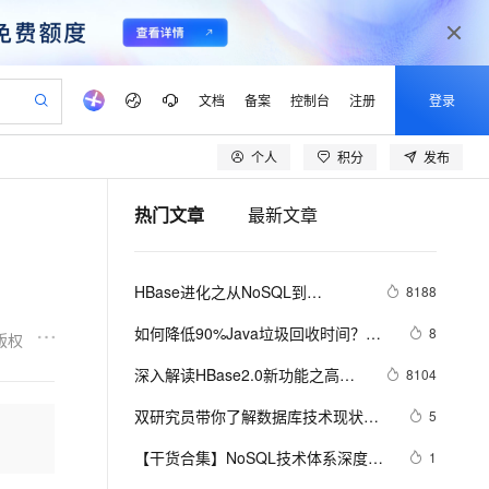
文档
备案
控制台
注册
登录
个人
积分
发布
验
作计划
器
AI 活动
专业服务
服务伙伴合作计划
开发者社区
加入我们
产品动态
服务平台百炼
阿里云 OPC 创新助力计划
热门文章
最新文章
一站式生成采购清单，支持单品或批量购买
io：打造专属 AI 语音助手
S产品伙伴计划（繁花）
峰会
CS
造的大模型服务与应用开发平台
一句话生成原生可编辑精美 PPT 文稿
AI 生产力先锋
Al MaaS 服务伙伴赋能合作
域名
博文
Careers
至高可申请百万元
Qwen3.8-Max 模型上线
开启高性价比 AI 编程新体验
弹性可伸缩的云计算服务
Qwen-Audio-3.0-Realtime 端到端实时语音角色扮演
输入一句话想法, 轻松生成专业的 PPT
先锋实践拓展 AI 生产力的边界
Token 补贴，五大权
计划
海大会
伙伴信用分合作计划
商标
问答
社会招聘
HBase进化之从NoSQL到
8188
益加速 OPC 成功
eek-V4-Pro
SS
一键部署幻兽帕鲁游戏服务器
飞天发布时刻
HOT
Open Search 向量检索版支
划
备案
电子书
校园招聘
NewSQL，凤凰涅槃成就Phoenix
pSeek-V4-Pro
视频创作，一键激活电商全链路生产力
稳定、安全、高性价比、高性能的云存储服务
一键购买专属联机服务器，轻松开启游戏
所见，即是所愿
持视频检索 Pipeline 功能
更多支持
如何降低90%Java垃圾回收时间？以
8
版权
划
公司注册
镜像站
视频生成
语音识别与合成
阿里HBase的GC优化实践为例
专属 QwenPaw
漫剧工坊：一站式动画创作平台
AI 实训营
HOT
应用身份服务 (IDaaS)
深入解读HBase2.0新功能之高可
8104
合作伙伴培训与认证
划
上云迁移
站生成，高效打造优质广告素材
全接入的云上超级电脑
从聊天伙伴进化为能主动干活的本地数字员工
快速生产连贯的高质量长漫剧
从基础到进阶，Agent 创客手把手教你
OpenClaw 管理能力上线
用读Region Replica
lScope
我要反馈
e-1.1-T2V
Qwen3-TTS-Flash
双研究员带你了解数据库技术现状，
5
查询合作伙伴
n Alibaba Cloud ISV 合作
代维服务
建企业门户网站
10 分钟搭建微信、支付宝小程序
MaxCompute MaxFrame 提
及阿里云为什么要推出HBase
畅细腻的高质量视频
离线语音合成大模型，多语言方言自适应，低延迟高稳定
创新加速
【干货合集】NoSQL技术体系深度解
ope
登录合作伙伴管理后台
1
我要建议
站，无忧落地极速上线
以可视化方式快速构建移动和 PC 门户网站
国内短信简单易用，安全可靠，秒级触达，全球覆盖200+国家和地区。
高效部署网站，快速应用到小程序
供自动弹性内存功能
读系列（三）：HBase，海量数据存