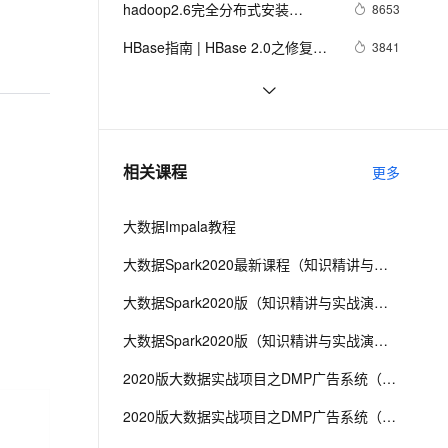
安全
hadoop2.6完全分布式安装
我要投诉
e-1.1-I2V
Cosyvoice-V3-Flash
8653
PolarDB
上云场景组合购
Milvus 弹性伸缩功能新增节
储、超高并发量场景下的NoSQL利器
伴
HBase1.1
漫剧创作，剧本、分镜、视频高效生成
100%兼容MySQL、PostgreSQL，兼容Oracle，支持集中和分布式
覆盖90%+业务场景，专享组合折扣价
点支持范围
畅自然，细节丰富
高表现力语音合成大模型，语音克隆听感自然
VPN
HBase指南 | HBase 2.0之修复工
3841
具HBCK2运维指南
ernetes 版 ACK
云聚AI 严选权益
AI 原生数据库服务发布
SSL 证书
系统设计之ES和Hbase的结合使用设
3
2V
Fun-ASR
，一键激活高效办公新体验
理容器应用的 K8s 服务
精选AI产品，从模型到应用全链提效
Agent 数据网关
计
文戏情感细腻自然，动作戏激烈拳拳到肉，实现更强表演能力
支持中英文自由切换，具备更强的噪声鲁棒性
堡垒机
Python编程：happybase读写HBase
6
AI 用量加速计划
云原生数据库 PolarDB
数据库
防火墙
、识别商机，让客服更高效、服务更出色。
Flume1.5.0的安装、部署、简单应用
新老同享，达量后返
Agentic Database 发布
3
相关课程
更多
(含伪分布式、与hadoop2.2.0、
主机安全
应用
hbase0.96的案例)
大数据Impala教程
千问办公
NEW
AI 应用及服务市场
的智能体编程平台
一站式AI生产力平台
大数据Spark2020最新课程（知识精讲与实战演练）第二阶段
AI 应用
伶鹊
大数据Spark2020版（知识精讲与实战演练）第三阶段
企业级人与Agent协作平台，接入和调度多个数字员工
智能客服平台，对话机器人、对话分析、智能外呼
大模型
大数据Spark2020版（知识精讲与实战演练）第四阶段
大模型服务平台百炼 - 全妙
自然语言处理
2020版大数据实战项目之DMP广告系统（第二阶段）
应用创作平台
多模态内容创作工具，已接入 DeepSeek
数据标注
2020版大数据实战项目之DMP广告系统（第四阶段）
机器学习