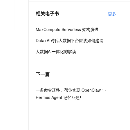
相关电子书
更多
息提取
与 AI 智能体进行实时音视频通话
从文本、图片、视频中提取结构化的属性信息
构建支持视频理解的 AI 音视频实时通话应用
MaxCompute Serverless 架构演进
t.diy 一步搞定创意建站
构建大模型应用的安全防护体系
Data+AI时代大数据平台应该如何建设
通过自然语言交互简化开发流程,全栈开发支持
通过阿里云安全产品对 AI 应用进行安全防护
大数据AI一体化的解读
下一篇
一条命令迁移，帮你实现 OpenClaw 与
Hermes Agent 记忆互通！