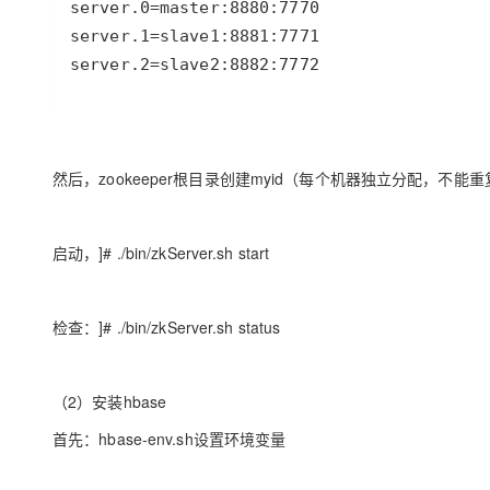
大模型解决方案
迁移与运维管理
快速部署 Dify，高效搭建 
server.2=slave2:8882:7772
专有云
10 分钟在聊天系统中增加
然后，zookeeper根目录创建myid（每个机器独立分配，不能重
启动，]# ./bin/zkServer.sh start
检查：]# ./bin/zkServer.sh status
（2）安装hbase
首先：hbase-env.sh设置环境变量