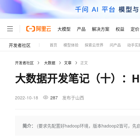
大模型
产品
解决方案
权益
定价
开发者社区
首页
模型体验
探索云世界
问产品
动手实
大模型
产品
解决方案
权益
定价
云市场
伙伴
服务
了解阿里云
精选产品
精选解决方案
普惠上云
产品定价
精选商城
成为销售伙伴
售前咨询
为什么选择阿里云
千问AI平台
开发者社区
大数据
文章
正文
了解云产品的定价详情
大模型服务平台百炼
千问办公，解锁你的工作
普惠上云 官方力荐
分销伙伴
在线服务
网站建设
什么是云计算
大
大数据开发笔记（十）：Hb
大模型服务与应用平台
企业级Agent产品，直接
云服务器38元/年起，超
咨询伙伴
多端小程序
技术领先
云上成本管理
售后服务
轻量应用服务器
Agency Agents：拥
官方推荐返现计划
大模型
精选产品
精选解决方案
Salesforce 国际版订阅
稳定可靠
管理和优化成本
推荐新用户得奖励，单订单
销售伙伴合作计划
2022-10-18
287
发布于山西
自助服务
友盟天域
安全合规
人工智能与机器学习
AI
文本生成
云数据库 RDS
HappyHorse 打造一
云工开物
无影生态合作计划
在线服务
观测云
分析师报告
高校专属算力普惠，学生认
计算
互联网应用开发
Qwen3.8-Max
HOT
Salesforce On Alibaba C
工单服务
Tuya 物联网平台阿里云
研究报告与白皮书
人工智能平台 PAI
快速拥有专属 OpenClaw
简介：
(要求先配置好hadoop环境，版本hadoop2皆可，先启动z
大模
Consulting Partner 合
大数据
容器
智能体时代全能旗舰模型
免费试用
短信专区
一站式AI开发、训练和推
蓝凌 OA
AI 大模型销售与服务生
现代化应用