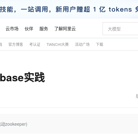
云市场
伙伴
服务
了解阿里云
践
官方博客
考认证
TIANCHI大赛
活动广场
下载
AI 特惠
数据与 API
成为产品伙伴
企业增值服务
最佳实践
价格计算器
AI 场景体
基础软件
产品伙伴合
阿里云认证
市场活动
配置报价
大模型
自助选配和估算价格
新方式
睿译宝，AI翻译排版一步到位
智启 AI 普惠权益
产品生态集成认证中心
企业支持计划
云上春晚
域名与网站
千问官方 MaaS 平台，为开发者和 Agent 而生，新用户赠送 1 亿 + tokens 额度
Qwen Aud
AI Coding
阿里云Maa
2026 阿里云
云服务器 E
为企业打
数据集
Windows
大模型认证
模型
NEW
NEW
ase实践
交付可用成果
值低价云产品抢先购
上传文档即自动完成翻译和格式还原
至高享 1亿+免费 tokens，加速 Al 应用落地
提供智能易用的域名与建站服务
智能编程，一键
安全可靠、
产品生态伙伴
专家技术服务
云上奥运之旅
弹性计算合作
阿里云中企出
手机三要素
宝塔 Linux
全部认证
价格优势
有专属领域专家
GLM-5.2：长任务时代开源旗舰模型
阿里云 OPC 创新助力计划
千问大模型
即刻拥有 DeepS
AI 电商营销
对象存储 O
大模型
产品生态伙伴工作台
企业增值服务台
云栖战略参考
云存储合作计
云栖大会
身份实名认证
CentOS
训练营
推动算力普惠，释放技术红利
最高返9万
多领域专家智能体,一键组建 AI 虚拟交付团队
快速构建应用程序和网站，即刻迈出上云第一步
至高百万元 Token 补贴，加速一人公司成长
多元化、高性能、安全可靠的大模型服务
真正可用的 1M 上下文,一次完成代码全链路开发
轻松解锁专属 Dee
从图文生成到
云上的中国
数据库合作计
活动全景
短信
Docker
图片和
站式影视创作平台
Hermes Agent，打造自进化智能体
Token Plan 模型订阅计划
数字证书管理服务（原SSL证书）
5 分钟轻松部署
AI 广告创作
无影云电脑
企业成长
NEW
信息公告
看见新力量
云网络合作计
OCR 文字识别
JAVA
证享300元代金券
可视化编排打通从文字构思到成片全链路闭环
全托管，含MySQL、PostgreSQL、SQL Server、MariaDB多引擎
自主进化，持久记忆，越用越聪明
Qwen3.8-Max 首发尝鲜，限时加量 10 倍，夜间低至2折
实现全站HTTPS，呈现可信的WEB访问
图文、视频一
随时随地安
魔搭 Mode
Kimi-K3
HappyHors
NEW
loud
服务实践
官网公告
金融模力时刻
Salesforce O
版
发票查验
全能环境
Claude Code + GStack 打造工程团队
千问办公，限时限量积分加倍
Qoder
低代码高效构
AI 建站
短信服务
ookeeper)
型
NEW
作计划
Kimi 最新旗舰模型，长程编程与推理利器
让文字生成流
计划
创新中心
魔搭 ModelSc
健康状态
理服务
让AI从“聊天伙伴”进化为能干活的“数字员工”
安装技能 GStack，拥有专属 AI 工程团队
你的AI工作搭子，覆盖日常办公高频场景
面向真实软件的智能体编程平台
0 代码专业建
客户案例
天气预报查询
操作系统
态合作计划