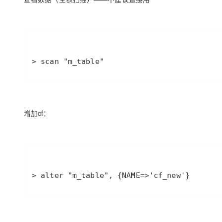
> scan "m_table"
增加cf：
> alter "m_table", {NAME=>'cf_new'}