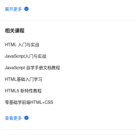
2022 前端包管理方案-pnpm 和 corepack
5
6
而桌面app向来是web前端开发开发人员下意识的避开方
2
7
相关课程
HTML 入门与实战
前端常见的HTTP状态码
8
8
JavaScript入门与实战
前端组件之Bootstrap与Ant design of Vue
6
9
JavaScript 自学手册文档教程
探索现代前端工程化工具与流程：提升开发效率和项目质
6
10
HTML基础入门学习
量
HTML5 新特性教程
零基础学前端HTML+CSS
查看更多