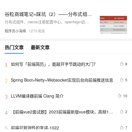
谷粒商城笔记+踩坑（2）——分布式组件、前端基础，nacos+feign+gateway+ES6+vue脚手架
分布式组件、nacos注册配置中心、openfegin远程调用、网关gateway、ES6脚本语言规范、vue、elementUI
程序员小海绵
1270
热门文章
最新文章
如何写「前端简历」，能敲开字节跳动的大门？
9
1
Spring Boot+Netty+Websocket实现后台向前端推送信息
5
2
LLVM编译器前端 Clang 简介
10
3
【前端vue2面试题】2023前端最新版vue模块，高频17
2
4
问(上)
前端可观测性的宣讲-1022
7
5