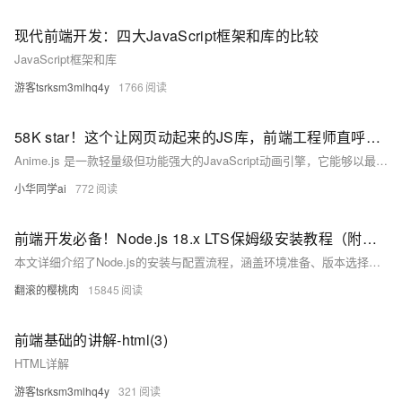
现代前端开发：四大JavaScript框架和库的比较
JavaScript框架和库
游客tsrksm3mlhq4y
1766
58K star！这个让网页动起来的JS库，前端工程师直呼真香！
Anime.js 是一款轻量级但功能强大的JavaScript动画引擎，它能够以最简单的方式为网页元素添加令人惊艳的动效。这个项目在GitHub上已经获得58,000+星标，被广泛应用于电商页面、数据可视化、游戏开发等场景。
小华同学ai
772
前端开发必备！Node.js 18.x LTS保姆级安装教程（附国内镜像源配置）
本文详细介绍了Node.js的安装与配置流程，涵盖环境准备、版本选择（推荐LTS版v18.x）、安装步骤（路径设置、组件选择）、环境验证（命令测试、镜像加速）及常见问题解决方法。同时推荐开发工具链，如VS Code、Yarn等，并提供常用全局包安装指南，帮助开发者快速搭建高效稳定的JavaScript开发环境。内容基于官方正版软件，确保合规性与安全性。
翻滚的樱桃肉
15845
前端基础的讲解-html(3)
HTML详解
游客tsrksm3mlhq4y
321