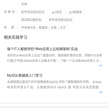
存储
关键词：
软件测试测试区别
gui测试
gui数据库
测试面试题区别
软件测试面试区别
来 源：
开发者社区
>
数据库
>
文章
> 正文
相关实践学习
每个IT人都想学的“Web应用上云经典架构”实战
本实验从Web应用上云这个最基本的、最普遍的需求出发，帮助IT从业者
们通过“阿里云Web应用上云解决方案”，了解一个企业级Web应用上云的
常见架构，了解如何构建一个高可用、可扩展的企业级应用架构。
MySQL数据库入门学习
本课程通过最流行的开源数据库MySQL带你了解数据库的世界。 &nbsp;
相关的阿里云产品：云数据库RDS MySQL 版 阿里云关系型数据库
RDS（Relational Database Service）是一种稳定可靠、可弹性伸缩的在
线数据库服务，提供容灾、备份、恢复、迁移等方面的全套解决方案，彻
底解决数据库运维的烦恼。 了解产品详
情:&nbsp;https://www.aliyun.com/product/rds/mysql&nbsp;