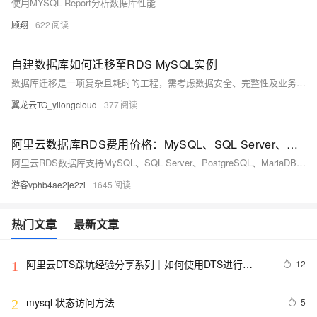
使用MYSQL Report分析数据库性能
顾翔
622
自建数据库如何迁移至RDS MySQL实例
数据库迁移是一项复杂且耗时的工程，需考虑数据安全、完整性及业务中断影响。使用阿里云数据传输服务DTS，可快速、平滑完成迁移任务，将应用停机时间降至分钟级。您还可通过全量备份自建数据库并恢复至RDS MySQL实例，实现间接迁移上云。
翼龙云TG_yilongcloud
377
阿里云数据库RDS费用价格：MySQL、SQL Server、PostgreSQL和MariaDB引擎收费标准
阿里云RDS数据库支持MySQL、SQL Server、PostgreSQL、MariaDB，多种引擎优惠上线！MySQL倚天版88元/年，SQL Server 2核4G仅299元/年，PostgreSQL 227元/年起。高可用、可弹性伸缩，安全稳定。详情见官网活动页。
游客vphb4ae2je2zi
1645
热门文章
最新文章
阿里云DTS踩坑经验分享系列｜如何使用DTS进行
12
1
MySQL->ClickHouse同步
mysql 状态访问方法
5
2