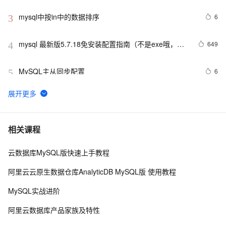
mysql中按in中的数据排序
6
3
mysql 最新版5.7.18免安装配置指南（不是exe哦，下
649
4
载完后没有data目录）
MySQL主从同步配置
6
5
PostgreSQL\MySQL比较
3
6
Mysql笔记--常用命令
3
7
相关课程
云数据库MySQL版快速上手教程
MySQL调优
697
8
阿里云云原生数据仓库AnalyticDB MySQL版 使用教程
mysql预处理语句
478
9
MySQL实战进阶
mysql 主从复制实现原理
2
10
阿里云数据库产品家族及特性