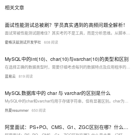
相关文章
面试性能测试总被刷？学员真实遇到的高频问题全解析！
面试常被性能测试题难住？其实考的不是工具，而是分析思维。从脚本编写到瓶颈定位，企业更看重系统理解与实战能力。本文拆解高频面试题，揭示背后考察逻辑，并通过真实项目训练，帮你构建性能测试完整知识体系，实现从“会操作”到“能解决问题”的跨越。
霍格沃兹测试开发学社
608
MySQL中的int(10)、char(10)与varchar(10)的类型和区别
在选择正确的数据类型时，需要仔细考虑每列的数据特点及应用程序的使用情况。合理的数据类型选择可以优化存储空间的使用，提高查询速度和数据库的整体性能。
蓝易云
819
MySQL数据库中的 char 与 varchar的区别是什么
MySQL中的char和varchar均用于存储字符串，但有显著区别。char为定长类型，固定长度，存储空间始终为设定值，适合长度固定的数据如手机号。varchar为变长类型，仅占用实际数据所需空间，适合长度不固定的内容如用户名。二者在性能与空间利用上各有优劣，应根据实际场景合理选择。
热夏resummer
650
阿里面试：PS+PO、CMS、G1、ZGC区别在哪？什么是卡表、记忆集、联合表？问懵了，尼恩来一个 图解+秒懂+史上最全的答案
阿里面试：PS+PO、CMS、G1、ZGC区别在哪？什么是卡表、记忆集、联合表？问懵了，尼恩来一个 图解+秒懂+史上最全的答案