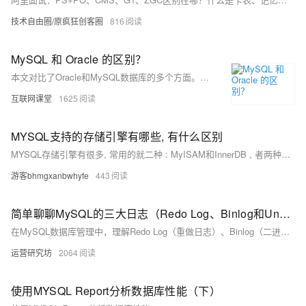
技术自由圈/原疯狂创客圈
816
MySQL 和 Oracle 的区别？
本文对比了Oracle和MySQL数据库的多个方面。Oracle适用于大型数据库，支持高并发和大访问量，市场占有率为40%，安装占用空间较大，约3G；而MySQL适合中小型应用，是开源免费的，安装仅需152M。两者在主键生成、字符串处理、SQL语句、事务处理等方面存在差异。Oracle功能更为强大，尤其在企业级应用中表现突出，而MySQL则以简单易用见长。
互联网课堂
1625
MYSQL支持的存储引擎有哪些, 有什么区别
MYSQL存储引擎有很多, 常用的就二种 : MyISAM和InnerDB , 者两种存储引擎的区别 ; ● MyISAM支持256TB的数据存储 , InnerDB只支持64TB的数据存储 ● MyISAM 不支持事务 , InnerDB支持事务 ● MyISAM 不支持外键 , InnerDB支持外键
游客bhmgxanbwhyfe
443
简单聊聊MySQL的三大日志（Redo Log、Binlog和Undo Log）各有什么区别
在MySQL数据库管理中，理解Redo Log（重做日志）、Binlog（二进制日志）和Undo Log（回滚日志）至关重要。Redo Log确保数据持久性和崩溃恢复；Binlog用于主从复制和数据恢复，记录逻辑操作；Undo Log支持事务的原子性和隔离性，实现回滚与MVCC。三者协同工作，保障事务ACID特性。文章还详细解析了日志写入流程及可能的异常情况，帮助深入理解数据库日志机制。
运营研究坊
2064
使用MYSQL Report分析数据库性能（下）