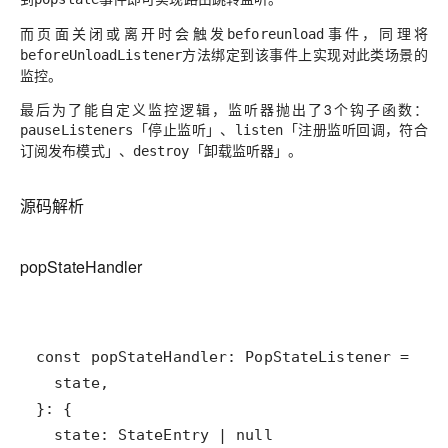
而页面关闭或离开时会触发
事件，同理将
beforeunload
方法绑定到该事件上实现对此类场景的
beforeUnloadListener
监控。
最后为了能自定义监控逻辑，监听器抛出了3个钩子函数：
「停止监听」、
「注册监听回调，符合
pauseListeners
listen
订阅发布模式」、
「卸载监听器」。
destroy
源码解析
popStateHandler