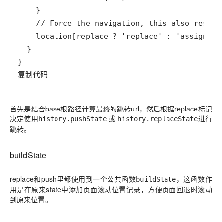
复制代码
首先是结合base根路径计算最终的跳转url，然后根据replace标记
决定使用
或
进行
history.pushState
history.replaceState
跳转。
buildState
replace和push里都使用到一个公共函数
，这函数作
buildState
用是在原来state中添加页面滚动位置记录，方便页面回退时滚动
到原来位置。