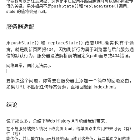
个参数可以是任意对象，这也是单页应用在路由跳转时可以随心所欲传
值的关键。另外如果不是
和
调用，
pushState()
replaceState()
state 的值将会是 null。
服务器适配
用
和
改变URL确实也有个通
pushState()
replaceState()
病，就是刷新页面报404，因为刷新行为属于浏览器与后台服务通
信的默认行为，服务器没法解析前端自定义path而导致404错误。
网络异常，图片无法展示
|
要解决这个问题，你需要在服务器上添加一个简单的回退路由，
如果 URL 不匹配任何静态资源，直接回退到 index.html。
结论
说了那么多，总结下Web History API能给我们带来：
在不与服务端交互情况下改变页面url
，给单页路由应用带来可玩（有）
性（戏）
能传值
，并且能在history栈顶的state
读到这些值
，解决单页之间的跳