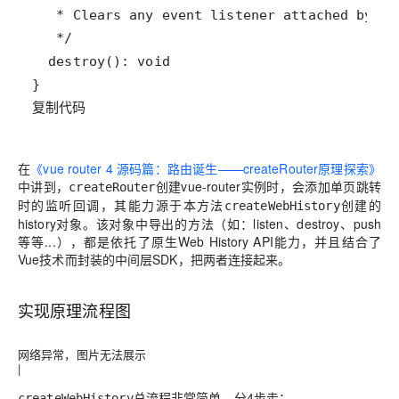
复制代码
在
《vue router 4 源码篇：路由诞生——createRouter原理探索》
中讲到，
创建vue-router实例时，会添加单页跳转
createRouter
时的监听回调，其能力源于本方法
创建的
createWebHistory
history对象。该对象中导出的方法（如：listen、destroy、push
等等...），都是依托了原生Web History API能力，并且结合了
Vue技术而封装的中间层SDK，把两者连接起来。
实现原理流程图
网络异常，图片无法展示
|
总流程非常简单，分4步走：
createWebHistory