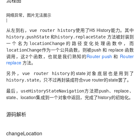
流程图
网络异常，图片无法展示
|
从左到右，
使用了H5 History能力。其中
vue router history
和
方法被封装到
history.pushState
history.replaceState
一个名为
的路径变化处理函数中，而
locationChange
作为一个公共函数，则被push 和 replace 函数
locationChange
调用，这2个函数，也就是我们熟知的
Router push
和
Router
replace
方法。
另外，
的state对象底层也是用到了
vue router history
，只不过再封装成符合vue router的state罢了。
history.state
最后，
方法把push、replace、
useHistoryStateNavigation
state、location集成到一个对象中返回，完成了history的初始化。
源码解析
changeLocation