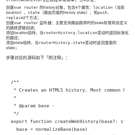
创建
的history对象，包含
4
个属性：
（当前
vue router
location
location）、
（路由页面的history state）、和
、
state
push
2个方法；
replace
创建
监听器：主要支持路由跳转时的state处理和自定义
vue router
的跳转逻辑回调；
添加location劫持，当
变动时返回标准化
routerHistory.location
的路径；
添加state劫持，当
变动时返回里面的
routerHistory.state
state；
步骤对应的源码如下「
附注释
」：