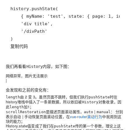
复制代码
我们再看看
内容，如下图：
History
网络异常，图片无法展示
|
会发现和之前的变化有：
由
2
变
3
。虽然页面不跳转，但我们执行
时往
length
pushState
history堆栈中插入了一条新数据，所以依旧被
对象收录，因
History
此
加
1
；
length
是描述页面滚动属性，
|
： 分别
scrollRestoration
auto
manual
表示自动 | 手动恢复页面滚动位置，在
vue-router滚动行为
中就用到这
块的能力；
History.state值变成了我们在
传的第一个参数，理论上这
pushState