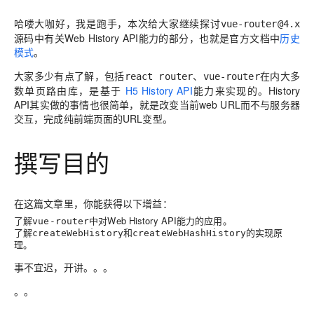
哈喽大咖好，我是跑手，本次给大家继续探讨
vue-router@4.x
源码中有关Web History API能力的部分，也就是官方文档中
历史
模式
。
大家多少有点了解，包括
、
在内大多
react router
vue-router
数单页路由库，是基于
H5 History API
能力来实现的。History
API其实做的事情也很简单，就是改变当前web URL而不与服务器
交互，完成纯前端页面的URL变型。
撰写目的
在这篇文章里，你能获得以下增益：
了解
中对Web History API能力的应用。
vue-router
了解
和
的实现原
createWebHistory
createWebHashHistory
理。
事不宜迟，开讲。。。
。。