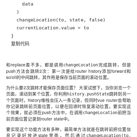
复制代码
和replace差不多，都是调用
完成跳转，但是
changeLocation
push方法会跳转2次：第一次是给router history添加forward和
scroll的中间跳转，其作用是保存当前页面的滚动位置。
为什么要2次跳转才能保存页面位置？
大家试想下，当你浏览一个
页面，滚动到某个位置，你利用
跳转到另一
history.pushState
个页面时，history堆栈会压入一条记录，但同时vue router会帮助
你记录跳转前页面位置，以便在回退时恢复滚动位置。要实现这
个效果，就必须在push方法中，在调用
前把当
changeLocation
前页面位置记录到router state中。
要实现这个功能方法有多种，最简单方法就是在跳转前把位置信
息记录好放进state里面，然后通过
changeLocation(to,