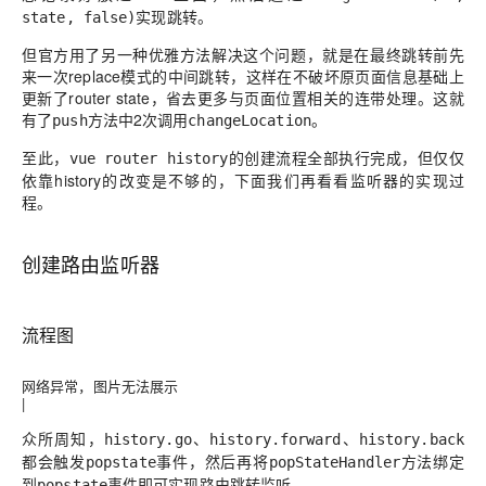
实现跳转。
state, false)
但官方用了另一种优雅方法解决这个问题，就是在最终跳转前先
来一次replace模式的中间跳转，这样在不破坏原页面信息基础上
更新了router state，省去更多与页面位置相关的连带处理。这就
有了
方法中2次调用
。
push
changeLocation
至此，
的创建流程全部执行完成，但仅仅
vue router history
依靠history的改变是不够的，下面我们再看看监听器的实现过
程。
创建路由监听器
流程图
网络异常，图片无法展示
|
众所周知，
、
、
history.go
history.forward
history.back
都会触发
事件，然后再将
方法绑定
popstate
popStateHandler
到
事件即可实现路由跳转监听。
popstate