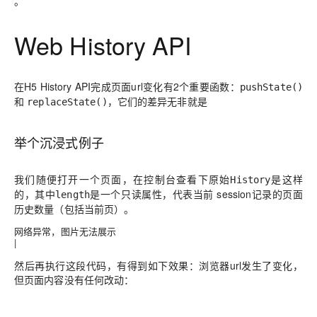
。
Web History API
在H5 History API完成页面url变化有2个重要函数：
pushState()
和
，它们的差异无非就是
replaceState()
举个沉浸式例子
我们随便打开一个页面，在控制台查看下原始
是这样
History
的，其中
是一个只读属性，代表当前 session记录的页面
length
历史数量（包括当前页）。
网络异常，图片无法展示
|
然后再执行这段代码，有得到如下效果：浏览器url发生了变化，
但页面内容没有任何改动：