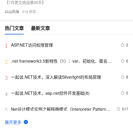
【7月更文挑战第26天】
以山向海
419
热门文章
最新文章
ASP.NET访问权限管理
2
1
.net framework3.5新特性（1）：var、初始化、匿名类
6
2
和扩展方法
一起谈.NET技术，深入解读Silverlight的布局原理
8
3
一起谈.NET技术，asp.net控件开发基础(8)
5
4
Net设计模式实例之解释器模式（Interpreter Pattern）
517
5
(1)
将 DataTable 或 String 数据转化为json(.NET)
4
6