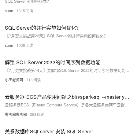
SQL Server 有哪些版本？
sunrr
1315
SQL Server的并行实施如何优化？
【7月更文挑战第23天】SQL Server的并行实施如何优化？
sunrr
1026
解锁 SQL Server 2022的时间序列数据功能
【7月更文挑战第14天】要解锁SQL Server 2022的时间序列数据功能，可使用`generate_series`函数生成整数序列，例如：`SELECT value FROM generate_series(1, 10)。此外，`date_bucket`函数能按指定间隔（如周）对日期时间值分组，这些工具结合窗口函数和其他时间日期函数，能高效处理和分析时间序列数据。更多信息请参考官方文档和技术资料。
小王老师呀
718
云服务器 ECS产品使用问题之bin/spark-sql --master yarn如何进行集群模式运行
云服务器ECS（Elastic Compute Service）是各大云服务商阿里云提供的一种基础云计算服务，它允许用户租用云端计算资源来部署和运行各种应用程序。以下是一个关于如何使用ECS产品的综合指南。
嘟嘟嘟嘟嘟嘟
358
关系数据库SQLserver 安装 SQL Server