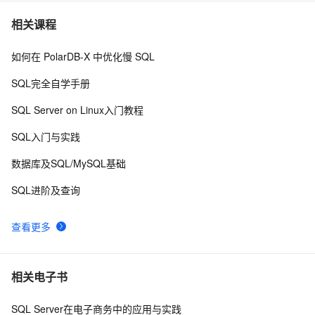
.NET数据库编程求索之路--11.一些思考
750
7
相关课程
如何在 PolarDB-X 中优化慢 SQL
一起谈.NET技术，ASP.NET MVC验证框架中关于属性标
4
8
记的通用扩展方法
SQL完全自学手册
Net设计模式实例之适配器模式（Adapter Pattern）
613
9
SQL Server on Linux入门教程
[转载].NET开发常用的10条实用代码
10
10
SQL入门与实践
数据库及SQL/MySQL基础
SQL进阶及查询
查看更多
相关电子书
SQL Server在电子商务中的应用与实践