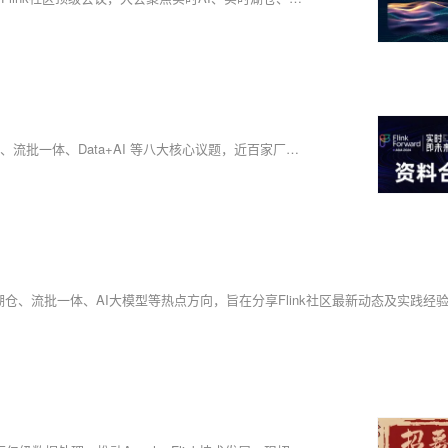
Apache Flink 年度技术盛会聚焦“回顾过去，展望未来”，涵盖流式湖仓、流批一体、Data+AI 等八大核心议题，近百家厂商参与，深入探讨前沿技术发展。小松鼠为大家整理了 FFA 2024 演讲 PPT ，可在线阅读和下载。