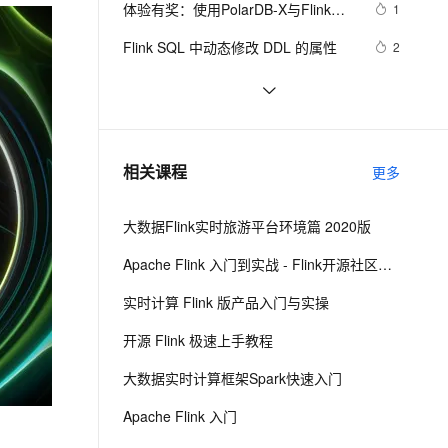
安全
界！
体验有奖：使用PolarDB-X与Flink搭
我要投诉
e-1.1-I2V
Cosyvoice-V3-Flash
1
PolarDB
上云场景组合购
Milvus 弹性伸缩功能新增节
伴
建实时数据大屏
漫剧创作，剧本、分镜、视频高效生成
100%兼容MySQL、PostgreSQL，兼容Oracle，支持集中和分布式
覆盖90%+业务场景，专享组合折扣价
点支持范围
畅自然，细节丰富
高表现力语音合成大模型，语音克隆听感自然
VPN
Flink SQL 中动态修改 DDL 的属性
2
ernetes 版 ACK
云聚AI 严选权益
AI 原生数据库服务发布
SSL 证书
10月17日Spark社区直播【Tablestore 
1
2V
Fun-ASR
，一键激活高效办公新体验
理容器应用的 K8s 服务
精选AI产品，从模型到应用全链提效
Agent 数据网关
Spark Streaming Connector -- 海量
文戏情感细腻自然，动作戏激烈拳拳到肉，实现更强表演能力
支持中英文自由切换，具备更强的噪声鲁棒性
堡垒机
实时计算 Flink版操作报错合集之异常
5
结构化数据的实时计算和处理】
AI 用量加速计划
云原生数据库 PolarDB
信息显示在Flink中找不到指定的
防火墙
、识别商机，让客服更高效、服务更出色。
Flink1.13架构全集| 一文带你由浅入深
新老同享，达量后返
Agentic Database 发布
9
相关课程
ReplicationSlot如何解决
更多
精通Flink方方面面（二）E
主机安全
应用
大数据Flink实时旅游平台环境篇 2020版
千问办公
NEW
AI 应用及服务市场
的智能体编程平台
一站式AI生产力平台
Apache Flink 入门到实战 - Flink开源社区出品
AI 应用
伶鹊
实时计算 Flink 版产品入门与实操
企业级人与Agent协作平台，接入和调度多个数字员工
智能客服平台，对话机器人、对话分析、智能外呼
大模型
开源 Flink 极速上手教程
大模型服务平台百炼 - 全妙
自然语言处理
大数据实时计算框架Spark快速入门
应用创作平台
多模态内容创作工具，已接入 DeepSeek
数据标注
Apache Flink 入门
机器学习