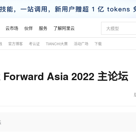
云市场
伙伴
服务
了解阿里云
践
官方博客
考认证
TIANCHI大赛
活动广场
下载
AI 特惠
数据与 API
成为产品伙伴
企业增值服务
最佳实践
价格计算器
AI 场景体
基础软件
产品伙伴合
阿里云认证
市场活动
配置报价
大模型
自助选配和估算价格
步到位
智启 AI 普惠权益
产品生态集成认证中心
企业支持计划
云上春晚
域名与网站
Qwen Audio：打造专属 AI 语音助手
千问官方 MaaS 平台，为开发者和 Agent 而生，新用户赠送 1 亿 + tokens 额度
一句话生成原生
AI Coding
阿里云Maa
2026 阿里云
云服务器 E
为企业打
数据集
Windows
大模型认证
模型
NEW
NEW
Forward Asia 2022 主论坛
格式还原
值低价云产品抢先购
至高享 1亿+免费 tokens，加速 Al 应用落地
提供智能易用的域名与建站服务
Qwen-Audio-3.0-Realtime 端到端实时语音角色扮演
输入一句话想法,
智能编程，一键
安全可靠、
产品生态伙伴
专家技术服务
云上奥运之旅
弹性计算合作
阿里云中企出
手机三要素
宝塔 Linux
全部认证
价格优势
开源旗舰模型
即刻拥有 DeepSeek-V4-Pro
阿里云 OPC 创新助力计划
千问大模型
一键部署幻兽
AI 电商营销
对象存储 O
大模型
产品生态伙伴工作台
企业增值服务台
云栖战略参考
云存储合作计
云栖大会
身份实名认证
CentOS
训练营
推动算力普惠，释放技术红利
最高返9万
真正可用的 1M 上下文,一次完成代码全链路开发
快速构建应用程序和网站，即刻迈出上云第一步
轻松解锁专属 DeepSeek-V4-Pro
至高百万元 Token 补贴，加速一人公司成长
多元化、高性能、安全可靠的大模型服务
一键购买专属
从图文生成到
云上的中国
数据库合作计
活动全景
短信
Docker
图片和
自进化智能体
5 分钟轻松部署专属 QwenPaw
Token Plan 模型订阅计划
数字证书管理服务（原SSL证书）
高效搭建 AI
AI 广告创作
无影云电脑
企业成长
NEW
HOT
信息公告
看见新力量
云网络合作计
OCR 文字识别
JAVA
越聪明
证享300元代金券
全托管，含MySQL、PostgreSQL、SQL Server、MariaDB多引擎
Qwen3.8-Max 首发尝鲜，限时加量 10 倍，夜间低至2折
实现全站HTTPS，呈现可信的WEB访问
从聊天伙伴进化为能主动干活的本地数字员工
图文、视频一
随时随地安
魔搭 Mode
Kimi-K3
HappyHors
NEW
loud
服务实践
官网公告
金融模力时刻
Salesforce O
版
发票查验
全能环境
Claude Code + GStack 打造工程团队
千问办公，限时限量积分加倍
Qoder
低代码高效构
AI 建站
短信服务
坛
型
NEW
作计划
Kimi 最新旗舰模型，长程编程与推理利器
让文字生成流
计划
创新中心
魔搭 ModelSc
健康状态
理服务
让AI从“聊天伙伴”进化为能干活的“数字员工”
安装技能 GStack，拥有专属 AI 工程团队
你的AI工作搭子，覆盖日常办公高频场景
面向真实软件的智能体编程平台
0 代码专业建
客户案例
天气预报查询
操作系统
态合作计划