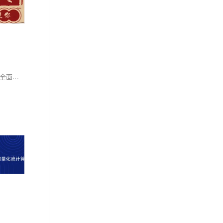
该测评报告详细介绍了阿里云实时计算Flink版在用户行为分析与标签画像中的应用实践，展示了其毫秒级的数据处理能力和高效的开发流程。报告还全面评测了该服务在稳定性、性能、开发运维及安全性方面的卓越表现，并对比自建Flink集群的优势。最后，报告评估了其成本效益，强调了其灵活扩展性和高投资回报率，适合各类实时数据处理需求。