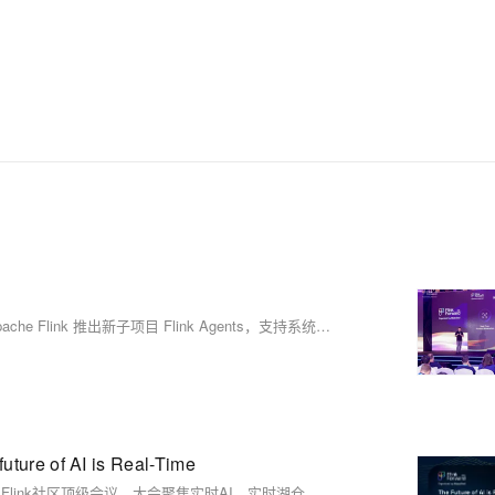
时计算 Flink 版：
https://cn.aliyun.com/product/bigdata/sc Flink
Forward Asia 介绍： Flink Forward 是由
Apache 官方授权，Apache Flink Community
China 支持的会议，通过参会不仅可以了解到
Flink 社区的最新动态和发展计划，还可以了解
到国内外一线大厂围绕 Flink 生态的生产实践经
验，是 Flink 开发者和使用者不可错过的盛会。
去年经过品牌升级后的 Flink Forward Asia 吸引
了超过2000人线下参与，一举成为国内最大的
Flink Forward Asia 2025 在新加坡开幕，聚焦实时数据与 AI 融合。Apache Flink 推出新子项目 Flink Agents，支持系统触发的 AI Agent 应用，提升实时处理能力。Flink 2.0 实现存算分离，迈向云原生架构。Paimon 支持多模态数据存储，Fluss 成为面向 AI 的流表存储系统。大会展现 Flink 生态全面拥抱 AI 的未来方向。
Apache 顶级项目会议。结合2020年的特殊情
况，Flink Forward Asia 2020 将在12月26日以
线上峰会的形式与大家见面。
e of AI is Real-Time
Flink Forward Asia 2025 将于7月3日在新加坡盛大召开！作为Apache Flink社区顶级会议，大会聚焦实时AI、实时湖仓、实时分析等前沿方向，汇聚全球顶尖技术实践。即日起开放议题征集，诚邀开发者与数据专家分享创新经验。席位有限，立即行动！扫码或访问官网报名参与这场年度技术盛宴，共话实时计算未来。