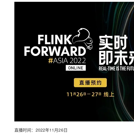
存储
天池大赛
Qwen3.7-Plus
云解析DNS
解决方案免费试用 新老
电子合同
最高领取价值200元试用
能看、能想、能动手的多模
安全
网络与CDN
AI 算法大赛
畅捷通
大数据开发治理平台 Data
AI 产品 免费试用
网络
安全
云开发大赛
Qwen3-VL-Plus
Tableau 订阅
1亿+ 大模型 tokens 和 
可观测
入门学习赛
中间件
AI空中课堂在线直播课
云防火墙
140+云产品 免费试用
上云与迁云
云原生的云上边界网络安全
产品新客免费试用，最长1
数据库
生态解决方案
大模型服务
企业出海
大模型ACA认证体验
大数据计算
助力企业全员 AI 认知与能
行业生态解决方案
千问AI平台-Token Plan
政企业务
媒体服务
开发者生态解决方案
企业服务与云通信
千问AI平台-模型体验
AI 开发和 AI 应用解决
在线体验全尺寸、多种模态
域名与网站
Happy 系列大模型
终端用户计算
Serverless
直播时间：2022年11月26日
开发工具