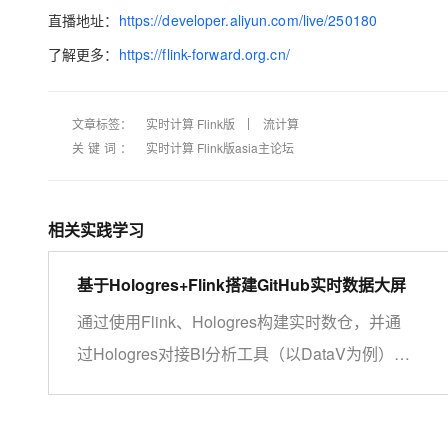
大模型解决方案
直播地址：
https://developer.aliyun.com/live/250180
迁移与运维管理
了解更多：
https://flink-forward.org.cn/
快速部署 Dify，高效搭建 
专有云
10 分钟在聊天系统中增加
文章标签：
实时计算 Flink版
流计算
关键词：
实时计算 Flink版asia主论坛
相关实践学习
基于Hologres+Flink搭建GitHub实时数据大屏
通过使用Flink、Hologres构建实时数仓，并通
过Hologres对接BI分析工具（以DataV为例），
实现海量数据实时分析.