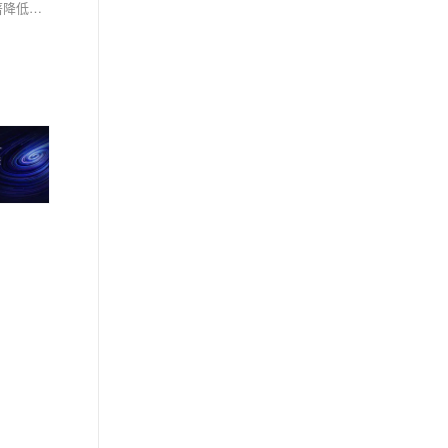
本文介绍了实时计算Flink版与自建Flink集群的对比，涵盖部署成本、性能表现、易用性和企业级能力等方面。实时计算Flink版作为全托管服务，显著降低了运维成本，提供了强大的集成能力和弹性扩展，特别适合中小型团队和业务波动大的场景。文中还提出了改进建议，并探讨了与其他产品的联动可能性。总结指出，实时计算Flink版在简化运维、降低成本和提升易用性方面表现出色，是大数据实时计算的优选方案。