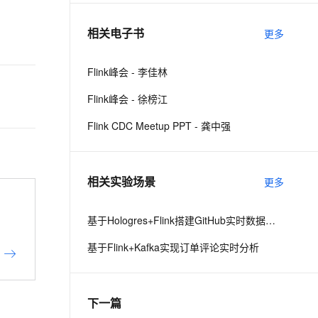
相关电子书
更多
息提取
与 AI 智能体进行实时音视频通话
从文本、图片、视频中提取结构化的属性信息
构建支持视频理解的 AI 音视频实时通话应用
Flink峰会 - 李佳林
t.diy 一步搞定创意建站
构建大模型应用的安全防护体系
Flink峰会 - 徐榜江
通过自然语言交互简化开发流程,全栈开发支持
通过阿里云安全产品对 AI 应用进行安全防护
Flink CDC Meetup PPT - 龚中强
相关实验场景
更多
基于Hologres+Flink搭建GitHub实时数据大屏
基于Flink+Kafka实现订单评论实时分析
下一篇