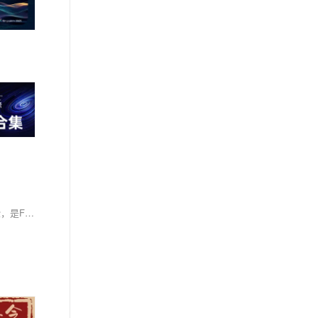
Flink Forward Asia 2024是由Apache官方授权的技术大会，聚焦流式湖仓、流批一体、AI大模型等热点方向，旨在分享Flink社区最新动态及实践经验，是Flink开发者和使用者不容错过的盛会。大会不仅探讨了Flink在实时大数据分析中的应用，还深入讨论了Data+AI领域的新成果，如基于Flink和Elasticsearch的企业级高级RAG架构设计，展示了Flink在多模态数据处理、实时数据向量化等方面的强大能力。