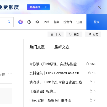
文档
备案
控制台
注册
登录
个人
积分
发布
验
作计划
器
AI 活动
专业服务
服务伙伴合作计划
开发者社区
加入我们
产品动态
服务平台百炼
阿里云 OPC 创新助力计划
热门文章
最新文章
一站式生成采购清单，支持单品或批量购买
可编辑精美 PPT 文稿
S产品伙伴计划（繁花）
峰会
CS
造的大模型服务与应用开发平台
Agency Agents：拥有专属领域专家
AI 生产力先锋
Al MaaS 服务伙伴赋能合作
域名
博文
Careers
至高可申请百万元
Qwen3.8-Max 模型上线
 轻松生成专业的 PPT
开启高性价比 AI 编程新体验
弹性可伸缩的云计算服务
先锋实践拓展 AI 生产力的边界
多领域专家智能体,一键组建 AI 虚拟交付团队
Token 补贴，五大权
计划
海大会
伙伴信用分合作计划
商标
问答
社会招聘
带你读《Flink原理、实战与性能优
958
益加速 OPC 成功
帕鲁游戏服务器
SS
HappyHorse 打造一站式影视创作平台
飞天发布时刻
HOT
Open Search 向量检索版支
划
备案
电子书
校园招聘
化》之一：Apache Flink介绍
联机服务器，轻松开启游戏
视频创作，一键激活电商全链路生产力
稳定、安全、高性价比、高性能的云存储服务
所见，即是所愿
持视频检索 Pipeline 功能
可视化编排打通从文字构思到成片全链路闭环
更多支持
资料合集｜Flink Forward Asia 2024 
15
版权
划
公司注册
镜像站
视频生成
语音识别与合成
上海站
 智能体与工作流应用
漫剧工坊：一站式动画创作平台
AI 实训营
应用身份服务 (IDaaS)
滴滴基于 Flink 的实时数仓建设实践
9
合作伙伴培训与认证
划
上云迁移
站生成，高效打造优质广告素材
全接入的云上超级电脑
通过阿里云百炼高效搭建AI应用,助力高效开发
快速生产连贯的高质量长漫剧
从基础到进阶，Agent 创客手把手教你
OpenClaw 管理能力上线
lScope
我要反馈
e-1.1-T2V
Qwen3-TTS-Flash
【邀请函】相约
6
查询合作伙伴
n Alibaba Cloud ISV 合作
代维服务
建企业门户网站
10 分钟搭建微信、支付宝小程序
MaxCompute MaxFrame 提
CommunityOverCode Asia 2024，共
畅细腻的高质量视频
离线语音合成大模型，多语言方言自适应，低延迟高稳定
创新加速
Flink 实例：处理 IoT 事件流
ope
登录合作伙伴管理后台
7
我要建议
站，无忧落地极速上线
以可视化方式快速构建移动和 PC 门户网站
国内短信简单易用，安全可靠，秒级触达，全球覆盖200+国家和地区。
高效部署网站，快速应用到小程序
供自动弹性内存功能
探Flink、Paimon、Celeborn开源新境