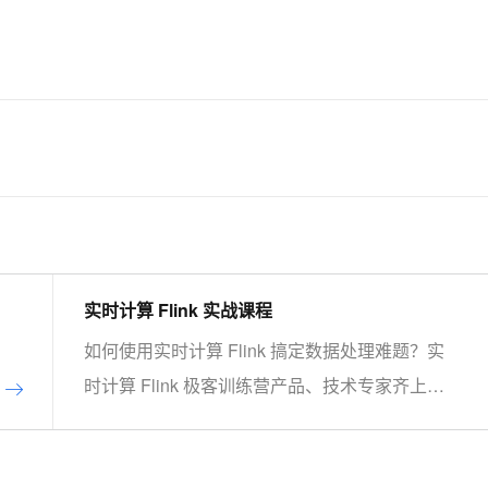
AI 应用
10分钟微调：让0.6B模型媲美235B模
多模态数据信
型
依托云原生高可用架构,实现Dify私有化部署
用1%尺寸在特定领域达到大模型90%以上效果
一个 AI 助手
超强辅助，Bol
即刻拥有 DeepSeek-R1 满血版
在企业官网、通讯软件中为客户提供 AI 客服
多种方案随心选，轻松解锁专属 DeepSeek
实时计算 Flink 实战课程
如何使用实时计算 Flink 搞定数据处理难题？实
时计算 Flink 极客训练营产品、技术专家齐上
阵，从开源 Flink功能介绍到实时计算 Flink 优
势详解，现场实操，5天即可上手！ 欢迎开通实