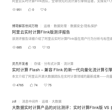
951
0
0
博哥解答世间万物
|
运维
数据处理
数据安全/隐私保护
阿里云实时计算Flink版测评报告
685
13
13
灵杰开发者
|
存储
分布式计算
流计算
实时计算 Flash – 兼容 Flink 的新一代向量化流计算引
4765
74
75
zdl
|
消息中间件
运维
大数据
大数据实时计算产品的对比测评：实时计算Flink版 VS 自