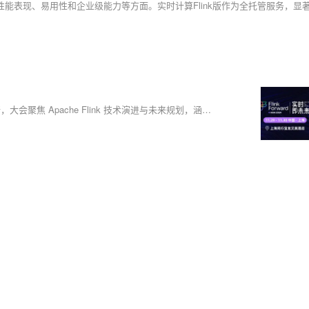
Flink Forward Asia 2024 即将盛大开幕！11 月 29 至 30 日在上海举行，大会聚焦 Apache Flink 技术演进与未来规划，涵盖流式湖仓、流批一体、Data+AI 融合等前沿话题，提供近百场专业演讲。立即报名，共襄盛举！官网：https://asia.flink-forward.org/shanghai-2024/