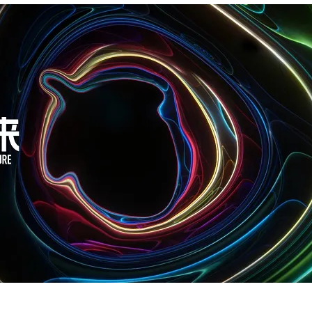
Deepseek-v4-pro
HappyHors
同享
万小智 AI 建站低至 15元/月
Qoder CN
AI 短剧/漫剧
云原生数据库 
快递物流查询
WordPress
成为服务伙
高校合作
点，立即开启云上创新
覆盖公网/内网、递归/权威、移动APP等全场景解析服务
送.CN域名，送备案服务码
基于千问大模型等，支持代码智能生成、研发智能问答
AI助力短剧
态智能体模型
旗舰 MoE 大模型，百万上下文与顶尖推理能力
图生视频，流
Ubuntu
服务生态伙伴
云工开物
企业应用
Works
Night Plan 支持 Qwen 3.8-Max
云原生大数据计算服务 MaxCompute
AI 办公
容器服务 Kub
NEW
GLM-5.2
Wan2.7-T
Red Hat
30+ 款产品免费体验
Data Agent 驱动的一站式 Data+AI 开发治理平台
夜间 5 折，Qwen/Meoo/TokenPlan 客户专享
面向分析的企业级SaaS模式云数据仓库
AI智能应用
提供一站式管
科研合作
视觉 Coding、空间感知、多模态思考等全面升级
1M上下文，专为长程任务能力而生
ERP
堂（旗舰版）
SUSE
智能客服
CRM
防护产品
2个月
自动承接线索
建站小程序
OA 办公系统
AI 应用构建
大模型原生
力提升
财税管理
模板建站
Qoder
大模型服务平台百炼-应用模版
HOT
NEW
面向真实软件
个人版上线、团队版降价；千问3.8-Max首发发尝鲜
丰富多元化的应用模版和解决方案
400电话
定制建站
万有无界
大模型服务平台百炼-智能体
方案
广告营销
模板小程序
的模型效果
灵活可视化地构建企业级 Agent
定制小程序
秒悟
人工智能平台 PAI
APP 开发
云端极速 AI 
新一代 AI 视频生成模型，深度适配广告营销等场景
AI Native 的算法工程平台，一站式完成建模、训练、推理服务部署
建站系统