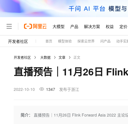
大模型
产品
解决方案
权益
定价
开发者社区
首页
模型体验
探索云世界
问产品
动手实
大模型
产品
解决方案
权益
定价
云市场
伙伴
服务
了解阿里云
精选产品
精选解决方案
普惠上云
产品定价
精选商城
成为销售伙伴
售前咨询
为什么选择阿里云
千问AI平台
开发者社区
大数据
文章
正文
了解云产品的定价详情
大模型服务平台百炼
睿译宝，AI翻译排版一
普惠上云 官方力荐
分销伙伴
在线服务
网站建设
什么是云计算
大
直播预告｜11月26日 Flink 
大模型服务与应用平台
上传文档即自动完成翻译和
云服务器38元/年起，超
咨询伙伴
多端小程序
技术领先
云上成本管理
售后服务
轻量应用服务器
GLM-5.2：长任务时代
官方推荐返现计划
大模型
精选产品
精选解决方案
Salesforce 国际版订阅
稳定可靠
管理和优化成本
推荐新用户得奖励，单订单
销售伙伴合作计划
2022-10-10
1347
发布于浙江
自助服务
友盟天域
安全合规
人工智能与机器学习
AI
文本生成
云数据库 RDS
Hermes Agent，打造
云工开物
无影生态合作计划
在线服务
观测云
分析师报告
自主进化，持久记忆，越用
高校专属算力普惠，学生认
计算
互联网应用开发
Qwen3.8-Max
HOT
Salesforce On Alibaba C
工单服务
Tuya 物联网平台阿里云
研究报告与白皮书
人工智能平台 PAI
快速拥有专属 OpenClaw
简介：
直播预告｜11月26日 Flink Forward Asia 2022 主论
大模
Consulting Partner 合
大数据
容器
智能体时代全能旗舰模型
免费试用
短信专区
一站式AI开发、训练和推
蓝凌 OA
AI 大模型销售与服务生
现代化应用