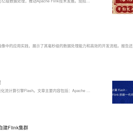
阿里云实时计算Flink团队，全球领先的流计算引擎缔造者，支撑双11万亿级数据处理，推动Apache Flink技术发展。现招募Flink执行引擎、存储引擎、数据通道、平台管控及产品经理人才，地点覆盖北京、杭州、上海。技术深度参与开源核心，打造企业级实时计算解决方案，助力全球企业实现毫秒洞察。
擎
本文介绍了阿里云开源大数据团队在实时计算领域的最新成果——向量化流计算引擎Flash。文章主要内容包括：Apache Flink 成为业界流计算标准、Flash 核心技术解读、性能测试数据以及在阿里巴巴集团的落地效果。Flash 是一款完全兼容 Apache Flink 的新一代流计算引擎，通过向量化技术和 C++ 实现，大幅提升了性能和成本效益。
建Flink集群