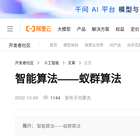
大模型
产品
解决方案
权益
定价
开发者社区
首页
模型体验
探索云世界
问产品
动手实
大模型
产品
解决方案
权益
定价
云市场
伙伴
服务
了解阿里云
精选产品
精选解决方案
普惠上云
产品定价
精选商城
成为销售伙伴
售前咨询
为什么选择阿里云
千问AI平台
开发者社区
人工智能
文章
正文
了解云产品的定价详情
大模型服务平台百炼
千问办公，解锁你的工作
普惠上云 官方力荐
分销伙伴
在线服务
网站建设
什么是云计算
大
智能算法——蚁群算法
大模型服务与应用平台
企业级Agent产品，直接
云服务器38元/年起，超
咨询伙伴
多端小程序
技术领先
云上成本管理
售后服务
轻量应用服务器
Agency Agents：拥
官方推荐返现计划
大模型
精选产品
精选解决方案
Salesforce 国际版订阅
稳定可靠
管理和优化成本
推荐新用户得奖励，单订单
销售伙伴合作计划
2022-10-09
1144
发布于内蒙古
自助服务
友盟天域
安全合规
人工智能与机器学习
AI
文本生成
云数据库 RDS
HappyHorse 打造一
云工开物
无影生态合作计划
在线服务
观测云
分析师报告
高校专属算力普惠，学生认
计算
互联网应用开发
Qwen3.8-Max
HOT
Salesforce On Alibaba C
工单服务
Tuya 物联网平台阿里云
研究报告与白皮书
人工智能平台 PAI
快速拥有专属 OpenClaw
简介：
智能算法——蚁群算法
大模
Consulting Partner 合
大数据
容器
智能体时代全能旗舰模型
免费试用
短信专区
一站式AI开发、训练和推
蓝凌 OA
AI 大模型销售与服务生
现代化应用