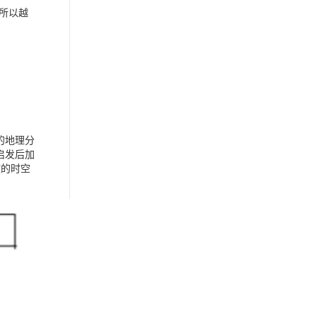
所以越
的地理分
启发后加
散的时空