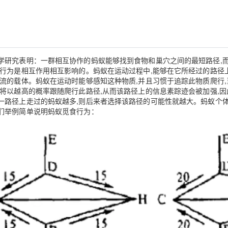
Deepseek-v4-pro
HappyHors
同享
万小智 AI 建站低至 15元/月
Qoder CN
AI 短剧/漫剧
云原生数据库 
快递物流查询
WordPress
成为服务伙
高校合作
点，立即开启云上创新
覆盖公网/内网、递归/权威、移动APP等全场景解析服务
送.CN域名，送备案服务码
基于千问大模型等，支持代码智能生成、研发智能问答
AI助力短剧
态智能体模型
旗舰 MoE 大模型，百万上下文与顶尖推理能力
图生视频，流
Ubuntu
服务生态伙伴
云工开物
企业应用
Works
Night Plan 支持 Qwen 3.8-Max
云原生大数据计算服务 MaxCompute
AI 办公
容器服务 Kub
NEW
GLM-5.2
Wan2.7-T
Red Hat
30+ 款产品免费体验
Data Agent 驱动的一站式 Data+AI 开发治理平台
夜间 5 折，Qwen/Meoo/TokenPlan 客户专享
面向分析的企业级SaaS模式云数据仓库
AI智能应用
提供一站式管
科研合作
视觉 Coding、空间感知、多模态思考等全面升级
1M上下文，专为长程任务能力而生
学研究表明：一群相互协作的蚂蚁能够找到食物和巢穴之间的最短路径,
ERP
堂（旗舰版）
SUSE
的行为是相互作用相互影响的。蚂蚁在运动过程中,能够在它所经过的路径
智能客服
CRM
流的载体。蚂蚁在运动时能够感知这种物质,并且习惯于追踪此物质爬行,
防护产品
2个月
自动承接线索
将以越高的概率跟随爬行此路径,从而该路径上的信息素踪迹会被加强,因
建站小程序
OA 办公系统
AI 应用构建
大模型原生
一路径上走过的蚂蚁越多,则后来者选择该路径的可能性就越大。蚂蚁个
们举例简单说明蚂蚁觅食行为：
力提升
财税管理
模板建站
Qoder
大模型服务平台百炼-应用模版
HOT
NEW
面向真实软件
个人版上线、团队版降价；千问3.8-Max首发发尝鲜
丰富多元化的应用模版和解决方案
400电话
定制建站
万有无界
大模型服务平台百炼-智能体
方案
广告营销
模板小程序
的模型效果
灵活可视化地构建企业级 Agent
定制小程序
秒悟
人工智能平台 PAI
APP 开发
云端极速 AI 
新一代 AI 视频生成模型，深度适配广告营销等场景
AI Native 的算法工程平台，一站式完成建模、训练、推理服务部署
建站系统