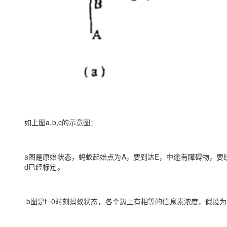
大模型解决方案
迁移与运维管理
快速部署 Dify，高效搭建 
专有云
10 分钟在聊天系统中增加
如上图a,b,c的示意图：
a图是原始状态，蚂蚁起始点为A，要到达E，中途有障碍物，要绕
d已经标定。
b图是t=0时刻蚂蚁状态，各个边上有相等的信息素浓度，假设为