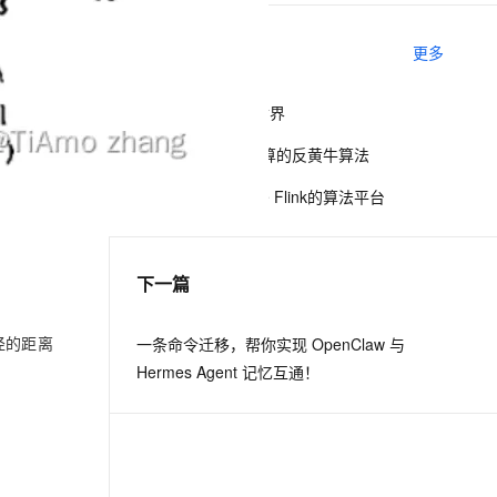
相关电子书
更多
息提取
与 AI 智能体进行实时音视频通话
从文本、图片、视频中提取结构化的属性信息
构建支持视频理解的 AI 音视频实时通话应用
数据+算法定义新世界
t.diy 一步搞定创意建站
构建大模型应用的安全防护体系
袋鼠云基于实时计算的反黄牛算法
通过自然语言交互简化开发流程,全栈开发支持
通过阿里云安全产品对 AI 应用进行安全防护
Alink：基于Apache Flink的算法平台
下一篇
径的距离
一条命令迁移，帮你实现 OpenClaw 与
Hermes Agent 记忆互通！