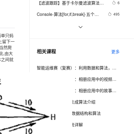
安全
【滤波跟踪】基于卡尔曼滤波算法实
我要投诉
e-1.1-I2V
Cosyvoice-V3-Flash
6
PolarDB
上云场景组合购
Milvus 弹性伸缩功能新增节
伴
现飞行物体运动轨迹预测附matlab代
漫剧创作，剧本、分镜、视频高效生成
100%兼容MySQL、PostgreSQL，兼容Oracle，支持集中和分布式
覆盖90%+业务场景，专享组合折扣价
点支持范围
畅自然，细节丰富
高表现力语音合成大模型，语音克隆听感自然
VPN
Console-算法[for,if,break]-五个好
495
码
朋友分苹果
ernetes 版 ACK
云聚AI 严选权益
AI 原生数据库服务发布
SSL 证书
数组求和算法系列
639
2V
Fun-ASR
，一键激活高效办公新体验
理容器应用的 K8s 服务
精选AI产品，从模型到应用全链提效
Agent 数据网关
文戏情感细腻自然，动作戏激烈拳拳到肉，实现更强表演能力
支持中英文自由切换，具备更强的噪声鲁棒性
而单只蚂
堡垒机
经典Leetcode算法题分享(字符串)
6
上留下一
AI 用量加速计划
云原生数据库 PolarDB
防火墙
当然爬
、识别商机，让客服更高效、服务更出色。
动画 | 什么是基数排序？| 算法必看
新老同享，达量后返
Agentic Database 发布
11
相关课程
更多
此,由大
系列四十
主机安全
应用
体之间就
智能运维赛（复赛）：利用数据和算法，快速定位系统异常并进行根因分析
千问办公
NEW
AI 应用及服务市场
的智能体编程平台
一站式AI生产力平台
智能创作赛（复赛）：相册应用中的视频故事生成算法介绍
AI 应用
伶鹊
智能创作赛（初赛）：相册应用中的故事生成算法介绍
企业级人与Agent协作平台，接入和调度多个数字员工
智能客服平台，对话机器人、对话分析、智能外呼
大模型
相册服务中的故事生成算法介绍
大模型服务平台百炼 - 全妙
自然语言处理
Go语言核心编程 - 数据结构和算法
应用创作平台
多模态内容创作工具，已接入 DeepSeek
数据标注
神经网络概览及算法详解
机器学习