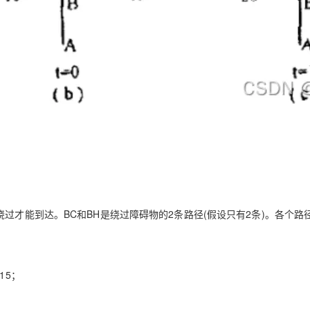
AI 应用
10分钟微调：让0.6B模型媲美235B模
多模态数据信
型
依托云原生高可用架构,实现Dify私有化部署
用1%尺寸在特定领域达到大模型90%以上效果
一个 AI 助手
超强辅助，Bol
即刻拥有 DeepSeek-R1 满血版
在企业官网、通讯软件中为客户提供 AI 客服
多种方案随心选，轻松解锁专属 DeepSeek
过才能到达。BC和BH是绕过障碍物的2条路径(假设只有2条)。各个路
15；