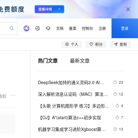
文档
备案
控制台
注册
登录
个人
积分
发布
验
作计划
器
AI 活动
专业服务
服务伙伴合作计划
开发者社区
加入我们
产品动态
服务平台百炼
阿里云 OPC 创新助力计划
热门文章
最新文章
一站式生成采购清单，支持单品或批量购买
io：打造专属 AI 语音助手
S产品伙伴计划（繁花）
峰会
CS
造的大模型服务与应用开发平台
一句话生成原生可编辑精美 PPT 文稿
AI 生产力先锋
Al MaaS 服务伙伴赋能合作
域名
博文
Careers
至高可申请百万元
Qwen3.8-Max 模型上线
开启高性价比 AI 编程新体验
弹性可伸缩的云计算服务
Qwen-Audio-3.0-Realtime 端到端实时语音角色扮演
输入一句话想法, 轻松生成专业的 PPT
先锋实践拓展 AI 生产力的边界
Token 补贴，五大权
计划
海大会
伙伴信用分合作计划
商标
问答
社会招聘
DeepSeek加持的通义灵码2.0 AI程
23
益加速 OPC 成功
eek-V4-Pro
SS
一键部署幻兽帕鲁游戏服务器
飞天发布时刻
HOT
Open Search 向量检索版支
划
备案
电子书
校园招聘
序员实战案例：助力嵌入式开发中的
pSeek-V4-Pro
视频创作，一键激活电商全链路生产力
稳定、安全、高性价比、高性能的云存储服务
一键购买专属联机服务器，轻松开启游戏
所见，即是所愿
持视频检索 Pipeline 功能
更多支持
深入解析消息认证码（MAC）算法：
12
版权
算法生成革新
划
公司注册
镜像站
视频生成
语音识别与合成
HmacMD5与HmacSHA1
专属 QwenPaw
漫剧工坊：一站式动画创作平台
AI 实训营
HOT
应用身份服务 (IDaaS)
【头歌 计算机图形学 练习】多边形填
4
合作伙伴培训与认证
划
上云迁移
站生成，高效打造优质广告素材
全接入的云上超级电脑
从聊天伙伴进化为能主动干活的本地数字员工
快速生产连贯的高质量长漫剧
从基础到进阶，Agent 创客手把手教你
OpenClaw 管理能力上线
充v1.0 (第1关：扫描线填充算法（活
lScope
我要反馈
e-1.1-T2V
Qwen3-TTS-Flash
【OJ】A*(start)算法c++初步实现
7
查询合作伙伴
动边表AET法） 第2关：边缘填充法 
n Alibaba Cloud ISV 合作
代维服务
建企业门户网站
10 分钟搭建微信、支付宝小程序
MaxCompute MaxFrame 提
畅细腻的高质量视频
离线语音合成大模型，多语言方言自适应，低延迟高稳定
第3关：区域四连通种子填充算法 第4
创新加速
机器学习集成学习进阶Xgboost算法
ope
登录合作伙伴管理后台
13
我要建议
站，无忧落地极速上线
以可视化方式快速构建移动和 PC 门户网站
国内短信简单易用，安全可靠，秒级触达，全球覆盖200+国家和地区。
高效部署网站，快速应用到小程序
供自动弹性内存功能
关：区域扫描线种子填充算法)
原理