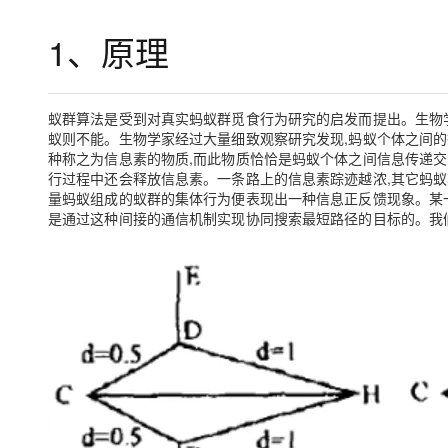
存储
天池大赛
Qwen3.7-Plus
云解析DNS
解决方案免费试用 新老
电子合同
1、原理
最高领取价值200元试用
能看、能想、能动手的多模
安全
网络与CDN
AI 算法大赛
畅捷通
大数据开发治理平台 Data
AI 产品 免费试用
网络
安全
云开发大赛
Qwen3-VL-Plus
Tableau 订阅
1亿+ 大模型 tokens 和 
蚁群算法是受到对真实蚂蚁群觅食行为研究的启发而提出。生物
可观测
入门学习赛
中间件
AI空中课堂在线直播课
蚁则不能。生物学家经过大量细致观察研究发现,蚂蚁个体之间
云防火墙
140+云产品 免费试用
种称之为信息素的物质,而此物质恰恰是蚂蚁个体之间信息传递交
上云与迁云
云原生的云上边界网络安全
产品新客免费试用，最长1
数据库
行过程中还会释放信息素。一条路上的信息素踪迹越浓,其它蚂蚁
生态解决方案
大模型服务
量蚂蚁组成的蚁群的集体行为便表现出一种信息正反馈现象。某
企业出海
大模型ACA认证体验
大数据计算
是通过这种间接的通信机制实现协同搜索最短路径的目标的。我
助力企业全员 AI 认知与能
行业生态解决方案
千问AI平台-Token Plan
政企业务
媒体服务
开发者生态解决方案
企业服务与云通信
千问AI平台-模型体验
AI 开发和 AI 应用解决
在线体验全尺寸、多种模态
域名与网站
Happy 系列大模型
终端用户计算
Serverless
开发工具