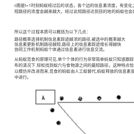
c图是t=1时刻蚂蚁经过后的状态，各个边的信息素浓度，有变
短路径的浓度会越来越大，经过此短路径达到目的地的蚂蚁也会
所以这个过程本质可以概括为以下几点：
路径概率选择机制信息素踪迹越浓的路径,被选中的概率越大
信息素更新机制路径越短,路径上的信息素踪迹增长得越快
协同工作机制蚂蚁个体通过信息素进行信息交流。
从蚂蚁觅食的原理可见,单个个体的行为非常简单蚂蚁只知道跟
布的清况下,轻松找到蚁穴与食物源之间的最短路径。这种特点
以模仿并改进而来,觅食的蚂蚁由人工蚁替代,蚂蚁释放的信息素
中进行。