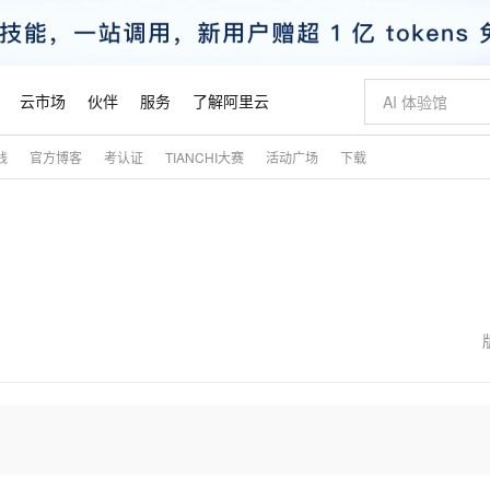
云市场
伙伴
服务
了解阿里云
践
官方博客
考认证
TIANCHI大赛
活动广场
下载
AI 特惠
数据与 API
成为产品伙伴
企业增值服务
最佳实践
价格计算器
AI 场景体
基础软件
产品伙伴合
阿里云认证
市场活动
配置报价
大模型
自助选配和估算价格
新方式
睿译宝，AI翻译排版一步到位
智启 AI 普惠权益
产品生态集成认证中心
企业支持计划
云上春晚
域名与网站
千问官方 MaaS 平台，为开发者和 Agent 而生，新用户赠送 1 亿 + tokens 额度
Qwen Aud
AI Coding
阿里云Maa
2026 阿里云
云服务器 E
为企业打
数据集
Windows
大模型认证
模型
NEW
NEW
交付可用成果
值低价云产品抢先购
上传文档即自动完成翻译和格式还原
至高享 1亿+免费 tokens，加速 Al 应用落地
提供智能易用的域名与建站服务
智能编程，一键
安全可靠、
产品生态伙伴
专家技术服务
云上奥运之旅
弹性计算合作
阿里云中企出
手机三要素
宝塔 Linux
全部认证
价格优势
有专属领域专家
GLM-5.2：长任务时代开源旗舰模型
阿里云 OPC 创新助力计划
千问大模型
即刻拥有 DeepS
AI 电商营销
对象存储 O
大模型
产品生态伙伴工作台
企业增值服务台
云栖战略参考
云存储合作计
云栖大会
身份实名认证
CentOS
训练营
推动算力普惠，释放技术红利
最高返9万
多领域专家智能体,一键组建 AI 虚拟交付团队
快速构建应用程序和网站，即刻迈出上云第一步
至高百万元 Token 补贴，加速一人公司成长
多元化、高性能、安全可靠的大模型服务
真正可用的 1M 上下文,一次完成代码全链路开发
轻松解锁专属 Dee
从图文生成到
云上的中国
数据库合作计
活动全景
短信
Docker
图片和
站式影视创作平台
Hermes Agent，打造自进化智能体
Token Plan 模型订阅计划
数字证书管理服务（原SSL证书）
5 分钟轻松部署
AI 广告创作
无影云电脑
企业成长
NEW
信息公告
看见新力量
云网络合作计
OCR 文字识别
JAVA
证享300元代金券
可视化编排打通从文字构思到成片全链路闭环
全托管，含MySQL、PostgreSQL、SQL Server、MariaDB多引擎
自主进化，持久记忆，越用越聪明
Qwen3.8-Max 首发尝鲜，限时加量 10 倍，夜间低至2折
实现全站HTTPS，呈现可信的WEB访问
图文、视频一
随时随地安
魔搭 Mode
Kimi-K3
HappyHors
NEW
loud
服务实践
官网公告
金融模力时刻
Salesforce O
版
发票查验
全能环境
Claude Code + GStack 打造工程团队
千问办公，限时限量积分加倍
Qoder
低代码高效构
AI 建站
短信服务
型
NEW
作计划
Kimi 最新旗舰模型，长程编程与推理利器
让文字生成流
计划
创新中心
魔搭 ModelSc
健康状态
理服务
让AI从“聊天伙伴”进化为能干活的“数字员工”
安装技能 GStack，拥有专属 AI 工程团队
你的AI工作搭子，覆盖日常办公高频场景
面向真实软件的智能体编程平台
0 代码专业建
客户案例
天气预报查询
操作系统
态合作计划