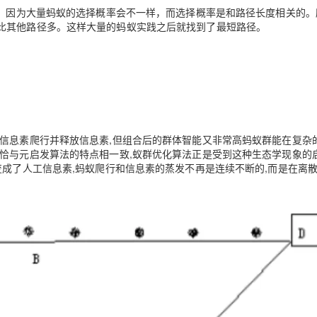
化；因为大量蚂蚁的选择概率会不一样，而选择概率是和路径长度相关的。
比其他路径多。这样大量的蚂蚁实践之后就找到了最短路径。
踪信息素爬行并释放信息素,但组合后的群体智能又非常高蚂蚁群能在复杂
恰恰与元启发算法的特点相一致,蚁群优化算法正是受到这种生态学现象的
变成了人工信息素,蚂蚁爬行和信息素的蒸发不再是连续不断的,而是在离