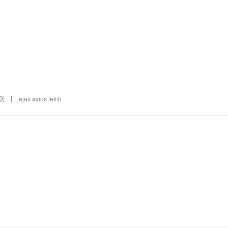
区别
ajax axios fetch