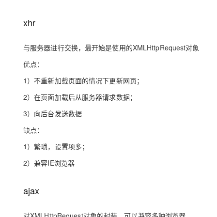
存储
天池大赛
Qwen3.7-Plus
云解析DNS
解决方案免费试用 新老
电子合同
最高领取价值200元试用
能看、能想、能动手的多模
安全
网络与CDN
xhr
AI 算法大赛
畅捷通
大数据开发治理平台 Data
AI 产品 免费试用
网络
安全
云开发大赛
Qwen3-VL-Plus
Tableau 订阅
与服务器进行交换，最开始是使用的XMLHttpRequest对象
1亿+ 大模型 tokens 和 
可观测
入门学习赛
中间件
AI空中课堂在线直播课
优点：
云防火墙
140+云产品 免费试用
上云与迁云
云原生的云上边界网络安全
产品新客免费试用，最长1
数据库
1）不重新加载页面的情况下更新网页；
生态解决方案
大模型服务
企业出海
2）在页面加载后从服务器请求数据；
大模型ACA认证体验
大数据计算
助力企业全员 AI 认知与能
行业生态解决方案
3）向后台发送数据
千问AI平台-Token Plan
政企业务
媒体服务
开发者生态解决方案
缺点：
企业服务与云通信
千问AI平台-模型体验
AI 开发和 AI 应用解决
1）繁琐，设置项多；
在线体验全尺寸、多种模态
域名与网站
2）兼容IE浏览器
Happy 系列大模型
终端用户计算
ajax
Serverless
对XMLHttpRequest对象的封装，可以兼容多种浏览器
开发工具