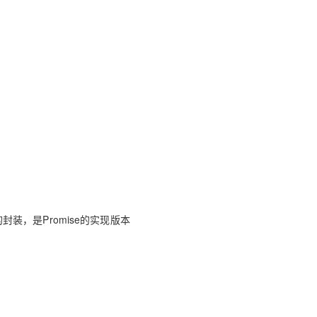
AI 应用
10分钟微调：让0.6B模型媲美235B模
多模态数据信
型
依托云原生高可用架构,实现Dify私有化部署
用1%尺寸在特定领域达到大模型90%以上效果
一个 AI 助手
超强辅助，Bol
即刻拥有 DeepSeek-R1 满血版
在企业官网、通讯软件中为客户提供 AI 客服
多种方案随心选，轻松解锁专属 DeepSeek
的封装，是Promise的实现版本