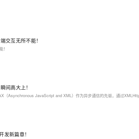
！
b前后端交互无所不能！
不能！
b项目瞬间高大上！
eb开发新篇章！