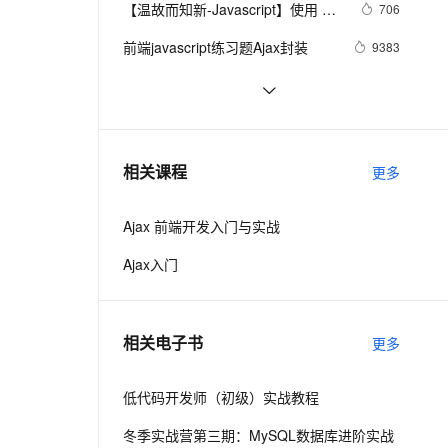
安全
【温故而知新-Javascript】使用 
我要投诉
e-1.1-I2V
Cosyvoice-V3-Flash
706
PolarDB
上云场景组合购
伴
Qoder CN V1.7.0 发布
Ajax（续）
漫剧创作，剧本、分镜、视频高效生成
100%兼容MySQL、PostgreSQL，兼容Oracle，支持集中和分布式
覆盖90%+业务场景，专享组合折扣价
畅自然，细节丰富
高表现力语音合成大模型，语音克隆听感自然
VPN
前端javascript练习题Ajax封装
9383
ernetes 版 ACK
云聚AI 严选权益
云安全中心 AI BAS 智能自动
SSL 证书
js 判断ajax请求的401错误码
3
2V
Fun-ASR
，一键激活高效办公新体验
理容器应用的 K8s 服务
精选AI产品，从模型到应用全链提效
化模拟渗透攻击产品发布
文戏情感细腻自然，动作戏激烈拳拳到肉，实现更强表演能力
支持中英文自由切换，具备更强的噪声鲁棒性
堡垒机
深入剖析微软ASP.NET Ajax中的数据
3
AI 用量加速计划
DataWorks ChatBI 会话支持
绑定架构上篇之二
防火墙
、识别商机，让客服更高效、服务更出色。
Ajax学习-Javascript实例1
新老同享，达量后返
上传临时文件分析
2
相关课程
更多
主机安全
应用
Ajax 前端开发入门与实战
千问办公
NEW
AI 应用及服务市场
的智能体编程平台
一站式AI生产力平台
Ajax入门
AI 应用
伶鹊
企业级人与Agent协作平台，接入和调度多个数字员工
智能客服平台，对话机器人、对话分析、智能外呼
大模型
相关电子书
更多
大模型服务平台百炼 - 全妙
自然语言处理
应用创作平台
多模态内容创作工具，已接入 DeepSeek
低代码开发师（初级）实战教程
数据标注
机器学习
冬季实战营第三期：MySQL数据库进阶实战