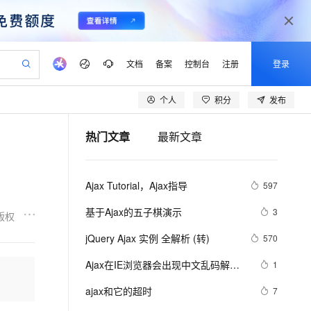
文档
备案
控制台
注册
登录
个人
积分
发布
验
作计划
器
AI 活动
专业服务
服务伙伴合作计划
开发者社区
加入我们
产品动态
服务平台百炼
阿里云 OPC 创新助力计划
热门文章
最新文章
一站式生成采购清单，支持单品或批量购买
可编辑精美 PPT 文稿
S产品伙伴计划（繁花）
峰会
CS
造的大模型服务与应用开发平台
Agency Agents：拥有专属领域专家
AI 生产力先锋
Al MaaS 服务伙伴赋能合作
域名
博文
Careers
PolarDB Agentic Database
至高可申请百万元
 轻松生成专业的 PPT
开启高性价比 AI 编程新体验
弹性可伸缩的云计算服务
先锋实践拓展 AI 生产力的边界
发布
多领域专家智能体,一键组建 AI 虚拟交付团队
Token 补贴，五大权
计划
海大会
伙伴信用分合作计划
商标
问答
社会招聘
Ajax Tutorial，Ajax指导
597
益加速 OPC 成功
帕鲁游戏服务器
SS
HappyHorse 打造一站式影视创作平台
飞天发布时刻
HOT
秒悟 Meoo CLI 支持一键部
划
备案
电子书
校园招聘
联机服务器，轻松开启游戏
视频创作，一键激活电商全链路生产力
稳定、安全、高性价比、高性能的云存储服务
所见，即是所愿
署项目至阿里云账号
可视化编排打通从文字构思到成片全链路闭环
更多支持
基于Ajax的五子棋演示
3
版权
划
公司注册
镜像站
视频生成
语音识别与合成
 智能体与工作流应用
漫剧工坊：一站式动画创作平台
AI 实训营
Flink OSS 支持
jQuery Ajax 实例 全解析 (转)
570
合作伙伴培训与认证
划
上云迁移
站生成，高效打造优质广告素材
全接入的云上超级电脑
通过阿里云百炼高效搭建AI应用,助力高效开发
快速生产连贯的高质量长漫剧
从基础到进阶，Agent 创客手把手教你
AssumeRole 角色自定义
lScope
我要反馈
e-1.1-T2V
Qwen3-TTS-Flash
Ajax在IE浏览器会出现中文乱码解决
1
查询合作伙伴
n Alibaba Cloud ISV 合作
代维服务
建企业门户网站
10 分钟搭建微信、支付宝小程序
百炼 Qwen3.7-Flash 系列模
办法
畅细腻的高质量视频
离线语音合成大模型，多语言方言自适应，低延迟高稳定
创新加速
ajax和它的超时
ope
登录合作伙伴管理后台
7
我要建议
站，无忧落地极速上线
以可视化方式快速构建移动和 PC 门户网站
国内短信简单易用，安全可靠，秒级触达，全球覆盖200+国家和地区。
高效部署网站，快速应用到小程序
型发布