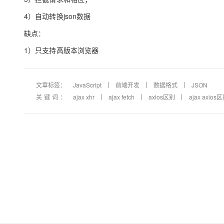
4）自动转换json数据
缺点：
1）只支持高版本浏览器
文章标签：
JavaScript
前端开发
数据格式
JSON
关键词：
ajax xhr
ajax fetch
axios区别
ajax axios