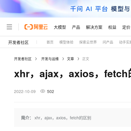
大模型
产品
解决方案
权益
定价
开发者社区
首页
模型体验
探索云世界
问产品
动手实
大模型
产品
解决方案
权益
定价
云市场
伙伴
服务
了解阿里云
精选产品
精选解决方案
普惠上云
产品定价
精选商城
成为销售伙伴
售前咨询
为什么选择阿里云
千问AI平台
开发者社区
开发与运维
文章
正文
了解云产品的定价详情
大模型服务平台百炼
睿译宝，AI翻译排版一
普惠上云 官方力荐
分销伙伴
在线服务
网站建设
什么是云计算
大
xhr，ajax，axios，fet
大模型服务与应用平台
上传文档即自动完成翻译和
云服务器38元/年起，超
咨询伙伴
多端小程序
技术领先
云上成本管理
售后服务
轻量应用服务器
GLM-5.2：长任务时代
官方推荐返现计划
大模型
精选产品
精选解决方案
Salesforce 国际版订阅
稳定可靠
管理和优化成本
推荐新用户得奖励，单订单
销售伙伴合作计划
2022-10-09
502
自助服务
友盟天域
安全合规
人工智能与机器学习
AI
文本生成
云数据库 RDS
Hermes Agent，打造
云工开物
无影生态合作计划
在线服务
观测云
分析师报告
自主进化，持久记忆，越用
高校专属算力普惠，学生认
计算
互联网应用开发
Qwen3.8-Max
HOT
Salesforce On Alibaba C
工单服务
Tuya 物联网平台阿里云
研究报告与白皮书
人工智能平台 PAI
快速拥有专属 OpenClaw
简介：
xhr，ajax，axios，fetch的区别
大模
Consulting Partner 合
大数据
容器
智能体时代全能旗舰模型
免费试用
短信专区
一站式AI开发、训练和推
蓝凌 OA
AI 大模型销售与服务生
现代化应用