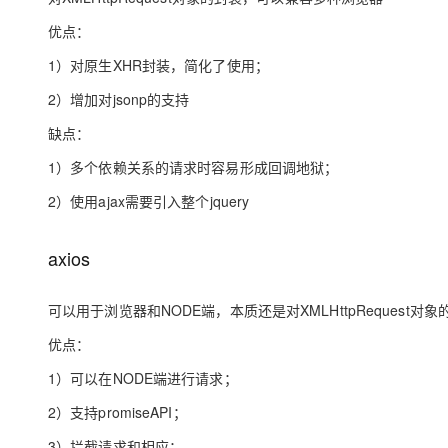
大模型解决方案
优点：
迁移与运维管理
快速部署 Dify，高效搭建 
1）对原生XHR封装，简化了使用；
专有云
2）增加对jsonp的支持
10 分钟在聊天系统中增加
缺点：
1）多个依赖关系的请求时容易形成回调地狱；
2）使用ajax需要引入整个jquery
axios
可以用于浏览器和NODE端，本质还是对XMLHttpRequest对象
优点：
1）可以在NODE端进行请求；
2）支持promiseAPI；
3）拦截请求和相应；