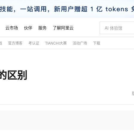
云市场
伙伴
服务
了解阿里云
践
官方博客
考认证
TIANCHI大赛
活动广场
下载
AI 特惠
数据与 API
成为产品伙伴
企业增值服务
最佳实践
价格计算器
AI 场景体
基础软件
产品伙伴合
阿里云认证
市场活动
配置报价
大模型
自助选配和估算价格
步到位
智启 AI 普惠权益
产品生态集成认证中心
企业支持计划
云上春晚
域名与网站
Qwen Audio：打造专属 AI 语音助手
千问官方 MaaS 平台，为开发者和 Agent 而生，新用户赠送 1 亿 + tokens 额度
一句话生成原生
AI Coding
阿里云Maa
2026 阿里云
云服务器 E
为企业打
数据集
Windows
大模型认证
模型
NEW
NEW
ch的区别
格式还原
值低价云产品抢先购
至高享 1亿+免费 tokens，加速 Al 应用落地
提供智能易用的域名与建站服务
Qwen-Audio-3.0-Realtime 端到端实时语音角色扮演
输入一句话想法,
智能编程，一键
安全可靠、
产品生态伙伴
专家技术服务
云上奥运之旅
弹性计算合作
阿里云中企出
手机三要素
宝塔 Linux
全部认证
价格优势
开源旗舰模型
即刻拥有 DeepSeek-V4-Pro
阿里云 OPC 创新助力计划
千问大模型
一键部署幻兽
AI 电商营销
对象存储 O
大模型
产品生态伙伴工作台
企业增值服务台
云栖战略参考
云存储合作计
云栖大会
身份实名认证
CentOS
训练营
推动算力普惠，释放技术红利
最高返9万
真正可用的 1M 上下文,一次完成代码全链路开发
快速构建应用程序和网站，即刻迈出上云第一步
轻松解锁专属 DeepSeek-V4-Pro
至高百万元 Token 补贴，加速一人公司成长
多元化、高性能、安全可靠的大模型服务
一键购买专属
从图文生成到
云上的中国
数据库合作计
活动全景
短信
Docker
图片和
自进化智能体
5 分钟轻松部署专属 QwenPaw
Token Plan 模型订阅计划
数字证书管理服务（原SSL证书）
高效搭建 AI
AI 广告创作
无影云电脑
企业成长
NEW
HOT
信息公告
看见新力量
云网络合作计
OCR 文字识别
JAVA
越聪明
证享300元代金券
全托管，含MySQL、PostgreSQL、SQL Server、MariaDB多引擎
Qwen3.8-Max 首发尝鲜，限时加量 10 倍，夜间低至2折
实现全站HTTPS，呈现可信的WEB访问
从聊天伙伴进化为能主动干活的本地数字员工
图文、视频一
随时随地安
魔搭 Mode
Kimi-K3
HappyHors
NEW
loud
服务实践
官网公告
金融模力时刻
Salesforce O
版
发票查验
全能环境
Claude Code + GStack 打造工程团队
千问办公，限时限量积分加倍
Qoder
低代码高效构
AI 建站
短信服务
型
NEW
作计划
Kimi 最新旗舰模型，长程编程与推理利器
让文字生成流
计划
创新中心
魔搭 ModelSc
健康状态
理服务
让AI从“聊天伙伴”进化为能干活的“数字员工”
安装技能 GStack，拥有专属 AI 工程团队
你的AI工作搭子，覆盖日常办公高频场景
面向真实软件的智能体编程平台
0 代码专业建
客户案例
天气预报查询
操作系统
态合作计划