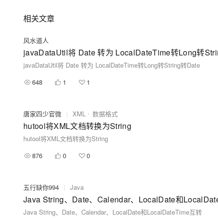
相关文章
风水道人
javaDataUtil将 Date 转为 LocalDateTime转Long转Str
javaDataUtil将 Date 转为 LocalDateTime转Long转String转Date
648
1
1
唐家四少官微
|
XML
数据格式
hutool将XML文档转换为String
hutool将XML文档转换为String
876
0
0
五行缺你994
|
Java
Java String、Date、Calendar、LocalDate和LocalD
Java String、Date、Calendar、LocalDate和LocalDateTime互转