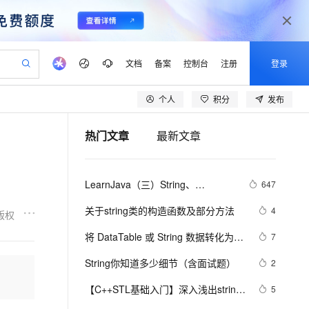
文档
备案
控制台
注册
登录
个人
积分
发布
验
作计划
器
AI 活动
专业服务
服务伙伴合作计划
开发者社区
加入我们
产品动态
服务平台百炼
阿里云 OPC 创新助力计划
热门文章
最新文章
一站式生成采购清单，支持单品或批量购买
可编辑精美 PPT 文稿
S产品伙伴计划（繁花）
峰会
CS
造的大模型服务与应用开发平台
Agency Agents：拥有专属领域专家
AI 生产力先锋
Al MaaS 服务伙伴赋能合作
域名
博文
Careers
至高可申请百万元
Qwen3.8-Max 模型上线
 轻松生成专业的 PPT
开启高性价比 AI 编程新体验
弹性可伸缩的云计算服务
先锋实践拓展 AI 生产力的边界
多领域专家智能体,一键组建 AI 虚拟交付团队
Token 补贴，五大权
计划
海大会
伙伴信用分合作计划
商标
问答
社会招聘
LearnJava（三）String、
647
益加速 OPC 成功
帕鲁游戏服务器
SS
HappyHorse 打造一站式影视创作平台
飞天发布时刻
HOT
Open Search 向量检索版支
划
备案
电子书
校园招聘
StringBuffer 与 StringBuilder
联机服务器，轻松开启游戏
视频创作，一键激活电商全链路生产力
稳定、安全、高性价比、高性能的云存储服务
所见，即是所愿
持视频检索 Pipeline 功能
可视化编排打通从文字构思到成片全链路闭环
更多支持
关于string类的构造函数及部分方法
4
版权
划
公司注册
镜像站
视频生成
语音识别与合成
 智能体与工作流应用
漫剧工坊：一站式动画创作平台
AI 实训营
应用身份服务 (IDaaS)
将 DataTable 或 String 数据转化为
7
合作伙伴培训与认证
划
上云迁移
站生成，高效打造优质广告素材
全接入的云上超级电脑
通过阿里云百炼高效搭建AI应用,助力高效开发
快速生产连贯的高质量长漫剧
从基础到进阶，Agent 创客手把手教你
OpenClaw 管理能力上线
json(.NET)
lScope
我要反馈
e-1.1-T2V
Qwen3-TTS-Flash
String你知道多少细节（含面试题）
2
查询合作伙伴
n Alibaba Cloud ISV 合作
代维服务
建企业门户网站
10 分钟搭建微信、支付宝小程序
MaxCompute MaxFrame 提
畅细腻的高质量视频
离线语音合成大模型，多语言方言自适应，低延迟高稳定
创新加速
【C++STL基础入门】深入浅出string
ope
登录合作伙伴管理后台
5
我要建议
站，无忧落地极速上线
以可视化方式快速构建移动和 PC 门户网站
国内短信简单易用，安全可靠，秒级触达，全球覆盖200+国家和地区。
高效部署网站，快速应用到小程序
供自动弹性内存功能
类的比较(compare)、复制(copy)