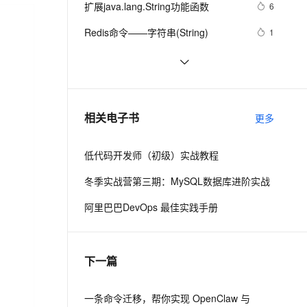
安全
扩展java.lang.String功能函数
我要投诉
e-1.1-I2V
Cosyvoice-V3-Flash
6
PolarDB
上云场景组合购
Milvus 弹性伸缩功能新增节
伴
漫剧创作，剧本、分镜、视频高效生成
100%兼容MySQL、PostgreSQL，兼容Oracle，支持集中和分布式
覆盖90%+业务场景，专享组合折扣价
点支持范围
畅自然，细节丰富
高表现力语音合成大模型，语音克隆听感自然
VPN
Redis命令——字符串(String)
1
ernetes 版 ACK
云聚AI 严选权益
AI 原生数据库服务发布
SSL 证书
java String与Int相互转换
4
2V
Fun-ASR
，一键激活高效办公新体验
理容器应用的 K8s 服务
精选AI产品，从模型到应用全链提效
Agent 数据网关
文戏情感细腻自然，动作戏激烈拳拳到肉，实现更强表演能力
支持中英文自由切换，具备更强的噪声鲁棒性
堡垒机
学习:erlang的term反序列化，string转
2
AI 用量加速计划
云原生数据库 PolarDB
换为term
防火墙
、识别商机，让客服更高效、服务更出色。
java中Date与String的相互转化
新老同享，达量后返
Agentic Database 发布
455
相关电子书
更多
主机安全
应用
低代码开发师（初级）实战教程
千问办公
NEW
AI 应用及服务市场
的智能体编程平台
一站式AI生产力平台
冬季实战营第三期：MySQL数据库进阶实战
AI 应用
伶鹊
阿里巴巴DevOps 最佳实践手册
企业级人与Agent协作平台，接入和调度多个数字员工
智能客服平台，对话机器人、对话分析、智能外呼
大模型
大模型服务平台百炼 - 全妙
自然语言处理
下一篇
应用创作平台
多模态内容创作工具，已接入 DeepSeek
数据标注
机器学习
一条命令迁移，帮你实现 OpenClaw 与