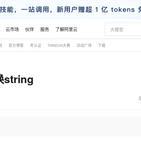
云市场
伙伴
服务
了解阿里云
践
官方博客
考认证
TIANCHI大赛
活动广场
下载
AI 特惠
数据与 API
成为产品伙伴
企业增值服务
最佳实践
价格计算器
AI 场景体
基础软件
产品伙伴合
阿里云认证
市场活动
配置报价
大模型
自助选配和估算价格
步到位
智启 AI 普惠权益
产品生态集成认证中心
企业支持计划
云上春晚
域名与网站
Qwen Audio：打造专属 AI 语音助手
千问官方 MaaS 平台，为开发者和 Agent 而生，新用户赠送 1 亿 + tokens 额度
一句话生成原生
AI Coding
阿里云Maa
2026 阿里云
云服务器 E
为企业打
数据集
Windows
大模型认证
模型
NEW
NEW
string
格式还原
值低价云产品抢先购
至高享 1亿+免费 tokens，加速 Al 应用落地
提供智能易用的域名与建站服务
Qwen-Audio-3.0-Realtime 端到端实时语音角色扮演
输入一句话想法,
智能编程，一键
安全可靠、
产品生态伙伴
专家技术服务
云上奥运之旅
弹性计算合作
阿里云中企出
手机三要素
宝塔 Linux
全部认证
价格优势
开源旗舰模型
即刻拥有 DeepSeek-V4-Pro
阿里云 OPC 创新助力计划
千问大模型
一键部署幻兽
AI 电商营销
对象存储 O
大模型
产品生态伙伴工作台
企业增值服务台
云栖战略参考
云存储合作计
云栖大会
身份实名认证
CentOS
训练营
推动算力普惠，释放技术红利
最高返9万
真正可用的 1M 上下文,一次完成代码全链路开发
快速构建应用程序和网站，即刻迈出上云第一步
轻松解锁专属 DeepSeek-V4-Pro
至高百万元 Token 补贴，加速一人公司成长
多元化、高性能、安全可靠的大模型服务
一键购买专属
从图文生成到
云上的中国
数据库合作计
活动全景
短信
Docker
图片和
自进化智能体
5 分钟轻松部署专属 QwenPaw
Token Plan 模型订阅计划
数字证书管理服务（原SSL证书）
高效搭建 AI
AI 广告创作
无影云电脑
企业成长
NEW
HOT
信息公告
看见新力量
云网络合作计
OCR 文字识别
JAVA
越聪明
证享300元代金券
全托管，含MySQL、PostgreSQL、SQL Server、MariaDB多引擎
Qwen3.8-Max 首发尝鲜，限时加量 10 倍，夜间低至2折
实现全站HTTPS，呈现可信的WEB访问
从聊天伙伴进化为能主动干活的本地数字员工
图文、视频一
随时随地安
魔搭 Mode
Kimi-K3
HappyHors
NEW
loud
服务实践
官网公告
金融模力时刻
Salesforce O
版
发票查验
全能环境
Claude Code + GStack 打造工程团队
千问办公，限时限量积分加倍
Qoder
低代码高效构
AI 建站
短信服务
型
NEW
作计划
Kimi 最新旗舰模型，长程编程与推理利器
让文字生成流
计划
创新中心
魔搭 ModelSc
健康状态
理服务
让AI从“聊天伙伴”进化为能干活的“数字员工”
安装技能 GStack，拥有专属 AI 工程团队
你的AI工作搭子，覆盖日常办公高频场景
面向真实软件的智能体编程平台
0 代码专业建
客户案例
天气预报查询
操作系统
态合作计划