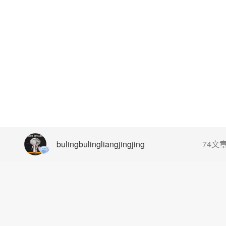
bulingbulingliangjingjing
74文