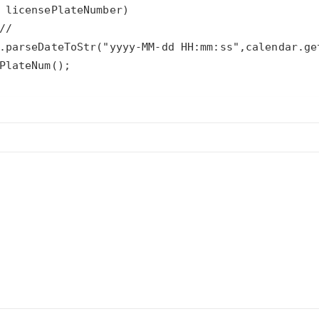
AI 应用
10分钟微调：让0.6B模型媲美235B模
多模态数据信
型
依托云原生高可用架构,实现Dify私有化部署
PlateNum();
用1%尺寸在特定领域达到大模型90%以上效果
一个 AI 助手
超强辅助，Bol
即刻拥有 DeepSeek-R1 满血版
在企业官网、通讯软件中为客户提供 AI 客服
多种方案随心选，轻松解锁专属 DeepSeek