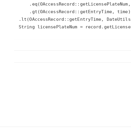
大模型解决方案
迁移与运维管理
快速部署 Dify，高效搭建 
专有云
String licensePlateNum = record.getLicense
10 分钟在聊天系统中增加