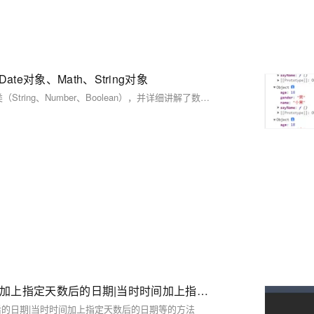
Date对象、Math、String对象
这篇文章介绍了JavaScript中的数组、Date对象、Math对象以及包装类（String、Number、Boolean），并详细讲解了数组的创建、方法（如forEach、push、pop、unshift、slice、splice）和遍历操作，以及工厂方法创建对象和原型对象的概念。
java关于时间比较|String转Date|Date转String|指定时间加上指定天数后的日期|当时时间加上指定天数后的日期等的方法
上指定天数后的日期|当时时间加上指定天数后的日期等的方法