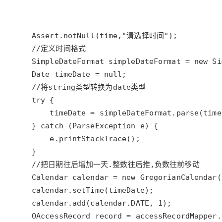
存储
天池大赛
Qwen3.7-Plus
云解析DNS
解决方案免费试用 新老
电子合同
最高领取价值200元试用
能看、能想、能动手的多模
安全
网络与CDN
AI 算法大赛
畅捷通
大数据开发治理平台 Data
AI 产品 免费试用
网络
安全
云开发大赛
Qwen3-VL-Plus
Tableau 订阅
1亿+ 大模型 tokens 和 
可观测
入门学习赛
中间件
AI空中课堂在线直播课
云防火墙
140+云产品 免费试用
上云与迁云
云原生的云上边界网络安全
产品新客免费试用，最长1
数据库
生态解决方案
大模型服务
企业出海
大模型ACA认证体验
大数据计算
助力企业全员 AI 认知与能
行业生态解决方案
千问AI平台-Token Plan
政企业务
媒体服务
开发者生态解决方案
企业服务与云通信
千问AI平台-模型体验
AI 开发和 AI 应用解决
在线体验全尺寸、多种模态
域名与网站
Happy 系列大模型
终端用户计算
Serverless
开发工具