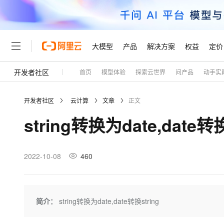
大模型
产品
解决方案
权益
定价
开发者社区
首页
模型体验
探索云世界
问产品
动手实
大模型
产品
解决方案
权益
定价
云市场
伙伴
服务
了解阿里云
精选产品
精选解决方案
普惠上云
产品定价
精选商城
成为销售伙伴
售前咨询
为什么选择阿里云
千问AI平台
开发者社区
云计算
文章
正文
了解云产品的定价详情
大模型服务平台百炼
睿译宝，AI翻译排版一
普惠上云 官方力荐
分销伙伴
在线服务
网站建设
什么是云计算
大
string转换为date,date转换
大模型服务与应用平台
上传文档即自动完成翻译和
云服务器38元/年起，超
咨询伙伴
多端小程序
技术领先
云上成本管理
售后服务
轻量应用服务器
GLM-5.2：长任务时代
官方推荐返现计划
大模型
精选产品
精选解决方案
Salesforce 国际版订阅
稳定可靠
管理和优化成本
推荐新用户得奖励，单订单
销售伙伴合作计划
2022-10-08
460
自助服务
友盟天域
安全合规
人工智能与机器学习
AI
文本生成
云数据库 RDS
Hermes Agent，打造
云工开物
无影生态合作计划
在线服务
观测云
分析师报告
自主进化，持久记忆，越用
高校专属算力普惠，学生认
计算
互联网应用开发
Qwen3.8-Max
HOT
Salesforce On Alibaba C
工单服务
Tuya 物联网平台阿里云
研究报告与白皮书
人工智能平台 PAI
快速拥有专属 OpenClaw
简介：
string转换为date,date转换string
大模
Consulting Partner 合
大数据
容器
智能体时代全能旗舰模型
免费试用
短信专区
一站式AI开发、训练和推
蓝凌 OA
AI 大模型销售与服务生
现代化应用