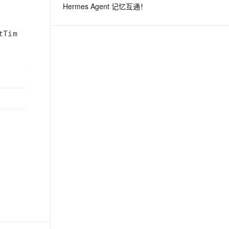
Hermes Agent 记忆互通！
息提取
与 AI 智能体进行实时音视频通话
从文本、图片、视频中提取结构化的属性信息
构建支持视频理解的 AI 音视频实时通话应用
t.diy 一步搞定创意建站
构建大模型应用的安全防护体系
通过自然语言交互简化开发流程,全栈开发支持
通过阿里云安全产品对 AI 应用进行安全防护