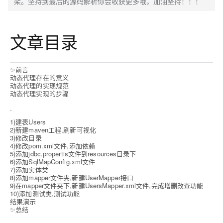
架。坚持到最后的源码解析你会收获更多哦，加油坚持！！！
文章目录
✨
前言
动态代理存在的意义
动态代理
的实现规范
动态代理实现的步骤
·
1)
建表
Users
2)
新建
maven
工程
,
刷新可视化
3)
修改目录
4)
修改
pom.xml
文件
,
添加依赖
5)
添加
jdbc.propertis
文件到
resources
目录下
6)
添加
SqlMapConfig.xml
文件
7)
添加实体类
8)
添加
mapper
文件夹
,
新建
UserMapper
接口
9)
在
mapper
文件夹下
,
新建
UsersMapper.xml
文件
,
完成增删改查功能
10)
添加测试类
,
测试功能
结果演示
✨
总结