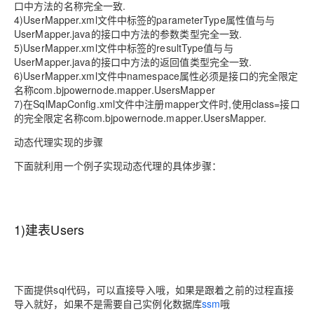
口中方法的名称完全一致
.
4)UserMapper.xml
文件中标签的
parameterType
属性值与与
UserMapper.java
的接口中方法的参数类型完全一致
.
5)UserMapper.xml
文件中标签的
resultType
值与与
UserMapper.java
的接口中方法的返回值类型完全一致
.
6)UserMapper.xml
文件中
namespace
属性必须是接口的完全限定
名称
com.bjpowernode.mapper.UsersMapper
7)
在
SqlMapConfig.xml
文件中注册
mapper
文件时
,
使用
class=
接口
的完全限定名称
com.bjpowernode.mapper.UsersMapper.
动态代理实现的步骤
下面就利用一个例子实现动态代理的具体步骤：
1)建表
Users
下面提供
sql
代码，可以直接导入哦，如果是跟着之前的过程直接
导入就好，如果不是需要自己实例化数据库
ssm
哦