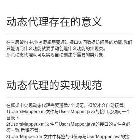
动态代理存在的意义
在三层架构中
,
业务逻辑层要通过接口访问数据访问层的功能
.
我们
只能访问什么功能就要手动创建什么功能的实现类。
那么动态代理就可以实现自动创建所需要的类对象
.
动态代理的实现规范
在框架中实现动态代理需要遵循
7
个规范，框架才会自动接管。
1)UsersMapper.xml
文件与
UsersMapper.java
的接口必须同一个
目录下
.
2)UsersMapper.xml
文件与
UsersMapper.java
的接口的文件名必
须一致
,
后缀不管
.
3)UserMapper.xml
文件中标签的
id
值与与
UserMapper.java
的接