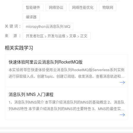
智能硬件
网络协议
网络性能优化
物联网
编译器
关键词：
micropython云消息队列 MQ
来 源：
开发者社区
>
开发与运维
>
文章
> 正文
相关实践学习
快速体验阿里云云消息队列RocketMQ版
本实验将带您快速体验使用云消息队列RocketMQ版Serverless系列实例
进行获取接入点、创建Topic、创建订阅组、收发消息、查看消息轨迹和仪
表盘。
消息队列 MNS 入门课程
1、消息队列MNS简介 本节课介绍消息队列的MNS的基础概念 2、消息队
列MNS特性 本节课介绍消息队列的MNS的主要特性 3、MNS的最佳实践
及场景应用 本节课介绍消息队列的MNS的最佳实践及场景应用案例 4、手
把手系列：消息队列MNS实操讲 本节课介绍消息队列的MNS的实际操作
演示 5、动手实验：基于MNS，0基础轻松构建 Web Client 本节课带您一