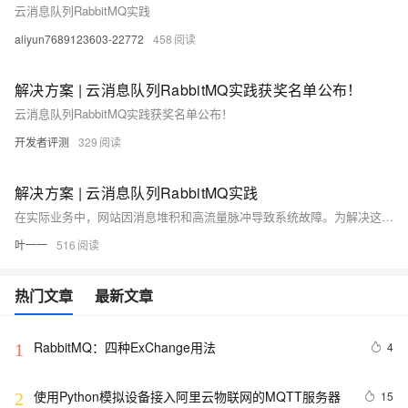
云消息队列RabbitMQ实践
aliyun7689123603-22772
458
解决方案 | 云消息队列RabbitMQ实践获奖名单公布！
云消息队列RabbitMQ实践获奖名单公布！
开发者评测
329
解决方案 | 云消息队列RabbitMQ实践
在实际业务中，网站因消息堆积和高流量脉冲导致系统故障。为解决这些问题，云消息队列 RabbitMQ 版提供高性能的消息处理和海量消息堆积能力，确保系统在流量高峰时仍能稳定运行。迁移前需进行技术能力和成本效益评估，包括功能、性能、限制值及费用等方面。迁移步骤包括元数据迁移、创建用户、网络打通和数据迁移。
叶一一
516
热门文章
最新文章
RabbitMQ：四种ExChange用法
4
1
使用Python模拟设备接入阿里云物联网的MQTT服务器
15
2