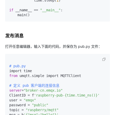
            time.sleep(
1
)

if
 __name__ == 
"__main__"
:

    main()
发布消息
打开任意编辑器，输入下面的代码，并保存为 pub.py 文件：
# pub.py
from
 umqtt.simple import MQTTClient

# 定义 pub 客户端的连接信息
server
=
"broker-cn.emqx.io"
ClientID = f
'raspberry-pub-{time.time_ns()}'
user = 
"emqx"
password = 
"public"
topic = 
"raspberry/mqtt"
msg = b
'{"msg":"hello"}'