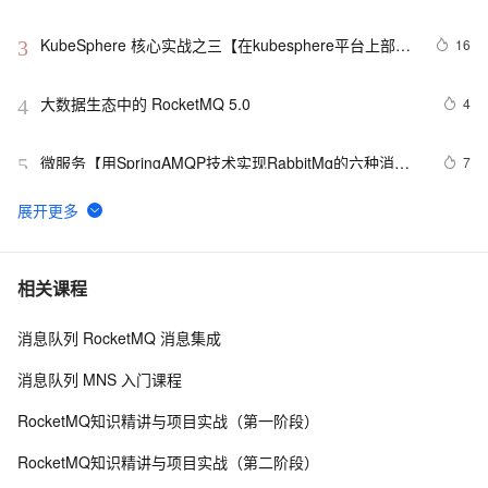
KubeSphere 核心实战之三【在kubesphere平台上部署
16
3
ElasticSearch、应用商店部署RabbitMQ和应用市场部
署Zookeeper】（实操篇 3/4）
大数据生态中的 RocketMQ 5.0
4
4
微服务【用SpringAMQP技术实现RabbitMq的六种消息
7
5
队列】第4章
深入了解Apache RocketMQ：可靠的分布式消息队列
6
6
阿里二面：RocketMQ 消费失败了，怎么处理？
5
7
相关课程
消息队列 RocketMQ 消息集成
RabbitMQ的使用与分析
4
8
消息队列 MNS 入门课程
一文讲透消息队列RocketMQ实现消费幂等
7
9
RocketMQ知识精讲与项目实战（第一阶段）
NanoMQ Newsletter 2022-08｜v0.11：MQTT 5.0 + 
3
10
RocketMQ知识精讲与项目实战（第二阶段）
MQTT over QUIC 桥接，新增 HTTP API 监控客户端状