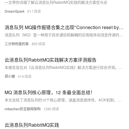
一文带你详细了解云消息队列RabbitMQ实践的解决方案优与劣
DreamSpark
617
消息队列 MQ操作报错合集之出现"Connection reset by peer"的错误，该如何处理
消息队列（MQ）是一种用于异步通信和解耦的应用程序间消息传递的服务，广泛应用于分布式系统中。针对不同的MQ产品，如阿里云的RocketMQ、RabbitMQ等，它们在实现上述场景时可能会有不同的特性和优势，比如RocketMQ强调高吞吐量、低延迟和高可用性，适合大规模分布式系统；而RabbitMQ则以其灵活的路由规则和丰富的协议支持受到青睐。下面是一些常见的消息队列MQ产品的使用场景合集，这些场景涵盖了多种行业和业务需求。
三分钟热度的鱼
895
云消息队列RabbitMQ实践解决方案评测报告
本报告旨在对《云消息队列RabbitMQ实践》解决方案进行综合评测。通过对该方案的原理理解、部署体验、设计验证以及实际应用价值等方面进行全面分析，为用户提供详尽的反馈与建议。
郑小健
414
MQ 消息队列核心原理，12 条最全面总结！
本文总结了消息队列的12个核心原理，涵盖消息顺序性、ACK机制、持久化及高可用性等内容。关注【mikechen的互联网架构】，10年+BAT架构经验倾囊相授。
mikechen的互联网架构
1280
云消息队列RabbitMQ实践