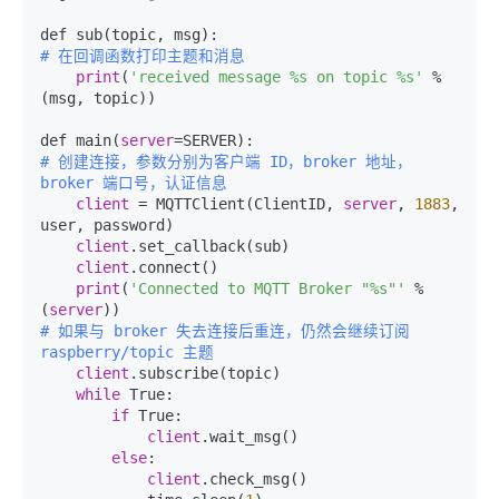
# 在回调函数打印主题和消息
print
(
'received message %s on topic %s'
 % 
(msg, topic))

def main(
server
# 创建连接，参数分别为客户端 ID，broker 地址，
broker 端口号，认证信息
client
 = MQTTClient(ClientID, 
server
, 
1883
, 
user, password)

client
.set_callback(sub)

client
.connect()

print
(
'Connected to MQTT Broker "%s"'
 % 
(
server
# 如果与 broker 失去连接后重连，仍然会继续订阅 
raspberry/topic 主题
client
.subscribe(topic)

while
 True:

if
 True:

client
.wait_msg()

else
:

client
.check_msg()
