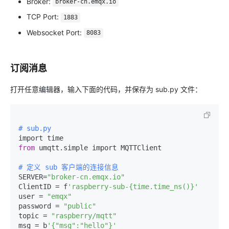
Broker:
broker-cn.emqx.io
TCP Port:
1883
Websocket Port:
8083
订阅消息
打开任意编辑器，输入下面的代码，并保存为 sub.py 文件：
# sub.py
from
 umqtt.simple import MQTTClient

# 定义 sub 客户端的连接信息
SERVER=
"broker-cn.emqx.io"
ClientID = f
'raspberry-sub-{time.time_ns()}'
user = 
"emqx"
password = 
"public"
topic = 
"raspberry/mqtt"
msg = b
'{"msg":"hello"}'