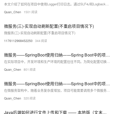
本文介绍了如何在项目中使用Logger打印日志。通过SLF4J和Logback，可设置不同日志级别（如DEBUG、INFO、WARN、ERROR）并支持占位符输出动态信息。示例代码展示了日志在控制器中的应用，说明了日志配置对问题排查的重要性。附课程源码下载链接供实践参考。
Quan_Chen
1501
微服务(三)-实现自动刷新配置(不重启项目情况下)
微服务(三)-实现自动刷新配置(不重启项目情况下)
1176112968452250
344
微服务——SpringBoot使用归纳——Spring Boot中的项目属性配置——指定项目配置文件
在实际项目中，开发环境和生产环境的配置往往不同。为简化配置切换，可通过创建 `application-dev.yml` 和 `application-pro.yml` 分别管理开发与生产环境配置，如设置不同端口（8001/8002）。在 `application.yml` 中使用 `spring.profiles.active` 指定加载的配置文件，实现环境快速切换。本节还介绍了通过配置类读取参数的方法，适用于微服务场景，提升代码可维护性。课程源码可从 [Gitee](https://gitee.com/eson15/springboot_study) 下载。
Quan_Chen
801
微服务——SpringBoot使用归纳——Spring Boot中的项目属性配置——少量配置信息的情形
在微服务架构中，随着业务复杂度增加，项目可能需要调用多个微服务。为避免使用`@Value`注解逐一引入配置的繁琐，可通过定义配置类（如`MicroServiceUrl`）并结合`@ConfigurationProperties`注解实现批量管理。此方法需在配置文件中设置微服务地址（如订单、用户、购物车服务），并通过`@Component`将配置类纳入Spring容器。最后，在Controller中通过`@Resource`注入配置类即可便捷使用，提升代码可维护性。
Quan_Chen
320
Java后端如何进行文件上传和下载 —— 本地版（文末配绝对能用的源码，超详细，超好用，一看就懂，博主在线解答） 文件如何预览和下载？（超简单教程）