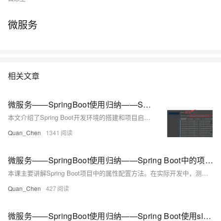
微服务
相关文章
微服务——SpringBoot使用归纳——Spring Boot开发环境搭建和项目启动
本文介绍了Spring Boot开发环境的搭建和项目启动流程。主要内容包括：jdk的配置（IDEA、STS/eclipse设置方法）、Spring Boot工程的构建方式（IDEA快速构建、官方构建工具start.spring.io使用）、maven配置（本地maven路径与阿里云镜像设置）以及编码配置（IDEA和eclipse中的编码设置）。通过这些步骤，帮助开发者顺利完成Spring Boot项目的初始化和运行准备。
Quan_Chen
1341
微服务——SpringBoot使用归纳——Spring Boot中的项目属性配置——少量配置信息的情形
本课主要讲解Spring Boot项目中的属性配置方法。在实际开发中，测试与生产环境的配置往往不同，因此不应将配置信息硬编码在代码中，而应使用配置文件管理，如`application.yml`。例如，在微服务架构下，可通过配置文件设置调用其他服务的地址（如订单服务端口8002），并利用`@Value`注解在代码中读取这些配置值。这种方式使项目更灵活，便于后续修改和维护。
Quan_Chen
427
微服务——SpringBoot使用归纳——Spring Boot使用slf4j进行日志记录——使用Logger在项目中打印日志