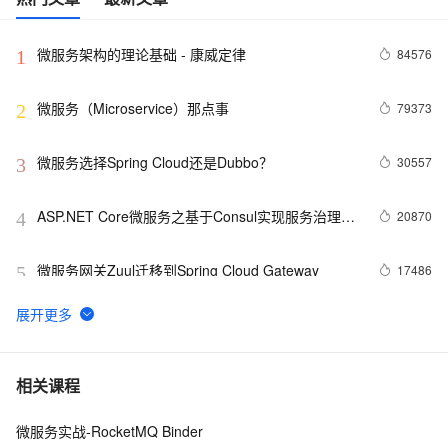
微服务架构的理论基础 - 康威定律
84576
1
微服务（Microservice）那点事
79373
2
微服务选择Spring Cloud还是Dubbo？
30557
3
ASP.NET Core微服务之基于Consul实现服务治理
20870
4
（3）
微服务网关Zuul迁移到Spring Cloud Gateway
17486
5
微服务架构下的事务一致性保证
16105
6
微服务架构下，解决数据一致性问题的实践
15677
7
相关课程
微服务实战-RocketMQ Binder
微服务技术栈选型，看了这个别的可以不用看了
15617
8