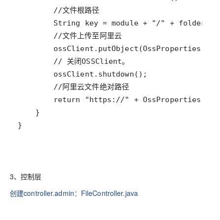
}
3、控制层
创建controller.admin：FileController.java