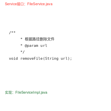
Service接口：FileService.java
void removeFile(String url);
实现：FileServiceImpl.java