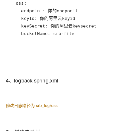
    bucketName: srb-file
4、logback-spring.xml
修改日志路径为 srb_log/oss