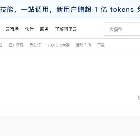
云市场
伙伴
服务
了解阿里云
践
官方博客
考认证
TIANCHI大赛
活动广场
下载
AI 特惠
数据与 API
成为产品伙伴
企业增值服务
最佳实践
价格计算器
AI 场景体
基础软件
产品伙伴合
阿里云认证
市场活动
配置报价
大模型
自助选配和估算价格
新方式
睿译宝，AI翻译排版一步到位
智启 AI 普惠权益
产品生态集成认证中心
企业支持计划
云上春晚
域名与网站
千问官方 MaaS 平台，为开发者和 Agent 而生，新用户赠送 1 亿 + tokens 额度
Qwen Aud
AI Coding
阿里云Maa
2026 阿里云
云服务器 E
为企业打
数据集
Windows
大模型认证
模型
NEW
NEW
交付可用成果
值低价云产品抢先购
上传文档即自动完成翻译和格式还原
至高享 1亿+免费 tokens，加速 Al 应用落地
提供智能易用的域名与建站服务
智能编程，一键
安全可靠、
产品生态伙伴
专家技术服务
云上奥运之旅
弹性计算合作
阿里云中企出
手机三要素
宝塔 Linux
全部认证
价格优势
有专属领域专家
GLM-5.2：长任务时代开源旗舰模型
阿里云 OPC 创新助力计划
千问大模型
即刻拥有 DeepS
AI 电商营销
对象存储 O
大模型
产品生态伙伴工作台
企业增值服务台
云栖战略参考
云存储合作计
云栖大会
身份实名认证
CentOS
训练营
推动算力普惠，释放技术红利
最高返9万
多领域专家智能体,一键组建 AI 虚拟交付团队
快速构建应用程序和网站，即刻迈出上云第一步
至高百万元 Token 补贴，加速一人公司成长
多元化、高性能、安全可靠的大模型服务
真正可用的 1M 上下文,一次完成代码全链路开发
轻松解锁专属 Dee
从图文生成到
云上的中国
数据库合作计
活动全景
短信
Docker
图片和
站式影视创作平台
Hermes Agent，打造自进化智能体
Token Plan 模型订阅计划
数字证书管理服务（原SSL证书）
5 分钟轻松部署
AI 广告创作
无影云电脑
企业成长
NEW
信息公告
看见新力量
云网络合作计
OCR 文字识别
JAVA
证享300元代金券
可视化编排打通从文字构思到成片全链路闭环
全托管，含MySQL、PostgreSQL、SQL Server、MariaDB多引擎
自主进化，持久记忆，越用越聪明
Qwen3.8-Max 首发尝鲜，限时加量 10 倍，夜间低至2折
实现全站HTTPS，呈现可信的WEB访问
图文、视频一
随时随地安
魔搭 Mode
Kimi-K3
HappyHors
NEW
loud
服务实践
官网公告
金融模力时刻
Salesforce O
版
发票查验
全能环境
Claude Code + GStack 打造工程团队
千问办公，限时限量积分加倍
Qoder
低代码高效构
AI 建站
短信服务
型
NEW
作计划
Kimi 最新旗舰模型，长程编程与推理利器
让文字生成流
计划
创新中心
魔搭 ModelSc
健康状态
理服务
让AI从“聊天伙伴”进化为能干活的“数字员工”
安装技能 GStack，拥有专属 AI 工程团队
你的AI工作搭子，覆盖日常办公高频场景
面向真实软件的智能体编程平台
0 代码专业建
客户案例
天气预报查询
操作系统
态合作计划