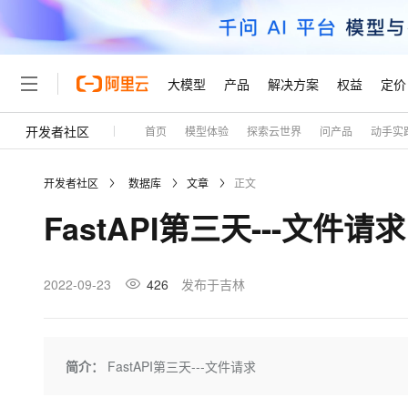
大模型
产品
解决方案
权益
定价
开发者社区
首页
模型体验
探索云世界
问产品
动手实
大模型
产品
解决方案
权益
定价
云市场
伙伴
服务
了解阿里云
精选产品
精选解决方案
普惠上云
产品定价
精选商城
成为销售伙伴
售前咨询
为什么选择阿里云
千问AI平台
开发者社区
数据库
文章
正文
了解云产品的定价详情
大模型服务平台百炼
千问办公，解锁你的工作
普惠上云 官方力荐
分销伙伴
在线服务
网站建设
什么是云计算
大
FastAPI第三天---文件请求
大模型服务与应用平台
企业级Agent产品，直接
云服务器38元/年起，超
咨询伙伴
多端小程序
技术领先
云上成本管理
售后服务
轻量应用服务器
Agency Agents：拥
官方推荐返现计划
大模型
精选产品
精选解决方案
Salesforce 国际版订阅
稳定可靠
管理和优化成本
推荐新用户得奖励，单订单
销售伙伴合作计划
2022-09-23
426
发布于吉林
自助服务
友盟天域
安全合规
人工智能与机器学习
AI
文本生成
云数据库 RDS
HappyHorse 打造一
云工开物
无影生态合作计划
在线服务
观测云
分析师报告
高校专属算力普惠，学生认
计算
互联网应用开发
Qwen3.8-Max
HOT
Salesforce On Alibaba C
工单服务
Tuya 物联网平台阿里云
研究报告与白皮书
人工智能平台 PAI
快速拥有专属 OpenClaw
简介：
FastAPI第三天---文件请求
大模
Consulting Partner 合
大数据
容器
智能体时代全能旗舰模型
免费试用
短信专区
一站式AI开发、训练和推
蓝凌 OA
AI 大模型销售与服务生
现代化应用