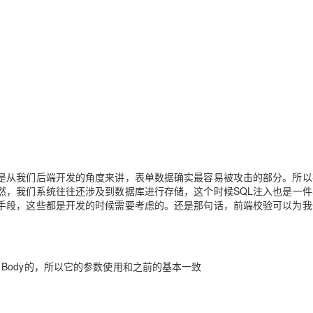
Deepseek-v4-pro
HappyHors
同享
万小智 AI 建站低至 15元/月
Qoder CN
AI 短剧/漫剧
云原生数据库 
快递物流查询
WordPress
成为服务伙
高校合作
点，立即开启云上创新
覆盖公网/内网、递归/权威、移动APP等全场景解析服务
送.CN域名，送备案服务码
基于千问大模型等，支持代码智能生成、研发智能问答
AI助力短剧
态智能体模型
旗舰 MoE 大模型，百万上下文与顶尖推理能力
图生视频，流
Ubuntu
服务生态伙伴
云工开物
企业应用
Works
Night Plan 支持 Qwen 3.8-Max
云原生大数据计算服务 MaxCompute
AI 办公
云防火墙
NEW
GLM-5.2
Wan2.7-T
Red Hat
30+ 款产品免费体验
Data Agent 驱动的一站式 Data+AI 开发治理平台
夜间 5 折，Qwen/Meoo/TokenPlan 客户专享
面向分析的企业级SaaS模式云数据仓库
AI智能应用
云原生的云
科研合作
视觉 Coding、空间感知、多模态思考等全面升级
1M上下文，专为长程任务能力而生
ERP
堂（旗舰版）
SUSE
 ACK
智能客服
CRM
8s 服务
2个月
自动承接线索
建站小程序
OA 办公系统
AI 应用构建
大模型原生
力提升
财税管理
模板建站
Qoder
大模型服务平台百炼-应用模版
HOT
NEW
是从我们后端开发的角度来讲，表单数据确实最容易被攻击的部分。所以
面向真实软件
个人版上线、团队版降价；千问3.8-Max首发发尝鲜
丰富多元化的应用模版和解决方案
400电话
定制建站
然，我们系统往往还涉及到数据库进行存储，这个时候SQL注入也是一件
手段，这些都是开发的时候需要考虑的。还是那句话，前端校验可以为我
万有无界
大模型服务平台百炼-智能体
方案
广告营销
模板小程序
的模型效果
灵活可视化地构建企业级 Agent
定制小程序
秒悟
人工智能平台 PAI
APP 开发
Body的，所以它的参数使用和之前的基本一致
云端极速 AI 
新一代 AI 视频生成模型，深度适配广告营销等场景
AI Native 的算法工程平台，一站式完成建模、训练、推理服务部署
建站系统