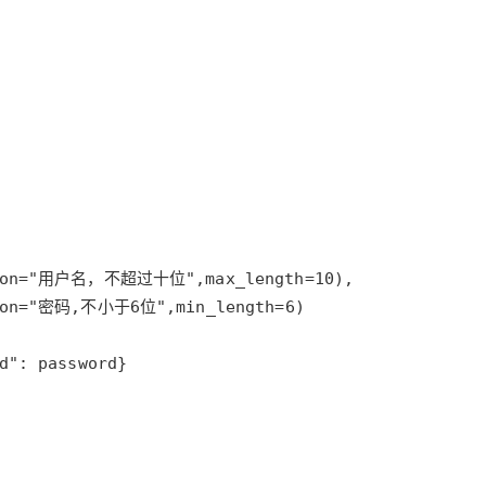
AI 应用
10分钟微调：让0.6B模型媲美235B模
多模态数据信
型
依托云原生高可用架构,实现Dify私有化部署
用1%尺寸在特定领域达到大模型90%以上效果
一个 AI 助手
超强辅助，Bol
即刻拥有 DeepSeek-R1 满血版
在企业官网、通讯软件中为客户提供 AI 客服
多种方案随心选，轻松解锁专属 DeepSeek