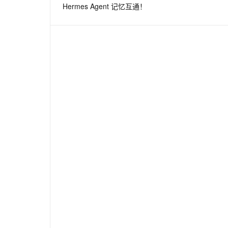
Hermes Agent 记忆互通！
息提取
与 AI 智能体进行实时音视频通话
从文本、图片、视频中提取结构化的属性信息
构建支持视频理解的 AI 音视频实时通话应用
t.diy 一步搞定创意建站
构建大模型应用的安全防护体系
通过自然语言交互简化开发流程,全栈开发支持
通过阿里云安全产品对 AI 应用进行安全防护