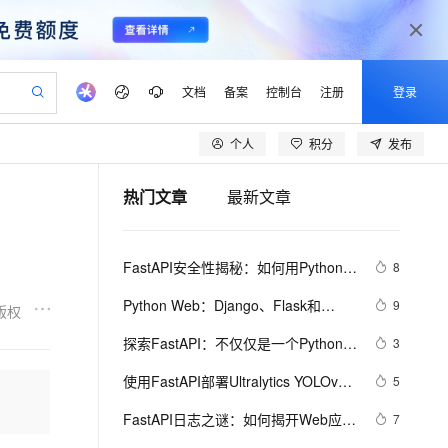
文档
备案
控制台
注册
登录
个人
积分
发布
验
作计划
器
AI 活动
专业服务
服务伙伴合作计划
开发者社区
加入我们
产品动态
服务平台百炼
阿里云 OPC 创新助力计划
热门文章
最新文章
一站式生成采购清单，支持单品或批量购买
io：打造专属 AI 语音助手
S产品伙伴计划（繁花）
峰会
CS
造的大模型服务与应用开发平台
一句话生成原生可编辑精美 PPT 文稿
AI 生产力先锋
Al MaaS 服务伙伴赋能合作
域名
博文
Careers
至高可申请百万元
Qwen3.8-Max 模型上线
开启高性价比 AI 编程新体验
弹性可伸缩的云计算服务
Qwen-Audio-3.0-Realtime 端到端实时语音角色扮演
输入一句话想法, 轻松生成专业的 PPT
先锋实践拓展 AI 生产力的边界
Token 补贴，五大权
计划
海大会
伙伴信用分合作计划
商标
问答
社会招聘
FastAPI安全性揭秘：如何用Python构
8
益加速 OPC 成功
eek-V4-Pro
SS
一键部署幻兽帕鲁游戏服务器
飞天发布时刻
HOT
Open Search 向量检索版支
划
备案
电子书
校园招聘
建坚不可摧的Web应用？
pSeek-V4-Pro
视频创作，一键激活电商全链路生产力
稳定、安全、高性价比、高性能的云存储服务
一键购买专属联机服务器，轻松开启游戏
所见，即是所愿
持视频检索 Pipeline 功能
更多支持
Python Web：Django、Flask和
9
版权
划
公司注册
镜像站
视频生成
语音识别与合成
FastAPI框架对比
专属 QwenPaw
漫剧工坊：一站式动画创作平台
AI 实训营
HOT
应用身份服务 (IDaaS)
探索FastAPI：不仅仅是一个Python 
3
合作伙伴培训与认证
划
上云迁移
站生成，高效打造优质广告素材
全接入的云上超级电脑
从聊天伙伴进化为能主动干活的本地数字员工
快速生产连贯的高质量长漫剧
从基础到进阶，Agent 创客手把手教你
OpenClaw 管理能力上线
Web框架，更是助力开发者高效构建
lScope
我要反馈
e-1.1-T2V
Qwen3-TTS-Flash
使用FastAPI部署Ultralytics YOLOv5
5
查询合作伙伴
现代化RESTful API服务的神器——从
n Alibaba Cloud ISV 合作
代维服务
建企业门户网站
10 分钟搭建微信、支付宝小程序
MaxCompute MaxFrame 提
模型
畅细腻的高质量视频
离线语音合成大模型，多语言方言自适应，低延迟高稳定
环境搭建到CRUD应用实战全面解析
创新加速
FastAPI日志之谜：如何揭开Web应用
ope
登录合作伙伴管理后台
7
我要建议
站，无忧落地极速上线
以可视化方式快速构建移动和 PC 门户网站
国内短信简单易用，安全可靠，秒级触达，全球覆盖200+国家和地区。
高效部署网站，快速应用到小程序
供自动弹性内存功能
监控与调试的面纱？