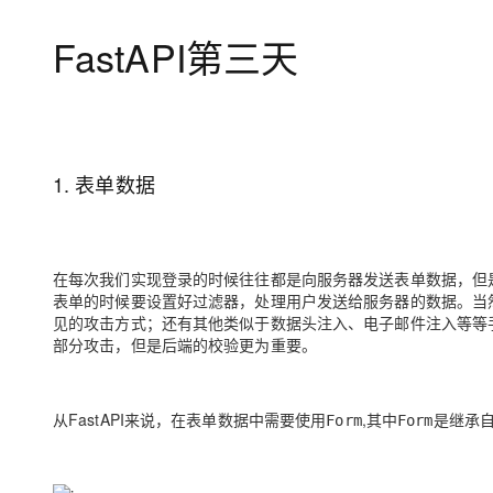
存储
天池大赛
Qwen3.7-Plus
云解析DNS
解决方案免费试用 新老
电子合同
FastAPI第三天
最高领取价值200元试用
能看、能想、能动手的多模
安全
网络与CDN
AI 算法大赛
畅捷通
大数据开发治理平台 Data
AI 产品 免费试用
网络
安全
云开发大赛
Qwen3-VL-Plus
Tableau 订阅
1亿+ 大模型 tokens 和 
可观测
入门学习赛
中间件
AI空中课堂在线直播课
容器服务 Kubernetes 版
140+云产品 免费试用
上云与迁云
提供一站式管理容器应用的 K
产品新客免费试用，最长1
1. 表单数据
数据库
生态解决方案
大模型服务
企业出海
大模型ACA认证体验
大数据计算
助力企业全员 AI 认知与能
行业生态解决方案
千问AI平台-Token Plan
政企业务
媒体服务
在每次我们实现登录的时候往往都是向服务器发送表单数据，但
开发者生态解决方案
表单的时候要设置好过滤器，处理用户发送给服务器的数据。当
企业服务与云通信
见的攻击方式；还有其他类似于数据头注入、电子邮件注入等等
千问AI平台-模型体验
AI 开发和 AI 应用解决
部分攻击，但是后端的校验更为重要。
在线体验全尺寸、多种模态
域名与网站
Happy 系列大模型
终端用户计算
从FastAPI来说，在表单数据中需要使用
,其中
是继承自
Form
Form
Serverless
开发工具