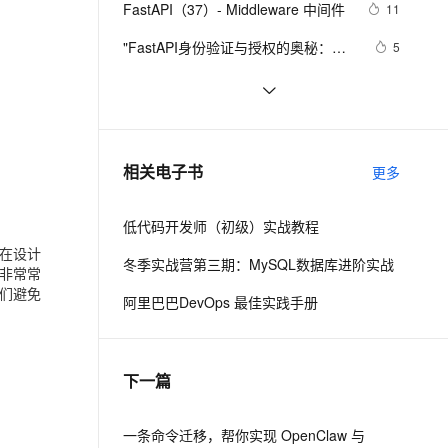
安全
我要投诉
FastAPI（37）- Middleware 中间件 
e-1.1-I2V
Cosyvoice-V3-Flash
11
PolarDB
上云场景组合购
Milvus 弹性伸缩功能新增节
伴
漫剧创作，剧本、分镜、视频高效生成
100%兼容MySQL、PostgreSQL，兼容Oracle，支持集中和分布式
覆盖90%+业务场景，专享组合折扣价
点支持范围
畅自然，细节丰富
高表现力语音合成大模型，语音克隆听感自然
VPN
"FastAPI身份验证与授权的奥秘：如
5
何用Python打造坚不可摧的Web应
云聚AI 严选权益
AI 原生数据库服务发布
SSL 证书
【超详细教程】FastAPI表单处理全攻
6
2V
Fun-ASR
用，让你的项目一鸣惊人？"
，一键激活高效办公新体验
上边界网络安全防护产品
精选AI产品，从模型到应用全链提效
Agent 数据网关
略：手把手教你实现安全的用户输入
文戏情感细腻自然，动作戏激烈拳拳到肉，实现更强表演能力
支持中英文自由切换，具备更强的噪声鲁棒性
堡垒机
FastAPI（23）- 详解 Form，发送表
3
验证与数据校验！
AI 用量加速计划
云原生数据库 PolarDB
单数据 
防火墙
、识别商机，让客服更高效、服务更出色。
FastAPI（27）- Handling Errors 处理
新老同享，达量后返
Agentic Database 发布
3
相关电子书
更多
错误 （下）
主机安全
应用
低代码开发师（初级）实战教程
千问办公
NEW
AI 应用及服务市场
在设计
的智能体编程平台
一站式AI生产力平台
冬季实战营第三期：MySQL数据库进阶实战
非常常
AI 应用
们避免
伶鹊
阿里巴巴DevOps 最佳实践手册
企业级人与Agent协作平台，接入和调度多个数字员工
智能客服平台，对话机器人、对话分析、智能外呼
大模型
大模型服务平台百炼 - 全妙
自然语言处理
下一篇
应用创作平台
多模态内容创作工具，已接入 DeepSeek
数据标注
机器学习
一条命令迁移，帮你实现 OpenClaw 与