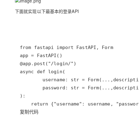
大模型解决方案
下面就实现以下最基本的登录API
迁移与运维管理
快速部署 Dify，高效搭建 
专有云
10 分钟在聊天系统中增加
复制代码