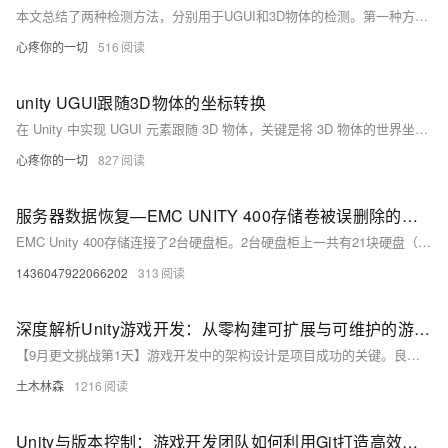
本文总结了两种检测方法，分别用于UGUI和3D物体的检测。第一种方法`GetOverUIobj`专门用于检测鼠标悬停的UGUI元素，通过`GraphicRaycaster`实现。第二种方法`GetOverWordGameObject`则同时适用于UI和3D物体检测，利用`PhysicsRaycaster`进行射线检测。两者均返回悬停对象或null。
心疼你的一切
516
unity UGUI跟随3D物体的坐标转换
在 Unity 中实现 UGUI 元素跟随 3D 物体，关键是将 3D 物体的世界坐标转换为屏幕或画布坐标。通过 Camera.WorldToScreenPoint 方法，可将 3D 物体位置映射到屏幕上，再更新 UGUI 元素的位置。代码示例展示了如何使用该方法，使 UGUI 图像跟随 3D 模型，并提供文字显示、图像和线条的显示/隐藏功能。
心疼你的一切
827
服务器数据恢复—EMC UNITY 400存储卷被误删除的数据恢复案例
EMC Unity 400存储连接了2台硬盘柜。2台硬盘柜上一共有21块硬盘（520字节）。21块盘组建了2组RAID6：一组有11块硬盘，一组有10块硬盘。 在存储运行过程中，管理员误操作删除了 2组POOL上的部分数据卷。
1436047922066202
313
深度解析Unity游戏开发：从零构建可扩展与可维护的游戏架构，让你的游戏项目在模块化设计、脚本对象运用及状态模式处理中焕发新生，实现高效迭代与团队协作的完美平衡之路
【9月更文挑战第1天】游戏开发中的架构设计是项目成功的关键。良好的架构能提升开发效率并确保项目的长期可维护性和可扩展性。在使用Unity引擎时，合理的架构尤为重要。本文探讨了如何在Unity中实现可扩展且易维护的游戏架构，包括模块化设计、使用脚本对象管理数据、应用设计模式（如状态模式）及采用MVC/MVVM架构模式。通过这些方法，可以显著提高开发效率和游戏质量。例如，模块化设计将游戏拆分为独立模块。
土木林森
1216
Unity与版本控制：游戏开发团队如何利用Git打造高效协作流程，实现代码管理的最佳实践指南