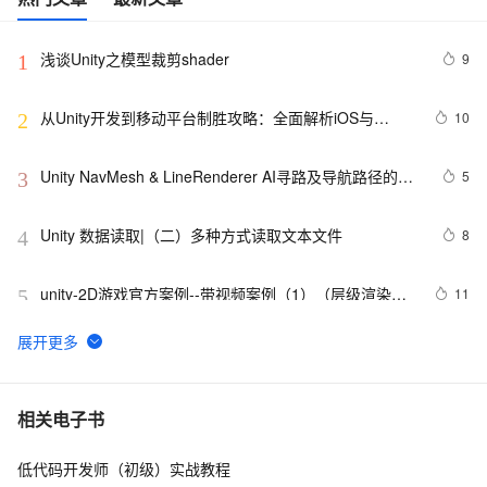
浅谈Unity之模型裁剪shader
9
1
从Unity开发到移动平台制胜攻略：全面解析iOS与
10
2
Android应用发布流程，助你轻松掌握跨平台发布技巧，
打造爆款手游不是梦——性能优化、广告集成与内购设
Unity NavMesh & LineRenderer AI寻路及导航路径的绘
5
3
置全包含
制
Unity 数据读取|（二）多种方式读取文本文件
8
4
unity-2D游戏官方案例--带视频案例（1）（层级渲染，
11
5
物理碰撞，粒子动画，UI等多位基础一体化）
构建ASP.NET MVC4+EF5+EasyUI+Unity2.x注入的后台
1
6
管理系统（26）-权限管理系统-分配角色给用户
透视与正交之外的奇妙视界：深入解析Unity游戏开发中
13
7
相关电子书
的相机与视角控制艺术，探索打造沉浸式玩家体验的奥
秘与技巧
低代码开发师（初级）实战教程
[Unity3d]脚本相互调用以及控制
12
8