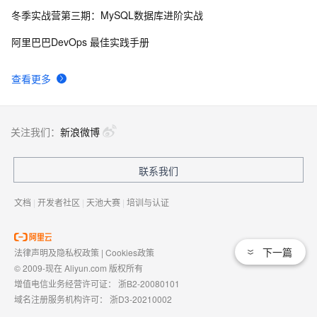
冬季实战营第三期：MySQL数据库进阶实战
unity3d 学习笔记（两）
5
9
阿里巴巴DevOps 最佳实践手册
unity3d UGUI的down与up弹窗，松开时关闭窗口处理机
3
10
查看更多
制
关注我们：
新浪微博
联系我们
文档
|
开发者社区
|
天池大赛
|
培训与认证
下一篇
法律声明及隐私权政策
|
Cookies政策
© 2009-现在 Aliyun.com 版权所有
增值电信业务经营许可证：
浙B2-20080101
域名注册服务机构许可：
浙D3-20210002
浙公网安备 33010602009975号
浙B2-20080101-4