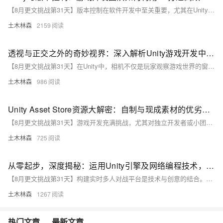
【8月更文挑战第31天】版本控制在软件开发中至关重要，尤其在Unity游戏开发中，能提升团队协作效率并避免错误。本文介绍如何在Unity项目中应用版本控制的最佳实践，包括选择Git、配置项目以排除不必要的文件、组织项目结构、避免冲突、规范提交信息以及使用分支管理开发流程，从而提高代码质量和团队协作效率。
土木林森
2159
透视与正交之外的奇妙视界：深入解析Unity游戏开发中的相机与视角控制艺术，探索打造沉浸式玩家体验的奥秘与技巧
【8月更文挑战第31天】在Unity中，相机不仅是玩家观察游戏世界的窗口，更是塑造氛围和引导注意力的关键工具。通过灵活运用相机系统，开发者能大幅提升游戏的艺术表现力和沉浸感。本文将探讨如何实现多种相机控制，包括第三人称跟随和第一人称视角，并提供实用代码示例。
土木林森
986
Unity Asset Store资源大解密：自制与现成素材的优劣对比分析，教你如何巧用海量资产加速游戏开发进度
【8月更文挑战第31天】游戏开发充满挑战，尤其对独立开发者或小团队而言。Unity Asset Store 提供了丰富的资源库，涵盖美术、模板、音频和脚本等，能显著加快开发进度。自制资源虽具个性化，但耗时长且需专业技能；而 Asset Store 的资源经官方审核，质量可靠，可大幅缩短开发周期，使开发者更专注于核心玩法。然而，使用第三方资源需注意版权问题，且可能需调整以适应特定需求。总体而言，合理利用 Asset Store 能显著提升开发效率和项目质量。
土木林森
725
从零起步，深度揭秘：运用Unity引擎及网络编程技术，一步步搭建属于你的实时多人在线对战游戏平台——详尽指南与实战代码解析，带你轻松掌握网络化游戏开发的核心要领与最佳实践路径
【8月更文挑战第31天】构建实时多人对战平台是技术与创意的结合。本文使用成熟的Unity游戏开发引擎，从零开始指导读者搭建简单的实时对战平台。内容涵盖网络架构设计、Unity网络API应用及客户端与服务器通信。首先，创建新项目并选择适合多人游戏的模板，使用推荐的网络传输层。接着，定义基本玩法，如2D多人射击游戏，创建角色预制件并添加Rigidbody2D组件。然后，引入网络身份组件以同步对象状态。通过示例代码展示玩家控制逻辑，包括移动和发射子弹功能。最后，设置服务器端逻辑，处理客户端连接和断开。本文帮助读者掌握构建Unity多人对战平台的核心知识，为进一步开发打下基础。
土木林森
1267
热门文章
最新文章