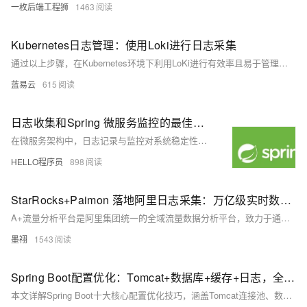
一枚后端工程狮
1463
Kubernetes日志管理：使用Loki进行日志采集
通过以上步骤，在Kubernetes环境下利用LoKi进行有效率且易于管理地logs采集变成可能。此外，在实施过程中需要注意版本兼容性问题，并跟进社区最新动态以获取功能更新或安全补丁信息。
蓝易云
615
日志收集和Spring 微服务监控的最佳实践
在微服务架构中，日志记录与监控对系统稳定性、问题排查和性能优化至关重要。本文介绍了在 Spring 微服务中实现高效日志记录与监控的最佳实践，涵盖日志级别选择、结构化日志、集中记录、服务ID跟踪、上下文信息添加、日志轮转，以及使用 Spring Boot Actuator、Micrometer、Prometheus、Grafana、ELK 堆栈等工具进行监控与可视化。通过这些方法，可提升系统的可观测性与运维效率。
HELLO程序员
898
StarRocks+Paimon 落地阿里日志采集：万亿级实时数据秒级查询
A+流量分析平台是阿里集团统一的全域流量数据分析平台，致力于通过埋点、采集、计算构建流量数据闭环，助力业务提升流量转化。面对万亿级日志数据带来的写入与查询挑战，平台采用Flink+Paimon+StarRocks技术方案，实现高吞吐写入与秒级查询，优化存储成本与扩展性，提升日志分析效率。
墨祤
1543
Spring Boot配置优化：Tomcat+数据库+缓存+日志，全场景教程
本文详解Spring Boot十大核心配置优化技巧，涵盖Tomcat连接池、数据库连接池、Jackson时区、日志管理、缓存策略、异步线程池等关键配置，结合代码示例与通俗解释，助你轻松掌握高并发场景下的性能调优方法，适用于实际项目落地。