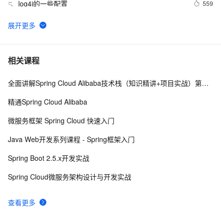
log4j的一些配置
559
5
图解MySQL【日志】——Redo Log
13
6
SLS新版告警入门-旧版告警升级
7
7
相关课程
全面讲解Spring Cloud Alibaba技术栈（知识精讲+项目实战）第一阶段
Artifact SSMTest:war exploded: Error during artifact 
8
8
deployment. See server log for details.
精通Spring Cloud Alibaba
python 技术篇-logging模块的日志定期清理设置，自动清
5
9
微服务框架 Spring Cloud 快速入门
理上个月的日志实例演示
Windows Phone 实用开发技巧（24）：上传日志
7
10
Java Web开发系列课程 - Spring框架入门
Spring Boot 2.5.x开发实战
Spring Cloud微服务架构设计与开发实战
查看更多