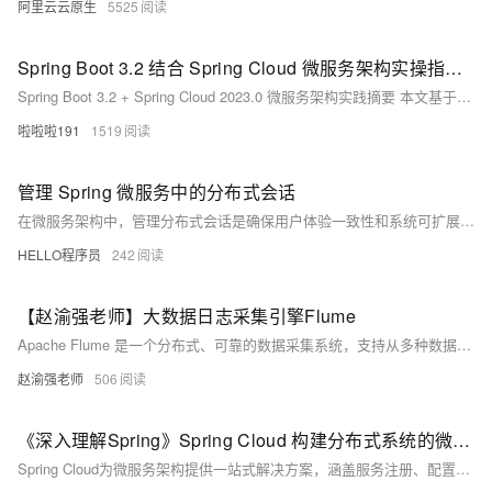
阿里云云原生
5525
Spring Boot 3.2 结合 Spring Cloud 微服务架构实操指南 现代分布式应用系统构建实战教程
Spring Boot 3.2 + Spring Cloud 2023.0 微服务架构实践摘要 本文基于Spring Boot 3.2.5和Spring Cloud 2023.0.1最新稳定版本，演示现代微服务架构的构建过程。主要内容包括： 技术栈选择：采用Spring Cloud Netflix Eureka 4.1.0作为服务注册中心，Resilience4j 2.1.0替代Hystrix实现熔断机制，配合OpenFeign和Gateway等组件。 核心实操步骤： 搭建Eureka注册中心服务 构建商品
啦啦啦191
1519
管理 Spring 微服务中的分布式会话
在微服务架构中，管理分布式会话是确保用户体验一致性和系统可扩展性的关键挑战。本文探讨了在 Spring 框架下实现分布式会话管理的多种方法，包括集中式会话存储和客户端会话存储（如 Cookie），并分析了它们的优缺点。同时，文章还涵盖了与分布式会话相关的安全考虑，如数据加密、令牌验证、安全 Cookie 政策以及服务间身份验证。此外，文中强调了分布式会话在提升系统可扩展性、增强可用性、实现数据一致性及优化资源利用方面的显著优势。通过合理选择会话管理策略，结合 Spring 提供的强大工具，开发人员可以在保证系统鲁棒性的同时，提供无缝的用户体验。
HELLO程序员
242
【赵渝强老师】大数据日志采集引擎Flume
Apache Flume 是一个分布式、可靠的数据采集系统，支持从多种数据源收集日志信息，并传输至指定目的地。其核心架构由Source、Channel、Sink三组件构成，通过Event封装数据，保障高效与可靠传输。
赵渝强老师
506
《深入理解Spring》Spring Cloud 构建分布式系统的微服务全家桶
Spring Cloud为微服务架构提供一站式解决方案，涵盖服务注册、配置管理、负载均衡、熔断限流等核心功能，助力开发者构建高可用、易扩展的分布式系统，并持续向云原生演进。