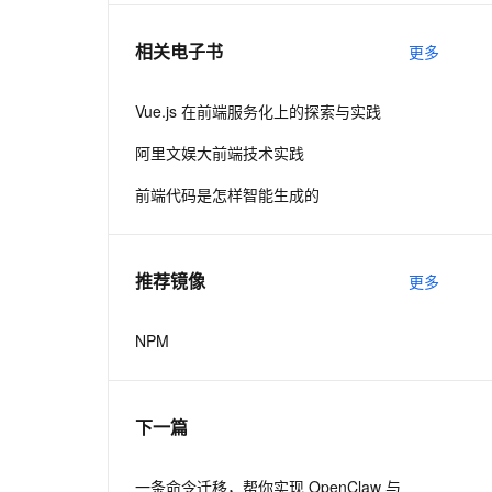
相关电子书
更多
息提取
与 AI 智能体进行实时音视频通话
从文本、图片、视频中提取结构化的属性信息
构建支持视频理解的 AI 音视频实时通话应用
Vue.js 在前端服务化上的探索与实践
t.diy 一步搞定创意建站
构建大模型应用的安全防护体系
阿里文娱大前端技术实践
通过自然语言交互简化开发流程,全栈开发支持
通过阿里云安全产品对 AI 应用进行安全防护
前端代码是怎样智能生成的
推荐镜像
更多
NPM
下一篇
一条命令迁移，帮你实现 OpenClaw 与