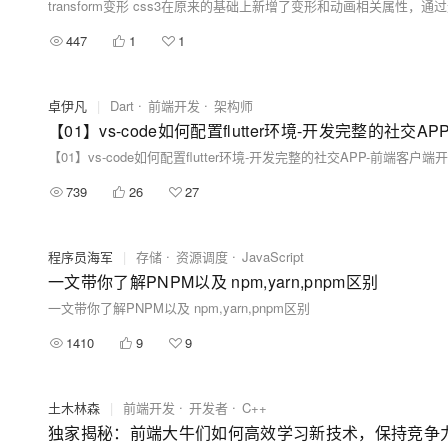
447
1
1
卓伊凡
|
Dart
前端开发
架构师
739
26
27
程序员海军
|
存储
资源调度
JavaScript
一文带你了解PNPM以及 npm,yarn,pnpm区别
一文带你了解PNPM以及 npm,yarn,pnpm区别
1410
9
9
土木林森
|
前端开发
开发者
C++
独家揭秘：前端大牛们如何高效学习新技术，保持竞争