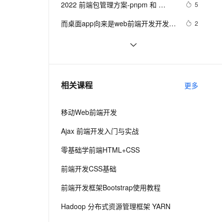
安全
2022 前端包管理方案-pnpm 和 
我要投诉
e-1.1-I2V
Cosyvoice-V3-Flash
5
PolarDB
上云场景组合购
Milvus 弹性伸缩功能新增节
伴
corepack
漫剧创作，剧本、分镜、视频高效生成
100%兼容MySQL、PostgreSQL，兼容Oracle，支持集中和分布式
覆盖90%+业务场景，专享组合折扣价
点支持范围
畅自然，细节丰富
高表现力语音合成大模型，语音克隆听感自然
VPN
而桌面app向来是web前端开发开发人
2
员下意识的避开方
ernetes 版 ACK
云聚AI 严选权益
AI 原生数据库服务发布
SSL 证书
前端常见的HTTP状态码
9
2V
Fun-ASR
，一键激活高效办公新体验
理容器应用的 K8s 服务
精选AI产品，从模型到应用全链提效
Agent 数据网关
文戏情感细腻自然，动作戏激烈拳拳到肉，实现更强表演能力
支持中英文自由切换，具备更强的噪声鲁棒性
堡垒机
前端组件之Bootstrap与Ant design of 
6
AI 用量加速计划
云原生数据库 PolarDB
Vue
防火墙
、识别商机，让客服更高效、服务更出色。
探索现代前端工程化工具与流程：提
新老同享，达量后返
Agentic Database 发布
6
相关课程
更多
升开发效率和项目质量
主机安全
应用
移动Web前端开发
千问办公
NEW
AI 应用及服务市场
的智能体编程平台
一站式AI生产力平台
Ajax 前端开发入门与实战
AI 应用
伶鹊
零基础学前端HTML+CSS
企业级人与Agent协作平台，接入和调度多个数字员工
智能客服平台，对话机器人、对话分析、智能外呼
大模型
前端开发CSS基础
大模型服务平台百炼 - 全妙
自然语言处理
前端开发框架Bootstrap使用教程
应用创作平台
多模态内容创作工具，已接入 DeepSeek
数据标注
Hadoop 分布式资源管理框架 YARN
机器学习