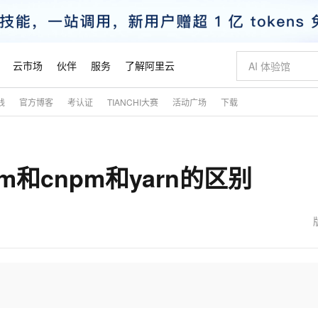
云市场
伙伴
服务
了解阿里云
践
官方博客
考认证
TIANCHI大赛
活动广场
下载
AI 特惠
数据与 API
成为产品伙伴
企业增值服务
最佳实践
价格计算器
AI 场景体
基础软件
产品伙伴合
阿里云认证
市场活动
配置报价
大模型
自助选配和估算价格
新方式
睿译宝，AI翻译排版一步到位
智启 AI 普惠权益
产品生态集成认证中心
企业支持计划
云上春晚
域名与网站
千问官方 MaaS 平台，为开发者和 Agent 而生，新用户赠送 1 亿 + tokens 额度
Qwen Aud
AI Coding
阿里云Maa
2026 阿里云
云服务器 E
为企业打
数据集
Windows
大模型认证
模型
NEW
NEW
和cnpm和yarn的区别
交付可用成果
值低价云产品抢先购
上传文档即自动完成翻译和格式还原
至高享 1亿+免费 tokens，加速 Al 应用落地
提供智能易用的域名与建站服务
智能编程，一键
安全可靠、
产品生态伙伴
专家技术服务
云上奥运之旅
弹性计算合作
阿里云中企出
手机三要素
宝塔 Linux
全部认证
价格优势
有专属领域专家
GLM-5.2：长任务时代开源旗舰模型
阿里云 OPC 创新助力计划
千问大模型
即刻拥有 DeepS
AI 电商营销
对象存储 O
大模型
产品生态伙伴工作台
企业增值服务台
云栖战略参考
云存储合作计
云栖大会
身份实名认证
CentOS
训练营
推动算力普惠，释放技术红利
最高返9万
多领域专家智能体,一键组建 AI 虚拟交付团队
快速构建应用程序和网站，即刻迈出上云第一步
至高百万元 Token 补贴，加速一人公司成长
多元化、高性能、安全可靠的大模型服务
真正可用的 1M 上下文,一次完成代码全链路开发
轻松解锁专属 Dee
从图文生成到
云上的中国
数据库合作计
活动全景
短信
Docker
图片和
站式影视创作平台
Hermes Agent，打造自进化智能体
Token Plan 模型订阅计划
数字证书管理服务（原SSL证书）
5 分钟轻松部署
AI 广告创作
无影云电脑
企业成长
NEW
信息公告
看见新力量
云网络合作计
OCR 文字识别
JAVA
证享300元代金券
可视化编排打通从文字构思到成片全链路闭环
全托管，含MySQL、PostgreSQL、SQL Server、MariaDB多引擎
自主进化，持久记忆，越用越聪明
Qwen3.8-Max 首发尝鲜，限时加量 10 倍，夜间低至2折
实现全站HTTPS，呈现可信的WEB访问
图文、视频一
随时随地安
魔搭 Mode
Kimi-K3
HappyHors
NEW
loud
服务实践
官网公告
金融模力时刻
Salesforce O
版
发票查验
全能环境
Claude Code + GStack 打造工程团队
千问办公，限时限量积分加倍
Qoder
低代码高效构
AI 建站
短信服务
型
NEW
作计划
Kimi 最新旗舰模型，长程编程与推理利器
让文字生成流
计划
创新中心
魔搭 ModelSc
健康状态
理服务
让AI从“聊天伙伴”进化为能干活的“数字员工”
安装技能 GStack，拥有专属 AI 工程团队
你的AI工作搭子，覆盖日常办公高频场景
面向真实软件的智能体编程平台
0 代码专业建
客户案例
天气预报查询
操作系统
态合作计划