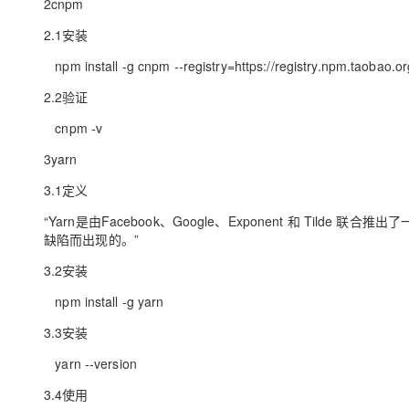
2cnpm
2.1安装
npm install -g cnpm --registry=https://registry.npm.taobao.or
2.2验证
cnpm -v
3yarn
3.1定义
“Yarn是由Facebook、Google、Exponent 和 Tilde
缺陷而出现的。”
3.2安装
npm install -g yarn
3.3安装
yarn --version
3.4使用