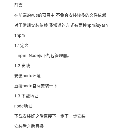
存储
天池大赛
Qwen3.7-Plus
云解析DNS
解决方案免费试用 新老
前言
电子合同
最高领取价值200元试用
能看、能想、能动手的多模
安全
网络与CDN
AI 算法大赛
在前端的vue的项目中 不免会安装较多的文件依赖
畅捷通
大数据开发治理平台 Data
AI 产品 免费试用
网络
安全
云开发大赛
对于常规安装依赖 我知道的方式有两种npm和yarn
Qwen3-VL-Plus
Tableau 订阅
1亿+ 大模型 tokens 和 
1npm
可观测
入门学习赛
中间件
AI空中课堂在线直播课
云防火墙
140+云产品 免费试用
1.1定义
上云与迁云
云原生的云上边界网络安全
产品新客免费试用，最长1
数据库
生态解决方案
npm: Nodejs下的包管理器。
大模型服务
企业出海
大模型ACA认证体验
大数据计算
1.2 安装
助力企业全员 AI 认知与能
行业生态解决方案
千问AI平台-Token Plan
政企业务
媒体服务
安装node环境
开发者生态解决方案
企业服务与云通信
直接node官网安装一下
千问AI平台-模型体验
AI 开发和 AI 应用解决
在线体验全尺寸、多种模态
1.3 下载地址
域名与网站
node地址
Happy 系列大模型
终端用户计算
下载安装好之后直接下一步下一步安装
Serverless
安装后之后直接
开发工具