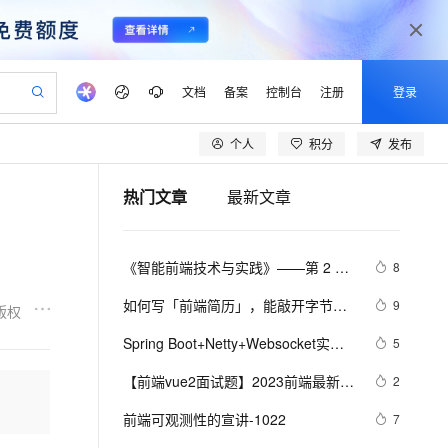
文档
备案
控制台
注册
登录
个人
积分
发布
验
作计划
器
AI 活动
专业服务
服务伙伴合作计划
开发者社区
加入我们
产品动态
服务平台百炼
阿里云 OPC 创新助力计划
热门文章
最新文章
一站式生成采购清单，支持单品或批量购买
io：打造专属 AI 语音助手
S产品伙伴计划（繁花）
峰会
CS
造的大模型服务与应用开发平台
一句话生成原生可编辑精美 PPT 文稿
AI 生产力先锋
Al MaaS 服务伙伴赋能合作
域名
博文
Careers
至高可申请百万元
Qwen3.8-Max 模型上线
开启高性价比 AI 编程新体验
弹性可伸缩的云计算服务
Qwen-Audio-3.0-Realtime 端到端实时语音角色扮演
输入一句话想法, 轻松生成专业的 PPT
先锋实践拓展 AI 生产力的边界
Token 补贴，五大权
计划
海大会
伙伴信用分合作计划
商标
问答
社会招聘
《智能前端技术与实践》——第 2 章 
8
益加速 OPC 成功
eek-V4-Pro
SS
一键部署幻兽帕鲁游戏服务器
飞天发布时刻
HOT
Open Search 向量检索版支
划
备案
电子书
校园招聘
前端开发基础 ——2.2 HTML基础
pSeek-V4-Pro
视频创作，一键激活电商全链路生产力
稳定、安全、高性价比、高性能的云存储服务
一键购买专属联机服务器，轻松开启游戏
所见，即是所愿
持视频检索 Pipeline 功能
更多支持
如何写「前端简历」，能敲开字节跳
9
版权
——2.2.1    HTML 文档基本结构
划
公司注册
镜像站
视频生成
语音识别与合成
动的大门？
专属 QwenPaw
漫剧工坊：一站式动画创作平台
AI 实训营
（中）
HOT
应用身份服务 (IDaaS)
Spring Boot+Netty+Websocket实现
5
合作伙伴培训与认证
划
上云迁移
站生成，高效打造优质广告素材
全接入的云上超级电脑
从聊天伙伴进化为能主动干活的本地数字员工
快速生产连贯的高质量长漫剧
从基础到进阶，Agent 创客手把手教你
OpenClaw 管理能力上线
后台向前端推送信息
lScope
我要反馈
e-1.1-T2V
Qwen3-TTS-Flash
【前端vue2面试题】2023前端最新版
2
查询合作伙伴
n Alibaba Cloud ISV 合作
代维服务
建企业门户网站
10 分钟搭建微信、支付宝小程序
MaxCompute MaxFrame 提
vue模块，高频17问(上)
畅细腻的高质量视频
离线语音合成大模型，多语言方言自适应，低延迟高稳定
创新加速
前端可观测性的宣讲-1022
ope
登录合作伙伴管理后台
7
我要建议
站，无忧落地极速上线
以可视化方式快速构建移动和 PC 门户网站
国内短信简单易用，安全可靠，秒级触达，全球覆盖200+国家和地区。
高效部署网站，快速应用到小程序
供自动弹性内存功能