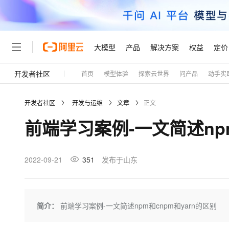
大模型
产品
解决方案
权益
定价
开发者社区
首页
模型体验
探索云世界
问产品
动手实
大模型
产品
解决方案
权益
定价
云市场
伙伴
服务
了解阿里云
精选产品
精选解决方案
普惠上云
产品定价
精选商城
成为销售伙伴
售前咨询
为什么选择阿里云
千问AI平台
开发者社区
开发与运维
文章
正文
了解云产品的定价详情
大模型服务平台百炼
千问办公，解锁你的工作
普惠上云 官方力荐
分销伙伴
在线服务
网站建设
什么是云计算
大
前端学习案例-一文简述npm
大模型服务与应用平台
企业级Agent产品，直接
云服务器38元/年起，超
咨询伙伴
多端小程序
技术领先
云上成本管理
售后服务
轻量应用服务器
Agency Agents：拥
官方推荐返现计划
大模型
精选产品
精选解决方案
Salesforce 国际版订阅
稳定可靠
管理和优化成本
推荐新用户得奖励，单订单
销售伙伴合作计划
2022-09-21
351
发布于山东
自助服务
友盟天域
安全合规
人工智能与机器学习
AI
文本生成
云数据库 RDS
HappyHorse 打造一
云工开物
无影生态合作计划
在线服务
观测云
分析师报告
高校专属算力普惠，学生认
计算
互联网应用开发
Qwen3.8-Max
HOT
Salesforce On Alibaba C
工单服务
Tuya 物联网平台阿里云
研究报告与白皮书
人工智能平台 PAI
快速拥有专属 OpenClaw
简介：
前端学习案例-一文简述npm和cnpm和yarn的区别
大模
Consulting Partner 合
大数据
容器
智能体时代全能旗舰模型
免费试用
短信专区
一站式AI开发、训练和推
蓝凌 OA
AI 大模型销售与服务生
现代化应用