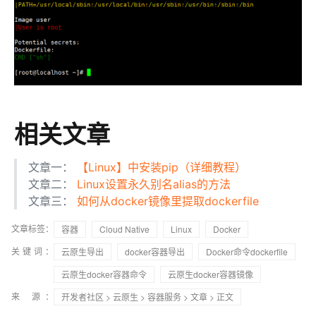
相关文章
文章一：
【Linux】中安装pip（详细教程）
文章二：
Linux设置永久别名alias的方法
文章三：
如何从docker镜像里提取dockerfile
文章标签：
容器
Cloud Native
Linux
Docker
关键词：
云原生导出
docker容器导出
Docker命令dockerfile
云原生docker容器命令
云原生docker容器镜像
来 源：
开发者社区
>
云原生
>
容器服务
>
文章
> 正文