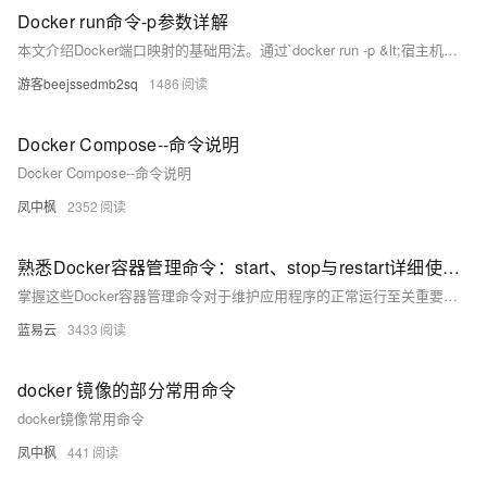
Docker run命令-p参数详解
本文介绍Docker端口映射的基础用法。通过`docker run -p &lt;宿主机端口&gt;:&lt;容器端口&gt;`实现端口映射，例如`-p 5000:80`将宿主机5000端口映射到容器80端口，外部访问宿主机5000端口时流量会转发至容器内部的80端口。示例命令中，`-d`用于后台运行，`--restart=always`确保容器自动重启，`--name`指定容器名称。部署完成后可通过`http://服务器IP地址:5000`验证服务是否正常运行。
游客beejssedmb2sq
1486
Docker Compose--命令说明
Docker Compose--命令说明
凤中枫
2352
熟悉Docker容器管理命令：start、stop与restart详细使用指南
掌握这些Docker容器管理命令对于维护应用程序的正常运行至关重要。在实际操作中，应注意容器配置、关联资源以及日志等信息，确保各项操作都能够顺畅并且安全地执行。
蓝易云
3433
docker 镜像的部分常用命令
docker镜像常用命令
凤中枫
441