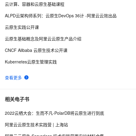
云计算、容器和云原生基础课程
使用阿里云容器服务Jenkins 2.0实现持续集成之
37082
8
Pipeline篇(updated on 2016.12.23)
ALPD云架构师系列：云原生DevOps 36计 -阿里云云效出品
利用Helm简化Kubernetes应用部署
36612
9
云原生实践公开课
在阿里云容器服务上开发基于Docker的Spring Cloud
31625
10
云原生基础概念及阿里云云原生产品介绍
微服务应用
CNCF Alibaba 云原生技术公开课
Kubernetes云原生管理实践
查看更多
相关电子书
2022云栖大会：生而不凡-PolarDB将云原生进行到底
阿里云云原生技术实践营 | 上海站
阿里云云原生 Serverless 技术实践营西安站材料合集