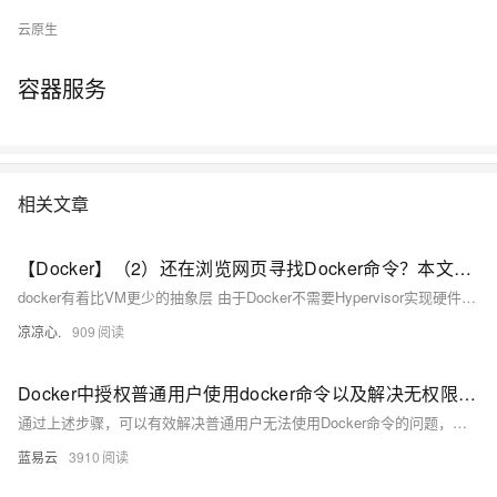
云原生
容器服务
相关文章
【Docker】（2）还在浏览网页寻找Docker命令？本文全面列举与使用Docker里的各个命令！想要什么命令直接从本文拿！
docker有着比VM更少的抽象层 由于Docker不需要Hypervisor实现硬件资源虚拟化，运行在Docker容器上的程序直接使用的都是实际物理机的硬件资源 因此在CPU、内存利用率上Docker将会在效率上有明显优势 docker利用的时宿主机的内核，而不需要加载操作系统OS内核 当新建一个容器时，Docker不需要和虚拟机一样重新加载一个操作系统内核 进而避免引寻、加载操作系统内核返回等比较费时费资源的过程，当新建一个虚拟机时，虚拟机软件需要加载OS，返回新建过程时分钟级别的。 而Docker由于直接利用宿主机的操作系统，则省略了返回过程，因此新建一个Docker容器只需
凉凉心.
909
Docker中授权普通用户使用docker命令以及解决无权限访问/var/run/docker.sock错误。
通过上述步骤，可以有效解决普通用户无法使用Docker命令的问题，同时处理 `/var/run/docker.sock`权限错误。这样的设置不仅方便用户使用Docker提供的各项服务，同时还能保护系统的安全性。在进行此类配置更改时，请确保理解每一步骤的作用及潜在的安全风险，尤其是在修改文件权限时。在实际的操作中，始终应该努力保持系统的最低必要权限，避免过度放宽权限，这是保障系统安全的一个重要方针。
蓝易云
3910