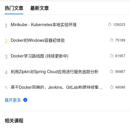
热门文章
最新文章
Minikube - Kubernetes本地实验环境
126023
1
Docker的Windows容器初体验
75189
2
Docker学习路线图 (持续更新中)
61957
3
利用Zipkin对Spring Cloud应用进行服务追踪分析
56987
4
基于Docker容器的，Jenkins、GitLab构建持续集成
48086
5
CI
谈谈 Docker Volume 之权限管理（一）
43493
6
容器镜像服务 Docker镜像的基本使用
39009
7
相关课程