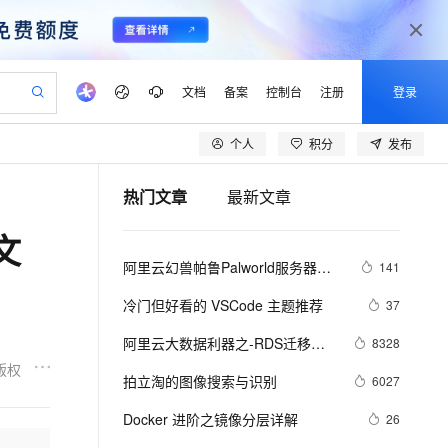
文档
备案
控制台
注册
登录
个人
积分
发布
验
作计划
器
AI 活动
专业服务
服务伙伴合作计划
开发者社区
加入我们
产品动态
服务平台百炼
阿里云 OPC 创新助力计划
热门文章
最新文章
一站式生成采购清单，支持单品或批量购买
可编辑精美 PPT 文稿
S产品伙伴计划（繁花）
峰会
CS
造的大模型服务与应用开发平台
Agency Agents：拥有专属领域专家
AI 生产力先锋
Al MaaS 服务伙伴赋能合作
域名
博文
Careers
PolarDB Agentic Database
至高可申请百万元
文
 轻松生成专业的 PPT
开启高性价比 AI 编程新体验
弹性可伸缩的云计算服务
先锋实践拓展 AI 生产力的边界
发布
多领域专家智能体,一键组建 AI 虚拟交付团队
Token 补贴，五大权
计划
海大会
伙伴信用分合作计划
商标
问答
社会招聘
阿里云幻兽帕鲁Palworld服务器配
141
益加速 OPC 成功
帕鲁游戏服务器
SS
HappyHorse 打造一站式影视创作平台
飞天发布时刻
HOT
秒悟 Meoo CLI 支持一键部
划
备案
电子书
校园招聘
置及价格整理（2024年版）
联机服务器，轻松开启游戏
视频创作，一键激活电商全链路生产力
稳定、安全、高性价比、高性能的云存储服务
所见，即是所愿
署项目至阿里云账号
可视化编排打通从文字构思到成片全链路闭环
更多支持
冷门但好看的 VSCode 主题推荐
37
划
公司注册
镜像站
视频生成
语音识别与合成
 智能体与工作流应用
漫剧工坊：一站式动画创作平台
AI 实训营
Flink OSS 支持
阿里云大数据利器之-RDS迁移到
8328
合作伙伴培训与认证
划
上云迁移
站生成，高效打造优质广告素材
全接入的云上超级电脑
通过阿里云百炼高效搭建AI应用,助力高效开发
快速生产连贯的高质量长漫剧
从基础到进阶，Agent 创客手把手教你
AssumeRole 角色自定义
Maxcompute实现动态分区
版权
lScope
我要反馈
e-1.1-T2V
Qwen3-TTS-Flash
拍立淘的图像搜索与识别
6027
查询合作伙伴
n Alibaba Cloud ISV 合作
代维服务
建企业门户网站
10 分钟搭建微信、支付宝小程序
百炼 Qwen3.7-Flash 系列模
畅细腻的高质量视频
离线语音合成大模型，多语言方言自适应，低延迟高稳定
创新加速
Docker 进阶之镜像分层详解
ope
登录合作伙伴管理后台
26
我要建议
站，无忧落地极速上线
以可视化方式快速构建移动和 PC 门户网站
国内短信简单易用，安全可靠，秒级触达，全球覆盖200+国家和地区。
高效部署网站，快速应用到小程序
型发布