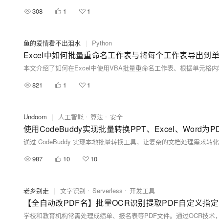
308
1
1
鱼的爱情看不出泪水
|
Python
Excel中如何批量重命名工作表与将每个工作表导出到单独
821
1
1
Undoom
|
人工智能
算法
安全
使用CodeBuddy实现批量转换PPT、Excel、Word为
987
10
10
老乡别走
|
文字识别
Serverless
开发工具
【全自动改PDF名】批量OCR识别提取PDF自定义指定