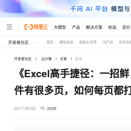
大模型
产品
解决方案
权益
定价
开发者社区
首页
模型体验
探索云世界
问产品
动手实
大模型
产品
解决方案
权益
定价
云市场
伙伴
服务
了解阿里云
精选产品
精选解决方案
普惠上云
产品定价
精选商城
成为销售伙伴
售前咨询
为什么选择阿里云
千问AI平台
开发者社区
云计算
文章
正文
了解云产品的定价详情
大模型服务平台百炼
睿译宝，AI翻译排版一
普惠上云 官方力荐
分销伙伴
在线服务
网站建设
什么是云计算
大
《Excel高手捷径：一招鲜
大模型服务与应用平台
上传文档即自动完成翻译和
云服务器38元/年起，超
咨询伙伴
多端小程序
技术领先
云上成本管理
售后服务
轻量应用服务器
GLM-5.2：长任务时代
官方推荐返现计划
大模型
精选产品
精选解决方案
Salesforce 国际版订阅
稳定可靠
件有很多页，如何每页都
管理和优化成本
推荐新用户得奖励，单订单
销售伙伴合作计划
自助服务
友盟天域
安全合规
人工智能与机器学习
AI
文本生成
云数据库 RDS
Hermes Agent，打造
云工开物
无影生态合作计划
在线服务
观测云
分析师报告
自主进化，持久记忆，越用
高校专属算力普惠，学生认
计算
互联网应用开发
2017-05-02
2036
Qwen3.8-Max
HOT
Salesforce On Alibaba C
工单服务
Tuya 物联网平台阿里云
研究报告与白皮书
人工智能平台 PAI
快速拥有专属 OpenClaw
大模
Consulting Partner 合
大数据
容器
智能体时代全能旗舰模型
免费试用
短信专区
一站式AI开发、训练和推
蓝凌 OA
AI 大模型销售与服务生
现代化应用