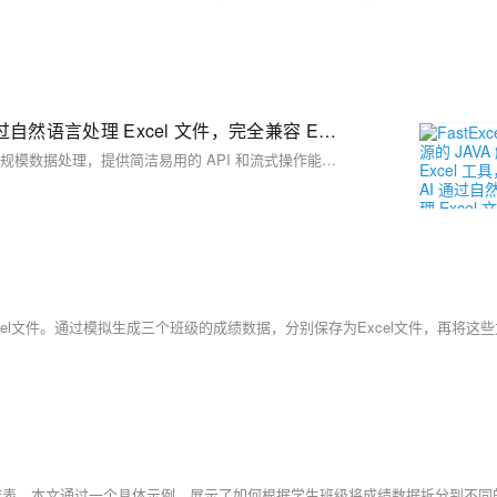
FastExcel：开源的 JAVA 解析 Excel 工具，集成 AI 通过自然语言处理 Excel 文件，完全兼容 EasyExcel
FastExcel 是一款基于 Java 的高性能 Excel 处理工具，专注于优化大规模数据处理，提供简洁易用的 API 和流式操作能力，支持从 EasyExcel 无缝迁移。