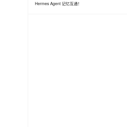
Hermes Agent 记忆互通！
息提取
与 AI 智能体进行实时音视频通话
从文本、图片、视频中提取结构化的属性信息
构建支持视频理解的 AI 音视频实时通话应用
t.diy 一步搞定创意建站
构建大模型应用的安全防护体系
通过自然语言交互简化开发流程,全栈开发支持
通过阿里云安全产品对 AI 应用进行安全防护