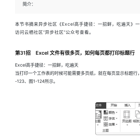
存储
天池大赛
Qwen3.7-Plus
简介：
云解析DNS
解决方案免费试用 新老
电子合同
最高领取价值200元试用
能看、能想、能动手的多模
安全
网络与CDN
AI 算法大赛
畅捷通
大数据开发治理平台 Data
AI 产品 免费试用
本节书摘来异步社区《Excel高手捷径：一招鲜，吃遍天》一
网络
安全
云开发大赛
Qwen3-VL-Plus
Tableau 订阅
1亿+ 大模型 tokens 和 
访问云栖社区“异步社区”公众号查看。
可观测
入门学习赛
中间件
AI空中课堂在线直播课
云防火墙
140+云产品 免费试用
上云与迁云
云原生的云上边界网络安全
产品新客免费试用，最长1
数据库
第31招 Excel 文件有很多页，如何每页都打印标题行
生态解决方案
大模型服务
企业出海
大模型ACA认证体验
大数据计算
Excel高手捷径：一招鲜，吃遍天
助力企业全员 AI 认知与能
行业生态解决方案
当打印一个工作表的时候可能需要多页纸，就在每页显示标题行，
千问AI平台-Token Plan
政企业务
媒体服务
-123、图1-124所示。
开发者生态解决方案
企业服务与云通信
千问AI平台-模型体验
AI 开发和 AI 应用解决
在线体验全尺寸、多种模态
域名与网站
Happy 系列大模型
终端用户计算
Serverless
开发工具