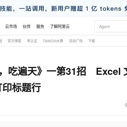
云市场
伙伴
服务
了解阿里云
践
官方博客
考认证
TIANCHI大赛
活动广场
下载
AI 特惠
数据与 API
成为产品伙伴
企业增值服务
最佳实践
价格计算器
AI 场景体
基础软件
产品伙伴合
阿里云认证
市场活动
配置报价
大模型
自助选配和估算价格
步到位
智启 AI 普惠权益
产品生态集成认证中心
企业支持计划
云上春晚
域名与网站
Qwen Audio：打造专属 AI 语音助手
千问官方 MaaS 平台，为开发者和 Agent 而生，新用户赠送 1 亿 + tokens 额度
一句话生成原生
AI Coding
阿里云Maa
2026 阿里云
云服务器 E
为企业打
数据集
Windows
大模型认证
模型
NEW
NEW
，吃遍天》一第31招 Excel 
格式还原
值低价云产品抢先购
至高享 1亿+免费 tokens，加速 Al 应用落地
提供智能易用的域名与建站服务
Qwen-Audio-3.0-Realtime 端到端实时语音角色扮演
输入一句话想法,
智能编程，一键
安全可靠、
产品生态伙伴
专家技术服务
云上奥运之旅
弹性计算合作
阿里云中企出
手机三要素
宝塔 Linux
全部认证
价格优势
开源旗舰模型
即刻拥有 DeepSeek-V4-Pro
阿里云 OPC 创新助力计划
千问大模型
一键部署幻兽
AI 电商营销
对象存储 O
大模型
产品生态伙伴工作台
企业增值服务台
云栖战略参考
云存储合作计
云栖大会
身份实名认证
CentOS
训练营
打印标题行
推动算力普惠，释放技术红利
最高返9万
真正可用的 1M 上下文,一次完成代码全链路开发
快速构建应用程序和网站，即刻迈出上云第一步
轻松解锁专属 DeepSeek-V4-Pro
至高百万元 Token 补贴，加速一人公司成长
多元化、高性能、安全可靠的大模型服务
一键购买专属
从图文生成到
云上的中国
数据库合作计
活动全景
短信
Docker
图片和
自进化智能体
5 分钟轻松部署专属 QwenPaw
Token Plan 模型订阅计划
数字证书管理服务（原SSL证书）
高效搭建 AI
AI 广告创作
无影云电脑
企业成长
NEW
HOT
信息公告
看见新力量
云网络合作计
OCR 文字识别
JAVA
越聪明
证享300元代金券
全托管，含MySQL、PostgreSQL、SQL Server、MariaDB多引擎
Qwen3.8-Max 首发尝鲜，限时加量 10 倍，夜间低至2折
实现全站 HTTPS，呈现可信的 Web 访问
从聊天伙伴进化为能主动干活的本地数字员工
图文、视频一
随时随地安
魔搭 Mode
Kimi-K3
HappyHors
NEW
loud
服务实践
官网公告
金融模力时刻
Salesforce O
版
发票查验
全能环境
Claude Code + GStack 打造工程团队
千问办公，限时限量积分加倍
Qoder
低代码高效构
AI 建站
短信服务
型
NEW
作计划
Kimi 最新旗舰模型，长程编程与推理利器
让文字生成流
计划
创新中心
魔搭 ModelSc
健康状态
理服务
让AI从“聊天伙伴”进化为能干活的“数字员工”
安装技能 GStack，拥有专属 AI 工程团队
你的AI工作搭子，覆盖日常办公高频场景
面向真实软件的智能体编程平台
0 代码专业建
客户案例
天气预报查询
操作系统
态合作计划