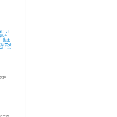
本文介绍如何使用Python的`pandas`库批量合并不同工作簿至同一Excel文件。通过模拟生成三个班级的成绩数据，分别保存为Excel文件，再将这些文件合并成一个包含所有班级成绩的总成绩单。步骤包括安装必要库、生成数据、保存与合并工作簿。
使用Python的pandas库，可以轻松将Excel文件按条件拆分为多个工作表。本文通过一个具体示例，展示了如何根据学生班级将成绩数据拆分到不同的工作表中，并生成一个包含总成绩表和各班级成绩表的Excel文件。代码简洁明了，适合初学者学习和应用。