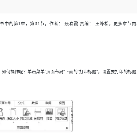
Deepseek-v4-pro
HappyHors
同享
万小智 AI 建站低至 15元/月
Qoder CN
AI 短剧/漫剧
云原生数据库 
快递物流查询
WordPress
成为服务伙
高校合作
点，立即开启云上创新
覆盖公网/内网、递归/权威、移动APP等全场景解析服务
送.CN域名，送备案服务码
基于千问大模型等，支持代码智能生成、研发智能问答
AI助力短剧
态智能体模型
旗舰 MoE 大模型，百万上下文与顶尖推理能力
图生视频，流
Ubuntu
服务生态伙伴
云工开物
企业应用
Works
Night Plan 支持 Qwen 3.8-Max
云原生大数据计算服务 MaxCompute
AI 办公
容器服务 Kub
书中的第1章，第31节，作者： 聂春霞 责编： 王峰松，更多章节
NEW
GLM-5.2
Wan2.7-T
Red Hat
30+ 款产品免费体验
Data Agent 驱动的一站式 Data+AI 开发治理平台
夜间 5 折，Qwen/Meoo/TokenPlan 客户专享
面向分析的企业级SaaS模式云数据仓库
AI智能应用
提供一站式管
科研合作
视觉 Coding、空间感知、多模态思考等全面升级
1M上下文，专为长程任务能力而生
ERP
堂（旗舰版）
SUSE
智能客服
CRM
防护产品
2个月
自动承接线索
建站小程序
OA 办公系统
AI 应用构建
大模型原生
力提升
财税管理
模板建站
Qoder
如何操作呢？单击菜单“页面布局”下面的“打印标题”，设置要打印的标题
大模型服务平台百炼-应用模版
HOT
NEW
面向真实软件
个人版上线、团队版降价；千问3.8-Max首发发尝鲜
丰富多元化的应用模版和解决方案
400电话
定制建站
万有无界
大模型服务平台百炼-智能体
方案
广告营销
模板小程序
的模型效果
灵活可视化地构建企业级 Agent
定制小程序
秒悟
人工智能平台 PAI
APP 开发
云端极速 AI 
新一代 AI 视频生成模型，深度适配广告营销等场景
AI Native 的算法工程平台，一站式完成建模、训练、推理服务部署
建站系统