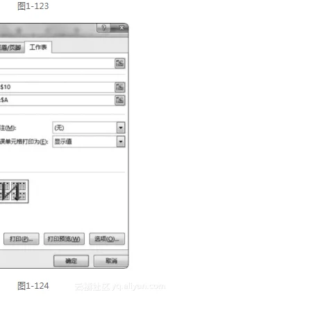
AI 应用
10分钟微调：让0.6B模型媲美235B模
多模态数据信
型
依托云原生高可用架构,实现Dify私有化部署
用1%尺寸在特定领域达到大模型90%以上效果
一个 AI 助手
超强辅助，Bol
即刻拥有 DeepSeek-R1 满血版
在企业官网、通讯软件中为客户提供 AI 客服
多种方案随心选，轻松解锁专属 DeepSeek