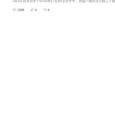
Java实现导出多个excel表打包到zip文件中，供客户端另存为窗口下
1208
4
4