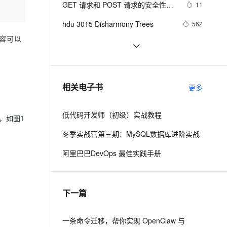
安全
GET 请求和 POST 请求的安全性有
我要投诉
e-1.1-I2V
Cosyvoice-V3-Flash
11
PolarDB
上云场景组合购
伴
Qoder CN V1.7.0 发布
何区别？
漫剧创作，剧本、分镜、视频高效生成
100%兼容MySQL、PostgreSQL，兼容Oracle，支持集中和分布式
覆盖90%+业务场景，专享组合折扣价
畅自然，细节丰富
高表现力语音合成大模型，语音克隆听感自然
VPN
hdu 3015 Disharmony Trees
562
ernetes 版 ACK
云聚AI 严选权益
内容可以
云安全中心 AI BAS 智能自动
SSL 证书
perl--CGI编程之Apache服务器安装
437
2V
Fun-ASR
，一键激活高效办公新体验
理容器应用的 K8s 服务
精选AI产品，从模型到应用全链提效
化模拟渗透攻击产品发布
配置
文戏情感细腻自然，动作戏激烈拳拳到肉，实现更强表演能力
支持中英文自由切换，具备更强的噪声鲁棒性
堡垒机
如何绑定多个action到一个slot
456
AI 用量加速计划
DataWorks ChatBI 会话支持
防火墙
、识别商机，让客服更高效、服务更出色。
结构struct(值类型)在实际应用要注
新老同享，达量后返
上传临时文件分析
620
相关电子书
更多
意的二点:
主机安全
应用
低代码开发师（初级）实战教程
千问办公
，如图1
NEW
AI 应用及服务市场
的智能体编程平台
一站式AI生产力平台
冬季实战营第三期：MySQL数据库进阶实战
AI 应用
伶鹊
阿里巴巴DevOps 最佳实践手册
企业级人与Agent协作平台，接入和调度多个数字员工
智能客服平台，对话机器人、对话分析、智能外呼
大模型
大模型服务平台百炼 - 全妙
自然语言处理
下一篇
应用创作平台
多模态内容创作工具，已接入 DeepSeek
数据标注
机器学习
一条命令迁移，帮你实现 OpenClaw 与