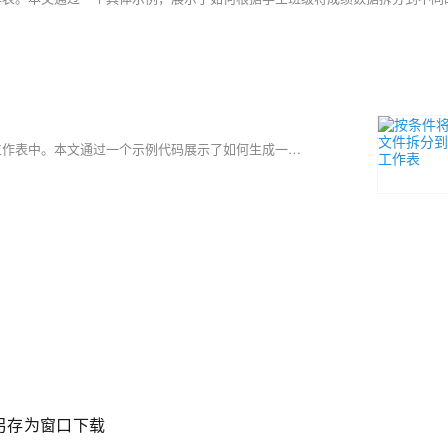
使用Python的pandas库，可以轻松将Excel文件按条件拆分到不同的工作表中。本文通过一个示例代码展示了如何生成一个包含总成绩表和三个班级表的Excel文件。代码首先创建了一个包含学生姓名、班级和各科成绩的数据框，然后按班级分组，将每个班级的数据分别写入不同的工作表。最后，生成的Excel文件将包含四个工作表，分别为总成绩表和三个班级的成绩表。
端另存为窗口下载